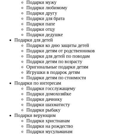
Подарки мужу
Подарки любимому
Подарки другу
Подарки для брата
Подарки папе
Подарки отцу
Подарки дедушке
Подарки для детей
Подарки ко дню защиты детей
Подарки детям от родственников
Подарки для детей по поводам
Подарки детям по возрасту
Оригинальные подарки детям
Игрушки в подарок детям
Подарки детям по стоимости
Подарки по интересам
Подарки госслужащему
Подарки домохозяйке
Подарки дачнику
Подарки шахматисту
Подарки рыбаку
Подарки верующим
Подарки христианам
Подарки на рождество
Подарки мусульманам