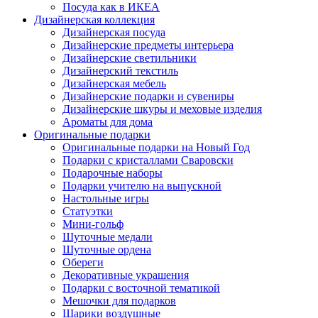
Посуда как в ИКЕА
Дизайнерская коллекция
Дизайнерская посуда
Дизайнерские предметы интерьера
Дизайнерские светильники
Дизайнерский текстиль
Дизайнерская мебель
Дизайнерские подарки и сувениры
Дизайнерские шкуры и меховые изделия
Ароматы для дома
Оригинальные подарки
Оригинальные подарки на Новый Год
Подарки с кристаллами Сваровски
Подарочные наборы
Подарки учителю на выпускной
Настольные игры
Статуэтки
Мини-гольф
Шуточные медали
Шуточные ордена
Обереги
Декоративные украшения
Подарки с восточной тематикой
Мешочки для подарков
Шарики воздушные