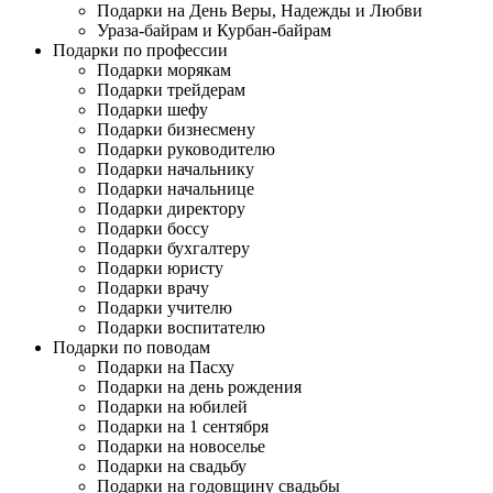
Подарки на День Веры, Надежды и Любви
Ураза-байрам и Курбан-байрам
Подарки по профессии
Подарки морякам
Подарки трейдерам
Подарки шефу
Подарки бизнесмену
Подарки руководителю
Подарки начальнику
Подарки начальнице
Подарки директору
Подарки боссу
Подарки бухгалтеру
Подарки юристу
Подарки врачу
Подарки учителю
Подарки воспитателю
Подарки по поводам
Подарки на Пасху
Подарки на день рождения
Подарки на юбилей
Подарки на 1 сентября
Подарки на новоселье
Подарки на свадьбу
Подарки на годовщину свадьбы