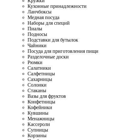
Кружки
Кухонные принадлежности
Ланчбоксы
Медная посуда
Наборы для специй
Пиалы
Подносы
Подставки для бутылок
Чайники
Посуда для приготовления пищи
Разделочные доски
Рюмки
Салатники
Салфетницы
Сахарницы
Солонки
Стаканы
Вазы для фруктов
Конфетницы
Кофейники
Кувшины
Менажницы
Кассероли
Супницы
Корзины