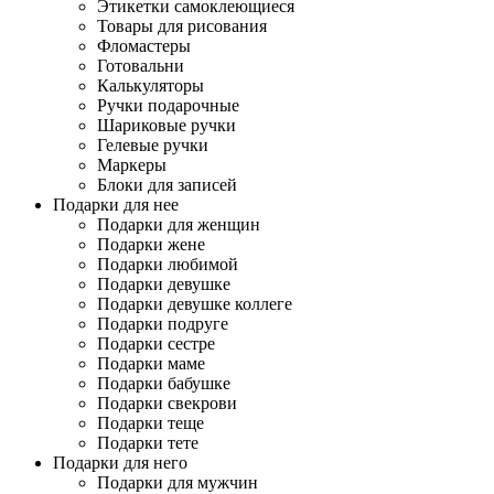
Этикетки самоклеющиеся
Товары для рисования
Фломастеры
Готовальни
Калькуляторы
Ручки подарочные
Шариковые ручки
Гелевые ручки
Маркеры
Блоки для записей
Подарки для нее
Подарки для женщин
Подарки жене
Подарки любимой
Подарки девушке
Подарки девушке коллеге
Подарки подруге
Подарки сестре
Подарки маме
Подарки бабушке
Подарки свекрови
Подарки теще
Подарки тете
Подарки для него
Подарки для мужчин