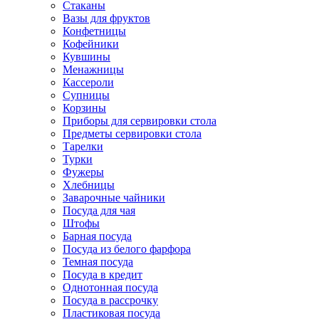
Стаканы
Вазы для фруктов
Конфетницы
Кофейники
Кувшины
Менажницы
Кассероли
Супницы
Корзины
Приборы для сервировки стола
Предметы сервировки стола
Тарелки
Турки
Фужеры
Хлебницы
Заварочные чайники
Посуда для чая
Штофы
Барная посуда
Посуда из белого фарфора
Темная посуда
Посуда в кредит
Однотонная посуда
Посуда в рассрочку
Пластиковая посуда