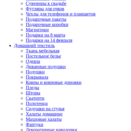
Сувениры к свадьбе
Футляры для очков
Чехлы для телефонов и планшетов
Подарочные пакеты
Подарочные коробки
Магнитики
Подарки на 8 марта
Подарки на 14 февраля
Домашний текстиль
Ткань мебельная
Постельное белье
Одеяла
Диванные подушки
Подушки
Покрывала
Ковры и ковровые дорожки
Пледы
Шторы
Скатерти
Полотенца
Сидушки на стулья
Халаты домашние
Махровые халаты
Фартуки
Декоративные наволочки