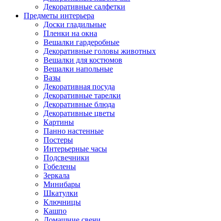
Декоративные салфетки
Предметы интерьера
Доски гладильные
Пленки на окна
Вешалки гардеробные
Декоративные головы животных
Вешалки для костюмов
Вешалки напольные
Вазы
Декоративная посуда
Декоративные тарелки
Декоративные блюда
Декоративные цветы
Картины
Панно настенные
Постеры
Интерьерные часы
Подсвечники
Гобелены
Зеркала
Минибары
Шкатулки
Ключницы
Кашпо
Домашние свечи