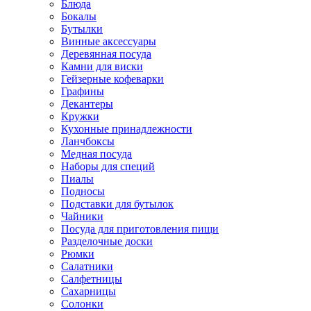
Блюда
Бокалы
Бутылки
Винные аксессуары
Деревянная посуда
Камни для виски
Гейзерные кофеварки
Графины
Декантеры
Кружки
Кухонные принадлежности
Ланчбоксы
Медная посуда
Наборы для специй
Пиалы
Подносы
Подставки для бутылок
Чайники
Посуда для приготовления пищи
Разделочные доски
Рюмки
Салатники
Салфетницы
Сахарницы
Солонки