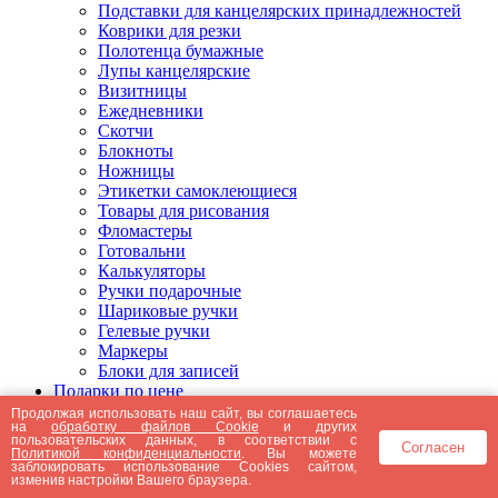
Подставки для канцелярских принадлежностей
Коврики для резки
Полотенца бумажные
Лупы канцелярские
Визитницы
Ежедневники
Скотчи
Блокноты
Ножницы
Этикетки самоклеющиеся
Товары для рисования
Фломастеры
Готовальни
Калькуляторы
Ручки подарочные
Шариковые ручки
Гелевые ручки
Маркеры
Блоки для записей
Подарки по цене
Подарки от 5000 рублей
Продолжая использовать наш сайт, вы соглашаетесь
на
обработку файлов Cookie
и других
Подарки до 5000 рублей
пользовательских данных, в соответствии с
Согласен
Подарки до 3000 рублей
Политикой конфиденциальности
. Вы можете
заблокировать использование Cookies сайтом,
Подарки до 2000 рублей
изменив настройки Вашего браузера.
Подарки до 1000 рублей