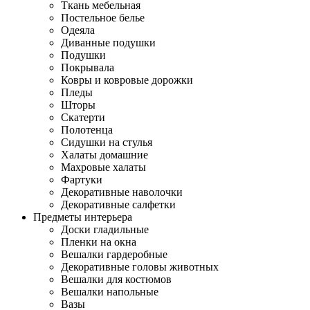
Ткань мебельная
Постельное белье
Одеяла
Диванные подушки
Подушки
Покрывала
Ковры и ковровые дорожки
Пледы
Шторы
Скатерти
Полотенца
Сидушки на стулья
Халаты домашние
Махровые халаты
Фартуки
Декоративные наволочки
Декоративные салфетки
Предметы интерьера
Доски гладильные
Пленки на окна
Вешалки гардеробные
Декоративные головы животных
Вешалки для костюмов
Вешалки напольные
Вазы