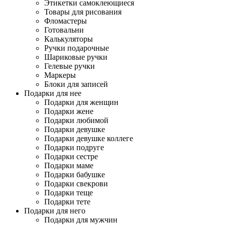
Этикетки самоклеющиеся
Товары для рисования
Фломастеры
Готовальни
Калькуляторы
Ручки подарочные
Шариковые ручки
Гелевые ручки
Маркеры
Блоки для записей
Подарки для нее
Подарки для женщин
Подарки жене
Подарки любимой
Подарки девушке
Подарки девушке коллеге
Подарки подруге
Подарки сестре
Подарки маме
Подарки бабушке
Подарки свекрови
Подарки теще
Подарки тете
Подарки для него
Подарки для мужчин