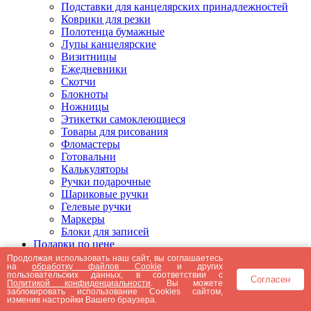
Подставки для канцелярских принадлежностей
Коврики для резки
Полотенца бумажные
Лупы канцелярские
Визитницы
Ежедневники
Скотчи
Блокноты
Ножницы
Этикетки самоклеющиеся
Товары для рисования
Фломастеры
Готовальни
Калькуляторы
Ручки подарочные
Шариковые ручки
Гелевые ручки
Маркеры
Блоки для записей
Подарки по цене
Подарки от 5000 рублей
Продолжая использовать наш сайт, вы соглашаетесь
на
обработку файлов Cookie
и других
Подарки до 5000 рублей
пользовательских данных, в соответствии с
Согласен
Подарки до 3000 рублей
Политикой конфиденциальности
. Вы можете
заблокировать использование Cookies сайтом,
Подарки до 2000 рублей
изменив настройки Вашего браузера.
Подарки до 1000 рублей