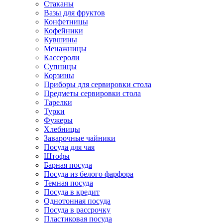
Стаканы
Вазы для фруктов
Конфетницы
Кофейники
Кувшины
Менажницы
Кассероли
Супницы
Корзины
Приборы для сервировки стола
Предметы сервировки стола
Тарелки
Турки
Фужеры
Хлебницы
Заварочные чайники
Посуда для чая
Штофы
Барная посуда
Посуда из белого фарфора
Темная посуда
Посуда в кредит
Однотонная посуда
Посуда в рассрочку
Пластиковая посуда