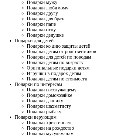
Подарки мужу
Подарки любимому
Подарки другу
Подарки для брата
Подарки папе
Подарки отцу
Подарки дедушке
Подарки для детей
Подарки ко дню защиты детей
Подарки детям от родственников
Подарки для детей по поводам
Подарки детям по возрасту
Оригинальные подарки детям
Игрушки в подарок детям
Подарки детям по стоимости
Подарки по интересам
Подарки госслужащему
Подарки домохозяйке
Подарки дачнику
Подарки шахматисту
Подарки рыбаку
Подарки верующим
Подарки христианам
Подарки на рождество
Подарки мусульманам