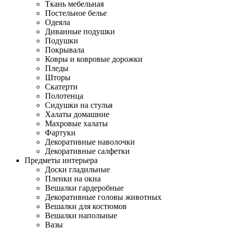
Ткань мебельная
Постельное белье
Одеяла
Диванные подушки
Подушки
Покрывала
Ковры и ковровые дорожки
Пледы
Шторы
Скатерти
Полотенца
Сидушки на стулья
Халаты домашние
Махровые халаты
Фартуки
Декоративные наволочки
Декоративные салфетки
Предметы интерьера
Доски гладильные
Пленки на окна
Вешалки гардеробные
Декоративные головы животных
Вешалки для костюмов
Вешалки напольные
Вазы