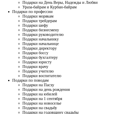
Подарки на День Веры, Надежды и Любви
Ураза-байрам и Курбан-байрам
Подарки по профессии
Подарки морякам
Подарки трейдерам
Подарки шефу
Подарки бизнесмену
Подарки руководителю
Подарки начальнику
Подарки начальнице
Подарки директору
Подарки боссу
Подарки бухгалтеру
Подарки юристу
Подарки врачу
Подарки учителю
Подарки воспитателю
Подарки по поводам
Подарки на Пасху
Подарки на день рождения
Подарки на юбилей
Подарки на 1 сентября
Подарки на новоселье
Подарки на свадьбу
Подарки на годовщину свадьбы