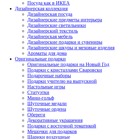
Посуда как в ИКЕА
Дизайнерская коллекция
Дизайнерская посуда
Дизайнерские предметы интерьера
Дизайнерские светильники
Дизайнерский текстиль
Дизайнерская мебель
Дизайнерские подарки и сувениры
Дизайнерские шкуры и меховые изделия
Ароматы для дома
Оригинальные подарки
Оригинальные подарки на Новый Год
Подарки с кристаллами Сваровски
Подарочные наборы
Подарки учителю на выпускной
Настольные игры
Статуэтки
Мини-гольф
Шуточные медали
Шуточные ордена
Обереги
Декоративные украшения
Подарки с восточной тематикой
Мешочки для подарков
Шарики воздушные