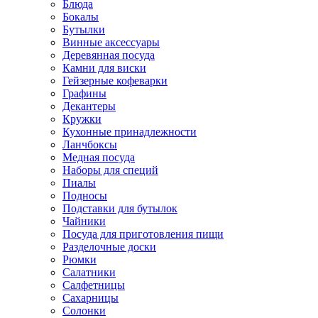
Блюда
Бокалы
Бутылки
Винные аксессуары
Деревянная посуда
Камни для виски
Гейзерные кофеварки
Графины
Декантеры
Кружки
Кухонные принадлежности
Ланчбоксы
Медная посуда
Наборы для специй
Пиалы
Подносы
Подставки для бутылок
Чайники
Посуда для приготовления пищи
Разделочные доски
Рюмки
Салатники
Салфетницы
Сахарницы
Солонки