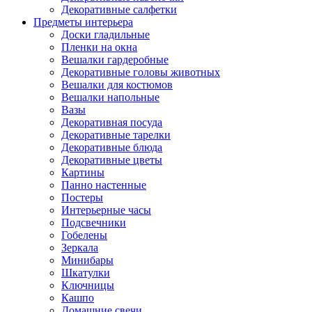
Декоративные салфетки
Предметы интерьера
Доски гладильные
Пленки на окна
Вешалки гардеробные
Декоративные головы животных
Вешалки для костюмов
Вешалки напольные
Вазы
Декоративная посуда
Декоративные тарелки
Декоративные блюда
Декоративные цветы
Картины
Панно настенные
Постеры
Интерьерные часы
Подсвечники
Гобелены
Зеркала
Минибары
Шкатулки
Ключницы
Кашпо
Домашние свечи