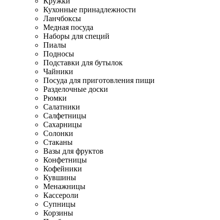
Кружки
Кухонные принадлежности
Ланчбоксы
Медная посуда
Наборы для специй
Пиалы
Подносы
Подставки для бутылок
Чайники
Посуда для приготовления пищи
Разделочные доски
Рюмки
Салатники
Салфетницы
Сахарницы
Солонки
Стаканы
Вазы для фруктов
Конфетницы
Кофейники
Кувшины
Менажницы
Кассероли
Супницы
Корзины