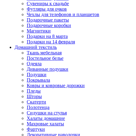
Сувениры к свадьбе
Футляры для очков
Чехлы для телефонов и планшетов
Подарочные пакеты
Подарочные коробки
Магнитики
Подарки на 8 марта
Подарки на 14 февраля
Домашний текстиль
Ткань мебельная
Постельное белье
Одеяла
Диванные подушки
Подушки
Покрывала
Ковры и ковровые дорожки
Пледы
Шторы
Скатерти
Полотенца
Сидушки на стулья
Халаты домашние
Махровые халаты
Фартуки
Декоративные наволочки