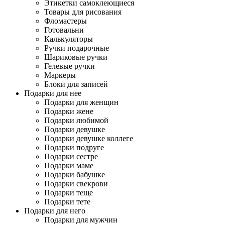
Этикетки самоклеющиеся
Товары для рисования
Фломастеры
Готовальни
Калькуляторы
Ручки подарочные
Шариковые ручки
Гелевые ручки
Маркеры
Блоки для записей
Подарки для нее
Подарки для женщин
Подарки жене
Подарки любимой
Подарки девушке
Подарки девушке коллеге
Подарки подруге
Подарки сестре
Подарки маме
Подарки бабушке
Подарки свекрови
Подарки теще
Подарки тете
Подарки для него
Подарки для мужчин