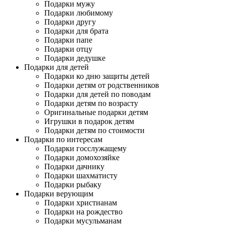
Подарки мужу
Подарки любимому
Подарки другу
Подарки для брата
Подарки папе
Подарки отцу
Подарки дедушке
Подарки для детей
Подарки ко дню защиты детей
Подарки детям от родственников
Подарки для детей по поводам
Подарки детям по возрасту
Оригинальные подарки детям
Игрушки в подарок детям
Подарки детям по стоимости
Подарки по интересам
Подарки госслужащему
Подарки домохозяйке
Подарки дачнику
Подарки шахматисту
Подарки рыбаку
Подарки верующим
Подарки христианам
Подарки на рождество
Подарки мусульманам