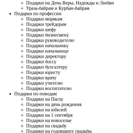
Подарки на День Веры, Надежды и Любви
Ураза-байрам и Курбан-байрам
Подарки по профессии
Подарки морякам
Подарки трейдерам
Подарки шефу
Подарки бизнесмену
Подарки руководителю
Подарки начальнику
Подарки начальнице
Подарки директору
Подарки боссу
Подарки бухгалтеру
Подарки юристу
Подарки врачу
Подарки учителю
Подарки воспитателю
Подарки по поводам
Подарки на Пасху
Подарки на день рождения
Подарки на юбилей
Подарки на 1 сентября
Подарки на новоселье
Подарки на свадьбу
Подарки на годовщину свадьбы