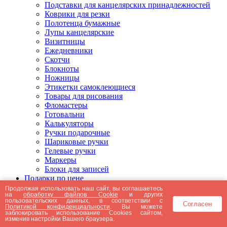
Подставки для канцелярских принадлежностей
Коврики для резки
Полотенца бумажные
Лупы канцелярские
Визитницы
Ежедневники
Скотчи
Блокноты
Ножницы
Этикетки самоклеющиеся
Товары для рисования
Фломастеры
Готовальни
Калькуляторы
Ручки подарочные
Шариковые ручки
Гелевые ручки
Маркеры
Блоки для записей
Подарки по цене
Подарки от 5000 рублей
Продолжая использовать наш сайт, вы соглашаетесь
на
обработку файлов Cookie
и других
Подарки до 5000 рублей
пользовательских данных, в соответствии с
Согласен
Подарки до 3000 рублей
Политикой конфиденциальности
. Вы можете
заблокировать использование Cookies сайтом,
Подарки до 2000 рублей
изменив настройки Вашего браузера.
Подарки до 1000 рублей