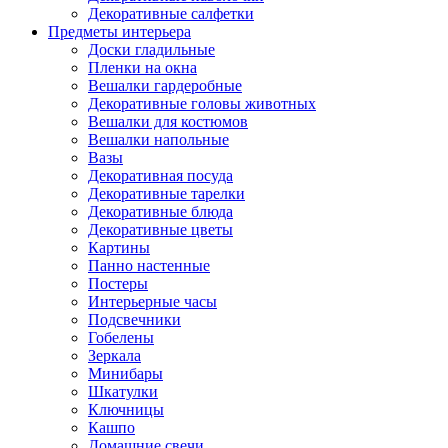
Декоративные салфетки
Предметы интерьера
Доски гладильные
Пленки на окна
Вешалки гардеробные
Декоративные головы животных
Вешалки для костюмов
Вешалки напольные
Вазы
Декоративная посуда
Декоративные тарелки
Декоративные блюда
Декоративные цветы
Картины
Панно настенные
Постеры
Интерьерные часы
Подсвечники
Гобелены
Зеркала
Минибары
Шкатулки
Ключницы
Кашпо
Домашние свечи