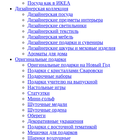
Посуда как в ИКЕА
Дизайнерская коллекция
Дизайнерская посуда
Дизайнерские предметы интерьера
Дизайнерские светильники
Дизайнерский текстиль
Дизайнерская мебель
Дизайнерские подарки и сувениры
Дизайнерские шкуры и меховые изделия
Ароматы для дома
Оригинальные подарки
Оригинальные подарки на Новый Год
Подарки с кристаллами Сваровски
Подарочные наборы
Подарки учителю на выпускной
Настольные игры
Статуэтки
Мини-гольф
Шуточные медали
Шуточные ордена
Обереги
Декоративные украшения
Подарки с восточной тематикой
Мешочки для подарков
Шарики воздушные