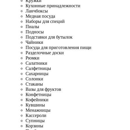
Кружки
Кухонные принадлежности
Ланчбоксы
Медная посуда
Наборы для специй
Пиалы
Подносы
Подставки для бутылок
Чайники
Посуда для приготовления пищи
Разделочные доски
Рюмки
Салатники
Салфетницы
Сахарницы
Солонки
Стаканы
Вазы для фруктов
Конфетницы
Кофейники
Кувшины
Менажницы
Кассероли
Супницы
Корзины