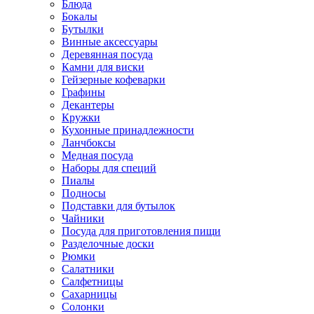
Блюда
Бокалы
Бутылки
Винные аксессуары
Деревянная посуда
Камни для виски
Гейзерные кофеварки
Графины
Декантеры
Кружки
Кухонные принадлежности
Ланчбоксы
Медная посуда
Наборы для специй
Пиалы
Подносы
Подставки для бутылок
Чайники
Посуда для приготовления пищи
Разделочные доски
Рюмки
Салатники
Салфетницы
Сахарницы
Солонки