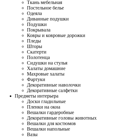
Ткань мебельная
Постельное белье
Одеяла
Диванные подушки
Подушки
Покрывала
Ковры и ковровые дорожки
Пледы
Шторы
Скатерти
Полотенца
Сидушки на стулья
Халаты домашние
Махровые халаты
Фартуки
Декоративные наволочки
Декоративные салфетки
Предметы интерьера
Доски гладильные
Пленки на окна
Вешалки гардеробные
Декоративные головы животных
Вешалки для костюмов
Вешалки напольные
Вазы