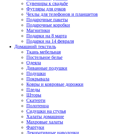
Сувениры к свадьбе
Футляры для очков
Чехлы для телефонов и планшетов
Подарочные пакеты
Подарочные коробки
Магнитики
Подарки на 8 марта
Подарки на 14 февраля
Домашний текстиль
Ткань мебельная
Постельное белье
Одеяла
Диванные подушки
Подушки
Покрывала
Ковры и ковровые дорожки
Пледы
Шторы
Скатерти
Полотенца
Сидушки на стулья
Халаты домашние
Махровые халаты
Фартуки
Декоративные наволочки