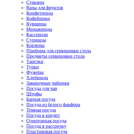
Стаканы
Вазы для фруктов
Конфетницы
Кофейники
Кувшины
Менажницы
Кассероли
Супницы
Корзины
Приборы для сервировки стола
Предметы сервировки стола
Тарелки
Турки
Фужеры
Хлебницы
Заварочные чайники
Посуда для чая
Штофы
Барная посуда
Посуда из белого фарфора
Темная посуда
Посуда в кредит
Однотонная посуда
Посуда в рассрочку
Пластиковая посуда