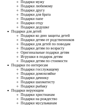
Подарки мужу
Подарки любимому
Подарки другу
Подарки для брата
Подарки папе
Подарки отцу
Подарки дедушке
Подарки для детей
Подарки ко дню защиты детей
Подарки детям от родственников
Подарки для детей по поводам
Подарки детям по возрасту
Оригинальные подарки детям
Игрушки в подарок детям
Подарки детям по стоимости
Подарки по интересам
Подарки госслужащему
Подарки домохозяйке
Подарки дачнику
Подарки шахматисту
Подарки рыбаку
Подарки верующим
Подарки христианам
Подарки на рождество
Подарки мусульманам