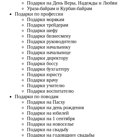
Подарки на День Веры, Надежды и Любви
Ураза-байрам и Курбан-байрам
Подарки по профессии
Подарки морякам
Подарки трейдерам
Подарки шефу
Подарки бизнесмену
Подарки руководителю
Подарки начальнику
Подарки начальнице
Подарки директору
Подарки боссу
Подарки бухгалтеру
Подарки юристу
Подарки врачу
Подарки учителю
Подарки воспитателю
Подарки по поводам
Подарки на Пасху
Подарки на день рождения
Подарки на юбилей
Подарки на 1 сентября
Подарки на новоселье
Подарки на свадьбу
Подарки на годовщину свадьбы