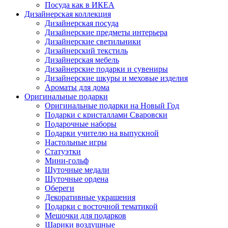
Посуда как в ИКЕА
Дизайнерская коллекция
Дизайнерская посуда
Дизайнерские предметы интерьера
Дизайнерские светильники
Дизайнерский текстиль
Дизайнерская мебель
Дизайнерские подарки и сувениры
Дизайнерские шкуры и меховые изделия
Ароматы для дома
Оригинальные подарки
Оригинальные подарки на Новый Год
Подарки с кристаллами Сваровски
Подарочные наборы
Подарки учителю на выпускной
Настольные игры
Статуэтки
Мини-гольф
Шуточные медали
Шуточные ордена
Обереги
Декоративные украшения
Подарки с восточной тематикой
Мешочки для подарков
Шарики воздушные