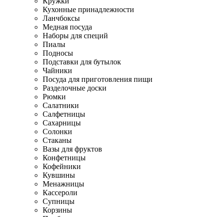
Кружки
Кухонные принадлежности
Ланчбоксы
Медная посуда
Наборы для специй
Пиалы
Подносы
Подставки для бутылок
Чайники
Посуда для приготовления пищи
Разделочные доски
Рюмки
Салатники
Салфетницы
Сахарницы
Солонки
Стаканы
Вазы для фруктов
Конфетницы
Кофейники
Кувшины
Менажницы
Кассероли
Супницы
Корзины