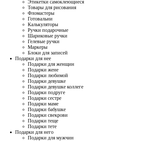
Этикетки самоклеющиеся
Товары для рисования
Фломастеры
Готовальни
Калькуляторы
Ручки подарочные
Шариковые ручки
Гелевые ручки
Маркеры
Блоки для записей
Подарки для нее
Подарки для женщин
Подарки жене
Подарки любимой
Подарки девушке
Подарки девушке коллеге
Подарки подруге
Подарки сестре
Подарки маме
Подарки бабушке
Подарки свекрови
Подарки теще
Подарки тете
Подарки для него
Подарки для мужчин