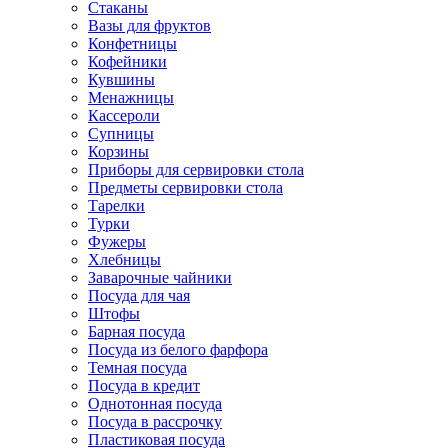
Стаканы
Вазы для фруктов
Конфетницы
Кофейники
Кувшины
Менажницы
Кассероли
Супницы
Корзины
Приборы для сервировки стола
Предметы сервировки стола
Тарелки
Турки
Фужеры
Хлебницы
Заварочные чайники
Посуда для чая
Штофы
Барная посуда
Посуда из белого фарфора
Темная посуда
Посуда в кредит
Однотонная посуда
Посуда в рассрочку
Пластиковая посуда