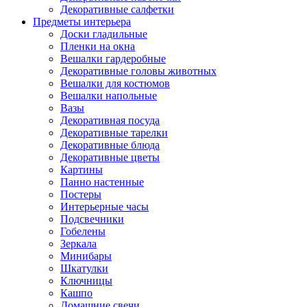
Декоративные салфетки
Предметы интерьера
Доски гладильные
Пленки на окна
Вешалки гардеробные
Декоративные головы животных
Вешалки для костюмов
Вешалки напольные
Вазы
Декоративная посуда
Декоративные тарелки
Декоративные блюда
Декоративные цветы
Картины
Панно настенные
Постеры
Интерьерные часы
Подсвечники
Гобелены
Зеркала
Минибары
Шкатулки
Ключницы
Кашпо
Домашние свечи