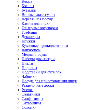
Блюда
Бокалы
Бутылки
Винные аксессуары
Деревянная посуда
Камни для виски
Гейзерные кофеварки
Графины
Декантеры
Кружки
Кухонные принадлежности
Ланчбоксы
Медная посуда
Наборы для специй
Пиалы
Подносы
Подставки для бутылок
Чайники
Посуда для приготовления пищи
Разделочные доски
Рюмки
Салатники
Салфетницы
Сахарницы
Солонки