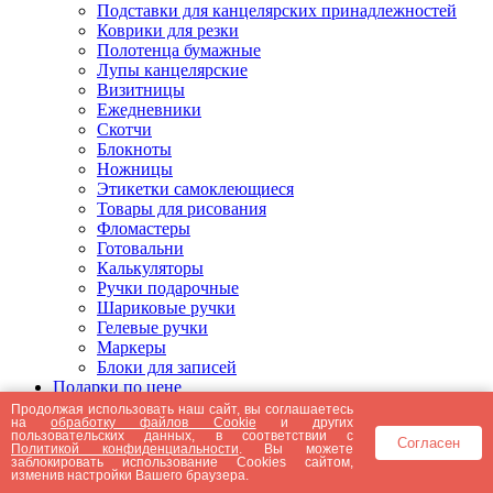
Подставки для канцелярских принадлежностей
Коврики для резки
Полотенца бумажные
Лупы канцелярские
Визитницы
Ежедневники
Скотчи
Блокноты
Ножницы
Этикетки самоклеющиеся
Товары для рисования
Фломастеры
Готовальни
Калькуляторы
Ручки подарочные
Шариковые ручки
Гелевые ручки
Маркеры
Блоки для записей
Подарки по цене
Подарки от 5000 рублей
Продолжая использовать наш сайт, вы соглашаетесь
на
обработку файлов Cookie
и других
Подарки до 5000 рублей
пользовательских данных, в соответствии с
Согласен
Подарки до 3000 рублей
Политикой конфиденциальности
. Вы можете
заблокировать использование Cookies сайтом,
Подарки до 2000 рублей
изменив настройки Вашего браузера.
Подарки до 1000 рублей