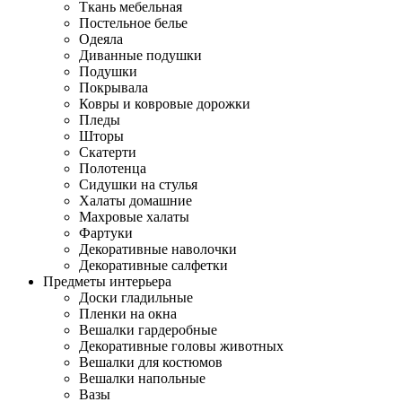
Ткань мебельная
Постельное белье
Одеяла
Диванные подушки
Подушки
Покрывала
Ковры и ковровые дорожки
Пледы
Шторы
Скатерти
Полотенца
Сидушки на стулья
Халаты домашние
Махровые халаты
Фартуки
Декоративные наволочки
Декоративные салфетки
Предметы интерьера
Доски гладильные
Пленки на окна
Вешалки гардеробные
Декоративные головы животных
Вешалки для костюмов
Вешалки напольные
Вазы