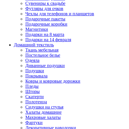
Сувениры к свадьбе
Футляры для очков
Чехлы для телефонов и планшетов
Подарочные пакеты
Подарочные коробки
Магнитики
Подарки на 8 марта
Подарки на 14 февраля
Домашний текстиль
Ткань мебельная
Постельное белье
Одеяла
Диванные подушки
Подушки
Покрывала
Ковры и ковровые дорожки
Пледы
Шторы
Скатерти
Полотенца
Сидушки на стулья
Халаты домашние
Махровые халаты
Фартуки
Декоративные наволочки