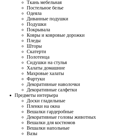
Ткань мебельная
Постельное белье
Одеяла
Диванные подушки
Подушки
Покрывала
Ковры и ковровые дорожки
Пледы
Шторы
Скатерти
Полотенца
Сидушки на стулья
Халаты домашние
Махровые халаты
Фартуки
Декоративные наволочки
Декоративные салфетки
Предметы интерьера
Доски гладильные
Пленки на окна
Вешалки гардеробные
Декоративные головы животных
Вешалки для костюмов
Вешалки напольные
Вазы