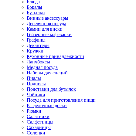
Блюда
Бокалы
Бутылки
Винные аксессуары
Деревянная посуда
Камни для виски
Гейзерные кофеварки
Графины
Декантеры
Кружки
Кухонные принадлежности
Ланчбоксы
Медная посуда
Наборы для специй
Пиалы
Подносы
Подставки для бутылок
Чайники
Посуда для приготовления пищи
Разделочные доски
Рюмки
Салатники
Салфетницы
Сахарницы
Солонки