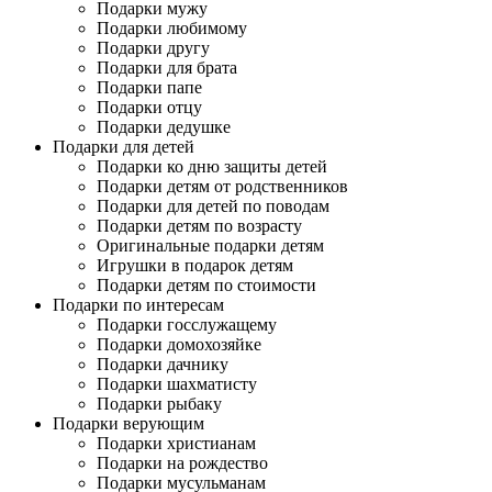
Подарки мужу
Подарки любимому
Подарки другу
Подарки для брата
Подарки папе
Подарки отцу
Подарки дедушке
Подарки для детей
Подарки ко дню защиты детей
Подарки детям от родственников
Подарки для детей по поводам
Подарки детям по возрасту
Оригинальные подарки детям
Игрушки в подарок детям
Подарки детям по стоимости
Подарки по интересам
Подарки госслужащему
Подарки домохозяйке
Подарки дачнику
Подарки шахматисту
Подарки рыбаку
Подарки верующим
Подарки христианам
Подарки на рождество
Подарки мусульманам