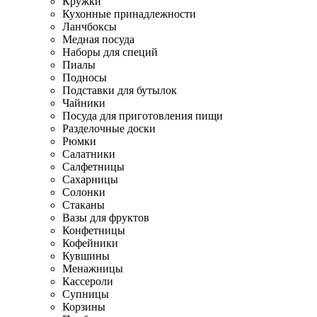
Кружки
Кухонные принадлежности
Ланчбоксы
Медная посуда
Наборы для специй
Пиалы
Подносы
Подставки для бутылок
Чайники
Посуда для приготовления пищи
Разделочные доски
Рюмки
Салатники
Салфетницы
Сахарницы
Солонки
Стаканы
Вазы для фруктов
Конфетницы
Кофейники
Кувшины
Менажницы
Кассероли
Супницы
Корзины