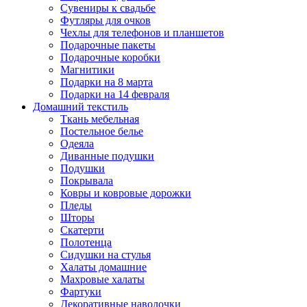
Сувениры к свадьбе
Футляры для очков
Чехлы для телефонов и планшетов
Подарочные пакеты
Подарочные коробки
Магнитики
Подарки на 8 марта
Подарки на 14 февраля
Домашний текстиль
Ткань мебельная
Постельное белье
Одеяла
Диванные подушки
Подушки
Покрывала
Ковры и ковровые дорожки
Пледы
Шторы
Скатерти
Полотенца
Сидушки на стулья
Халаты домашние
Махровые халаты
Фартуки
Декоративные наволочки