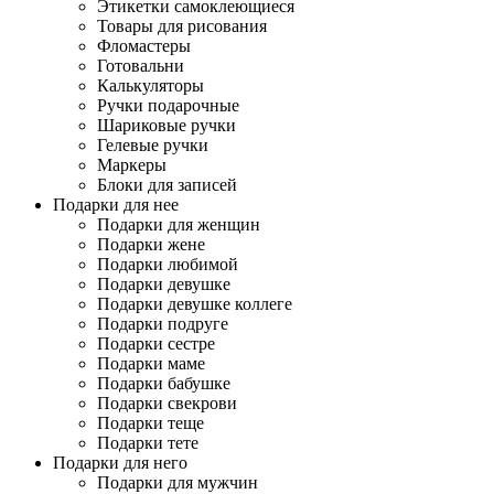
Этикетки самоклеющиеся
Товары для рисования
Фломастеры
Готовальни
Калькуляторы
Ручки подарочные
Шариковые ручки
Гелевые ручки
Маркеры
Блоки для записей
Подарки для нее
Подарки для женщин
Подарки жене
Подарки любимой
Подарки девушке
Подарки девушке коллеге
Подарки подруге
Подарки сестре
Подарки маме
Подарки бабушке
Подарки свекрови
Подарки теще
Подарки тете
Подарки для него
Подарки для мужчин