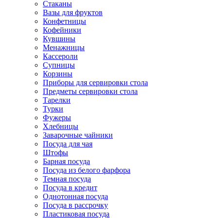
Стаканы
Вазы для фруктов
Конфетницы
Кофейники
Кувшины
Менажницы
Кассероли
Супницы
Корзины
Приборы для сервировки стола
Предметы сервировки стола
Тарелки
Турки
Фужеры
Хлебницы
Заварочные чайники
Посуда для чая
Штофы
Барная посуда
Посуда из белого фарфора
Темная посуда
Посуда в кредит
Однотонная посуда
Посуда в рассрочку
Пластиковая посуда