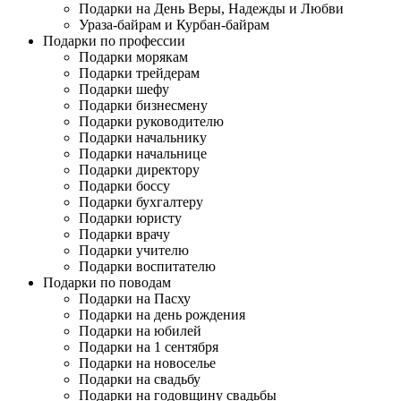
Подарки на День Веры, Надежды и Любви
Ураза-байрам и Курбан-байрам
Подарки по профессии
Подарки морякам
Подарки трейдерам
Подарки шефу
Подарки бизнесмену
Подарки руководителю
Подарки начальнику
Подарки начальнице
Подарки директору
Подарки боссу
Подарки бухгалтеру
Подарки юристу
Подарки врачу
Подарки учителю
Подарки воспитателю
Подарки по поводам
Подарки на Пасху
Подарки на день рождения
Подарки на юбилей
Подарки на 1 сентября
Подарки на новоселье
Подарки на свадьбу
Подарки на годовщину свадьбы