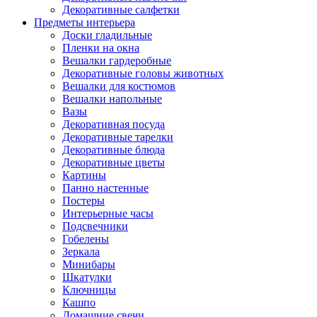
Декоративные салфетки
Предметы интерьера
Доски гладильные
Пленки на окна
Вешалки гардеробные
Декоративные головы животных
Вешалки для костюмов
Вешалки напольные
Вазы
Декоративная посуда
Декоративные тарелки
Декоративные блюда
Декоративные цветы
Картины
Панно настенные
Постеры
Интерьерные часы
Подсвечники
Гобелены
Зеркала
Минибары
Шкатулки
Ключницы
Кашпо
Домашние свечи