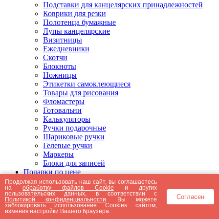
Подставки для канцелярских принадлежностей
Коврики для резки
Полотенца бумажные
Лупы канцелярские
Визитницы
Ежедневники
Скотчи
Блокноты
Ножницы
Этикетки самоклеющиеся
Товары для рисования
Фломастеры
Готовальни
Калькуляторы
Ручки подарочные
Шариковые ручки
Гелевые ручки
Маркеры
Блоки для записей
Подарки по цене
Подарки от 5000 рублей
Продолжая использовать наш сайт, вы соглашаетесь
на
обработку файлов Cookie
и других
Подарки до 5000 рублей
пользовательских данных, в соответствии с
Согласен
Подарки до 3000 рублей
Политикой конфиденциальности
. Вы можете
заблокировать использование Cookies сайтом,
Подарки до 2000 рублей
изменив настройки Вашего браузера.
Подарки до 1000 рублей