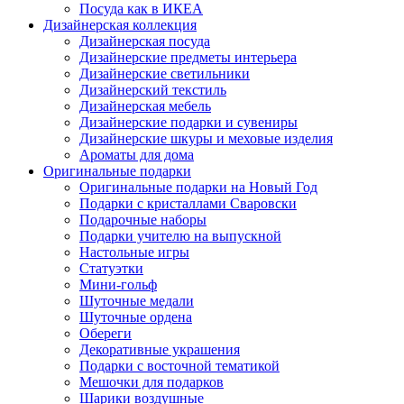
Посуда как в ИКЕА
Дизайнерская коллекция
Дизайнерская посуда
Дизайнерские предметы интерьера
Дизайнерские светильники
Дизайнерский текстиль
Дизайнерская мебель
Дизайнерские подарки и сувениры
Дизайнерские шкуры и меховые изделия
Ароматы для дома
Оригинальные подарки
Оригинальные подарки на Новый Год
Подарки с кристаллами Сваровски
Подарочные наборы
Подарки учителю на выпускной
Настольные игры
Статуэтки
Мини-гольф
Шуточные медали
Шуточные ордена
Обереги
Декоративные украшения
Подарки с восточной тематикой
Мешочки для подарков
Шарики воздушные