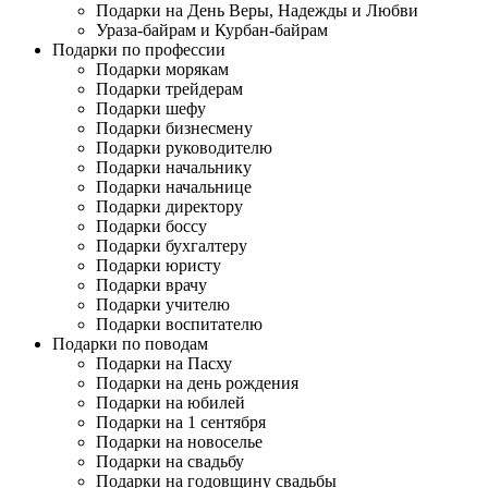
Подарки на День Веры, Надежды и Любви
Ураза-байрам и Курбан-байрам
Подарки по профессии
Подарки морякам
Подарки трейдерам
Подарки шефу
Подарки бизнесмену
Подарки руководителю
Подарки начальнику
Подарки начальнице
Подарки директору
Подарки боссу
Подарки бухгалтеру
Подарки юристу
Подарки врачу
Подарки учителю
Подарки воспитателю
Подарки по поводам
Подарки на Пасху
Подарки на день рождения
Подарки на юбилей
Подарки на 1 сентября
Подарки на новоселье
Подарки на свадьбу
Подарки на годовщину свадьбы