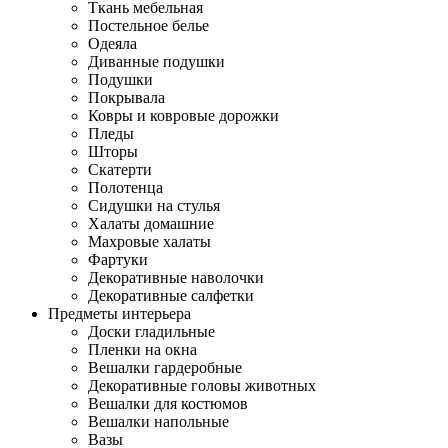
Ткань мебельная
Постельное белье
Одеяла
Диванные подушки
Подушки
Покрывала
Ковры и ковровые дорожки
Пледы
Шторы
Скатерти
Полотенца
Сидушки на стулья
Халаты домашние
Махровые халаты
Фартуки
Декоративные наволочки
Декоративные салфетки
Предметы интерьера
Доски гладильные
Пленки на окна
Вешалки гардеробные
Декоративные головы животных
Вешалки для костюмов
Вешалки напольные
Вазы