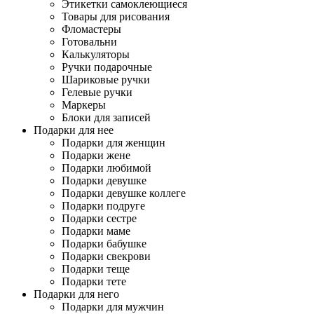
Этикетки самоклеющиеся
Товары для рисования
Фломастеры
Готовальни
Калькуляторы
Ручки подарочные
Шариковые ручки
Гелевые ручки
Маркеры
Блоки для записей
Подарки для нее
Подарки для женщин
Подарки жене
Подарки любимой
Подарки девушке
Подарки девушке коллеге
Подарки подруге
Подарки сестре
Подарки маме
Подарки бабушке
Подарки свекрови
Подарки теще
Подарки тете
Подарки для него
Подарки для мужчин