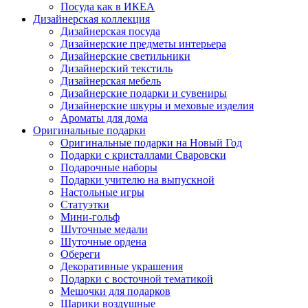
Посуда как в ИКЕА
Дизайнерская коллекция
Дизайнерская посуда
Дизайнерские предметы интерьера
Дизайнерские светильники
Дизайнерский текстиль
Дизайнерская мебель
Дизайнерские подарки и сувениры
Дизайнерские шкуры и меховые изделия
Ароматы для дома
Оригинальные подарки
Оригинальные подарки на Новый Год
Подарки с кристаллами Сваровски
Подарочные наборы
Подарки учителю на выпускной
Настольные игры
Статуэтки
Мини-гольф
Шуточные медали
Шуточные ордена
Обереги
Декоративные украшения
Подарки с восточной тематикой
Мешочки для подарков
Шарики воздушные