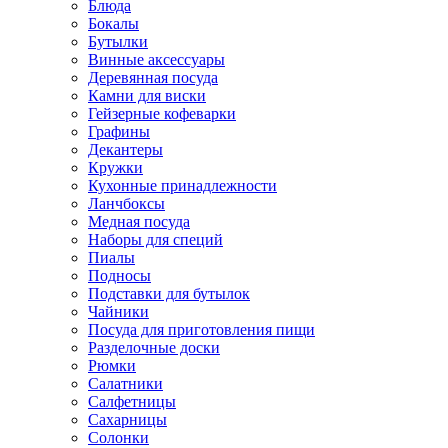
Блюда
Бокалы
Бутылки
Винные аксессуары
Деревянная посуда
Камни для виски
Гейзерные кофеварки
Графины
Декантеры
Кружки
Кухонные принадлежности
Ланчбоксы
Медная посуда
Наборы для специй
Пиалы
Подносы
Подставки для бутылок
Чайники
Посуда для приготовления пищи
Разделочные доски
Рюмки
Салатники
Салфетницы
Сахарницы
Солонки