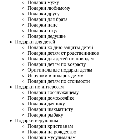
Подарки мужу
Подарки любимому
Подарки другу
Подарки для брата
Подарки папе
Подарки отцу
Подарки дедушке
Подарки для детей
Подарки ко дню защиты детей
Подарки детям от родственников
Подарки для детей по поводам
Подарки детям по возрасту
Оригинальные подарки детям
Игрушки в подарок детям
Подарки детям по стоимости
Подарки по интересам
Подарки госслужащему
Подарки домохозяйке
Подарки дачнику
Подарки шахматисту
Подарки рыбаку
Подарки верующим
Подарки христианам
Подарки на рождество
Подарки мусульманам