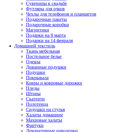
Сувениры к свадьбе
Футляры для очков
Чехлы для телефонов и планшетов
Подарочные пакеты
Подарочные коробки
Магнитики
Подарки на 8 марта
Подарки на 14 февраля
Домашний текстиль
Ткань мебельная
Постельное белье
Одеяла
Диванные подушки
Подушки
Покрывала
Ковры и ковровые дорожки
Пледы
Шторы
Скатерти
Полотенца
Сидушки на стулья
Халаты домашние
Махровые халаты
Фартуки
Декоративные наволочки