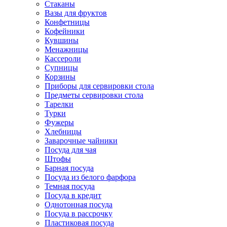
Стаканы
Вазы для фруктов
Конфетницы
Кофейники
Кувшины
Менажницы
Кассероли
Супницы
Корзины
Приборы для сервировки стола
Предметы сервировки стола
Тарелки
Турки
Фужеры
Хлебницы
Заварочные чайники
Посуда для чая
Штофы
Барная посуда
Посуда из белого фарфора
Темная посуда
Посуда в кредит
Однотонная посуда
Посуда в рассрочку
Пластиковая посуда