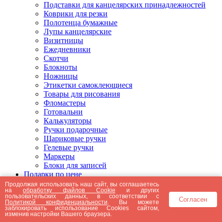
Подставки для канцелярских принадлежностей
Коврики для резки
Полотенца бумажные
Лупы канцелярские
Визитницы
Ежедневники
Скотчи
Блокноты
Ножницы
Этикетки самоклеющиеся
Товары для рисования
Фломастеры
Готовальни
Калькуляторы
Ручки подарочные
Шариковые ручки
Гелевые ручки
Маркеры
Блоки для записей
Подарки по цене
Подарки от 5000 рублей
Продолжая использовать наш сайт, вы соглашаетесь
на
обработку файлов Cookie
и других
Подарки до 5000 рублей
пользовательских данных, в соответствии с
Согласен
Подарки до 3000 рублей
Политикой конфиденциальности
. Вы можете
заблокировать использование Cookies сайтом,
Подарки до 2000 рублей
изменив настройки Вашего браузера.
Подарки до 1000 рублей