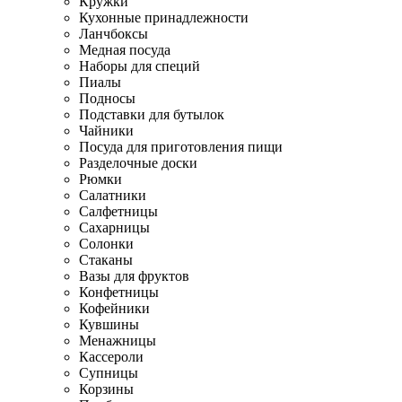
Кружки
Кухонные принадлежности
Ланчбоксы
Медная посуда
Наборы для специй
Пиалы
Подносы
Подставки для бутылок
Чайники
Посуда для приготовления пищи
Разделочные доски
Рюмки
Салатники
Салфетницы
Сахарницы
Солонки
Стаканы
Вазы для фруктов
Конфетницы
Кофейники
Кувшины
Менажницы
Кассероли
Супницы
Корзины