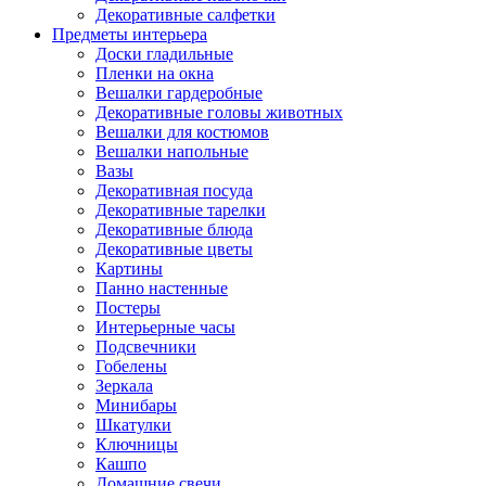
Декоративные салфетки
Предметы интерьера
Доски гладильные
Пленки на окна
Вешалки гардеробные
Декоративные головы животных
Вешалки для костюмов
Вешалки напольные
Вазы
Декоративная посуда
Декоративные тарелки
Декоративные блюда
Декоративные цветы
Картины
Панно настенные
Постеры
Интерьерные часы
Подсвечники
Гобелены
Зеркала
Минибары
Шкатулки
Ключницы
Кашпо
Домашние свечи