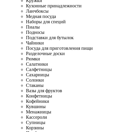
Кружки
Кухонные принадлежности
Ланчбоксы
Медная посуда
Наборы для специй
Пиалы
Подносы
Подставки для бутылок
Чайники
Посуда для приготовления пищи
Разделочные доски
Рюмки
Салатники
Салфетницы
Сахарницы
Солонки
Стаканы
Вазы для фруктов
Конфетницы
Кофейники
Кувшины
Менажницы
Кассероли
Супницы
Корзины