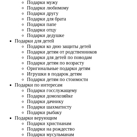
Подарки мужу
Подарки любимому
Подарки другу
Подарки для брата
Подарки папе
Подарки отцу
Подарки дедушке
Подарки для детей
Подарки ко дню защиты детей
Подарки детям от родственников
Подарки для детей по поводам
Подарки детям по возрасту
Оригинальные подарки детям
Игрушки в подарок детям
Подарки детям по стоимости
Подарки по интересам
Подарки госслужащему
Подарки домохозяйке
Подарки дачнику
Подарки шахматисту
Подарки рыбаку
Подарки верующим
Подарки христианам
Подарки на рождество
Подарки мусульманам