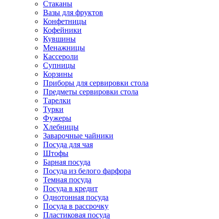
Стаканы
Вазы для фруктов
Конфетницы
Кофейники
Кувшины
Менажницы
Кассероли
Супницы
Корзины
Приборы для сервировки стола
Предметы сервировки стола
Тарелки
Турки
Фужеры
Хлебницы
Заварочные чайники
Посуда для чая
Штофы
Барная посуда
Посуда из белого фарфора
Темная посуда
Посуда в кредит
Однотонная посуда
Посуда в рассрочку
Пластиковая посуда