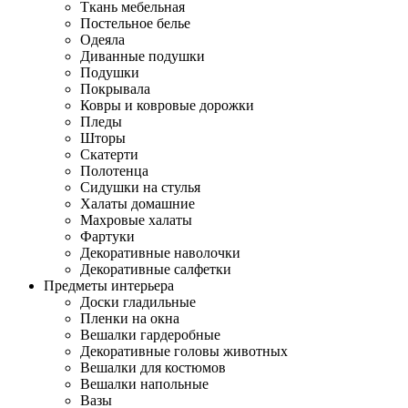
Ткань мебельная
Постельное белье
Одеяла
Диванные подушки
Подушки
Покрывала
Ковры и ковровые дорожки
Пледы
Шторы
Скатерти
Полотенца
Сидушки на стулья
Халаты домашние
Махровые халаты
Фартуки
Декоративные наволочки
Декоративные салфетки
Предметы интерьера
Доски гладильные
Пленки на окна
Вешалки гардеробные
Декоративные головы животных
Вешалки для костюмов
Вешалки напольные
Вазы