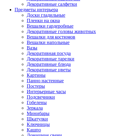
Декоративные салфетки
Предметы интерьера
Доски гладильные
Пленки на окна
Вешалки гардеробные
Декоративные головы животных
Вешалки для костюмов
Вешалки напольные
Вазы
Декоративная посуда
Декоративные тарелки
Декоративные блюда
Декоративные цветы
Картины
Панно настенные
Постеры
Интерьерные часы
Подсвечники
Гобелены
Зеркала
Минибары
Шкатулки
Ключницы
Кашпо
Домашние свечи