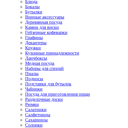
Блюда
Бокалы
Бутылки
Винные аксессуары
Деревянная посуда
Камни для виски
Гейзерные кофеварки
Графины
Декантеры
Кружки
Кухонные принадлежности
Ланчбоксы
Медная посуда
Наборы для специй
Пиалы
Подносы
Подставки для бутылок
Чайники
Посуда для приготовления пищи
Разделочные доски
Рюмки
Салатники
Салфетницы
Сахарницы
Солонки