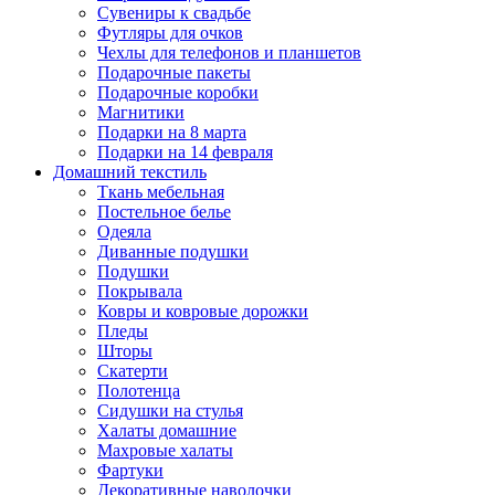
Сувениры к свадьбе
Футляры для очков
Чехлы для телефонов и планшетов
Подарочные пакеты
Подарочные коробки
Магнитики
Подарки на 8 марта
Подарки на 14 февраля
Домашний текстиль
Ткань мебельная
Постельное белье
Одеяла
Диванные подушки
Подушки
Покрывала
Ковры и ковровые дорожки
Пледы
Шторы
Скатерти
Полотенца
Сидушки на стулья
Халаты домашние
Махровые халаты
Фартуки
Декоративные наволочки