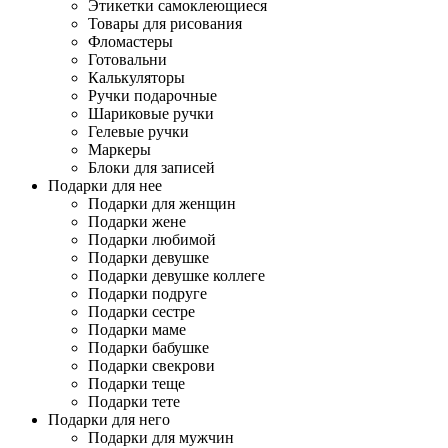
Этикетки самоклеющиеся
Товары для рисования
Фломастеры
Готовальни
Калькуляторы
Ручки подарочные
Шариковые ручки
Гелевые ручки
Маркеры
Блоки для записей
Подарки для нее
Подарки для женщин
Подарки жене
Подарки любимой
Подарки девушке
Подарки девушке коллеге
Подарки подруге
Подарки сестре
Подарки маме
Подарки бабушке
Подарки свекрови
Подарки теще
Подарки тете
Подарки для него
Подарки для мужчин