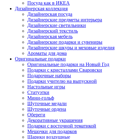
Посуда как в ИКЕА
Дизайнерская коллекция
Дизайнерская посуда
Дизайнерские предметы интерьера
Дизайнерские светильники
Дизайнерский текстиль
Дизайнерская мебель
Дизайнерские подарки и сувениры
Дизайнерские шкуры и меховые изделия
Ароматы для дома
Оригинальные подарки
Оригинальные подарки на Новый Год
Подарки с кристаллами Сваровски
Подарочные наборы
Подарки учителю на выпускной
Настольные игры
Статуэтки
Мини-гольф
Шуточные медали
Шуточные ордена
Обереги
Декоративные украшения
Подарки с восточной тематикой
Мешочки для подарков
Шарики воздушные