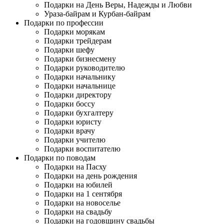
Подарки на День Веры, Надежды и Любви
Ураза-байрам и Курбан-байрам
Подарки по профессии
Подарки морякам
Подарки трейдерам
Подарки шефу
Подарки бизнесмену
Подарки руководителю
Подарки начальнику
Подарки начальнице
Подарки директору
Подарки боссу
Подарки бухгалтеру
Подарки юристу
Подарки врачу
Подарки учителю
Подарки воспитателю
Подарки по поводам
Подарки на Пасху
Подарки на день рождения
Подарки на юбилей
Подарки на 1 сентября
Подарки на новоселье
Подарки на свадьбу
Подарки на годовщину свадьбы