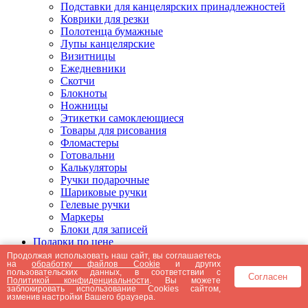
Подставки для канцелярских принадлежностей
Коврики для резки
Полотенца бумажные
Лупы канцелярские
Визитницы
Ежедневники
Скотчи
Блокноты
Ножницы
Этикетки самоклеющиеся
Товары для рисования
Фломастеры
Готовальни
Калькуляторы
Ручки подарочные
Шариковые ручки
Гелевые ручки
Маркеры
Блоки для записей
Подарки по цене
Подарки от 5000 рублей
Продолжая использовать наш сайт, вы соглашаетесь
на
обработку файлов Cookie
и других
Подарки до 5000 рублей
пользовательских данных, в соответствии с
Согласен
Подарки до 3000 рублей
Политикой конфиденциальности
. Вы можете
заблокировать использование Cookies сайтом,
Подарки до 2000 рублей
изменив настройки Вашего браузера.
Подарки до 1000 рублей