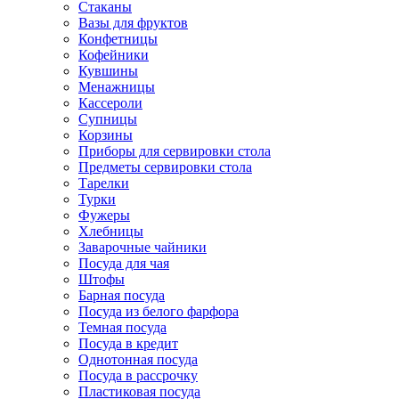
Стаканы
Вазы для фруктов
Конфетницы
Кофейники
Кувшины
Менажницы
Кассероли
Супницы
Корзины
Приборы для сервировки стола
Предметы сервировки стола
Тарелки
Турки
Фужеры
Хлебницы
Заварочные чайники
Посуда для чая
Штофы
Барная посуда
Посуда из белого фарфора
Темная посуда
Посуда в кредит
Однотонная посуда
Посуда в рассрочку
Пластиковая посуда