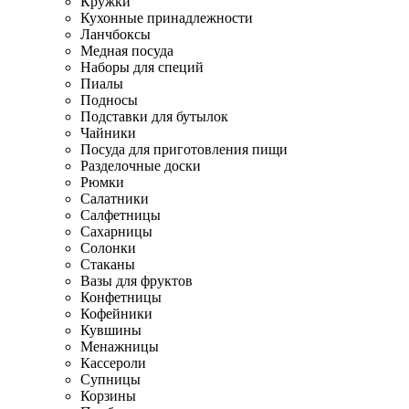
Кружки
Кухонные принадлежности
Ланчбоксы
Медная посуда
Наборы для специй
Пиалы
Подносы
Подставки для бутылок
Чайники
Посуда для приготовления пищи
Разделочные доски
Рюмки
Салатники
Салфетницы
Сахарницы
Солонки
Стаканы
Вазы для фруктов
Конфетницы
Кофейники
Кувшины
Менажницы
Кассероли
Супницы
Корзины