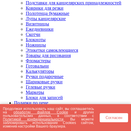
Подставки для канцелярских принадлежностей
Коврики для резки
Полотенца бумажные
Лупы канцелярские
Визитницы
Ежедневники
Скотчи
Блокноты
Ножницы
Этикетки самоклеющиеся
Товары для рисования
Фломастеры
Готовальни
Калькуляторы
Ручки подарочные
Шариковые ручки
Гелевые ручки
Маркеры
Блоки для записей
Подарки по цене
Подарки от 5000 рублей
Продолжая использовать наш сайт, вы соглашаетесь
на
обработку файлов Cookie
и других
Подарки до 5000 рублей
пользовательских данных, в соответствии с
Согласен
Подарки до 3000 рублей
Политикой конфиденциальности
. Вы можете
заблокировать использование Cookies сайтом,
Подарки до 2000 рублей
изменив настройки Вашего браузера.
Подарки до 1000 рублей