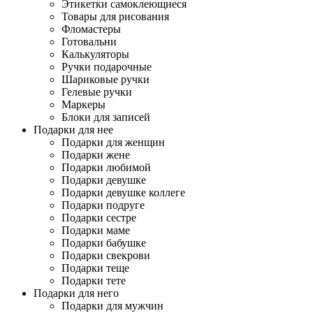
Этикетки самоклеющиеся
Товары для рисования
Фломастеры
Готовальни
Калькуляторы
Ручки подарочные
Шариковые ручки
Гелевые ручки
Маркеры
Блоки для записей
Подарки для нее
Подарки для женщин
Подарки жене
Подарки любимой
Подарки девушке
Подарки девушке коллеге
Подарки подруге
Подарки сестре
Подарки маме
Подарки бабушке
Подарки свекрови
Подарки теще
Подарки тете
Подарки для него
Подарки для мужчин