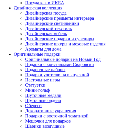
Посуда как в ИКЕА
Дизайнерская коллекция
Дизайнерская посуда
Дизайнерские предметы интерьера
Дизайнерские светильники
Дизайнерский текстиль
Дизайнерская мебель
Дизайнерские подарки и сувениры
Дизайнерские шкуры и меховые изделия
Ароматы для дома
Оригинальные подарки
Оригинальные подарки на Новый Год
Подарки с кристаллами Сваровски
Подарочные наборы
Подарки учителю на выпускной
Настольные игры
Статуэтки
Мини-гольф
Шуточные медали
Шуточные ордена
Обереги
Декоративные украшения
Подарки с восточной тематикой
Мешочки для подарков
Шарики воздушные