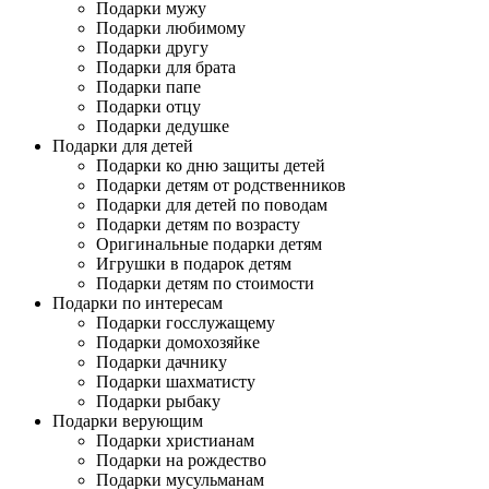
Подарки мужу
Подарки любимому
Подарки другу
Подарки для брата
Подарки папе
Подарки отцу
Подарки дедушке
Подарки для детей
Подарки ко дню защиты детей
Подарки детям от родственников
Подарки для детей по поводам
Подарки детям по возрасту
Оригинальные подарки детям
Игрушки в подарок детям
Подарки детям по стоимости
Подарки по интересам
Подарки госслужащему
Подарки домохозяйке
Подарки дачнику
Подарки шахматисту
Подарки рыбаку
Подарки верующим
Подарки христианам
Подарки на рождество
Подарки мусульманам