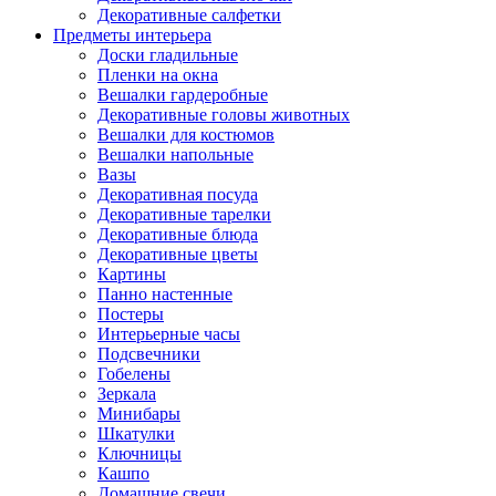
Декоративные салфетки
Предметы интерьера
Доски гладильные
Пленки на окна
Вешалки гардеробные
Декоративные головы животных
Вешалки для костюмов
Вешалки напольные
Вазы
Декоративная посуда
Декоративные тарелки
Декоративные блюда
Декоративные цветы
Картины
Панно настенные
Постеры
Интерьерные часы
Подсвечники
Гобелены
Зеркала
Минибары
Шкатулки
Ключницы
Кашпо
Домашние свечи