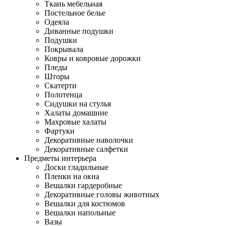
Ткань мебельная
Постельное белье
Одеяла
Диванные подушки
Подушки
Покрывала
Ковры и ковровые дорожки
Пледы
Шторы
Скатерти
Полотенца
Сидушки на стулья
Халаты домашние
Махровые халаты
Фартуки
Декоративные наволочки
Декоративные салфетки
Предметы интерьера
Доски гладильные
Пленки на окна
Вешалки гардеробные
Декоративные головы животных
Вешалки для костюмов
Вешалки напольные
Вазы