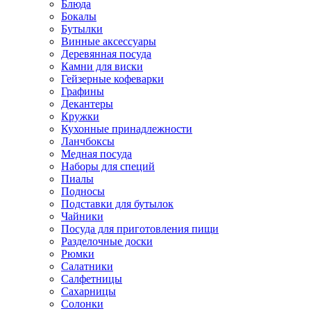
Блюда
Бокалы
Бутылки
Винные аксессуары
Деревянная посуда
Камни для виски
Гейзерные кофеварки
Графины
Декантеры
Кружки
Кухонные принадлежности
Ланчбоксы
Медная посуда
Наборы для специй
Пиалы
Подносы
Подставки для бутылок
Чайники
Посуда для приготовления пищи
Разделочные доски
Рюмки
Салатники
Салфетницы
Сахарницы
Солонки