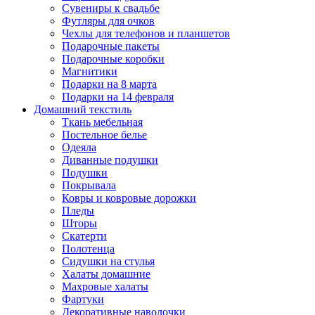
Сувениры к свадьбе
Футляры для очков
Чехлы для телефонов и планшетов
Подарочные пакеты
Подарочные коробки
Магнитики
Подарки на 8 марта
Подарки на 14 февраля
Домашний текстиль
Ткань мебельная
Постельное белье
Одеяла
Диванные подушки
Подушки
Покрывала
Ковры и ковровые дорожки
Пледы
Шторы
Скатерти
Полотенца
Сидушки на стулья
Халаты домашние
Махровые халаты
Фартуки
Декоративные наволочки