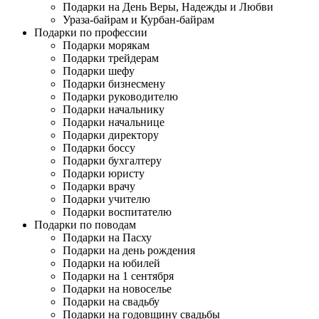
Подарки на День Веры, Надежды и Любви
Ураза-байрам и Курбан-байрам
Подарки по профессии
Подарки морякам
Подарки трейдерам
Подарки шефу
Подарки бизнесмену
Подарки руководителю
Подарки начальнику
Подарки начальнице
Подарки директору
Подарки боссу
Подарки бухгалтеру
Подарки юристу
Подарки врачу
Подарки учителю
Подарки воспитателю
Подарки по поводам
Подарки на Пасху
Подарки на день рождения
Подарки на юбилей
Подарки на 1 сентября
Подарки на новоселье
Подарки на свадьбу
Подарки на годовщину свадьбы