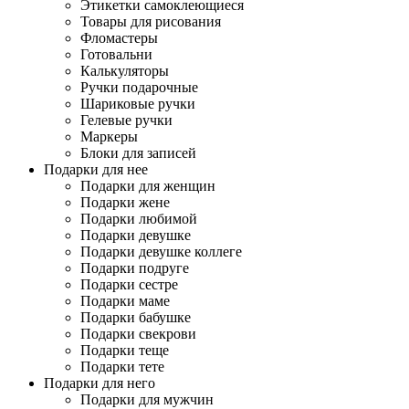
Этикетки самоклеющиеся
Товары для рисования
Фломастеры
Готовальни
Калькуляторы
Ручки подарочные
Шариковые ручки
Гелевые ручки
Маркеры
Блоки для записей
Подарки для нее
Подарки для женщин
Подарки жене
Подарки любимой
Подарки девушке
Подарки девушке коллеге
Подарки подруге
Подарки сестре
Подарки маме
Подарки бабушке
Подарки свекрови
Подарки теще
Подарки тете
Подарки для него
Подарки для мужчин