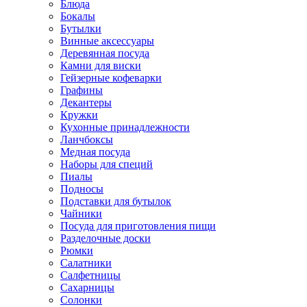
Блюда
Бокалы
Бутылки
Винные аксессуары
Деревянная посуда
Камни для виски
Гейзерные кофеварки
Графины
Декантеры
Кружки
Кухонные принадлежности
Ланчбоксы
Медная посуда
Наборы для специй
Пиалы
Подносы
Подставки для бутылок
Чайники
Посуда для приготовления пищи
Разделочные доски
Рюмки
Салатники
Салфетницы
Сахарницы
Солонки