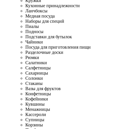
Кружки
Кухонные принадлежности
Ланчбоксы
Медная посуда
Наборы для специй
Пиалы
Подносы
Подставки для бутылок
Чайники
Посуда для приготовления пищи
Разделочные доски
Рюмки
Салатники
Салфетницы
Сахарницы
Солонки
Стаканы
Вазы для фруктов
Конфетницы
Кофейники
Кувшины
Менажницы
Кассероли
Супницы
Корзины