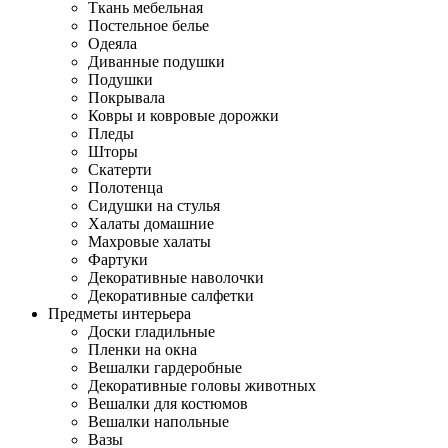
Ткань мебельная
Постельное белье
Одеяла
Диванные подушки
Подушки
Покрывала
Ковры и ковровые дорожки
Пледы
Шторы
Скатерти
Полотенца
Сидушки на стулья
Халаты домашние
Махровые халаты
Фартуки
Декоративные наволочки
Декоративные салфетки
Предметы интерьера
Доски гладильные
Пленки на окна
Вешалки гардеробные
Декоративные головы животных
Вешалки для костюмов
Вешалки напольные
Вазы