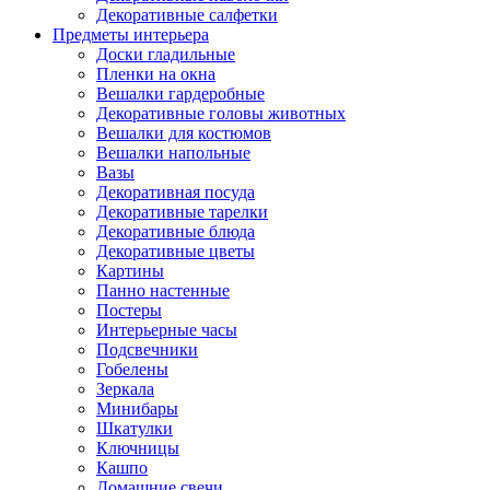
Декоративные салфетки
Предметы интерьера
Доски гладильные
Пленки на окна
Вешалки гардеробные
Декоративные головы животных
Вешалки для костюмов
Вешалки напольные
Вазы
Декоративная посуда
Декоративные тарелки
Декоративные блюда
Декоративные цветы
Картины
Панно настенные
Постеры
Интерьерные часы
Подсвечники
Гобелены
Зеркала
Минибары
Шкатулки
Ключницы
Кашпо
Домашние свечи