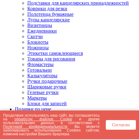
Подставки для канцелярских принадлежностей
Коврики для резки
Полотенца бумажные
Лупы канцелярские
Визитницы
Ежедневники
Скотчи
Блокноты
Ножницы
Этикетки самоклеющиеся
Товары для рисования
Фломастеры
Готовальни
Калькуляторы
Ручки подарочные
Шариковые ручки
Гелевые ручки
Маркеры
Блоки для записей
Подарки по цене
Подарки от 5000 рублей
Продолжая использовать наш сайт, вы соглашаетесь
на
обработку файлов Cookie
и других
Подарки до 5000 рублей
пользовательских данных, в соответствии с
Согласен
Подарки до 3000 рублей
Политикой конфиденциальности
. Вы можете
заблокировать использование Cookies сайтом,
Подарки до 2000 рублей
изменив настройки Вашего браузера.
Подарки до 1000 рублей