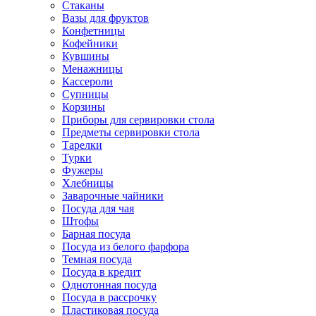
Стаканы
Вазы для фруктов
Конфетницы
Кофейники
Кувшины
Менажницы
Кассероли
Супницы
Корзины
Приборы для сервировки стола
Предметы сервировки стола
Тарелки
Турки
Фужеры
Хлебницы
Заварочные чайники
Посуда для чая
Штофы
Барная посуда
Посуда из белого фарфора
Темная посуда
Посуда в кредит
Однотонная посуда
Посуда в рассрочку
Пластиковая посуда