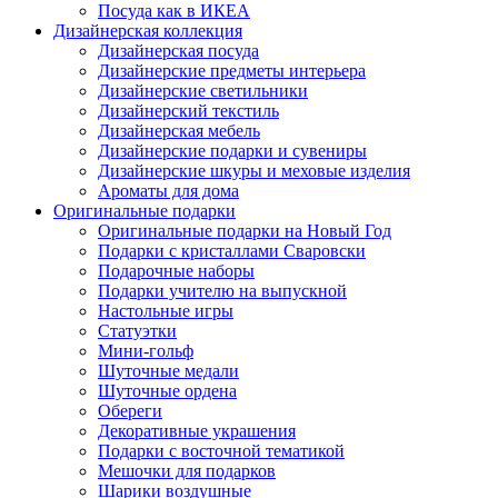
Посуда как в ИКЕА
Дизайнерская коллекция
Дизайнерская посуда
Дизайнерские предметы интерьера
Дизайнерские светильники
Дизайнерский текстиль
Дизайнерская мебель
Дизайнерские подарки и сувениры
Дизайнерские шкуры и меховые изделия
Ароматы для дома
Оригинальные подарки
Оригинальные подарки на Новый Год
Подарки с кристаллами Сваровски
Подарочные наборы
Подарки учителю на выпускной
Настольные игры
Статуэтки
Мини-гольф
Шуточные медали
Шуточные ордена
Обереги
Декоративные украшения
Подарки с восточной тематикой
Мешочки для подарков
Шарики воздушные