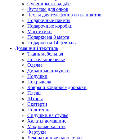
Сувениры к свадьбе
Футляры для очков
Чехлы для телефонов и планшетов
Подарочные пакеты
Подарочные коробки
Магнитики
Подарки на 8 марта
Подарки на 14 февраля
Домашний текстиль
Ткань мебельная
Постельное белье
Одеяла
Диванные подушки
Подушки
Покрывала
Ковры и ковровые дорожки
Пледы
Шторы
Скатерти
Полотенца
Сидушки на стулья
Халаты домашние
Махровые халаты
Фартуки
Декоративные наволочки