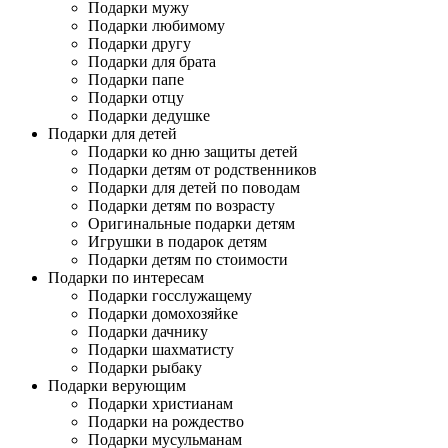
Подарки мужу
Подарки любимому
Подарки другу
Подарки для брата
Подарки папе
Подарки отцу
Подарки дедушке
Подарки для детей
Подарки ко дню защиты детей
Подарки детям от родственников
Подарки для детей по поводам
Подарки детям по возрасту
Оригинальные подарки детям
Игрушки в подарок детям
Подарки детям по стоимости
Подарки по интересам
Подарки госслужащему
Подарки домохозяйке
Подарки дачнику
Подарки шахматисту
Подарки рыбаку
Подарки верующим
Подарки христианам
Подарки на рождество
Подарки мусульманам