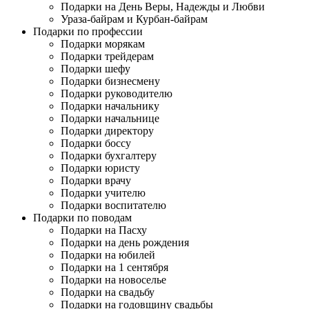
Подарки на День Веры, Надежды и Любви
Ураза-байрам и Курбан-байрам
Подарки по профессии
Подарки морякам
Подарки трейдерам
Подарки шефу
Подарки бизнесмену
Подарки руководителю
Подарки начальнику
Подарки начальнице
Подарки директору
Подарки боссу
Подарки бухгалтеру
Подарки юристу
Подарки врачу
Подарки учителю
Подарки воспитателю
Подарки по поводам
Подарки на Пасху
Подарки на день рождения
Подарки на юбилей
Подарки на 1 сентября
Подарки на новоселье
Подарки на свадьбу
Подарки на годовщину свадьбы