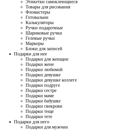
Этикетки самоклеющиеся
Товары для рисования
Фломастеры
Готовальни
Калькуляторы
Ручки подарочные
Шариковые ручки
Гелевые ручки
Маркеры
Блоки для записей
Подарки для нее
Подарки для женщин
Подарки жене
Подарки любимой
Подарки девушке
Подарки девушке коллеге
Подарки подруге
Подарки сестре
Подарки маме
Подарки бабушке
Подарки свекрови
Подарки теще
Подарки тете
Подарки для него
Подарки для мужчин