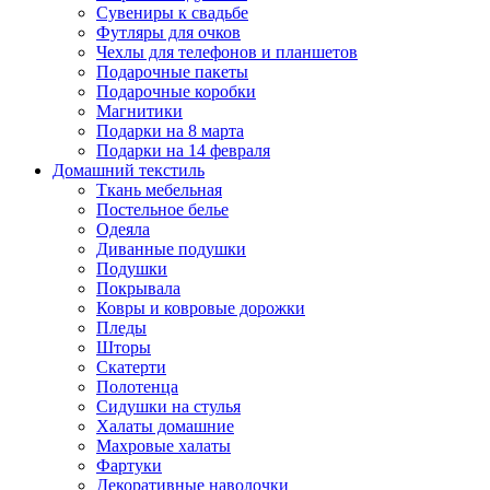
Сувениры к свадьбе
Футляры для очков
Чехлы для телефонов и планшетов
Подарочные пакеты
Подарочные коробки
Магнитики
Подарки на 8 марта
Подарки на 14 февраля
Домашний текстиль
Ткань мебельная
Постельное белье
Одеяла
Диванные подушки
Подушки
Покрывала
Ковры и ковровые дорожки
Пледы
Шторы
Скатерти
Полотенца
Сидушки на стулья
Халаты домашние
Махровые халаты
Фартуки
Декоративные наволочки