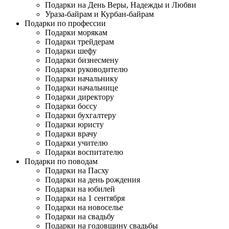
Подарки на День Веры, Надежды и Любви
Ураза-байрам и Курбан-байрам
Подарки по профессии
Подарки морякам
Подарки трейдерам
Подарки шефу
Подарки бизнесмену
Подарки руководителю
Подарки начальнику
Подарки начальнице
Подарки директору
Подарки боссу
Подарки бухгалтеру
Подарки юристу
Подарки врачу
Подарки учителю
Подарки воспитателю
Подарки по поводам
Подарки на Пасху
Подарки на день рождения
Подарки на юбилей
Подарки на 1 сентября
Подарки на новоселье
Подарки на свадьбу
Подарки на годовщину свадьбы