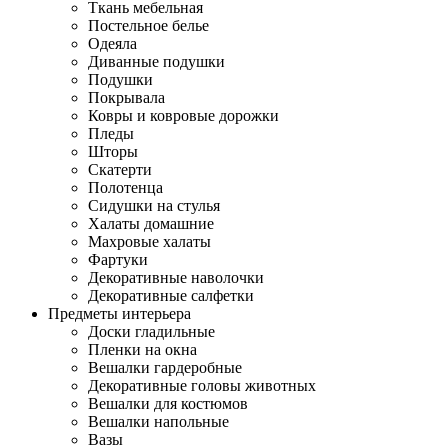
Ткань мебельная
Постельное белье
Одеяла
Диванные подушки
Подушки
Покрывала
Ковры и ковровые дорожки
Пледы
Шторы
Скатерти
Полотенца
Сидушки на стулья
Халаты домашние
Махровые халаты
Фартуки
Декоративные наволочки
Декоративные салфетки
Предметы интерьера
Доски гладильные
Пленки на окна
Вешалки гардеробные
Декоративные головы животных
Вешалки для костюмов
Вешалки напольные
Вазы