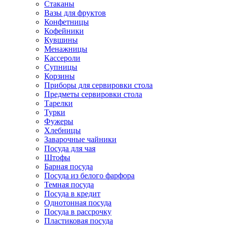
Стаканы
Вазы для фруктов
Конфетницы
Кофейники
Кувшины
Менажницы
Кассероли
Супницы
Корзины
Приборы для сервировки стола
Предметы сервировки стола
Тарелки
Турки
Фужеры
Хлебницы
Заварочные чайники
Посуда для чая
Штофы
Барная посуда
Посуда из белого фарфора
Темная посуда
Посуда в кредит
Однотонная посуда
Посуда в рассрочку
Пластиковая посуда