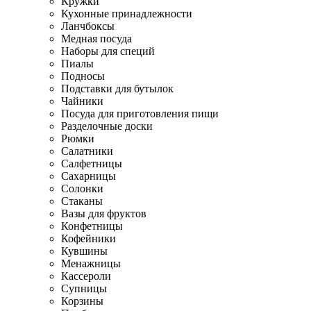
Кружки
Кухонные принадлежности
Ланчбоксы
Медная посуда
Наборы для специй
Пиалы
Подносы
Подставки для бутылок
Чайники
Посуда для приготовления пищи
Разделочные доски
Рюмки
Салатники
Салфетницы
Сахарницы
Солонки
Стаканы
Вазы для фруктов
Конфетницы
Кофейники
Кувшины
Менажницы
Кассероли
Супницы
Корзины