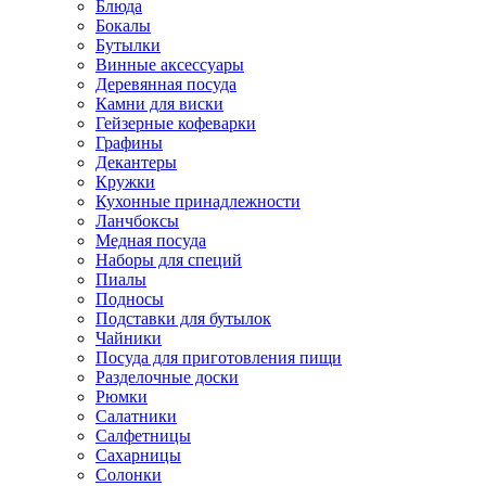
Блюда
Бокалы
Бутылки
Винные аксессуары
Деревянная посуда
Камни для виски
Гейзерные кофеварки
Графины
Декантеры
Кружки
Кухонные принадлежности
Ланчбоксы
Медная посуда
Наборы для специй
Пиалы
Подносы
Подставки для бутылок
Чайники
Посуда для приготовления пищи
Разделочные доски
Рюмки
Салатники
Салфетницы
Сахарницы
Солонки