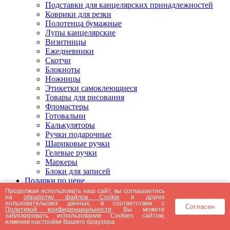
Подставки для канцелярских принадлежностей
Коврики для резки
Полотенца бумажные
Лупы канцелярские
Визитницы
Ежедневники
Скотчи
Блокноты
Ножницы
Этикетки самоклеющиеся
Товары для рисования
Фломастеры
Готовальни
Калькуляторы
Ручки подарочные
Шариковые ручки
Гелевые ручки
Маркеры
Блоки для записей
Подарки по цене
Подарки от 5000 рублей
Продолжая использовать наш сайт, вы соглашаетесь
на
обработку файлов Cookie
и других
Подарки до 5000 рублей
пользовательских данных, в соответствии с
Согласен
Подарки до 3000 рублей
Политикой конфиденциальности
. Вы можете
заблокировать использование Cookies сайтом,
Подарки до 2000 рублей
изменив настройки Вашего браузера.
Подарки до 1000 рублей