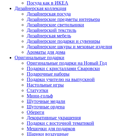
Посуда как в ИКЕА
Дизайнерская коллекция
Дизайнерская посуда
Дизайнерские предметы интерьера
Дизайнерские светильники
Дизайнерский текстиль
Дизайнерская мебель
Дизайнерские подарки и сувениры
Дизайнерские шкуры и меховые изделия
Ароматы для дома
Оригинальные подарки
Оригинальные подарки на Новый Год
Подарки с кристаллами Сваровски
Подарочные наборы
Подарки учителю на выпускной
Настольные игры
Статуэтки
Мини-гольф
Шуточные медали
Шуточные ордена
Обереги
Декоративные украшения
Подарки с восточной тематикой
Мешочки для подарков
Шарики воздушные