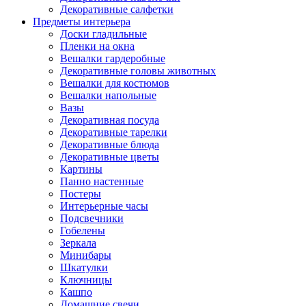
Декоративные салфетки
Предметы интерьера
Доски гладильные
Пленки на окна
Вешалки гардеробные
Декоративные головы животных
Вешалки для костюмов
Вешалки напольные
Вазы
Декоративная посуда
Декоративные тарелки
Декоративные блюда
Декоративные цветы
Картины
Панно настенные
Постеры
Интерьерные часы
Подсвечники
Гобелены
Зеркала
Минибары
Шкатулки
Ключницы
Кашпо
Домашние свечи