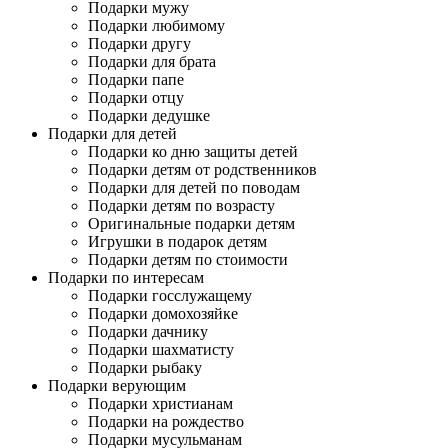
Подарки мужу
Подарки любимому
Подарки другу
Подарки для брата
Подарки папе
Подарки отцу
Подарки дедушке
Подарки для детей
Подарки ко дню защиты детей
Подарки детям от родственников
Подарки для детей по поводам
Подарки детям по возрасту
Оригинальные подарки детям
Игрушки в подарок детям
Подарки детям по стоимости
Подарки по интересам
Подарки госслужащему
Подарки домохозяйке
Подарки дачнику
Подарки шахматисту
Подарки рыбаку
Подарки верующим
Подарки христианам
Подарки на рождество
Подарки мусульманам