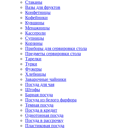
Стаканы
Вазы для фруктов
Конфетницы
Кофейники
Кувшины
Менажницы
Кассероли
Супницы
Корзины
Приборы для сервировки стола
Предметы сервировки стола
Тарелки
Турки
Фужеры
Хлебницы
Заварочные чайники
Посуда для чая
Штофы
Барная посуда
Посуда из белого фарфора
Темная посуда
Посуда в кредит
Однотонная посуда
Посуда в рассрочку
Пластиковая посуда