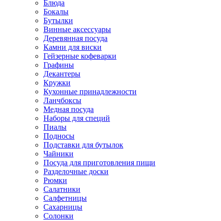
Блюда
Бокалы
Бутылки
Винные аксессуары
Деревянная посуда
Камни для виски
Гейзерные кофеварки
Графины
Декантеры
Кружки
Кухонные принадлежности
Ланчбоксы
Медная посуда
Наборы для специй
Пиалы
Подносы
Подставки для бутылок
Чайники
Посуда для приготовления пищи
Разделочные доски
Рюмки
Салатники
Салфетницы
Сахарницы
Солонки