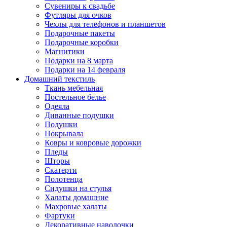
Сувениры к свадьбе
Футляры для очков
Чехлы для телефонов и планшетов
Подарочные пакеты
Подарочные коробки
Магнитики
Подарки на 8 марта
Подарки на 14 февраля
Домашний текстиль
Ткань мебельная
Постельное белье
Одеяла
Диванные подушки
Подушки
Покрывала
Ковры и ковровые дорожки
Пледы
Шторы
Скатерти
Полотенца
Сидушки на стулья
Халаты домашние
Махровые халаты
Фартуки
Декоративные наволочки