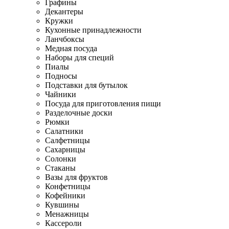
Графины
Декантеры
Кружки
Кухонные принадлежности
Ланчбоксы
Медная посуда
Наборы для специй
Пиалы
Подносы
Подставки для бутылок
Чайники
Посуда для приготовления пищи
Разделочные доски
Рюмки
Салатники
Салфетницы
Сахарницы
Солонки
Стаканы
Вазы для фруктов
Конфетницы
Кофейники
Кувшины
Менажницы
Кассероли