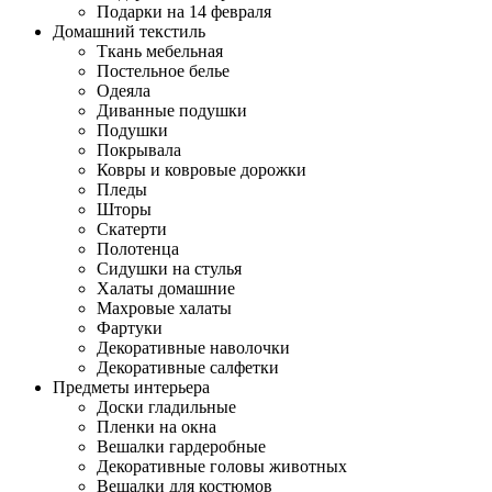
Подарки на 14 февраля
Домашний текстиль
Ткань мебельная
Постельное белье
Одеяла
Диванные подушки
Подушки
Покрывала
Ковры и ковровые дорожки
Пледы
Шторы
Скатерти
Полотенца
Сидушки на стулья
Халаты домашние
Махровые халаты
Фартуки
Декоративные наволочки
Декоративные салфетки
Предметы интерьера
Доски гладильные
Пленки на окна
Вешалки гардеробные
Декоративные головы животных
Вешалки для костюмов