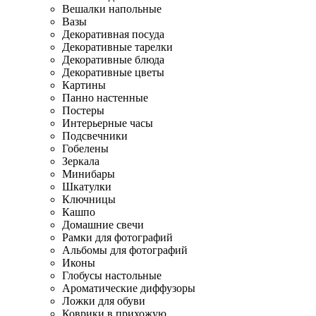
Вешалки напольные
Вазы
Декоративная посуда
Декоративные тарелки
Декоративные блюда
Декоративные цветы
Картины
Панно настенные
Постеры
Интерьерные часы
Подсвечники
Гобелены
Зеркала
Минибары
Шкатулки
Ключницы
Кашпо
Домашние свечи
Рамки для фотографий
Альбомы для фотографий
Иконы
Глобусы настольные
Ароматические диффузоры
Ложки для обуви
Коврики в прихожую