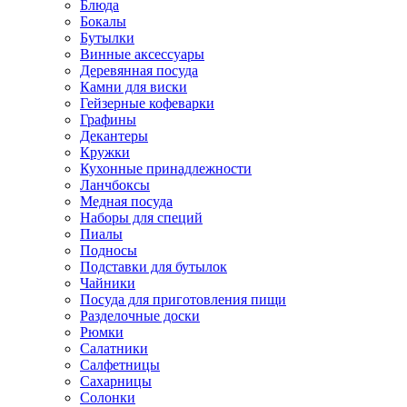
Блюда
Бокалы
Бутылки
Винные аксессуары
Деревянная посуда
Камни для виски
Гейзерные кофеварки
Графины
Декантеры
Кружки
Кухонные принадлежности
Ланчбоксы
Медная посуда
Наборы для специй
Пиалы
Подносы
Подставки для бутылок
Чайники
Посуда для приготовления пищи
Разделочные доски
Рюмки
Салатники
Салфетницы
Сахарницы
Солонки