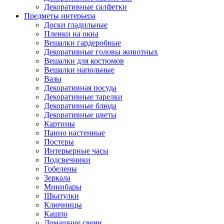
Декоративные салфетки
Предметы интерьера
Доски гладильные
Пленки на окна
Вешалки гардеробные
Декоративные головы животных
Вешалки для костюмов
Вешалки напольные
Вазы
Декоративная посуда
Декоративные тарелки
Декоративные блюда
Декоративные цветы
Картины
Панно настенные
Постеры
Интерьерные часы
Подсвечники
Гобелены
Зеркала
Минибары
Шкатулки
Ключницы
Кашпо
Домашние свечи