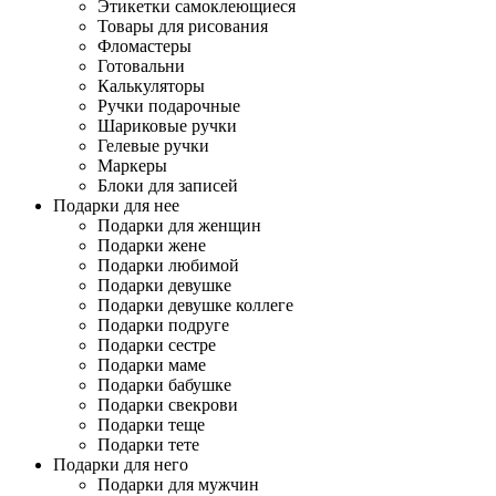
Этикетки самоклеющиеся
Товары для рисования
Фломастеры
Готовальни
Калькуляторы
Ручки подарочные
Шариковые ручки
Гелевые ручки
Маркеры
Блоки для записей
Подарки для нее
Подарки для женщин
Подарки жене
Подарки любимой
Подарки девушке
Подарки девушке коллеге
Подарки подруге
Подарки сестре
Подарки маме
Подарки бабушке
Подарки свекрови
Подарки теще
Подарки тете
Подарки для него
Подарки для мужчин