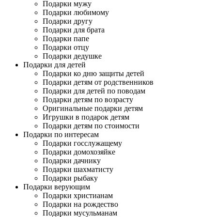
Подарки мужу
Подарки любимому
Подарки другу
Подарки для брата
Подарки папе
Подарки отцу
Подарки дедушке
Подарки для детей
Подарки ко дню защиты детей
Подарки детям от родственников
Подарки для детей по поводам
Подарки детям по возрасту
Оригинальные подарки детям
Игрушки в подарок детям
Подарки детям по стоимости
Подарки по интересам
Подарки госслужащему
Подарки домохозяйке
Подарки дачнику
Подарки шахматисту
Подарки рыбаку
Подарки верующим
Подарки христианам
Подарки на рождество
Подарки мусульманам