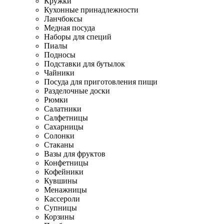
Кружки
Кухонные принадлежности
Ланчбоксы
Медная посуда
Наборы для специй
Пиалы
Подносы
Подставки для бутылок
Чайники
Посуда для приготовления пищи
Разделочные доски
Рюмки
Салатники
Салфетницы
Сахарницы
Солонки
Стаканы
Вазы для фруктов
Конфетницы
Кофейники
Кувшины
Менажницы
Кассероли
Супницы
Корзины