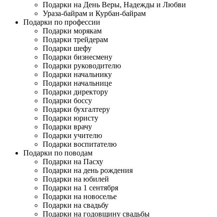
Подарки на День Веры, Надежды и Любви
Ураза-байрам и Курбан-байрам
Подарки по профессии
Подарки морякам
Подарки трейдерам
Подарки шефу
Подарки бизнесмену
Подарки руководителю
Подарки начальнику
Подарки начальнице
Подарки директору
Подарки боссу
Подарки бухгалтеру
Подарки юристу
Подарки врачу
Подарки учителю
Подарки воспитателю
Подарки по поводам
Подарки на Пасху
Подарки на день рождения
Подарки на юбилей
Подарки на 1 сентября
Подарки на новоселье
Подарки на свадьбу
Подарки на годовщину свадьбы