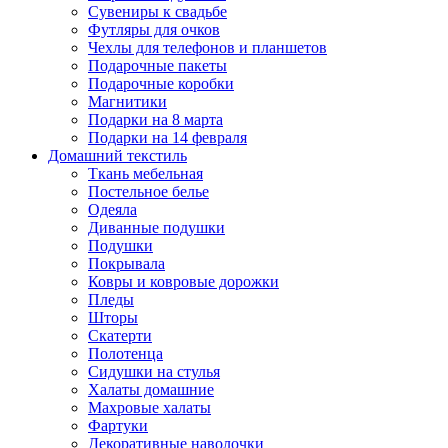
Сувениры к свадьбе
Футляры для очков
Чехлы для телефонов и планшетов
Подарочные пакеты
Подарочные коробки
Магнитики
Подарки на 8 марта
Подарки на 14 февраля
Домашний текстиль
Ткань мебельная
Постельное белье
Одеяла
Диванные подушки
Подушки
Покрывала
Ковры и ковровые дорожки
Пледы
Шторы
Скатерти
Полотенца
Сидушки на стулья
Халаты домашние
Махровые халаты
Фартуки
Декоративные наволочки