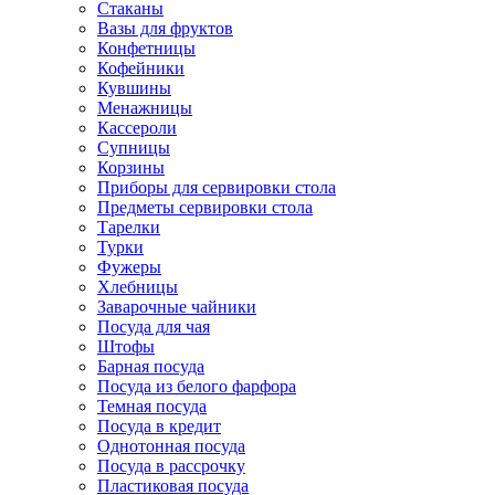
Стаканы
Вазы для фруктов
Конфетницы
Кофейники
Кувшины
Менажницы
Кассероли
Супницы
Корзины
Приборы для сервировки стола
Предметы сервировки стола
Тарелки
Турки
Фужеры
Хлебницы
Заварочные чайники
Посуда для чая
Штофы
Барная посуда
Посуда из белого фарфора
Темная посуда
Посуда в кредит
Однотонная посуда
Посуда в рассрочку
Пластиковая посуда