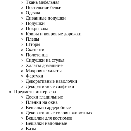
Ткань мебельная
Постельное белье
Одеяла
Диванные подушки
Подушки
Покрывала
Ковры и ковровые дорожки
Пледы
Шторы
Скатерти
Полотенца
Сидушки на стулья
Халаты домашние
Махровые халаты
Фартуки
Декоративные наволочки
Декоративные салфетки
Предметы интерьера
Доски гладильные
Пленки на окна
Вешалки гардеробные
Декоративные головы животных
Вешалки для костюмов
Вешалки напольные
Вазы