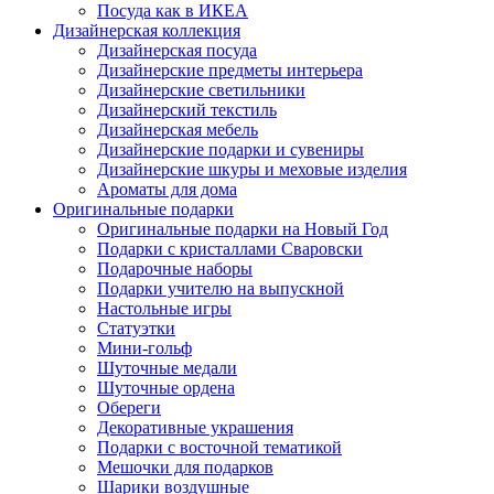
Посуда как в ИКЕА
Дизайнерская коллекция
Дизайнерская посуда
Дизайнерские предметы интерьера
Дизайнерские светильники
Дизайнерский текстиль
Дизайнерская мебель
Дизайнерские подарки и сувениры
Дизайнерские шкуры и меховые изделия
Ароматы для дома
Оригинальные подарки
Оригинальные подарки на Новый Год
Подарки с кристаллами Сваровски
Подарочные наборы
Подарки учителю на выпускной
Настольные игры
Статуэтки
Мини-гольф
Шуточные медали
Шуточные ордена
Обереги
Декоративные украшения
Подарки с восточной тематикой
Мешочки для подарков
Шарики воздушные