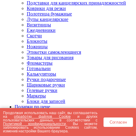
Подставки для канцелярских принадлежностей
Коврики для резки
Полотенца бумажные
Лупы канцелярские
Визитницы
Ежедневники
Скотчи
Блокноты
Ножницы
Этикетки самоклеющиеся
Товары для рисования
Фломастеры
Готовальни
Калькуляторы
Ручки подарочные
Шариковые ручки
Гелевые ручки
Маркеры
Блоки для записей
Подарки по цене
Подарки от 5000 рублей
Продолжая использовать наш сайт, вы соглашаетесь
на
обработку файлов Cookie
и других
Подарки до 5000 рублей
пользовательских данных, в соответствии с
Согласен
Подарки до 3000 рублей
Политикой конфиденциальности
. Вы можете
заблокировать использование Cookies сайтом,
Подарки до 2000 рублей
изменив настройки Вашего браузера.
Подарки до 1000 рублей