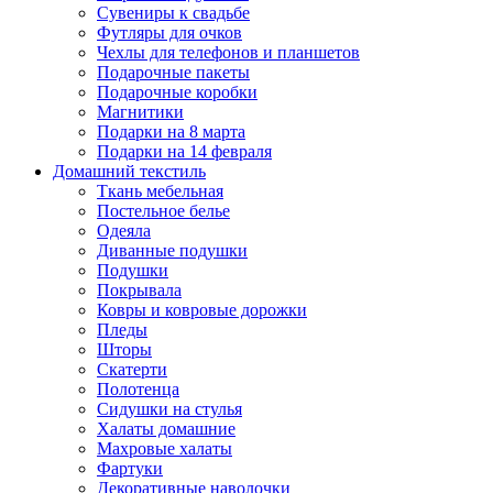
Сувениры к свадьбе
Футляры для очков
Чехлы для телефонов и планшетов
Подарочные пакеты
Подарочные коробки
Магнитики
Подарки на 8 марта
Подарки на 14 февраля
Домашний текстиль
Ткань мебельная
Постельное белье
Одеяла
Диванные подушки
Подушки
Покрывала
Ковры и ковровые дорожки
Пледы
Шторы
Скатерти
Полотенца
Сидушки на стулья
Халаты домашние
Махровые халаты
Фартуки
Декоративные наволочки