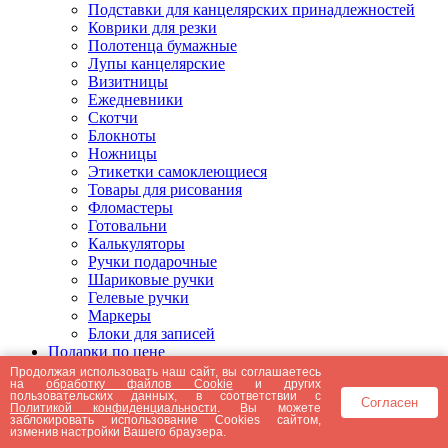
Подставки для канцелярских принадлежностей
Коврики для резки
Полотенца бумажные
Лупы канцелярские
Визитницы
Ежедневники
Скотчи
Блокноты
Ножницы
Этикетки самоклеющиеся
Товары для рисования
Фломастеры
Готовальни
Калькуляторы
Ручки подарочные
Шариковые ручки
Гелевые ручки
Маркеры
Блоки для записей
Подарки по цене
Подарки от 5000 рублей
Продолжая использовать наш сайт, вы соглашаетесь
на
обработку файлов Cookie
и других
Подарки до 5000 рублей
пользовательских данных, в соответствии с
Согласен
Подарки до 3000 рублей
Политикой конфиденциальности
. Вы можете
заблокировать использование Cookies сайтом,
Подарки до 2000 рублей
изменив настройки Вашего браузера.
Подарки до 1000 рублей