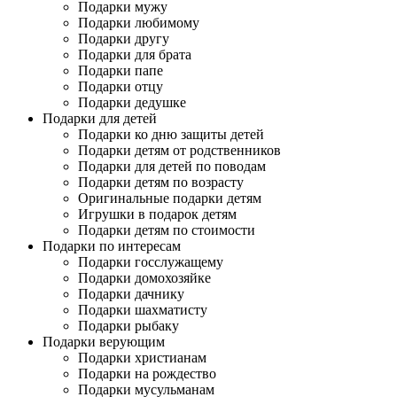
Подарки мужу
Подарки любимому
Подарки другу
Подарки для брата
Подарки папе
Подарки отцу
Подарки дедушке
Подарки для детей
Подарки ко дню защиты детей
Подарки детям от родственников
Подарки для детей по поводам
Подарки детям по возрасту
Оригинальные подарки детям
Игрушки в подарок детям
Подарки детям по стоимости
Подарки по интересам
Подарки госслужащему
Подарки домохозяйке
Подарки дачнику
Подарки шахматисту
Подарки рыбаку
Подарки верующим
Подарки христианам
Подарки на рождество
Подарки мусульманам