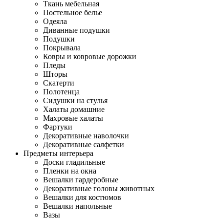
Ткань мебельная
Постельное белье
Одеяла
Диванные подушки
Подушки
Покрывала
Ковры и ковровые дорожки
Пледы
Шторы
Скатерти
Полотенца
Сидушки на стулья
Халаты домашние
Махровые халаты
Фартуки
Декоративные наволочки
Декоративные салфетки
Предметы интерьера
Доски гладильные
Пленки на окна
Вешалки гардеробные
Декоративные головы животных
Вешалки для костюмов
Вешалки напольные
Вазы