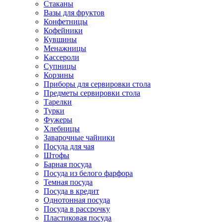
Стаканы
Вазы для фруктов
Конфетницы
Кофейники
Кувшины
Менажницы
Кассероли
Супницы
Корзины
Приборы для сервировки стола
Предметы сервировки стола
Тарелки
Турки
Фужеры
Хлебницы
Заварочные чайники
Посуда для чая
Штофы
Барная посуда
Посуда из белого фарфора
Темная посуда
Посуда в кредит
Однотонная посуда
Посуда в рассрочку
Пластиковая посуда