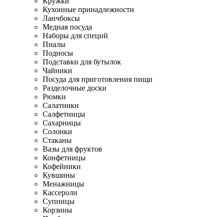
Кружки
Кухонные принадлежности
Ланчбоксы
Медная посуда
Наборы для специй
Пиалы
Подносы
Подставки для бутылок
Чайники
Посуда для приготовления пищи
Разделочные доски
Рюмки
Салатники
Салфетницы
Сахарницы
Солонки
Стаканы
Вазы для фруктов
Конфетницы
Кофейники
Кувшины
Менажницы
Кассероли
Супницы
Корзины