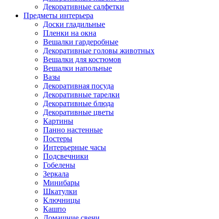
Декоративные салфетки
Предметы интерьера
Доски гладильные
Пленки на окна
Вешалки гардеробные
Декоративные головы животных
Вешалки для костюмов
Вешалки напольные
Вазы
Декоративная посуда
Декоративные тарелки
Декоративные блюда
Декоративные цветы
Картины
Панно настенные
Постеры
Интерьерные часы
Подсвечники
Гобелены
Зеркала
Минибары
Шкатулки
Ключницы
Кашпо
Домашние свечи