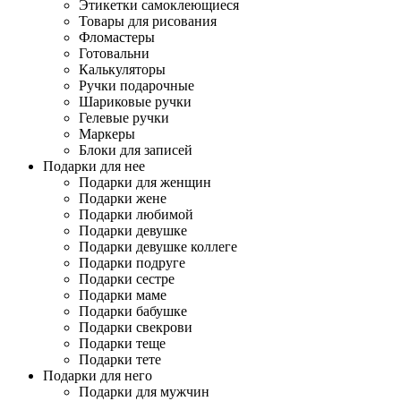
Этикетки самоклеющиеся
Товары для рисования
Фломастеры
Готовальни
Калькуляторы
Ручки подарочные
Шариковые ручки
Гелевые ручки
Маркеры
Блоки для записей
Подарки для нее
Подарки для женщин
Подарки жене
Подарки любимой
Подарки девушке
Подарки девушке коллеге
Подарки подруге
Подарки сестре
Подарки маме
Подарки бабушке
Подарки свекрови
Подарки теще
Подарки тете
Подарки для него
Подарки для мужчин