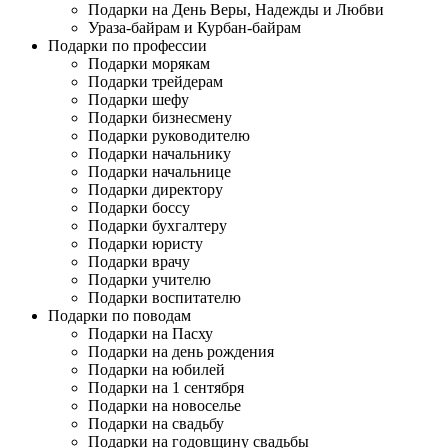
Подарки на День Веры, Надежды и Любви
Ураза-байрам и Курбан-байрам
Подарки по профессии
Подарки морякам
Подарки трейдерам
Подарки шефу
Подарки бизнесмену
Подарки руководителю
Подарки начальнику
Подарки начальнице
Подарки директору
Подарки боссу
Подарки бухгалтеру
Подарки юристу
Подарки врачу
Подарки учителю
Подарки воспитателю
Подарки по поводам
Подарки на Пасху
Подарки на день рождения
Подарки на юбилей
Подарки на 1 сентября
Подарки на новоселье
Подарки на свадьбу
Подарки на годовщину свадьбы