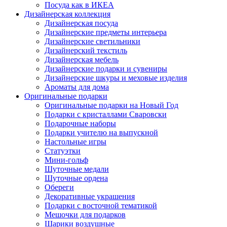
Посуда как в ИКЕА
Дизайнерская коллекция
Дизайнерская посуда
Дизайнерские предметы интерьера
Дизайнерские светильники
Дизайнерский текстиль
Дизайнерская мебель
Дизайнерские подарки и сувениры
Дизайнерские шкуры и меховые изделия
Ароматы для дома
Оригинальные подарки
Оригинальные подарки на Новый Год
Подарки с кристаллами Сваровски
Подарочные наборы
Подарки учителю на выпускной
Настольные игры
Статуэтки
Мини-гольф
Шуточные медали
Шуточные ордена
Обереги
Декоративные украшения
Подарки с восточной тематикой
Мешочки для подарков
Шарики воздушные