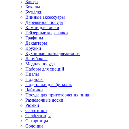
Блюда
Бокалы
Бутылки
Винные аксессуары
Деревянная посуда
Камни для виски
Гейзерные кофеварки
Графины
Декантеры
Кружки
Кухонные принадлежности
Ланчбоксы
Медная посуда
Наборы для специй
Пиалы
Подносы
Подставки для бутылок
Чайники
Посуда для приготовления пищи
Разделочные доски
Рюмки
Салатники
Салфетницы
Сахарницы
Солонки