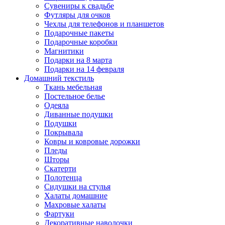
Сувениры к свадьбе
Футляры для очков
Чехлы для телефонов и планшетов
Подарочные пакеты
Подарочные коробки
Магнитики
Подарки на 8 марта
Подарки на 14 февраля
Домашний текстиль
Ткань мебельная
Постельное белье
Одеяла
Диванные подушки
Подушки
Покрывала
Ковры и ковровые дорожки
Пледы
Шторы
Скатерти
Полотенца
Сидушки на стулья
Халаты домашние
Махровые халаты
Фартуки
Декоративные наволочки