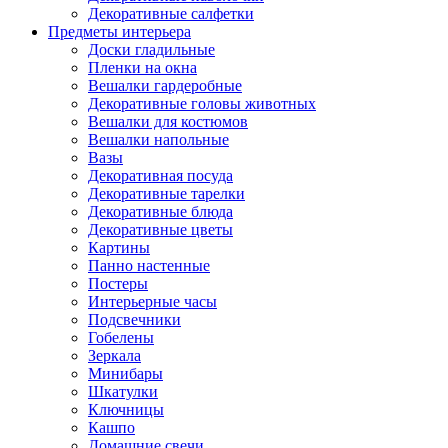
Декоративные салфетки
Предметы интерьера
Доски гладильные
Пленки на окна
Вешалки гардеробные
Декоративные головы животных
Вешалки для костюмов
Вешалки напольные
Вазы
Декоративная посуда
Декоративные тарелки
Декоративные блюда
Декоративные цветы
Картины
Панно настенные
Постеры
Интерьерные часы
Подсвечники
Гобелены
Зеркала
Минибары
Шкатулки
Ключницы
Кашпо
Домашние свечи