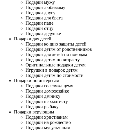
Подарки мужу
Подарки любимому
Подарки другу
Подарки для брата
Подарки папе
Подарки отцу
Подарки дедушке
Подарки для детей
Подарки ко дню защиты детей
Подарки детям от родственников
Подарки для детей по поводам
Подарки детям по возрасту
Оригинальные подарки детям
Игрушки в подарок детям
Подарки детям по стоимости
Подарки по интересам
Подарки госслужащему
Подарки домохозяйке
Подарки дачнику
Подарки шахматисту
Подарки рыбаку
Подарки верующим
Подарки христианам
Подарки на рождество
Подарки мусульманам