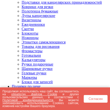
Подставки для канцелярских принадлежностей
Коврики для резки
Полотенца бумажные
Лупы канцелярские
Визитницы
Ежедневники
Скотчи
Блокноты
Ножницы
Этикетки самоклеющиеся
Товары для рисования
Фломастеры
Готовальни
Калькуляторы
Ручки подарочные
Шариковые ручки
Гелевые ручки
Маркеры
Блоки для записей
Подарки по цене
Подарки от 5000 рублей
Продолжая использовать наш сайт, вы соглашаетесь
на
обработку файлов Cookie
и других
Подарки до 5000 рублей
пользовательских данных, в соответствии с
Согласен
Подарки до 3000 рублей
Политикой конфиденциальности
. Вы можете
заблокировать использование Cookies сайтом,
Подарки до 2000 рублей
изменив настройки Вашего браузера.
Подарки до 1000 рублей