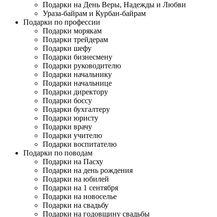
Подарки на День Веры, Надежды и Любви
Ураза-байрам и Курбан-байрам
Подарки по профессии
Подарки морякам
Подарки трейдерам
Подарки шефу
Подарки бизнесмену
Подарки руководителю
Подарки начальнику
Подарки начальнице
Подарки директору
Подарки боссу
Подарки бухгалтеру
Подарки юристу
Подарки врачу
Подарки учителю
Подарки воспитателю
Подарки по поводам
Подарки на Пасху
Подарки на день рождения
Подарки на юбилей
Подарки на 1 сентября
Подарки на новоселье
Подарки на свадьбу
Подарки на годовщину свадьбы