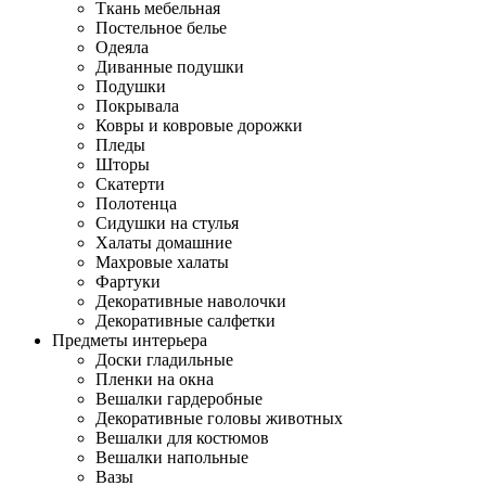
Ткань мебельная
Постельное белье
Одеяла
Диванные подушки
Подушки
Покрывала
Ковры и ковровые дорожки
Пледы
Шторы
Скатерти
Полотенца
Сидушки на стулья
Халаты домашние
Махровые халаты
Фартуки
Декоративные наволочки
Декоративные салфетки
Предметы интерьера
Доски гладильные
Пленки на окна
Вешалки гардеробные
Декоративные головы животных
Вешалки для костюмов
Вешалки напольные
Вазы