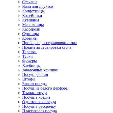
Стаканы
Вазы для фруктов
Конфетницы
Кофейники
Кувшины
Менажницы
Кассероли
Супницы
Корзины
Приборы для сервировки стола
Предметы сервировки стола
Тарелки
Турки
Фужеры
Хлебницы
Заварочные чайники
Посуда для чая
Штофы
Барная посуда
Посуда из белого фарфора
Темная посуда
Посуда в кредит
Однотонная посуда
Посуда в рассрочку
Пластиковая посуда