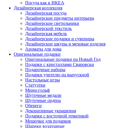
Посуда как в ИКЕА
Дизайнерская коллекция
Дизайнерская посуда
Дизайнерские предметы интерьера
Дизайнерские светильники
Дизайнерский текстиль
Дизайнерская мебель
Дизайнерские подарки и сувениры
Дизайнерские шкуры и меховые изделия
Ароматы для дома
Оригинальные подарки
Оригинальные подарки на Новый Год
Подарки с кристаллами Сваровски
Подарочные наборы
Подарки учителю на выпускной
Настольные игры
Статуэтки
Мини-гольф
Шуточные медали
Шуточные ордена
Обереги
Декоративные украшения
Подарки с восточной тематикой
Мешочки для подарков
Шарики воздушные