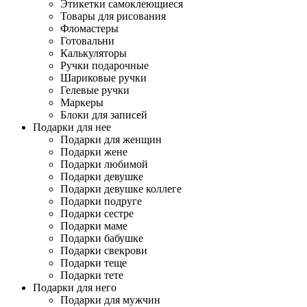
Этикетки самоклеющиеся
Товары для рисования
Фломастеры
Готовальни
Калькуляторы
Ручки подарочные
Шариковые ручки
Гелевые ручки
Маркеры
Блоки для записей
Подарки для нее
Подарки для женщин
Подарки жене
Подарки любимой
Подарки девушке
Подарки девушке коллеге
Подарки подруге
Подарки сестре
Подарки маме
Подарки бабушке
Подарки свекрови
Подарки теще
Подарки тете
Подарки для него
Подарки для мужчин