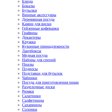
Блюда
Бокалы
Бутылки
Винные аксессуары
Деревянная посуда
Камни для виски
Гейзерные кофеварки
Графины
Декантеры
Кружки
Кухонные принадлежности
Ланчбоксы
Медная посуда
Наборы для специй
Пиалы
Подносы
Подставки для бутылок
Чайники
Посуда для приготовления пищи
Разделочные доски
Рюмки
Салатники
Салфетницы
Сахарницы
Солонки