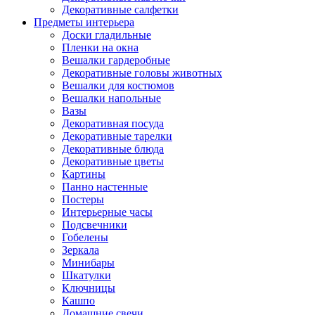
Декоративные салфетки
Предметы интерьера
Доски гладильные
Пленки на окна
Вешалки гардеробные
Декоративные головы животных
Вешалки для костюмов
Вешалки напольные
Вазы
Декоративная посуда
Декоративные тарелки
Декоративные блюда
Декоративные цветы
Картины
Панно настенные
Постеры
Интерьерные часы
Подсвечники
Гобелены
Зеркала
Минибары
Шкатулки
Ключницы
Кашпо
Домашние свечи