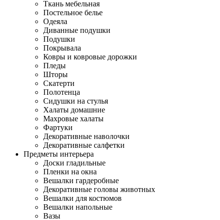
Ткань мебельная
Постельное белье
Одеяла
Диванные подушки
Подушки
Покрывала
Ковры и ковровые дорожки
Пледы
Шторы
Скатерти
Полотенца
Сидушки на стулья
Халаты домашние
Махровые халаты
Фартуки
Декоративные наволочки
Декоративные салфетки
Предметы интерьера
Доски гладильные
Пленки на окна
Вешалки гардеробные
Декоративные головы животных
Вешалки для костюмов
Вешалки напольные
Вазы