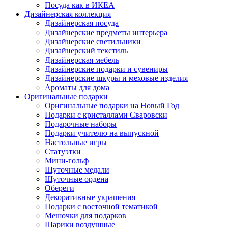
Посуда как в ИКЕА
Дизайнерская коллекция
Дизайнерская посуда
Дизайнерские предметы интерьера
Дизайнерские светильники
Дизайнерский текстиль
Дизайнерская мебель
Дизайнерские подарки и сувениры
Дизайнерские шкуры и меховые изделия
Ароматы для дома
Оригинальные подарки
Оригинальные подарки на Новый Год
Подарки с кристаллами Сваровски
Подарочные наборы
Подарки учителю на выпускной
Настольные игры
Статуэтки
Мини-гольф
Шуточные медали
Шуточные ордена
Обереги
Декоративные украшения
Подарки с восточной тематикой
Мешочки для подарков
Шарики воздушные