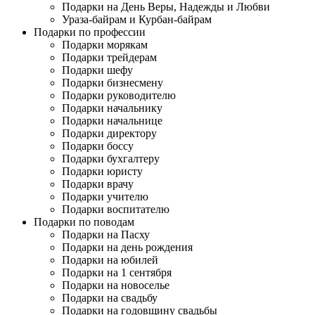
Подарки на День Веры, Надежды и Любви
Ураза-байрам и Курбан-байрам
Подарки по профессии
Подарки морякам
Подарки трейдерам
Подарки шефу
Подарки бизнесмену
Подарки руководителю
Подарки начальнику
Подарки начальнице
Подарки директору
Подарки боссу
Подарки бухгалтеру
Подарки юристу
Подарки врачу
Подарки учителю
Подарки воспитателю
Подарки по поводам
Подарки на Пасху
Подарки на день рождения
Подарки на юбилей
Подарки на 1 сентября
Подарки на новоселье
Подарки на свадьбу
Подарки на годовщину свадьбы