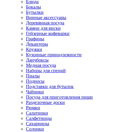
Блюда
Бокалы
Бутылки
Винные аксессуары
Деревянная посуда
Камни для виски
Гейзерные кофеварки
Графины
Декантеры
Кружки
Кухонные принадлежности
Ланчбоксы
Медная посуда
Наборы для специй
Пиалы
Подносы
Подставки для бутылок
Чайники
Посуда для приготовления пищи
Разделочные доски
Рюмки
Салатники
Салфетницы
Сахарницы
Солонки