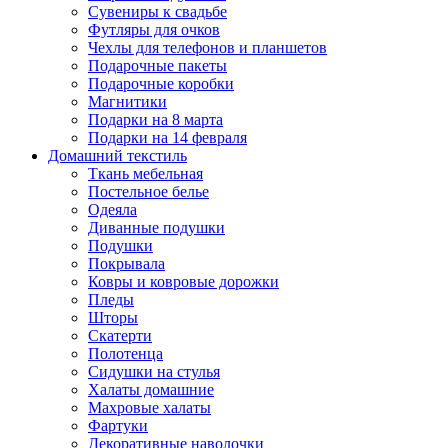
Сувениры к свадьбе
Футляры для очков
Чехлы для телефонов и планшетов
Подарочные пакеты
Подарочные коробки
Магнитики
Подарки на 8 марта
Подарки на 14 февраля
Домашний текстиль
Ткань мебельная
Постельное белье
Одеяла
Диванные подушки
Подушки
Покрывала
Ковры и ковровые дорожки
Пледы
Шторы
Скатерти
Полотенца
Сидушки на стулья
Халаты домашние
Махровые халаты
Фартуки
Декоративные наволочки