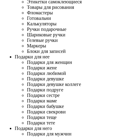
Этикетки самоклеющиеся
Товары для рисования
Фломастеры
Готовальни
Калькуляторы
Ручки подарочные
Шариковые ручки
Гелевые ручки
Маркеры
Блоки для записей
Подарки для нее
Подарки для женщин
Подарки жене
Подарки любимой
Подарки девушке
Подарки девушке коллеге
Подарки подруге
Подарки сестре
Подарки маме
Подарки бабушке
Подарки свекрови
Подарки теще
Подарки тете
Подарки для него
Подарки для мужчин