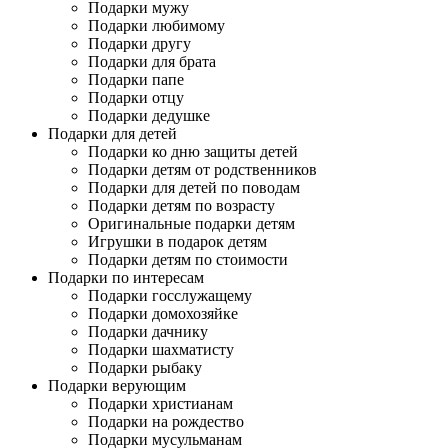
Подарки мужу
Подарки любимому
Подарки другу
Подарки для брата
Подарки папе
Подарки отцу
Подарки дедушке
Подарки для детей
Подарки ко дню защиты детей
Подарки детям от родственников
Подарки для детей по поводам
Подарки детям по возрасту
Оригинальные подарки детям
Игрушки в подарок детям
Подарки детям по стоимости
Подарки по интересам
Подарки госслужащему
Подарки домохозяйке
Подарки дачнику
Подарки шахматисту
Подарки рыбаку
Подарки верующим
Подарки христианам
Подарки на рождество
Подарки мусульманам