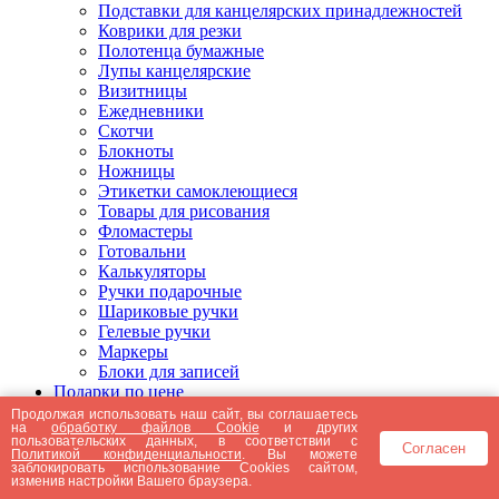
Подставки для канцелярских принадлежностей
Коврики для резки
Полотенца бумажные
Лупы канцелярские
Визитницы
Ежедневники
Скотчи
Блокноты
Ножницы
Этикетки самоклеющиеся
Товары для рисования
Фломастеры
Готовальни
Калькуляторы
Ручки подарочные
Шариковые ручки
Гелевые ручки
Маркеры
Блоки для записей
Подарки по цене
Подарки от 5000 рублей
Продолжая использовать наш сайт, вы соглашаетесь
на
обработку файлов Cookie
и других
Подарки до 5000 рублей
пользовательских данных, в соответствии с
Согласен
Подарки до 3000 рублей
Политикой конфиденциальности
. Вы можете
заблокировать использование Cookies сайтом,
Подарки до 2000 рублей
изменив настройки Вашего браузера.
Подарки до 1000 рублей