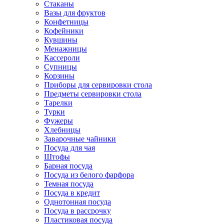
Стаканы
Вазы для фруктов
Конфетницы
Кофейники
Кувшины
Менажницы
Кассероли
Супницы
Корзины
Приборы для сервировки стола
Предметы сервировки стола
Тарелки
Турки
Фужеры
Хлебницы
Заварочные чайники
Посуда для чая
Штофы
Барная посуда
Посуда из белого фарфора
Темная посуда
Посуда в кредит
Однотонная посуда
Посуда в рассрочку
Пластиковая посуда