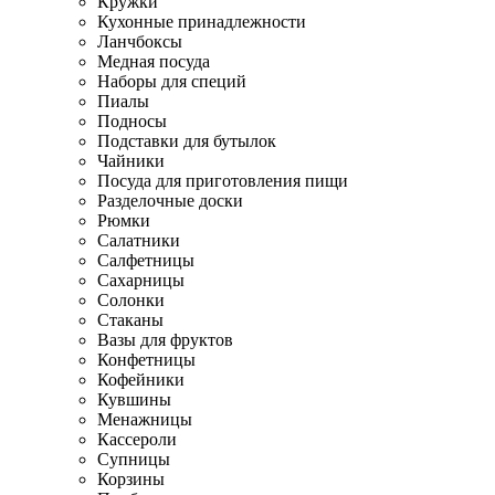
Кружки
Кухонные принадлежности
Ланчбоксы
Медная посуда
Наборы для специй
Пиалы
Подносы
Подставки для бутылок
Чайники
Посуда для приготовления пищи
Разделочные доски
Рюмки
Салатники
Салфетницы
Сахарницы
Солонки
Стаканы
Вазы для фруктов
Конфетницы
Кофейники
Кувшины
Менажницы
Кассероли
Супницы
Корзины