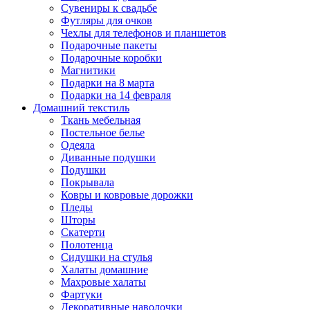
Сувениры к свадьбе
Футляры для очков
Чехлы для телефонов и планшетов
Подарочные пакеты
Подарочные коробки
Магнитики
Подарки на 8 марта
Подарки на 14 февраля
Домашний текстиль
Ткань мебельная
Постельное белье
Одеяла
Диванные подушки
Подушки
Покрывала
Ковры и ковровые дорожки
Пледы
Шторы
Скатерти
Полотенца
Сидушки на стулья
Халаты домашние
Махровые халаты
Фартуки
Декоративные наволочки