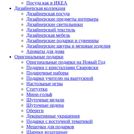
Посуда как в ИКЕА
Дизайнерская коллекция
Дизайнерская посуда
Дизайнерские предметы интерьера
Дизайнерские светильники
Дизайнерский текстиль
Дизайнерская мебель
Дизайнерские подарки и сувениры
Дизайнерские шкуры и меховые изделия
Ароматы для дома
Оригинальные подарки
Оригинальные подарки на Новый Год
Подарки с кристаллами Сваровски
Подарочные наборы
Подарки учителю на выпускной
Настольные игры
Статуэтки
Мини-гольф
Шуточные медали
Шуточные ордена
Обереги
Декоративные украшения
Подарки с восточной тематикой
Мешочки для подарков
Шарики воздушные