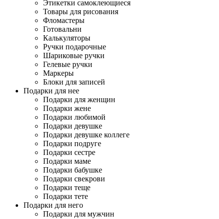
Этикетки самоклеющиеся
Товары для рисования
Фломастеры
Готовальни
Калькуляторы
Ручки подарочные
Шариковые ручки
Гелевые ручки
Маркеры
Блоки для записей
Подарки для нее
Подарки для женщин
Подарки жене
Подарки любимой
Подарки девушке
Подарки девушке коллеге
Подарки подруге
Подарки сестре
Подарки маме
Подарки бабушке
Подарки свекрови
Подарки теще
Подарки тете
Подарки для него
Подарки для мужчин