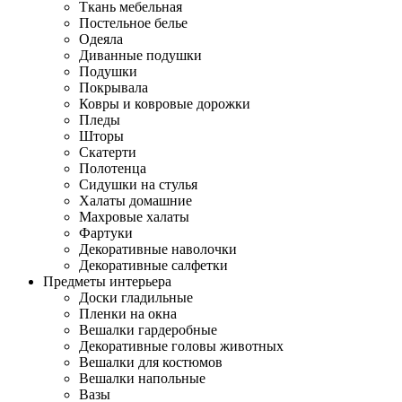
Ткань мебельная
Постельное белье
Одеяла
Диванные подушки
Подушки
Покрывала
Ковры и ковровые дорожки
Пледы
Шторы
Скатерти
Полотенца
Сидушки на стулья
Халаты домашние
Махровые халаты
Фартуки
Декоративные наволочки
Декоративные салфетки
Предметы интерьера
Доски гладильные
Пленки на окна
Вешалки гардеробные
Декоративные головы животных
Вешалки для костюмов
Вешалки напольные
Вазы