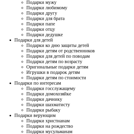
Подарки мужу
Подарки любимому
Подарки другу
Подарки для брата
Подарки папе
Подарки отцу
Подарки дедушке
Подарки для детей
Подарки ко дню защиты детей
Подарки детям от родственников
Подарки для детей по поводам
Подарки детям по возрасту
Оригинальные подарки детям
Игрушки в подарок детям
Подарки детям по стоимости
Подарки по интересам
Подарки госслужащему
Подарки домохозяйке
Подарки дачнику
Подарки шахматисту
Подарки рыбаку
Подарки верующим
Подарки христианам
Подарки на рождество
Подарки мусульманам