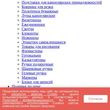
Подставки для канцелярских принадлежностей
Коврики для резки
Полотенца бумажные
Лупы канцелярские
Визитницы
Ежедневники
Скотчи
Блокноты
Ножницы
Этикетки самоклеющиеся
Товары для рисования
Фломастеры
Готовальни
Калькуляторы
Ручки подарочные
Шариковые ручки
Гелевые ручки
Маркеры
Блоки для записей
Подарки по цене
Подарки от 5000 рублей
Продолжая использовать наш сайт, вы соглашаетесь
на
обработку файлов Cookie
и других
Подарки до 5000 рублей
пользовательских данных, в соответствии с
Согласен
Подарки до 3000 рублей
Политикой конфиденциальности
. Вы можете
заблокировать использование Cookies сайтом,
Подарки до 2000 рублей
изменив настройки Вашего браузера.
Подарки до 1000 рублей