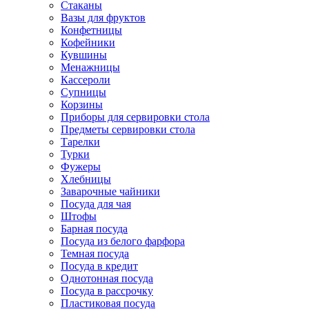
Стаканы
Вазы для фруктов
Конфетницы
Кофейники
Кувшины
Менажницы
Кассероли
Супницы
Корзины
Приборы для сервировки стола
Предметы сервировки стола
Тарелки
Турки
Фужеры
Хлебницы
Заварочные чайники
Посуда для чая
Штофы
Барная посуда
Посуда из белого фарфора
Темная посуда
Посуда в кредит
Однотонная посуда
Посуда в рассрочку
Пластиковая посуда