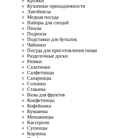
Кружки
Кухонные принадлежности
Ланчбоксы
Медная посуда
Наборы для специй
Пиалы
Подносы
Подставки для бутылок
Чайники
Посуда для приготовления пищи
Разделочные доски
Рюмки
Салатники
Салфетницы
Сахарницы
Солонки
Стаканы
Вазы для фруктов
Конфетницы
Кофейники
Кувшины
Менажницы
Кассероли
Супницы
Корзины