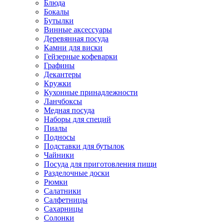
Блюда
Бокалы
Бутылки
Винные аксессуары
Деревянная посуда
Камни для виски
Гейзерные кофеварки
Графины
Декантеры
Кружки
Кухонные принадлежности
Ланчбоксы
Медная посуда
Наборы для специй
Пиалы
Подносы
Подставки для бутылок
Чайники
Посуда для приготовления пищи
Разделочные доски
Рюмки
Салатники
Салфетницы
Сахарницы
Солонки