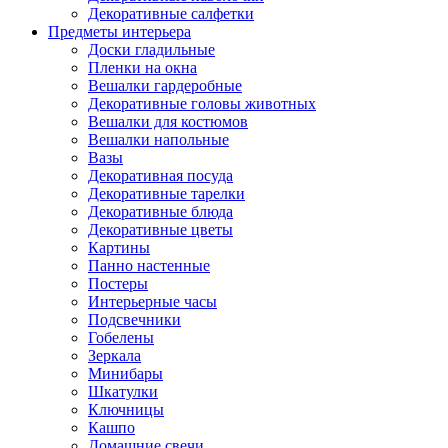
Декоративные салфетки
Предметы интерьера
Доски гладильные
Пленки на окна
Вешалки гардеробные
Декоративные головы животных
Вешалки для костюмов
Вешалки напольные
Вазы
Декоративная посуда
Декоративные тарелки
Декоративные блюда
Декоративные цветы
Картины
Панно настенные
Постеры
Интерьерные часы
Подсвечники
Гобелены
Зеркала
Минибары
Шкатулки
Ключницы
Кашпо
Домашние свечи