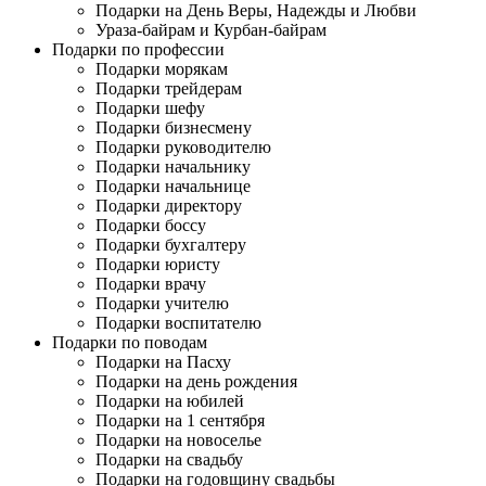
Подарки на День Веры, Надежды и Любви
Ураза-байрам и Курбан-байрам
Подарки по профессии
Подарки морякам
Подарки трейдерам
Подарки шефу
Подарки бизнесмену
Подарки руководителю
Подарки начальнику
Подарки начальнице
Подарки директору
Подарки боссу
Подарки бухгалтеру
Подарки юристу
Подарки врачу
Подарки учителю
Подарки воспитателю
Подарки по поводам
Подарки на Пасху
Подарки на день рождения
Подарки на юбилей
Подарки на 1 сентября
Подарки на новоселье
Подарки на свадьбу
Подарки на годовщину свадьбы