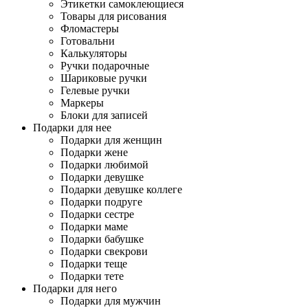
Этикетки самоклеющиеся
Товары для рисования
Фломастеры
Готовальни
Калькуляторы
Ручки подарочные
Шариковые ручки
Гелевые ручки
Маркеры
Блоки для записей
Подарки для нее
Подарки для женщин
Подарки жене
Подарки любимой
Подарки девушке
Подарки девушке коллеге
Подарки подруге
Подарки сестре
Подарки маме
Подарки бабушке
Подарки свекрови
Подарки теще
Подарки тете
Подарки для него
Подарки для мужчин