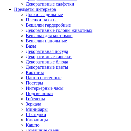
Декоративные салфетки
Предметы интерьера
Доски гладильные
Пленки на окна
Вешалки гардеробные
Декоративные головы животных
Вешалки для костюмов
Вешалки напольные
Вазы
Декоративная посуда
Декоративные тарелки
Декоративные блюда
Декоративные цветы
Картины
Панно настенные
Постеры
Интерьерные часы
Подсвечники
Гобелены
Зеркала
Минибары
Шкатулки
Ключницы
Кашпо
Домашние свечи