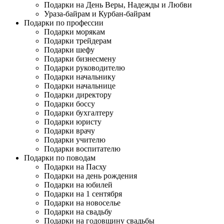
Подарки на День Веры, Надежды и Любви
Ураза-байрам и Курбан-байрам
Подарки по профессии
Подарки морякам
Подарки трейдерам
Подарки шефу
Подарки бизнесмену
Подарки руководителю
Подарки начальнику
Подарки начальнице
Подарки директору
Подарки боссу
Подарки бухгалтеру
Подарки юристу
Подарки врачу
Подарки учителю
Подарки воспитателю
Подарки по поводам
Подарки на Пасху
Подарки на день рождения
Подарки на юбилей
Подарки на 1 сентября
Подарки на новоселье
Подарки на свадьбу
Подарки на годовщину свадьбы