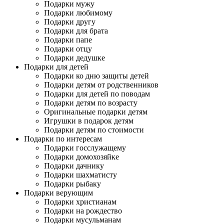
Подарки мужу
Подарки любимому
Подарки другу
Подарки для брата
Подарки папе
Подарки отцу
Подарки дедушке
Подарки для детей
Подарки ко дню защиты детей
Подарки детям от родственников
Подарки для детей по поводам
Подарки детям по возрасту
Оригинальные подарки детям
Игрушки в подарок детям
Подарки детям по стоимости
Подарки по интересам
Подарки госслужащему
Подарки домохозяйке
Подарки дачнику
Подарки шахматисту
Подарки рыбаку
Подарки верующим
Подарки христианам
Подарки на рождество
Подарки мусульманам