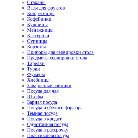
Стаканы
Вазы для фруктов
Конфетницы
Кофейники
Кувшины
Менажницы
Кассероли
Супницы
Корзины
Приборы для сервировки стола
Предметы сервировки стола
Тарелки
Турки
Фужеры
Хлебницы
Заварочные чайники
Посуда для чая
Штофы
Барная посуда
Посуда из белого фарфора
Темная посуда
Посуда в кредит
Однотонная посуда
Посуда в рассрочку
Пластиковая посуда