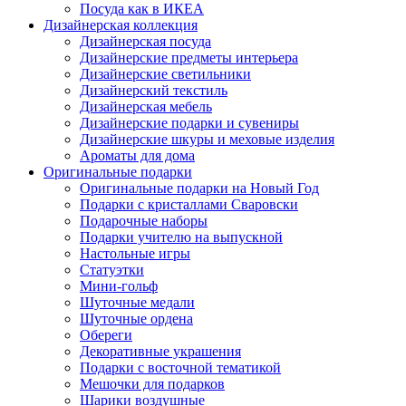
Посуда как в ИКЕА
Дизайнерская коллекция
Дизайнерская посуда
Дизайнерские предметы интерьера
Дизайнерские светильники
Дизайнерский текстиль
Дизайнерская мебель
Дизайнерские подарки и сувениры
Дизайнерские шкуры и меховые изделия
Ароматы для дома
Оригинальные подарки
Оригинальные подарки на Новый Год
Подарки с кристаллами Сваровски
Подарочные наборы
Подарки учителю на выпускной
Настольные игры
Статуэтки
Мини-гольф
Шуточные медали
Шуточные ордена
Обереги
Декоративные украшения
Подарки с восточной тематикой
Мешочки для подарков
Шарики воздушные