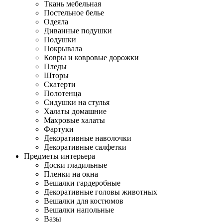
Ткань мебельная
Постельное белье
Одеяла
Диванные подушки
Подушки
Покрывала
Ковры и ковровые дорожки
Пледы
Шторы
Скатерти
Полотенца
Сидушки на стулья
Халаты домашние
Махровые халаты
Фартуки
Декоративные наволочки
Декоративные салфетки
Предметы интерьера
Доски гладильные
Пленки на окна
Вешалки гардеробные
Декоративные головы животных
Вешалки для костюмов
Вешалки напольные
Вазы