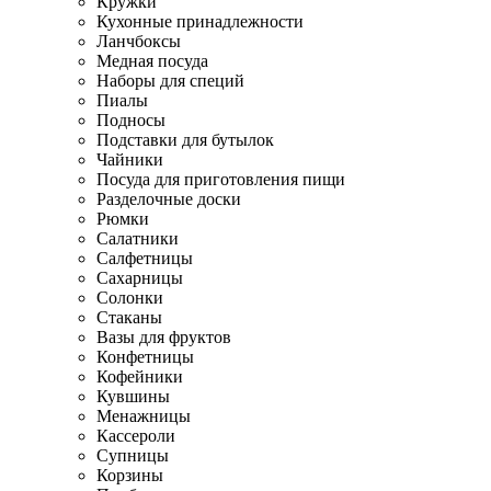
Кружки
Кухонные принадлежности
Ланчбоксы
Медная посуда
Наборы для специй
Пиалы
Подносы
Подставки для бутылок
Чайники
Посуда для приготовления пищи
Разделочные доски
Рюмки
Салатники
Салфетницы
Сахарницы
Солонки
Стаканы
Вазы для фруктов
Конфетницы
Кофейники
Кувшины
Менажницы
Кассероли
Супницы
Корзины