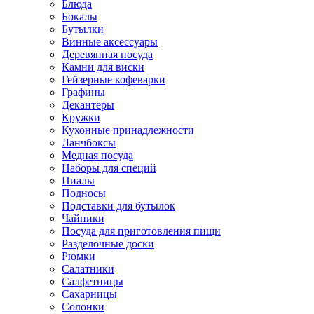
Блюда
Бокалы
Бутылки
Винные аксессуары
Деревянная посуда
Камни для виски
Гейзерные кофеварки
Графины
Декантеры
Кружки
Кухонные принадлежности
Ланчбоксы
Медная посуда
Наборы для специй
Пиалы
Подносы
Подставки для бутылок
Чайники
Посуда для приготовления пищи
Разделочные доски
Рюмки
Салатники
Салфетницы
Сахарницы
Солонки