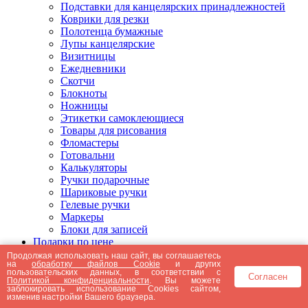
Подставки для канцелярских принадлежностей
Коврики для резки
Полотенца бумажные
Лупы канцелярские
Визитницы
Ежедневники
Скотчи
Блокноты
Ножницы
Этикетки самоклеющиеся
Товары для рисования
Фломастеры
Готовальни
Калькуляторы
Ручки подарочные
Шариковые ручки
Гелевые ручки
Маркеры
Блоки для записей
Подарки по цене
Подарки от 5000 рублей
Продолжая использовать наш сайт, вы соглашаетесь
на
обработку файлов Cookie
и других
Подарки до 5000 рублей
пользовательских данных, в соответствии с
Согласен
Подарки до 3000 рублей
Политикой конфиденциальности
. Вы можете
заблокировать использование Cookies сайтом,
Подарки до 2000 рублей
изменив настройки Вашего браузера.
Подарки до 1000 рублей