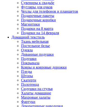
Сувениры к свадьбе
Футляры для очков
Чехлы для телефонов и планшетов
Подарочные пакеты
Подарочные коробки
Магнитики
Подарки на 8 марта
Подарки на 14 февраля
Домашний текстиль
Ткань мебельная
Постельное белье
Одеяла
Диванные подушки
Подушки
Покрывала
Ковры и ковровые дорожки
Пледы
Шторы
Скатерти
Полотенца
Сидушки на стулья
Халаты домашние
Махровые халаты
Фартуки
Декоративные наволочки