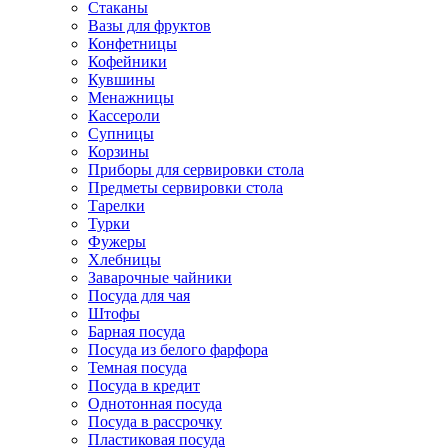
Стаканы
Вазы для фруктов
Конфетницы
Кофейники
Кувшины
Менажницы
Кассероли
Супницы
Корзины
Приборы для сервировки стола
Предметы сервировки стола
Тарелки
Турки
Фужеры
Хлебницы
Заварочные чайники
Посуда для чая
Штофы
Барная посуда
Посуда из белого фарфора
Темная посуда
Посуда в кредит
Однотонная посуда
Посуда в рассрочку
Пластиковая посуда