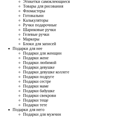
Этикетки самоклеющиеся
Товары для рисования
Фломастеры
Готовальни
Калькуляторы
Ручки подарочные
Шариковые ручки
Гелевые ручки
Маркеры
Блоки для записей
Подарки для нее
Подарки для женщин
Подарки жене
Подарки любимой
Подарки девушке
Подарки девушке коллеге
Подарки подруге
Подарки сестре
Подарки маме
Подарки бабушке
Подарки свекрови
Подарки теще
Подарки тете
Подарки для него
Подарки для мужчин