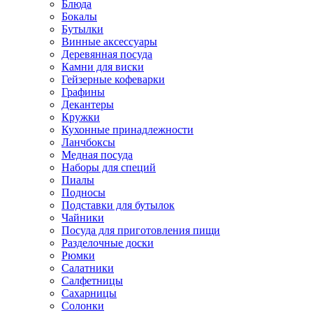
Блюда
Бокалы
Бутылки
Винные аксессуары
Деревянная посуда
Камни для виски
Гейзерные кофеварки
Графины
Декантеры
Кружки
Кухонные принадлежности
Ланчбоксы
Медная посуда
Наборы для специй
Пиалы
Подносы
Подставки для бутылок
Чайники
Посуда для приготовления пищи
Разделочные доски
Рюмки
Салатники
Салфетницы
Сахарницы
Солонки