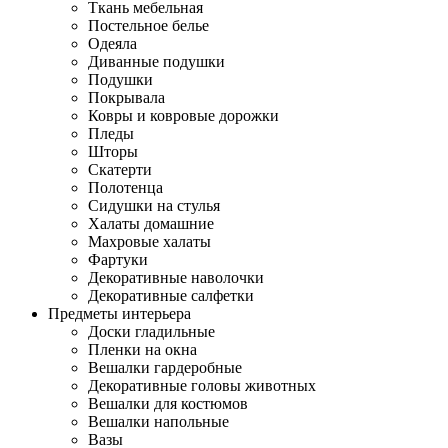
Ткань мебельная
Постельное белье
Одеяла
Диванные подушки
Подушки
Покрывала
Ковры и ковровые дорожки
Пледы
Шторы
Скатерти
Полотенца
Сидушки на стулья
Халаты домашние
Махровые халаты
Фартуки
Декоративные наволочки
Декоративные салфетки
Предметы интерьера
Доски гладильные
Пленки на окна
Вешалки гардеробные
Декоративные головы животных
Вешалки для костюмов
Вешалки напольные
Вазы