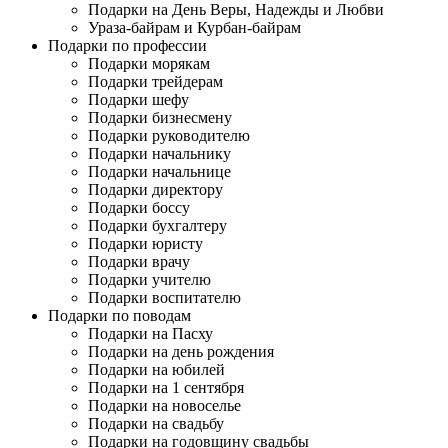
Подарки на День Веры, Надежды и Любви
Ураза-байрам и Курбан-байрам
Подарки по профессии
Подарки морякам
Подарки трейдерам
Подарки шефу
Подарки бизнесмену
Подарки руководителю
Подарки начальнику
Подарки начальнице
Подарки директору
Подарки боссу
Подарки бухгалтеру
Подарки юристу
Подарки врачу
Подарки учителю
Подарки воспитателю
Подарки по поводам
Подарки на Пасху
Подарки на день рождения
Подарки на юбилей
Подарки на 1 сентября
Подарки на новоселье
Подарки на свадьбу
Подарки на годовщину свадьбы