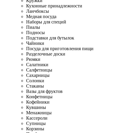
Кружки
Кухонные принадлежности
Ланчбоксы
Медная посуда
Наборы для специй
Пиалы
Подносы
Подставки для бутылок
Чайники
Посуда для приготовления пищи
Разделочные доски
Рюмки
Салатники
Салфетницы
Сахарницы
Солонки
Стаканы
Вазы для фруктов
Конфетницы
Кофейники
Кувшины
Менажницы
Кассероли
Супницы
Корзины