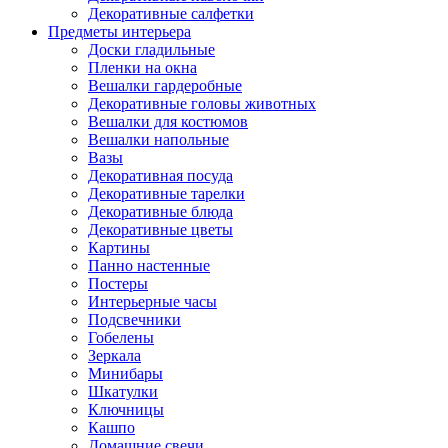
Декоративные салфетки
Предметы интерьера
Доски гладильные
Пленки на окна
Вешалки гардеробные
Декоративные головы животных
Вешалки для костюмов
Вешалки напольные
Вазы
Декоративная посуда
Декоративные тарелки
Декоративные блюда
Декоративные цветы
Картины
Панно настенные
Постеры
Интерьерные часы
Подсвечники
Гобелены
Зеркала
Минибары
Шкатулки
Ключницы
Кашпо
Домашние свечи