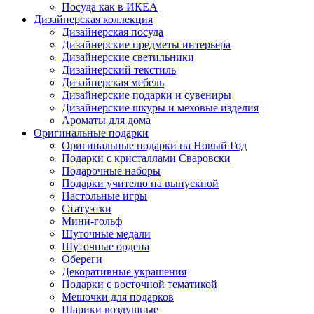
Посуда как в ИКЕА
Дизайнерская коллекция
Дизайнерская посуда
Дизайнерские предметы интерьера
Дизайнерские светильники
Дизайнерский текстиль
Дизайнерская мебель
Дизайнерские подарки и сувениры
Дизайнерские шкуры и меховые изделия
Ароматы для дома
Оригинальные подарки
Оригинальные подарки на Новый Год
Подарки с кристаллами Сваровски
Подарочные наборы
Подарки учителю на выпускной
Настольные игры
Статуэтки
Мини-гольф
Шуточные медали
Шуточные ордена
Обереги
Декоративные украшения
Подарки с восточной тематикой
Мешочки для подарков
Шарики воздушные