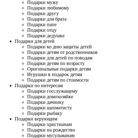
Подарки мужу
Подарки любимому
Подарки другу
Подарки для брата
Подарки папе
Подарки отцу
Подарки дедушке
Подарки для детей
Подарки ко дню защиты детей
Подарки детям от родственников
Подарки для детей по поводам
Подарки детям по возрасту
Оригинальные подарки детям
Игрушки в подарок детям
Подарки детям по стоимости
Подарки по интересам
Подарки госслужащему
Подарки домохозяйке
Подарки дачнику
Подарки шахматисту
Подарки рыбаку
Подарки верующим
Подарки христианам
Подарки на рождество
Подарки мусульманам