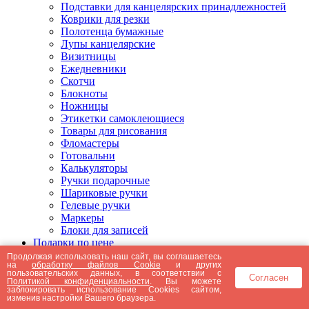
Подставки для канцелярских принадлежностей
Коврики для резки
Полотенца бумажные
Лупы канцелярские
Визитницы
Ежедневники
Скотчи
Блокноты
Ножницы
Этикетки самоклеющиеся
Товары для рисования
Фломастеры
Готовальни
Калькуляторы
Ручки подарочные
Шариковые ручки
Гелевые ручки
Маркеры
Блоки для записей
Подарки по цене
Подарки от 5000 рублей
Продолжая использовать наш сайт, вы соглашаетесь
на
обработку файлов Cookie
и других
Подарки до 5000 рублей
пользовательских данных, в соответствии с
Согласен
Подарки до 3000 рублей
Политикой конфиденциальности
. Вы можете
заблокировать использование Cookies сайтом,
Подарки до 2000 рублей
изменив настройки Вашего браузера.
Подарки до 1000 рублей