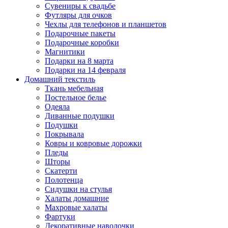
Сувениры к свадьбе
Футляры для очков
Чехлы для телефонов и планшетов
Подарочные пакеты
Подарочные коробки
Магнитики
Подарки на 8 марта
Подарки на 14 февраля
Домашний текстиль
Ткань мебельная
Постельное белье
Одеяла
Диванные подушки
Подушки
Покрывала
Ковры и ковровые дорожки
Пледы
Шторы
Скатерти
Полотенца
Сидушки на стулья
Халаты домашние
Махровые халаты
Фартуки
Декоративные наволочки