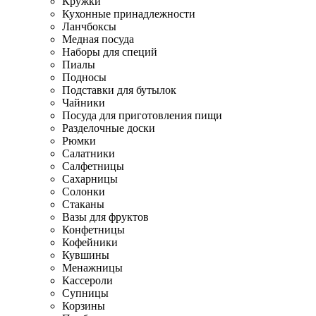
Кружки
Кухонные принадлежности
Ланчбоксы
Медная посуда
Наборы для специй
Пиалы
Подносы
Подставки для бутылок
Чайники
Посуда для приготовления пищи
Разделочные доски
Рюмки
Салатники
Салфетницы
Сахарницы
Солонки
Стаканы
Вазы для фруктов
Конфетницы
Кофейники
Кувшины
Менажницы
Кассероли
Супницы
Корзины