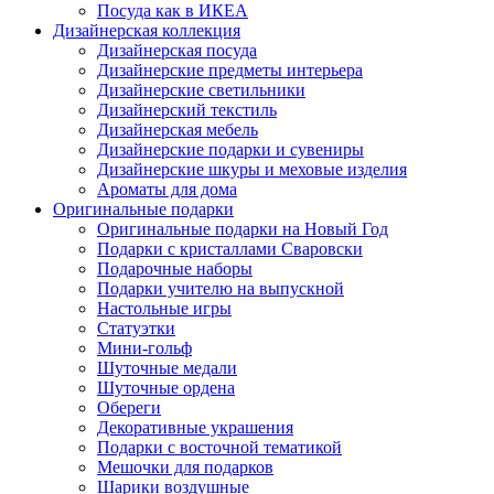
Посуда как в ИКЕА
Дизайнерская коллекция
Дизайнерская посуда
Дизайнерские предметы интерьера
Дизайнерские светильники
Дизайнерский текстиль
Дизайнерская мебель
Дизайнерские подарки и сувениры
Дизайнерские шкуры и меховые изделия
Ароматы для дома
Оригинальные подарки
Оригинальные подарки на Новый Год
Подарки с кристаллами Сваровски
Подарочные наборы
Подарки учителю на выпускной
Настольные игры
Статуэтки
Мини-гольф
Шуточные медали
Шуточные ордена
Обереги
Декоративные украшения
Подарки с восточной тематикой
Мешочки для подарков
Шарики воздушные