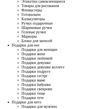
Этикетки самоклеющиеся
Товары для рисования
Фломастеры
Готовальни
Калькуляторы
Ручки подарочные
Шариковые ручки
Гелевые ручки
Маркеры
Блоки для записей
Подарки для нее
Подарки для женщин
Подарки жене
Подарки любимой
Подарки девушке
Подарки девушке коллеге
Подарки подруге
Подарки сестре
Подарки маме
Подарки бабушке
Подарки свекрови
Подарки теще
Подарки тете
Подарки для него
Подарки для мужчин