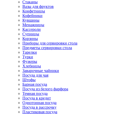
Стаканы
Вазы для фруктов
Конфетницы
Кофейники
Кувшины
Менажницы
Кассероли
Супницы
Корзины
Приборы для сервировки стола
Предметы сервировки стола
Тарелки
Турки
Фужеры
Хлебницы
Заварочные чайники
Посуда для чая
Штофы
Барная посуда
Посуда из белого фарфора
Темная посуда
Посуда в кредит
Однотонная посуда
Посуда в рассрочку
Пластиковая посуда