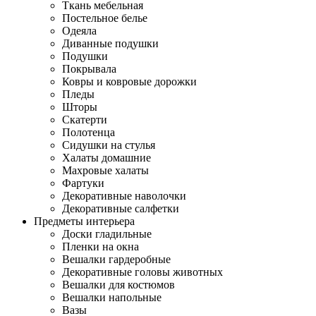
Ткань мебельная
Постельное белье
Одеяла
Диванные подушки
Подушки
Покрывала
Ковры и ковровые дорожки
Пледы
Шторы
Скатерти
Полотенца
Сидушки на стулья
Халаты домашние
Махровые халаты
Фартуки
Декоративные наволочки
Декоративные салфетки
Предметы интерьера
Доски гладильные
Пленки на окна
Вешалки гардеробные
Декоративные головы животных
Вешалки для костюмов
Вешалки напольные
Вазы