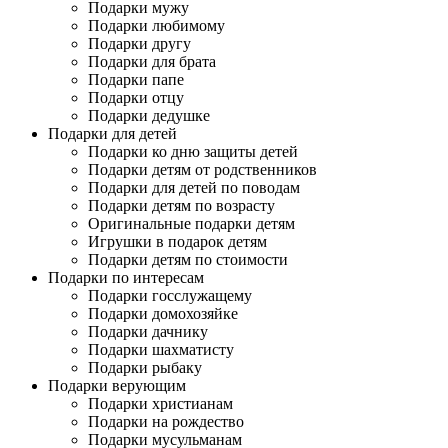
Подарки мужу
Подарки любимому
Подарки другу
Подарки для брата
Подарки папе
Подарки отцу
Подарки дедушке
Подарки для детей
Подарки ко дню защиты детей
Подарки детям от родственников
Подарки для детей по поводам
Подарки детям по возрасту
Оригинальные подарки детям
Игрушки в подарок детям
Подарки детям по стоимости
Подарки по интересам
Подарки госслужащему
Подарки домохозяйке
Подарки дачнику
Подарки шахматисту
Подарки рыбаку
Подарки верующим
Подарки христианам
Подарки на рождество
Подарки мусульманам