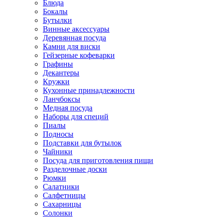
Блюда
Бокалы
Бутылки
Винные аксессуары
Деревянная посуда
Камни для виски
Гейзерные кофеварки
Графины
Декантеры
Кружки
Кухонные принадлежности
Ланчбоксы
Медная посуда
Наборы для специй
Пиалы
Подносы
Подставки для бутылок
Чайники
Посуда для приготовления пищи
Разделочные доски
Рюмки
Салатники
Салфетницы
Сахарницы
Солонки