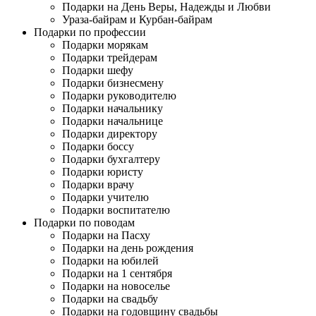
Подарки на День Веры, Надежды и Любви
Ураза-байрам и Курбан-байрам
Подарки по профессии
Подарки морякам
Подарки трейдерам
Подарки шефу
Подарки бизнесмену
Подарки руководителю
Подарки начальнику
Подарки начальнице
Подарки директору
Подарки боссу
Подарки бухгалтеру
Подарки юристу
Подарки врачу
Подарки учителю
Подарки воспитателю
Подарки по поводам
Подарки на Пасху
Подарки на день рождения
Подарки на юбилей
Подарки на 1 сентября
Подарки на новоселье
Подарки на свадьбу
Подарки на годовщину свадьбы