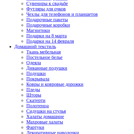
Сувениры к свадьбе
Футляры для очков
Чехлы для телефонов и планшетов
Подарочные пакеты
Подарочные коробки
Магнитики
Подарки на 8 марта
Подарки на 14 февраля
Домашний текстиль
Ткань мебельная
Постельное белье
Одеяла
Диванные подушки
Подушки
Покрывала
Ковры и ковровые дорожки
Пледы
Шторы
Скатерти
Полотенца
Сидушки на стулья
Халаты домашние
Махровые халаты
Фартуки
Декоративные наволочки