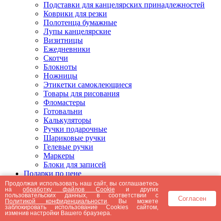
Подставки для канцелярских принадлежностей
Коврики для резки
Полотенца бумажные
Лупы канцелярские
Визитницы
Ежедневники
Скотчи
Блокноты
Ножницы
Этикетки самоклеющиеся
Товары для рисования
Фломастеры
Готовальни
Калькуляторы
Ручки подарочные
Шариковые ручки
Гелевые ручки
Маркеры
Блоки для записей
Подарки по цене
Подарки от 5000 рублей
Продолжая использовать наш сайт, вы соглашаетесь
на
обработку файлов Cookie
и других
Подарки до 5000 рублей
пользовательских данных, в соответствии с
Согласен
Подарки до 3000 рублей
Политикой конфиденциальности
. Вы можете
заблокировать использование Cookies сайтом,
Подарки до 2000 рублей
изменив настройки Вашего браузера.
Подарки до 1000 рублей