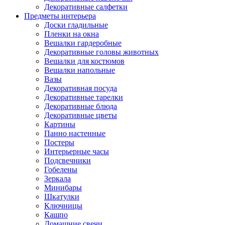
Декоративные салфетки
Предметы интерьера
Доски гладильные
Пленки на окна
Вешалки гардеробные
Декоративные головы животных
Вешалки для костюмов
Вешалки напольные
Вазы
Декоративная посуда
Декоративные тарелки
Декоративные блюда
Декоративные цветы
Картины
Панно настенные
Постеры
Интерьерные часы
Подсвечники
Гобелены
Зеркала
Минибары
Шкатулки
Ключницы
Кашпо
Домашние свечи