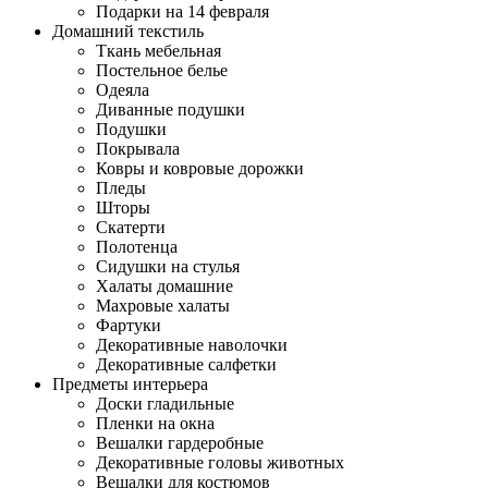
Подарки на 14 февраля
Домашний текстиль
Ткань мебельная
Постельное белье
Одеяла
Диванные подушки
Подушки
Покрывала
Ковры и ковровые дорожки
Пледы
Шторы
Скатерти
Полотенца
Сидушки на стулья
Халаты домашние
Махровые халаты
Фартуки
Декоративные наволочки
Декоративные салфетки
Предметы интерьера
Доски гладильные
Пленки на окна
Вешалки гардеробные
Декоративные головы животных
Вешалки для костюмов