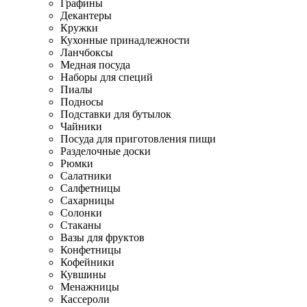
Графины
Декантеры
Кружки
Кухонные принадлежности
Ланчбоксы
Медная посуда
Наборы для специй
Пиалы
Подносы
Подставки для бутылок
Чайники
Посуда для приготовления пищи
Разделочные доски
Рюмки
Салатники
Салфетницы
Сахарницы
Солонки
Стаканы
Вазы для фруктов
Конфетницы
Кофейники
Кувшины
Менажницы
Кассероли