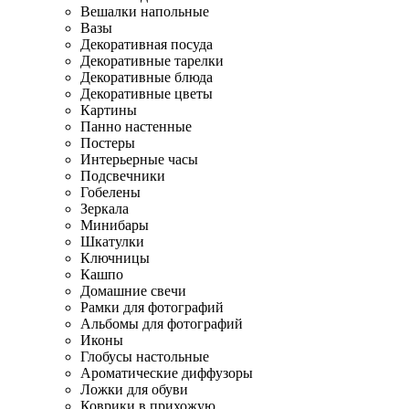
Вешалки напольные
Вазы
Декоративная посуда
Декоративные тарелки
Декоративные блюда
Декоративные цветы
Картины
Панно настенные
Постеры
Интерьерные часы
Подсвечники
Гобелены
Зеркала
Минибары
Шкатулки
Ключницы
Кашпо
Домашние свечи
Рамки для фотографий
Альбомы для фотографий
Иконы
Глобусы настольные
Ароматические диффузоры
Ложки для обуви
Коврики в прихожую