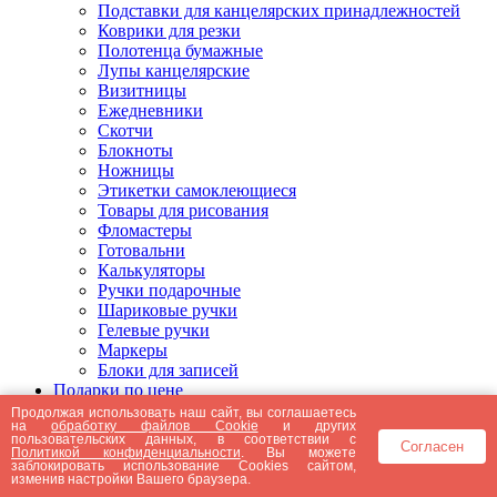
Подставки для канцелярских принадлежностей
Коврики для резки
Полотенца бумажные
Лупы канцелярские
Визитницы
Ежедневники
Скотчи
Блокноты
Ножницы
Этикетки самоклеющиеся
Товары для рисования
Фломастеры
Готовальни
Калькуляторы
Ручки подарочные
Шариковые ручки
Гелевые ручки
Маркеры
Блоки для записей
Подарки по цене
Подарки от 5000 рублей
Продолжая использовать наш сайт, вы соглашаетесь
на
обработку файлов Cookie
и других
Подарки до 5000 рублей
пользовательских данных, в соответствии с
Согласен
Подарки до 3000 рублей
Политикой конфиденциальности
. Вы можете
заблокировать использование Cookies сайтом,
Подарки до 2000 рублей
изменив настройки Вашего браузера.
Подарки до 1000 рублей