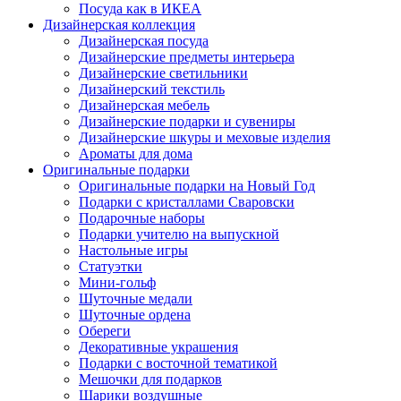
Посуда как в ИКЕА
Дизайнерская коллекция
Дизайнерская посуда
Дизайнерские предметы интерьера
Дизайнерские светильники
Дизайнерский текстиль
Дизайнерская мебель
Дизайнерские подарки и сувениры
Дизайнерские шкуры и меховые изделия
Ароматы для дома
Оригинальные подарки
Оригинальные подарки на Новый Год
Подарки с кристаллами Сваровски
Подарочные наборы
Подарки учителю на выпускной
Настольные игры
Статуэтки
Мини-гольф
Шуточные медали
Шуточные ордена
Обереги
Декоративные украшения
Подарки с восточной тематикой
Мешочки для подарков
Шарики воздушные