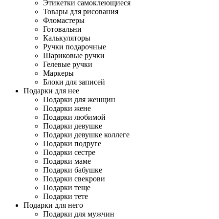
Этикетки самоклеющиеся
Товары для рисования
Фломастеры
Готовальни
Калькуляторы
Ручки подарочные
Шариковые ручки
Гелевые ручки
Маркеры
Блоки для записей
Подарки для нее
Подарки для женщин
Подарки жене
Подарки любимой
Подарки девушке
Подарки девушке коллеге
Подарки подруге
Подарки сестре
Подарки маме
Подарки бабушке
Подарки свекрови
Подарки теще
Подарки тете
Подарки для него
Подарки для мужчин