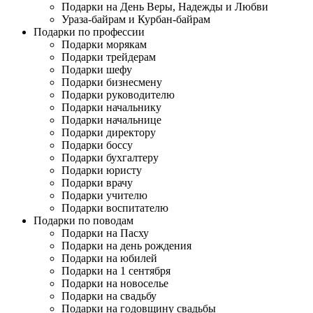
Подарки на День Веры, Надежды и Любви
Ураза-байрам и Курбан-байрам
Подарки по профессии
Подарки морякам
Подарки трейдерам
Подарки шефу
Подарки бизнесмену
Подарки руководителю
Подарки начальнику
Подарки начальнице
Подарки директору
Подарки боссу
Подарки бухгалтеру
Подарки юристу
Подарки врачу
Подарки учителю
Подарки воспитателю
Подарки по поводам
Подарки на Пасху
Подарки на день рождения
Подарки на юбилей
Подарки на 1 сентября
Подарки на новоселье
Подарки на свадьбу
Подарки на годовщину свадьбы