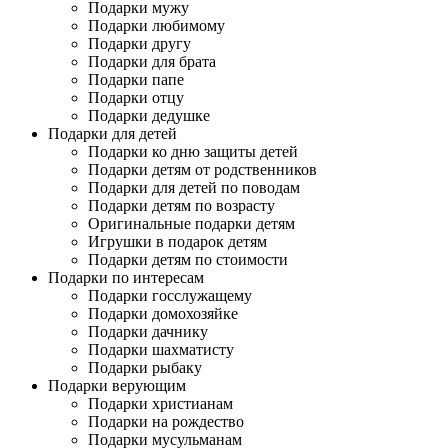
Подарки мужу
Подарки любимому
Подарки другу
Подарки для брата
Подарки папе
Подарки отцу
Подарки дедушке
Подарки для детей
Подарки ко дню защиты детей
Подарки детям от родственников
Подарки для детей по поводам
Подарки детям по возрасту
Оригинальные подарки детям
Игрушки в подарок детям
Подарки детям по стоимости
Подарки по интересам
Подарки госслужащему
Подарки домохозяйке
Подарки дачнику
Подарки шахматисту
Подарки рыбаку
Подарки верующим
Подарки христианам
Подарки на рождество
Подарки мусульманам