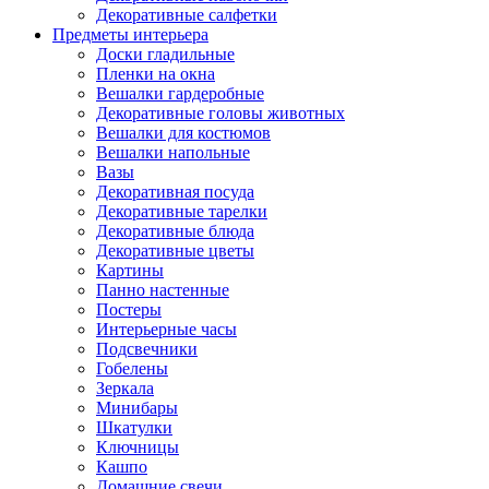
Декоративные салфетки
Предметы интерьера
Доски гладильные
Пленки на окна
Вешалки гардеробные
Декоративные головы животных
Вешалки для костюмов
Вешалки напольные
Вазы
Декоративная посуда
Декоративные тарелки
Декоративные блюда
Декоративные цветы
Картины
Панно настенные
Постеры
Интерьерные часы
Подсвечники
Гобелены
Зеркала
Минибары
Шкатулки
Ключницы
Кашпо
Домашние свечи