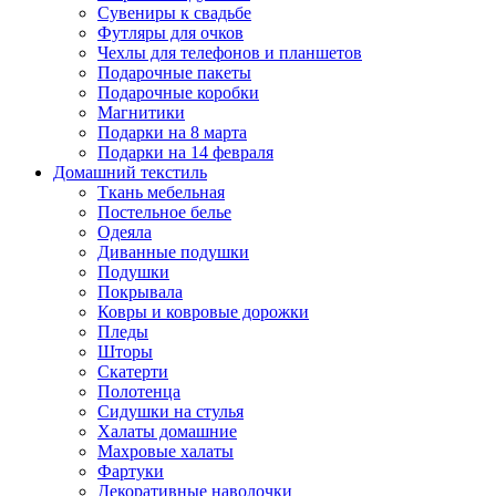
Сувениры к свадьбе
Футляры для очков
Чехлы для телефонов и планшетов
Подарочные пакеты
Подарочные коробки
Магнитики
Подарки на 8 марта
Подарки на 14 февраля
Домашний текстиль
Ткань мебельная
Постельное белье
Одеяла
Диванные подушки
Подушки
Покрывала
Ковры и ковровые дорожки
Пледы
Шторы
Скатерти
Полотенца
Сидушки на стулья
Халаты домашние
Махровые халаты
Фартуки
Декоративные наволочки