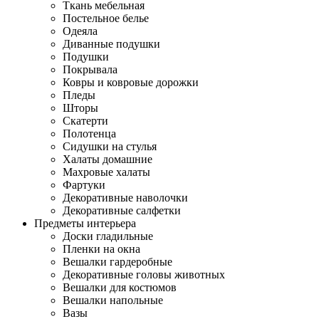
Ткань мебельная
Постельное белье
Одеяла
Диванные подушки
Подушки
Покрывала
Ковры и ковровые дорожки
Пледы
Шторы
Скатерти
Полотенца
Сидушки на стулья
Халаты домашние
Махровые халаты
Фартуки
Декоративные наволочки
Декоративные салфетки
Предметы интерьера
Доски гладильные
Пленки на окна
Вешалки гардеробные
Декоративные головы животных
Вешалки для костюмов
Вешалки напольные
Вазы