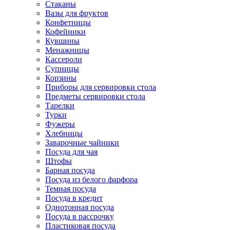
Стаканы
Вазы для фруктов
Конфетницы
Кофейники
Кувшины
Менажницы
Кассероли
Супницы
Корзины
Приборы для сервировки стола
Предметы сервировки стола
Тарелки
Турки
Фужеры
Хлебницы
Заварочные чайники
Посуда для чая
Штофы
Барная посуда
Посуда из белого фарфора
Темная посуда
Посуда в кредит
Однотонная посуда
Посуда в рассрочку
Пластиковая посуда