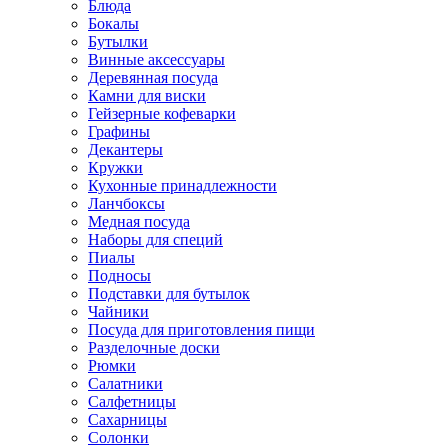
Блюда
Бокалы
Бутылки
Винные аксессуары
Деревянная посуда
Камни для виски
Гейзерные кофеварки
Графины
Декантеры
Кружки
Кухонные принадлежности
Ланчбоксы
Медная посуда
Наборы для специй
Пиалы
Подносы
Подставки для бутылок
Чайники
Посуда для приготовления пищи
Разделочные доски
Рюмки
Салатники
Салфетницы
Сахарницы
Солонки