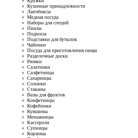
Кружки
Кухонные принадлежности
Ланчбоксы
Медная посуда
Наборы для специй
Пиалы
Подносы
Подставки для бутылок
Чайники
Посуда для приготовления пищи
Разделочные доски
Рюмки
Салатники
Салфетницы
Сахарницы
Солонки
Стаканы
Вазы для фруктов
Конфетницы
Кофейники
Кувшины
Менажницы
Кассероли
Супницы
Корзины