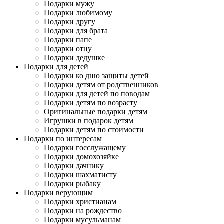
Подарки мужу
Подарки любимому
Подарки другу
Подарки для брата
Подарки папе
Подарки отцу
Подарки дедушке
Подарки для детей
Подарки ко дню защиты детей
Подарки детям от родственников
Подарки для детей по поводам
Подарки детям по возрасту
Оригинальные подарки детям
Игрушки в подарок детям
Подарки детям по стоимости
Подарки по интересам
Подарки госслужащему
Подарки домохозяйке
Подарки дачнику
Подарки шахматисту
Подарки рыбаку
Подарки верующим
Подарки христианам
Подарки на рождество
Подарки мусульманам