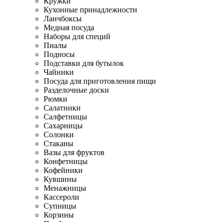
Кружки
Кухонные принадлежности
Ланчбоксы
Медная посуда
Наборы для специй
Пиалы
Подносы
Подставки для бутылок
Чайники
Посуда для приготовления пищи
Разделочные доски
Рюмки
Салатники
Салфетницы
Сахарницы
Солонки
Стаканы
Вазы для фруктов
Конфетницы
Кофейники
Кувшины
Менажницы
Кассероли
Супницы
Корзины