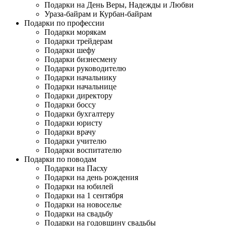
Подарки на День Веры, Надежды и Любви
Ураза-байрам и Курбан-байрам
Подарки по профессии
Подарки морякам
Подарки трейдерам
Подарки шефу
Подарки бизнесмену
Подарки руководителю
Подарки начальнику
Подарки начальнице
Подарки директору
Подарки боссу
Подарки бухгалтеру
Подарки юристу
Подарки врачу
Подарки учителю
Подарки воспитателю
Подарки по поводам
Подарки на Пасху
Подарки на день рождения
Подарки на юбилей
Подарки на 1 сентября
Подарки на новоселье
Подарки на свадьбу
Подарки на годовщину свадьбы