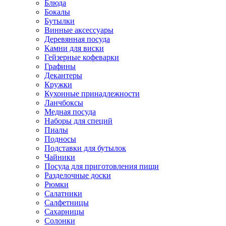
Блюда
Бокалы
Бутылки
Винные аксессуары
Деревянная посуда
Камни для виски
Гейзерные кофеварки
Графины
Декантеры
Кружки
Кухонные принадлежности
Ланчбоксы
Медная посуда
Наборы для специй
Пиалы
Подносы
Подставки для бутылок
Чайники
Посуда для приготовления пищи
Разделочные доски
Рюмки
Салатники
Салфетницы
Сахарницы
Солонки