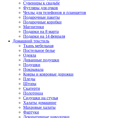
Сувениры к свадьбе
Футляры для очков
Чехлы для телефонов и планшетов
Подарочные пакеты
Подарочные коробки
Магнитики
Подарки на 8 марта
Подарки на 14 февраля
Домашний текстиль
Ткань мебельная
Постельное белье
Одеяла
Диванные подушки
Подушки
Покрывала
Ковры и ковровые дорожки
Пледы
Шторы
Скатерти
Полотенца
Сидушки на стулья
Халаты домашние
Махровые халаты
Фартуки
Декоративные наволочки