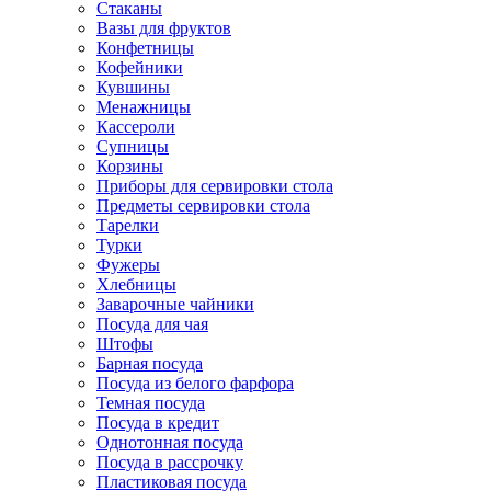
Стаканы
Вазы для фруктов
Конфетницы
Кофейники
Кувшины
Менажницы
Кассероли
Супницы
Корзины
Приборы для сервировки стола
Предметы сервировки стола
Тарелки
Турки
Фужеры
Хлебницы
Заварочные чайники
Посуда для чая
Штофы
Барная посуда
Посуда из белого фарфора
Темная посуда
Посуда в кредит
Однотонная посуда
Посуда в рассрочку
Пластиковая посуда