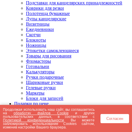
Подставки для канцелярских принадлежностей
Коврики для резки
Полотенца бумажные
Лупы канцелярские
Визитницы
Ежедневники
Скотчи
Блокноты
Ножницы
Этикетки самоклеющиеся
Товары для рисования
Фломастеры
Готовальни
Калькуляторы
Ручки подарочные
Шариковые ручки
Гелевые ручки
Маркеры
Блоки для записей
Подарки по цене
Подарки от 5000 рублей
Продолжая использовать наш сайт, вы соглашаетесь
на
обработку файлов Cookie
и других
Подарки до 5000 рублей
пользовательских данных, в соответствии с
Согласен
Подарки до 3000 рублей
Политикой конфиденциальности
. Вы можете
заблокировать использование Cookies сайтом,
Подарки до 2000 рублей
изменив настройки Вашего браузера.
Подарки до 1000 рублей