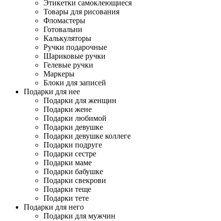
Этикетки самоклеющиеся
Товары для рисования
Фломастеры
Готовальни
Калькуляторы
Ручки подарочные
Шариковые ручки
Гелевые ручки
Маркеры
Блоки для записей
Подарки для нее
Подарки для женщин
Подарки жене
Подарки любимой
Подарки девушке
Подарки девушке коллеге
Подарки подруге
Подарки сестре
Подарки маме
Подарки бабушке
Подарки свекрови
Подарки теще
Подарки тете
Подарки для него
Подарки для мужчин