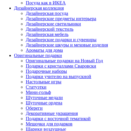
Посуда как в ИКЕА
Дизайнерская коллекция
Дизайнерская посуда
Дизайнерские предметы интерьера
Дизайнерские светильники
Дизайнерский текстиль
Дизайнерская мебель
Дизайнерские подарки и сувениры
Дизайнерские шкуры и меховые изделия
Ароматы для дома
Оригинальные подарки
Оригинальные подарки на Новый Год
Подарки с кристаллами Сваровски
Подарочные наборы
Подарки учителю на выпускной
Настольные игры
Статуэтки
Мини-гольф
Шуточные медали
Шуточные ордена
Обереги
Декоративные украшения
Подарки с восточной тематикой
Мешочки для подарков
Шарики воздушные