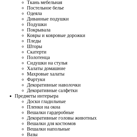
Ткань мебельная
Постельное белье
Одеяла
Диванные подушки
Подушки
Покрывала
Ковры и ковровые дорожки
Пледы
Шторы
Скатерти
Полотенца
Сидушки на стулья
Халаты домашние
Махровые халаты
Фартуки
Декоративные наволочки
Декоративные салфетки
Предметы интерьера
Доски гладильные
Пленки на окна
Вешалки гардеробные
Декоративные головы животных
Вешалки для костюмов
Вешалки напольные
Вазы