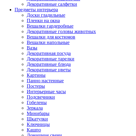
Декоративные салфетки
Предметы интерьера
Доски гладильные
Пленки на окна
Вешалки гардеробные
Декоративные головы животных
Вешалки для костюмов
Вешалки напольные
Вазы
Декоративная посуда
Декоративные тарелки
Декоративные блюда
Декоративные цветы
Картины
Панно настенные
Постеры
Интерьерные часы
Подсвечники
Гобелены
Зеркала
Минибары
Шкатулки
Ключницы
Кашпо
Домашние свечи