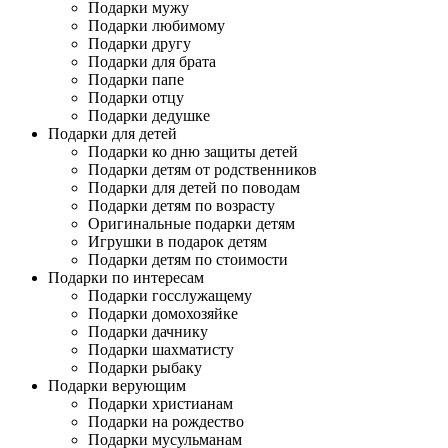
Подарки мужу
Подарки любимому
Подарки другу
Подарки для брата
Подарки папе
Подарки отцу
Подарки дедушке
Подарки для детей
Подарки ко дню защиты детей
Подарки детям от родственников
Подарки для детей по поводам
Подарки детям по возрасту
Оригинальные подарки детям
Игрушки в подарок детям
Подарки детям по стоимости
Подарки по интересам
Подарки госслужащему
Подарки домохозяйке
Подарки дачнику
Подарки шахматисту
Подарки рыбаку
Подарки верующим
Подарки христианам
Подарки на рождество
Подарки мусульманам