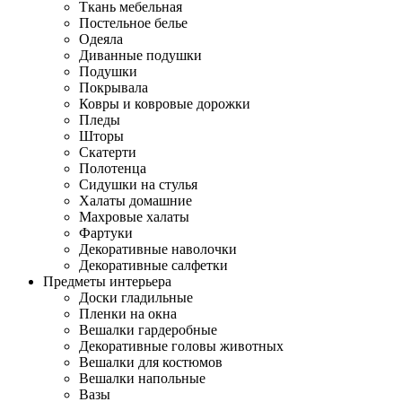
Ткань мебельная
Постельное белье
Одеяла
Диванные подушки
Подушки
Покрывала
Ковры и ковровые дорожки
Пледы
Шторы
Скатерти
Полотенца
Сидушки на стулья
Халаты домашние
Махровые халаты
Фартуки
Декоративные наволочки
Декоративные салфетки
Предметы интерьера
Доски гладильные
Пленки на окна
Вешалки гардеробные
Декоративные головы животных
Вешалки для костюмов
Вешалки напольные
Вазы