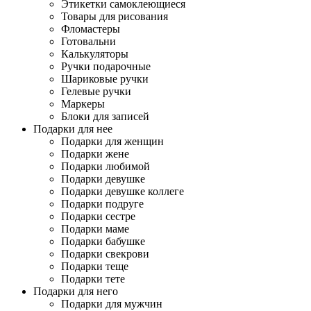
Этикетки самоклеющиеся
Товары для рисования
Фломастеры
Готовальни
Калькуляторы
Ручки подарочные
Шариковые ручки
Гелевые ручки
Маркеры
Блоки для записей
Подарки для нее
Подарки для женщин
Подарки жене
Подарки любимой
Подарки девушке
Подарки девушке коллеге
Подарки подруге
Подарки сестре
Подарки маме
Подарки бабушке
Подарки свекрови
Подарки теще
Подарки тете
Подарки для него
Подарки для мужчин