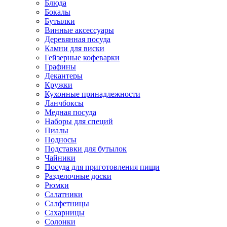
Блюда
Бокалы
Бутылки
Винные аксессуары
Деревянная посуда
Камни для виски
Гейзерные кофеварки
Графины
Декантеры
Кружки
Кухонные принадлежности
Ланчбоксы
Медная посуда
Наборы для специй
Пиалы
Подносы
Подставки для бутылок
Чайники
Посуда для приготовления пищи
Разделочные доски
Рюмки
Салатники
Салфетницы
Сахарницы
Солонки