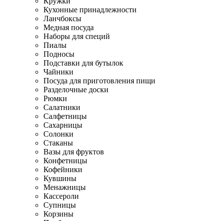
Кружки
Кухонные принадлежности
Ланчбоксы
Медная посуда
Наборы для специй
Пиалы
Подносы
Подставки для бутылок
Чайники
Посуда для приготовления пищи
Разделочные доски
Рюмки
Салатники
Салфетницы
Сахарницы
Солонки
Стаканы
Вазы для фруктов
Конфетницы
Кофейники
Кувшины
Менажницы
Кассероли
Супницы
Корзины