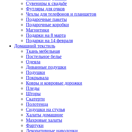
Сувениры к свадьбе
Футляры для очков
Чехлы для телефонов и планшетов
Подарочные пакеты
Подарочные коробки
Магнитики
Подарки на 8 марта
Подарки на 14 февраля
Домашний текстиль
Ткань мебельная
Постельное белье
Одеяла
Диванные подушки
Подушки
Покрывала
Ковры и ковровые дорожки
Пледы
Шторы
Скатерти
Полотенца
Сидушки на стулья
Халаты домашние
Махровые халаты
Фартуки
Декоративные наволочки