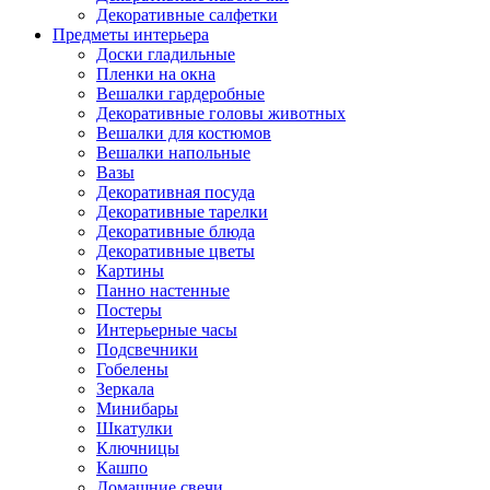
Декоративные салфетки
Предметы интерьера
Доски гладильные
Пленки на окна
Вешалки гардеробные
Декоративные головы животных
Вешалки для костюмов
Вешалки напольные
Вазы
Декоративная посуда
Декоративные тарелки
Декоративные блюда
Декоративные цветы
Картины
Панно настенные
Постеры
Интерьерные часы
Подсвечники
Гобелены
Зеркала
Минибары
Шкатулки
Ключницы
Кашпо
Домашние свечи