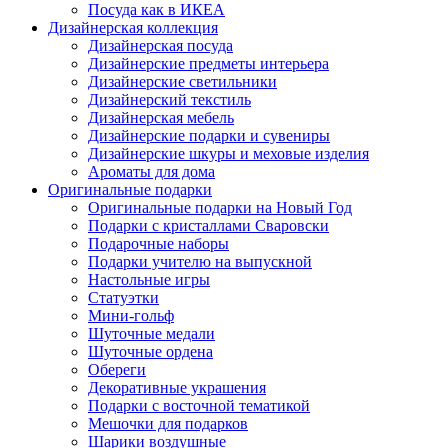
Посуда как в ИКЕА
Дизайнерская коллекция
Дизайнерская посуда
Дизайнерские предметы интерьера
Дизайнерские светильники
Дизайнерский текстиль
Дизайнерская мебель
Дизайнерские подарки и сувениры
Дизайнерские шкуры и меховые изделия
Ароматы для дома
Оригинальные подарки
Оригинальные подарки на Новый Год
Подарки с кристаллами Сваровски
Подарочные наборы
Подарки учителю на выпускной
Настольные игры
Статуэтки
Мини-гольф
Шуточные медали
Шуточные ордена
Обереги
Декоративные украшения
Подарки с восточной тематикой
Мешочки для подарков
Шарики воздушные