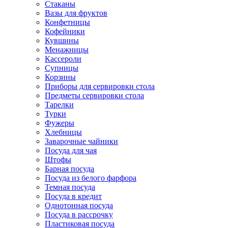
Стаканы
Вазы для фруктов
Конфетницы
Кофейники
Кувшины
Менажницы
Кассероли
Супницы
Корзины
Приборы для сервировки стола
Предметы сервировки стола
Тарелки
Турки
Фужеры
Хлебницы
Заварочные чайники
Посуда для чая
Штофы
Барная посуда
Посуда из белого фарфора
Темная посуда
Посуда в кредит
Однотонная посуда
Посуда в рассрочку
Пластиковая посуда