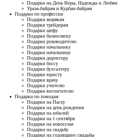
Подарки на День Веры, Надежды и Любви
Ураза-байрам и Курбан-байрам
Подарки по профессии
Подарки морякам
Подарки трейдерам
Подарки шефу
Подарки бизнесмену
Подарки руководителю
Подарки начальнику
Подарки начальнице
Подарки директору
Подарки боссу
Подарки бухгалтеру
Подарки юристу
Подарки врачу
Подарки учителю
Подарки воспитателю
Подарки по поводам
Подарки на Пасху
Подарки на день рождения
Подарки на юбилей
Подарки на 1 сентября
Подарки на новоселье
Подарки на свадьбу
Подарки на годовщину свадьбы