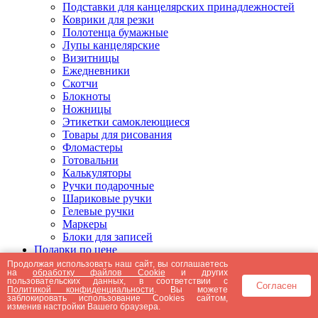
Подставки для канцелярских принадлежностей
Коврики для резки
Полотенца бумажные
Лупы канцелярские
Визитницы
Ежедневники
Скотчи
Блокноты
Ножницы
Этикетки самоклеющиеся
Товары для рисования
Фломастеры
Готовальни
Калькуляторы
Ручки подарочные
Шариковые ручки
Гелевые ручки
Маркеры
Блоки для записей
Подарки по цене
Подарки от 5000 рублей
Продолжая использовать наш сайт, вы соглашаетесь
на
обработку файлов Cookie
и других
Подарки до 5000 рублей
пользовательских данных, в соответствии с
Согласен
Подарки до 3000 рублей
Политикой конфиденциальности
. Вы можете
заблокировать использование Cookies сайтом,
Подарки до 2000 рублей
изменив настройки Вашего браузера.
Подарки до 1000 рублей