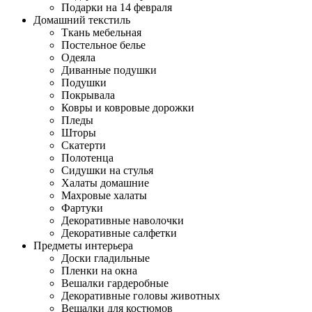
Подарки на 14 февраля
Домашний текстиль
Ткань мебельная
Постельное белье
Одеяла
Диванные подушки
Подушки
Покрывала
Ковры и ковровые дорожки
Пледы
Шторы
Скатерти
Полотенца
Сидушки на стулья
Халаты домашние
Махровые халаты
Фартуки
Декоративные наволочки
Декоративные салфетки
Предметы интерьера
Доски гладильные
Пленки на окна
Вешалки гардеробные
Декоративные головы животных
Вешалки для костюмов