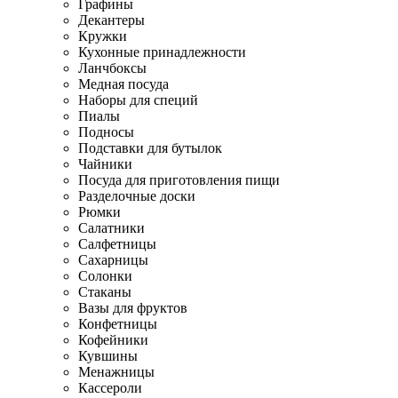
Графины
Декантеры
Кружки
Кухонные принадлежности
Ланчбоксы
Медная посуда
Наборы для специй
Пиалы
Подносы
Подставки для бутылок
Чайники
Посуда для приготовления пищи
Разделочные доски
Рюмки
Салатники
Салфетницы
Сахарницы
Солонки
Стаканы
Вазы для фруктов
Конфетницы
Кофейники
Кувшины
Менажницы
Кассероли