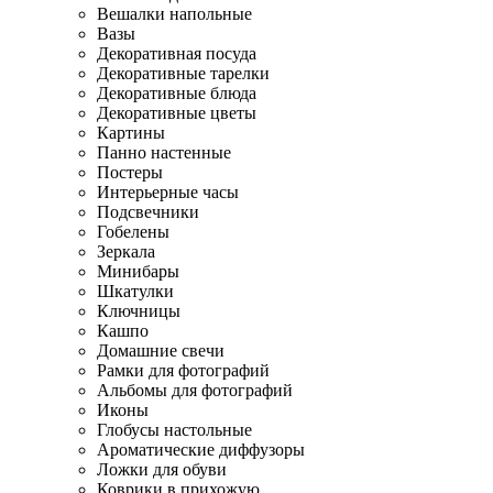
Вешалки напольные
Вазы
Декоративная посуда
Декоративные тарелки
Декоративные блюда
Декоративные цветы
Картины
Панно настенные
Постеры
Интерьерные часы
Подсвечники
Гобелены
Зеркала
Минибары
Шкатулки
Ключницы
Кашпо
Домашние свечи
Рамки для фотографий
Альбомы для фотографий
Иконы
Глобусы настольные
Ароматические диффузоры
Ложки для обуви
Коврики в прихожую