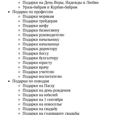
Подарки на День Веры, Надежды и Любви
Ураза-байрам и Курбан-байрам
Подарки по профессии
Подарки морякам
Подарки трейдерам
Подарки шефу
Подарки бизнесмену
Подарки руководителю
Подарки начальнику
Подарки начальнице
Подарки директору
Подарки боссу
Подарки бухгалтеру
Подарки юристу
Подарки врачу
Подарки учителю
Подарки воспитателю
Подарки по поводам
Подарки на Пасху
Подарки на день рождения
Подарки на юбилей
Подарки на 1 сентября
Подарки на новоселье
Подарки на свадьбу
Подарки на годовщину свадьбы