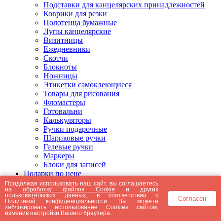
Подставки для канцелярских принадлежностей
Коврики для резки
Полотенца бумажные
Лупы канцелярские
Визитницы
Ежедневники
Скотчи
Блокноты
Ножницы
Этикетки самоклеющиеся
Товары для рисования
Фломастеры
Готовальни
Калькуляторы
Ручки подарочные
Шариковые ручки
Гелевые ручки
Маркеры
Блоки для записей
Подарки по цене
Подарки от 5000 рублей
Продолжая использовать наш сайт, вы соглашаетесь
на
обработку файлов Cookie
и других
Подарки до 5000 рублей
пользовательских данных, в соответствии с
Согласен
Подарки до 3000 рублей
Политикой конфиденциальности
. Вы можете
заблокировать использование Cookies сайтом,
Подарки до 2000 рублей
изменив настройки Вашего браузера.
Подарки до 1000 рублей