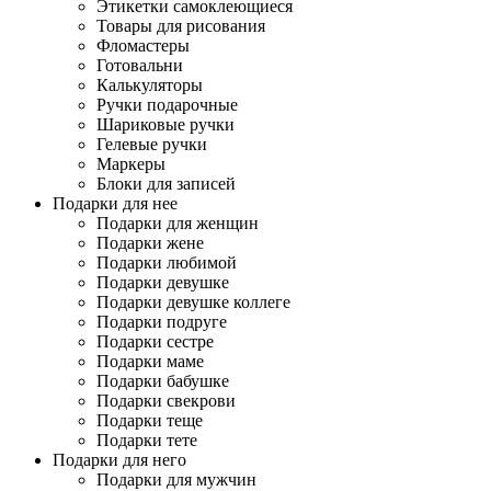
Этикетки самоклеющиеся
Товары для рисования
Фломастеры
Готовальни
Калькуляторы
Ручки подарочные
Шариковые ручки
Гелевые ручки
Маркеры
Блоки для записей
Подарки для нее
Подарки для женщин
Подарки жене
Подарки любимой
Подарки девушке
Подарки девушке коллеге
Подарки подруге
Подарки сестре
Подарки маме
Подарки бабушке
Подарки свекрови
Подарки теще
Подарки тете
Подарки для него
Подарки для мужчин