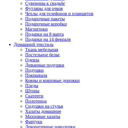
Сувениры к свадьбе
Футляры для очков
Чехлы для телефонов и планшетов
Подарочные пакеты
Подарочные коробки
Магнитики
Подарки на 8 марта
Подарки на 14 февраля
Домашний текстиль
Ткань мебельная
Постельное белье
Одеяла
Диванные подушки
Подушки
Покрывала
Ковры и ковровые дорожки
Пледы
Шторы
Скатерти
Полотенца
Сидушки на стулья
Халаты домашние
Махровые халаты
Фартуки
Декоративные наволочки