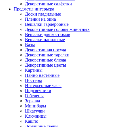
Декоративные салфетки
Предметы интерьера
Доски гладильные
Пленки на окна
Вешалки гардеробные
Декоративные головы животных
Вешалки для костюмов
Вешалки напольные
Вазы
Декоративная посуда
Декоративные тарелки
Декоративные блюда
Декоративные цветы
Картины
Панно настенные
Постеры
Интерьерные часы
Подсвечники
Гобелены
Зеркала
Минибары
Шкатулки
Ключницы
Кашпо
Домашние свечи