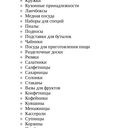
Кружки
Кухонные принадлежности
Ланчбоксы
Медная посуда
Наборы для специй
Пиалы
Подносы
Подставки для бутылок
Чайники
Посуда для приготовления пищи
Разделочные доски
Рюмки
Салатники
Салфетницы
Сахарницы
Солонки
Стаканы
Вазы для фруктов
Конфетницы
Кофейники
Кувшины
Менажницы
Кассероли
Супницы
Корзины