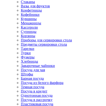
Стаканы
Вазы для фруктов
Конфетницы
Кофейники
Кувшины
Менажницы
Кассероли
Супницы
Корзины
Приборы для сервировки стола
Предметы сервировки стола
Тарелки
Турки
Фужеры
Хлебницы
Заварочные чайники
Посуда для чая
Штофы
Барная посуда
Посуда из белого фарфора
Темная посуда
Посуда в кредит
Однотонная посуда
Посуда в рассрочку
Пластиковая посуда