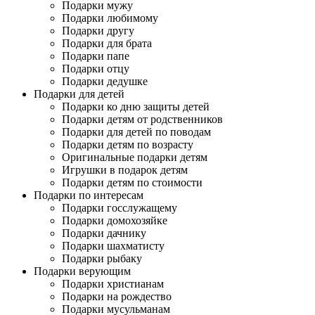
Подарки мужу
Подарки любимому
Подарки другу
Подарки для брата
Подарки папе
Подарки отцу
Подарки дедушке
Подарки для детей
Подарки ко дню защиты детей
Подарки детям от родственников
Подарки для детей по поводам
Подарки детям по возрасту
Оригинальные подарки детям
Игрушки в подарок детям
Подарки детям по стоимости
Подарки по интересам
Подарки госслужащему
Подарки домохозяйке
Подарки дачнику
Подарки шахматисту
Подарки рыбаку
Подарки верующим
Подарки христианам
Подарки на рождество
Подарки мусульманам