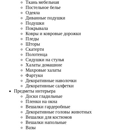
Ткань мебельная
Постельное белье
Одеяла
Диванные подушки
Подушки
Покрывала
Ковры и ковровые дорожки
Пледы
Шторы
Скатерти
Полотенца
Сидушки на стулья
Халаты домашние
Махровые халаты
Фартуки
Декоративные наволочки
Декоративные салфетки
Предметы интерьера
Доски гладильные
Пленки на окна
Вешалки гардеробные
Декоративные головы животных
Вешалки для костюмов
Вешалки напольные
Вазы