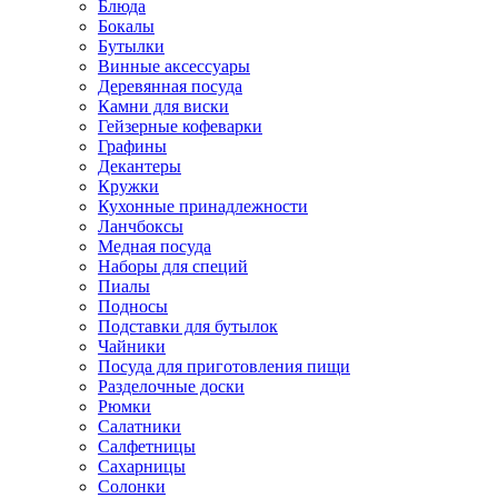
Блюда
Бокалы
Бутылки
Винные аксессуары
Деревянная посуда
Камни для виски
Гейзерные кофеварки
Графины
Декантеры
Кружки
Кухонные принадлежности
Ланчбоксы
Медная посуда
Наборы для специй
Пиалы
Подносы
Подставки для бутылок
Чайники
Посуда для приготовления пищи
Разделочные доски
Рюмки
Салатники
Салфетницы
Сахарницы
Солонки