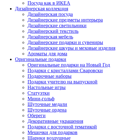
Посуда как в ИКЕА
Дизайнерская коллекция
Дизайнерская посуда
Дизайнерские предметы интерьера
Дизайнерские светильники
Дизайнерский текстиль
Дизайнерская мебель
Дизайнерские подарки и сувениры
Дизайнерские шкуры и меховые изделия
Ароматы для дома
Оригинальные подарки
Оригинальные подарки на Новый Год
Подарки с кристаллами Сваровски
Подарочные наборы
Подарки учителю на выпускной
Настольные игры
Статуэтки
Мини-гольф
Шуточные медали
Шуточные ордена
Обереги
Декоративные украшения
Подарки с восточной тематикой
Мешочки для подарков
Шарики воздушные