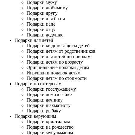
Подарки мужу
Подарки любимому
Подарки другу
Подарки для брата
Подарки папе
Подарки отцу
Подарки дедушке
Подарки для детей
Подарки ко дню защиты детей
Подарки детям от родственников
Подарки для детей по поводам
Подарки детям по возрасту
Оригинальные подарки детям
Игрушки в подарок детям
Подарки детям по стоимости
Подарки по интересам
Подарки госслужащему
Подарки домохозяйке
Подарки дачнику
Подарки шахматисту
Подарки рыбаку
Подарки верующим
Подарки христианам
Подарки на рождество
Подарки мусульманам