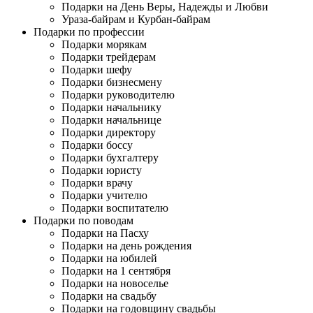
Подарки на День Веры, Надежды и Любви
Ураза-байрам и Курбан-байрам
Подарки по профессии
Подарки морякам
Подарки трейдерам
Подарки шефу
Подарки бизнесмену
Подарки руководителю
Подарки начальнику
Подарки начальнице
Подарки директору
Подарки боссу
Подарки бухгалтеру
Подарки юристу
Подарки врачу
Подарки учителю
Подарки воспитателю
Подарки по поводам
Подарки на Пасху
Подарки на день рождения
Подарки на юбилей
Подарки на 1 сентября
Подарки на новоселье
Подарки на свадьбу
Подарки на годовщину свадьбы