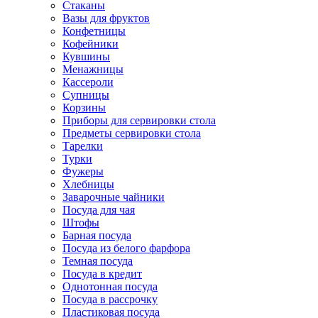
Стаканы
Вазы для фруктов
Конфетницы
Кофейники
Кувшины
Менажницы
Кассероли
Супницы
Корзины
Приборы для сервировки стола
Предметы сервировки стола
Тарелки
Турки
Фужеры
Хлебницы
Заварочные чайники
Посуда для чая
Штофы
Барная посуда
Посуда из белого фарфора
Темная посуда
Посуда в кредит
Однотонная посуда
Посуда в рассрочку
Пластиковая посуда