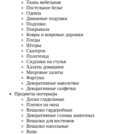
Ткань мебельная
Постельное белье
Одеяла
Диванные подушки
Подушки
Покрывала
Ковры и ковровые дорожки
Пледы
Шторы
Скатерти
Полотенца
Сидушки на стулья
Халаты домашние
Махровые халаты
Фартуки
Декоративные наволочки
Декоративные салфетки
Предметы интерьера
Доски гладильные
Пленки на окна
Вешалки гардеробные
Декоративные головы животных
Вешалки для костюмов
Вешалки напольные
Вазы