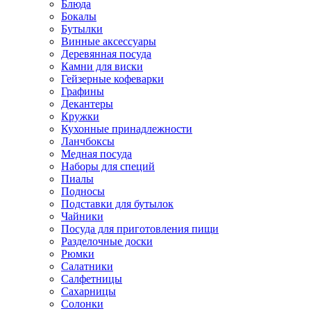
Блюда
Бокалы
Бутылки
Винные аксессуары
Деревянная посуда
Камни для виски
Гейзерные кофеварки
Графины
Декантеры
Кружки
Кухонные принадлежности
Ланчбоксы
Медная посуда
Наборы для специй
Пиалы
Подносы
Подставки для бутылок
Чайники
Посуда для приготовления пищи
Разделочные доски
Рюмки
Салатники
Салфетницы
Сахарницы
Солонки