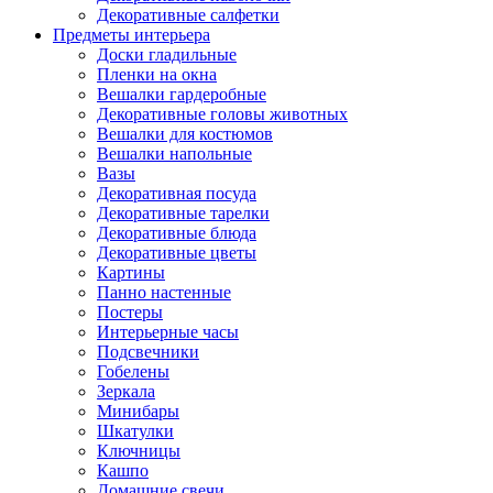
Декоративные салфетки
Предметы интерьера
Доски гладильные
Пленки на окна
Вешалки гардеробные
Декоративные головы животных
Вешалки для костюмов
Вешалки напольные
Вазы
Декоративная посуда
Декоративные тарелки
Декоративные блюда
Декоративные цветы
Картины
Панно настенные
Постеры
Интерьерные часы
Подсвечники
Гобелены
Зеркала
Минибары
Шкатулки
Ключницы
Кашпо
Домашние свечи