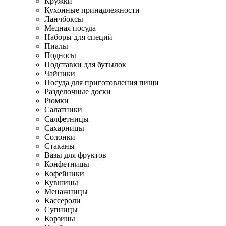
Кружки
Кухонные принадлежности
Ланчбоксы
Медная посуда
Наборы для специй
Пиалы
Подносы
Подставки для бутылок
Чайники
Посуда для приготовления пищи
Разделочные доски
Рюмки
Салатники
Салфетницы
Сахарницы
Солонки
Стаканы
Вазы для фруктов
Конфетницы
Кофейники
Кувшины
Менажницы
Кассероли
Супницы
Корзины