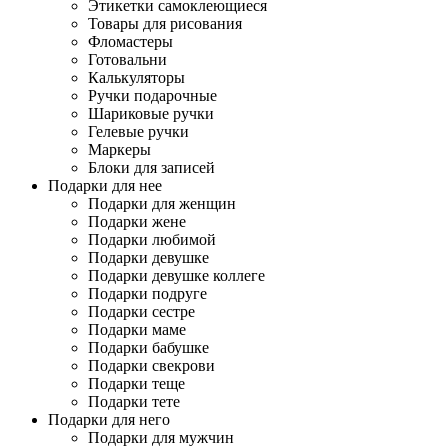
Этикетки самоклеющиеся
Товары для рисования
Фломастеры
Готовальни
Калькуляторы
Ручки подарочные
Шариковые ручки
Гелевые ручки
Маркеры
Блоки для записей
Подарки для нее
Подарки для женщин
Подарки жене
Подарки любимой
Подарки девушке
Подарки девушке коллеге
Подарки подруге
Подарки сестре
Подарки маме
Подарки бабушке
Подарки свекрови
Подарки теще
Подарки тете
Подарки для него
Подарки для мужчин