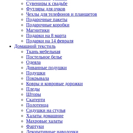
Сувениры к свадьбе
Футляры для очков
Чехлы для телефонов и планшетов
Подарочные пакеты
Подарочные коробки
Магнитики
Подарки на 8 марта
Подарки на 14 февраля
Домашний текстиль
Ткань мебельная
Постельное белье
Одеяла
Диванные подушки
Подушки
Покрывала
Ковры и ковровые дорожки
Пледы
Шторы
Скатерти
Полотенца
Сидушки на стулья
Халаты домашние
Махровые халаты
Фартуки
Декоративные наволочки