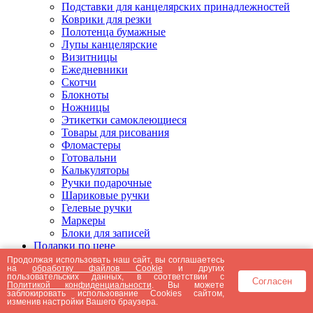
Подставки для канцелярских принадлежностей
Коврики для резки
Полотенца бумажные
Лупы канцелярские
Визитницы
Ежедневники
Скотчи
Блокноты
Ножницы
Этикетки самоклеющиеся
Товары для рисования
Фломастеры
Готовальни
Калькуляторы
Ручки подарочные
Шариковые ручки
Гелевые ручки
Маркеры
Блоки для записей
Подарки по цене
Подарки от 5000 рублей
Продолжая использовать наш сайт, вы соглашаетесь
на
обработку файлов Cookie
и других
Подарки до 5000 рублей
пользовательских данных, в соответствии с
Согласен
Подарки до 3000 рублей
Политикой конфиденциальности
. Вы можете
заблокировать использование Cookies сайтом,
Подарки до 2000 рублей
изменив настройки Вашего браузера.
Подарки до 1000 рублей