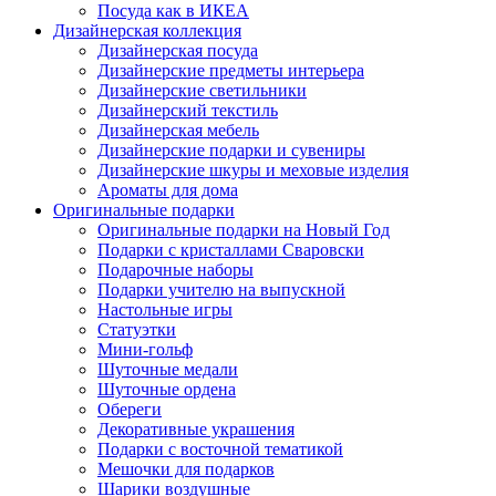
Посуда как в ИКЕА
Дизайнерская коллекция
Дизайнерская посуда
Дизайнерские предметы интерьера
Дизайнерские светильники
Дизайнерский текстиль
Дизайнерская мебель
Дизайнерские подарки и сувениры
Дизайнерские шкуры и меховые изделия
Ароматы для дома
Оригинальные подарки
Оригинальные подарки на Новый Год
Подарки с кристаллами Сваровски
Подарочные наборы
Подарки учителю на выпускной
Настольные игры
Статуэтки
Мини-гольф
Шуточные медали
Шуточные ордена
Обереги
Декоративные украшения
Подарки с восточной тематикой
Мешочки для подарков
Шарики воздушные