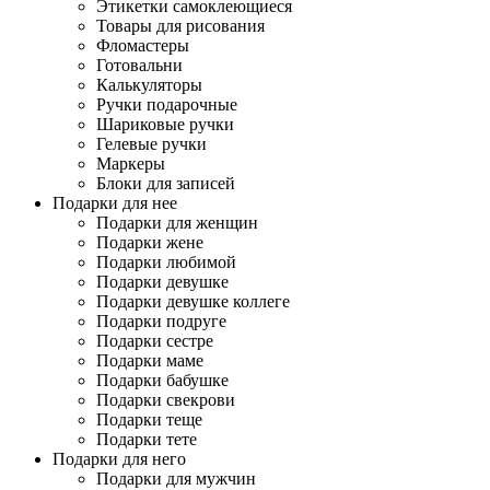
Этикетки самоклеющиеся
Товары для рисования
Фломастеры
Готовальни
Калькуляторы
Ручки подарочные
Шариковые ручки
Гелевые ручки
Маркеры
Блоки для записей
Подарки для нее
Подарки для женщин
Подарки жене
Подарки любимой
Подарки девушке
Подарки девушке коллеге
Подарки подруге
Подарки сестре
Подарки маме
Подарки бабушке
Подарки свекрови
Подарки теще
Подарки тете
Подарки для него
Подарки для мужчин