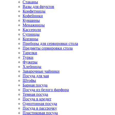
Стаканы
Вазы для фруктов
Конфетницы
Кофейники
Кувшины
Менажницы
Кассероли
Супницы
Корзины
Приборы для сервировки стола
Предметы сервировки стола
Тарелки
Турки
Фужеры
Хлебницы
Заварочные чайники
Посуда для чая
Штофы
Барная посуда
Посуда из белого фарфора
Темная посуда
Посуда в кредит
Однотонная посуда
Посуда в рассрочку
Пластиковая посуда