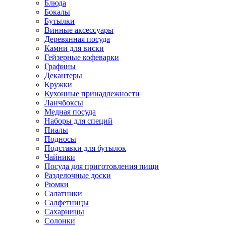
Блюда
Бокалы
Бутылки
Винные аксессуары
Деревянная посуда
Камни для виски
Гейзерные кофеварки
Графины
Декантеры
Кружки
Кухонные принадлежности
Ланчбоксы
Медная посуда
Наборы для специй
Пиалы
Подносы
Подставки для бутылок
Чайники
Посуда для приготовления пищи
Разделочные доски
Рюмки
Салатники
Салфетницы
Сахарницы
Солонки