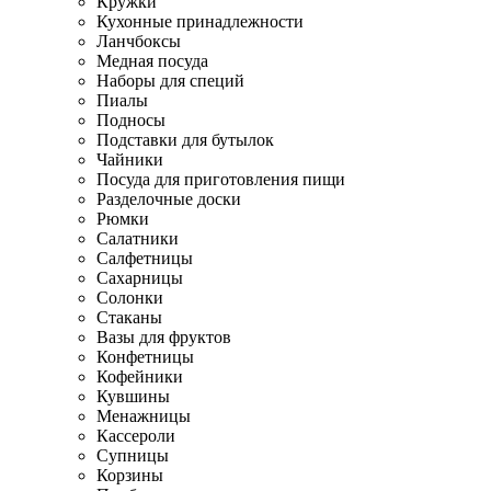
Кружки
Кухонные принадлежности
Ланчбоксы
Медная посуда
Наборы для специй
Пиалы
Подносы
Подставки для бутылок
Чайники
Посуда для приготовления пищи
Разделочные доски
Рюмки
Салатники
Салфетницы
Сахарницы
Солонки
Стаканы
Вазы для фруктов
Конфетницы
Кофейники
Кувшины
Менажницы
Кассероли
Супницы
Корзины