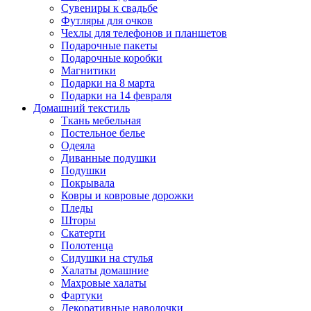
Сувениры к свадьбе
Футляры для очков
Чехлы для телефонов и планшетов
Подарочные пакеты
Подарочные коробки
Магнитики
Подарки на 8 марта
Подарки на 14 февраля
Домашний текстиль
Ткань мебельная
Постельное белье
Одеяла
Диванные подушки
Подушки
Покрывала
Ковры и ковровые дорожки
Пледы
Шторы
Скатерти
Полотенца
Сидушки на стулья
Халаты домашние
Махровые халаты
Фартуки
Декоративные наволочки