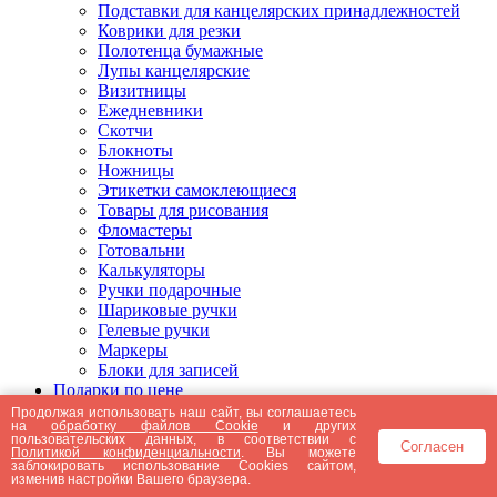
Подставки для канцелярских принадлежностей
Коврики для резки
Полотенца бумажные
Лупы канцелярские
Визитницы
Ежедневники
Скотчи
Блокноты
Ножницы
Этикетки самоклеющиеся
Товары для рисования
Фломастеры
Готовальни
Калькуляторы
Ручки подарочные
Шариковые ручки
Гелевые ручки
Маркеры
Блоки для записей
Подарки по цене
Подарки от 5000 рублей
Продолжая использовать наш сайт, вы соглашаетесь
на
обработку файлов Cookie
и других
Подарки до 5000 рублей
пользовательских данных, в соответствии с
Согласен
Подарки до 3000 рублей
Политикой конфиденциальности
. Вы можете
заблокировать использование Cookies сайтом,
Подарки до 2000 рублей
изменив настройки Вашего браузера.
Подарки до 1000 рублей