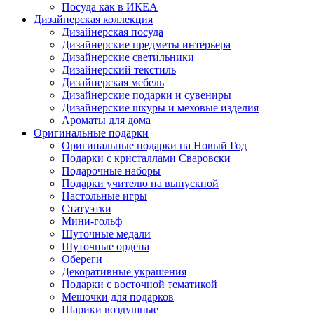
Посуда как в ИКЕА
Дизайнерская коллекция
Дизайнерская посуда
Дизайнерские предметы интерьера
Дизайнерские светильники
Дизайнерский текстиль
Дизайнерская мебель
Дизайнерские подарки и сувениры
Дизайнерские шкуры и меховые изделия
Ароматы для дома
Оригинальные подарки
Оригинальные подарки на Новый Год
Подарки с кристаллами Сваровски
Подарочные наборы
Подарки учителю на выпускной
Настольные игры
Статуэтки
Мини-гольф
Шуточные медали
Шуточные ордена
Обереги
Декоративные украшения
Подарки с восточной тематикой
Мешочки для подарков
Шарики воздушные