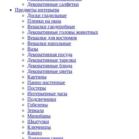
Декоративные салфетки
Предметы интерьера
Доски гладильные
Пленки на окна
Вешалки гардеробные
Декоративные головы животных
Вешалки для костюмов
Вешалки напольные
Вазы
Декоративная посуда
Декоративные тарелки
Декоративные блюда
Декоративные цветы
Картины
Панно настенные
Постеры
Интерьерные часы
Подсвечники
Гобелены
Зеркала
Минибары
Шкатулки
Ключницы
Кашпо
Домашние свечи