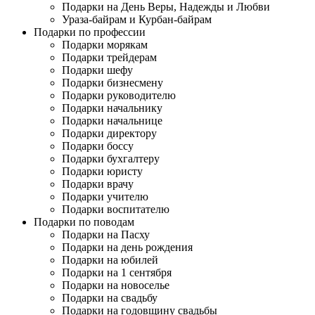
Подарки на День Веры, Надежды и Любви
Ураза-байрам и Курбан-байрам
Подарки по профессии
Подарки морякам
Подарки трейдерам
Подарки шефу
Подарки бизнесмену
Подарки руководителю
Подарки начальнику
Подарки начальнице
Подарки директору
Подарки боссу
Подарки бухгалтеру
Подарки юристу
Подарки врачу
Подарки учителю
Подарки воспитателю
Подарки по поводам
Подарки на Пасху
Подарки на день рождения
Подарки на юбилей
Подарки на 1 сентября
Подарки на новоселье
Подарки на свадьбу
Подарки на годовщину свадьбы