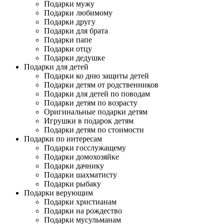
Подарки мужу
Подарки любимому
Подарки другу
Подарки для брата
Подарки папе
Подарки отцу
Подарки дедушке
Подарки для детей
Подарки ко дню защиты детей
Подарки детям от родственников
Подарки для детей по поводам
Подарки детям по возрасту
Оригинальные подарки детям
Игрушки в подарок детям
Подарки детям по стоимости
Подарки по интересам
Подарки госслужащему
Подарки домохозяйке
Подарки дачнику
Подарки шахматисту
Подарки рыбаку
Подарки верующим
Подарки христианам
Подарки на рождество
Подарки мусульманам