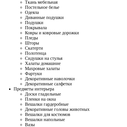
Ткань мебельная
Постельное белье
Одеяла
Диванные подушки
Подушки
Покрывала
Ковры и ковровые дорожки
Пледы
Шторы
Скатерти
Полотенца
Сидушки на стулья
Халаты домашние
Махровые халаты
Фартуки
Декоративные наволочки
Декоративные салфетки
Предметы интерьера
Доски гладильные
Пленки на окна
Вешалки гардеробные
Декоративные головы животных
Вешалки для костюмов
Вешалки напольные
Вазы