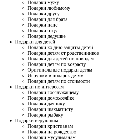
Подарки мужу
Подарки любимому
Подарки другу
Подарки для брата
Подарки папе
Подарки отцу
Подарки дедушке
Подарки для детей
Подарки ко дню защиты детей
Подарки детям от родственников
Подарки для детей по поводам
Подарки детям по возрасту
Оригинальные подарки детям
Игрушки в подарок детям
Подарки детям по стоимости
Подарки по интересам
Подарки госслужащему
Подарки домохозяйке
Подарки дачнику
Подарки шахматисту
Подарки рыбаку
Подарки верующим
Подарки христианам
Подарки на рождество
Подарки мусульманам