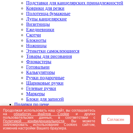
Подставки для канцелярских принадлежностей
Коврики для резки
Полотенца бумажные
Лупы канцелярские
Визитницы
Ежедневники
Скотчи
Блокноты
Ножницы
Этикетки самоклеющиеся
Товары для рисования
Фломастеры
Готовальни
Калькуляторы
Ручки подарочные
Шариковые ручки
Гелевые ручки
Маркеры
Блоки для записей
Подарки по цене
Подарки от 5000 рублей
Продолжая использовать наш сайт, вы соглашаетесь
на
обработку файлов Cookie
и других
Подарки до 5000 рублей
пользовательских данных, в соответствии с
Согласен
Подарки до 3000 рублей
Политикой конфиденциальности
. Вы можете
заблокировать использование Cookies сайтом,
Подарки до 2000 рублей
изменив настройки Вашего браузера.
Подарки до 1000 рублей