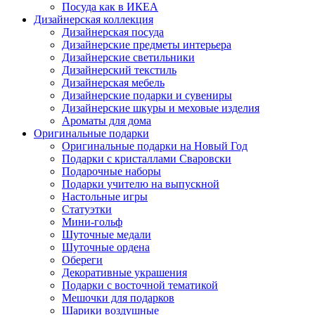
Посуда как в ИКЕА
Дизайнерская коллекция
Дизайнерская посуда
Дизайнерские предметы интерьера
Дизайнерские светильники
Дизайнерский текстиль
Дизайнерская мебель
Дизайнерские подарки и сувениры
Дизайнерские шкуры и меховые изделия
Ароматы для дома
Оригинальные подарки
Оригинальные подарки на Новый Год
Подарки с кристаллами Сваровски
Подарочные наборы
Подарки учителю на выпускной
Настольные игры
Статуэтки
Мини-гольф
Шуточные медали
Шуточные ордена
Обереги
Декоративные украшения
Подарки с восточной тематикой
Мешочки для подарков
Шарики воздушные