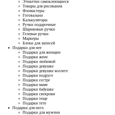
Этикетки самоклеющиеся
Товары для рисования
Фломастеры
Готовальни
Калькуляторы
Ручки подарочные
Шариковые ручки
Гелевые ручки
Маркеры
Блоки для записей
Подарки для нее
Подарки для женщин
Подарки жене
Подарки любимой
Подарки девушке
Подарки девушке коллеге
Подарки подруге
Подарки сестре
Подарки маме
Подарки бабушке
Подарки свекрови
Подарки теще
Подарки тете
Подарки для него
Подарки для мужчин