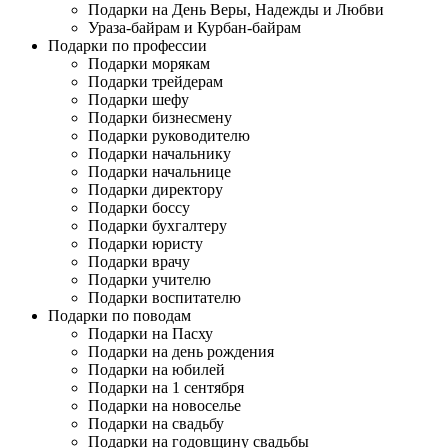
Подарки на День Веры, Надежды и Любви
Ураза-байрам и Курбан-байрам
Подарки по профессии
Подарки морякам
Подарки трейдерам
Подарки шефу
Подарки бизнесмену
Подарки руководителю
Подарки начальнику
Подарки начальнице
Подарки директору
Подарки боссу
Подарки бухгалтеру
Подарки юристу
Подарки врачу
Подарки учителю
Подарки воспитателю
Подарки по поводам
Подарки на Пасху
Подарки на день рождения
Подарки на юбилей
Подарки на 1 сентября
Подарки на новоселье
Подарки на свадьбу
Подарки на годовщину свадьбы