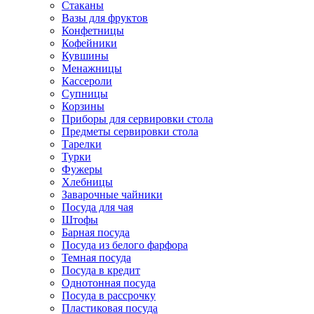
Стаканы
Вазы для фруктов
Конфетницы
Кофейники
Кувшины
Менажницы
Кассероли
Супницы
Корзины
Приборы для сервировки стола
Предметы сервировки стола
Тарелки
Турки
Фужеры
Хлебницы
Заварочные чайники
Посуда для чая
Штофы
Барная посуда
Посуда из белого фарфора
Темная посуда
Посуда в кредит
Однотонная посуда
Посуда в рассрочку
Пластиковая посуда