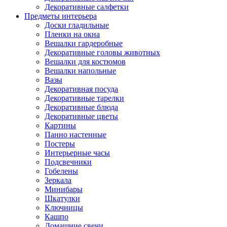
Декоративные салфетки
Предметы интерьера
Доски гладильные
Пленки на окна
Вешалки гардеробные
Декоративные головы животных
Вешалки для костюмов
Вешалки напольные
Вазы
Декоративная посуда
Декоративные тарелки
Декоративные блюда
Декоративные цветы
Картины
Панно настенные
Постеры
Интерьерные часы
Подсвечники
Гобелены
Зеркала
Минибары
Шкатулки
Ключницы
Кашпо
Домашние свечи