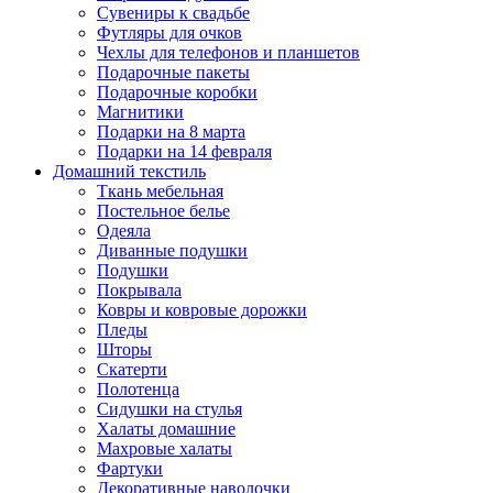
Сувениры к свадьбе
Футляры для очков
Чехлы для телефонов и планшетов
Подарочные пакеты
Подарочные коробки
Магнитики
Подарки на 8 марта
Подарки на 14 февраля
Домашний текстиль
Ткань мебельная
Постельное белье
Одеяла
Диванные подушки
Подушки
Покрывала
Ковры и ковровые дорожки
Пледы
Шторы
Скатерти
Полотенца
Сидушки на стулья
Халаты домашние
Махровые халаты
Фартуки
Декоративные наволочки