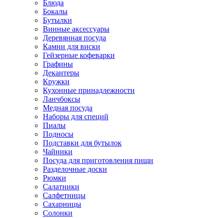
Блюда
Бокалы
Бутылки
Винные аксессуары
Деревянная посуда
Камни для виски
Гейзерные кофеварки
Графины
Декантеры
Кружки
Кухонные принадлежности
Ланчбоксы
Медная посуда
Наборы для специй
Пиалы
Подносы
Подставки для бутылок
Чайники
Посуда для приготовления пищи
Разделочные доски
Рюмки
Салатники
Салфетницы
Сахарницы
Солонки