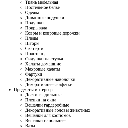
Ткань мебельная
Постельное белье
Одеяла
Диванные подушки
Подушки
Покрывала
Ковры и ковровые дорожки
Пледы
Шторы
Скатерти
Полотенца
Сидушки на стулья
Халаты домашние
Махровые халаты
Фартуки
Декоративные наволочки
Декоративные салфетки
Предметы интерьера
Доски гладильные
Пленки на окна
Вешалки гардеробные
Декоративные головы животных
Вешалки для костюмов
Вешалки напольные
Вазы