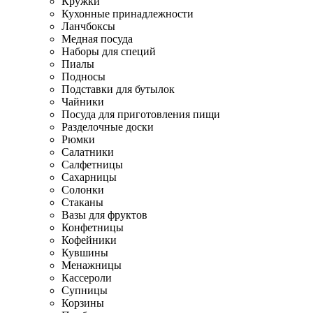
Кружки
Кухонные принадлежности
Ланчбоксы
Медная посуда
Наборы для специй
Пиалы
Подносы
Подставки для бутылок
Чайники
Посуда для приготовления пищи
Разделочные доски
Рюмки
Салатники
Салфетницы
Сахарницы
Солонки
Стаканы
Вазы для фруктов
Конфетницы
Кофейники
Кувшины
Менажницы
Кассероли
Супницы
Корзины