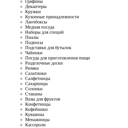
Графины
Декантеры
Кружки
Кухонные принадлежности
Ланчбоксы
Медная посуда
Наборы для специй
Пиалы
Подносы
Подставки для бутылок
Чайники
Посуда для приготовления пищи
Разделочные доски
Рюмки
Салатники
Салфетницы
Сахарницы
Солонки
Стаканы
Вазы для фруктов
Конфетницы
Кофейники
Кувшины
Менажницы
Кассероли