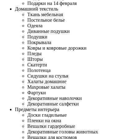
Подарки на 14 февраля
Домашний текстиль
Ткань мебельная
Постельное белье
Одеяла
Диванные подушки
Подушки
Покрывала
Ковры и ковровые дорожки
Пледы
Шторы
Скатерти
Полотенца
Сидушки на стулья
Халаты домашние
Махровые халаты
Фартуки
Декоративные наволочки
Декоративные салфетки
Предметы интерьера
Доски гладильные
Пленки на окна
Вешалки гардеробные
Декоративные головы животных
Вешалки для костюмов