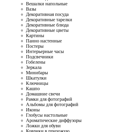
Вешалки напольные
Вазы
Декоративная посуда
Декоративные тарелки
Декоративные блюда
Декоративные цветы
Картины
Панно настенные
Постеры
Интерьерные часы
Подсвечники
Гобелены
Зеркала
Минибары
Шкатулки
Ключницы
Кашпо
Домашние свечи
Рамки для фотографий
Альбомы для фотографий
Иконы
Глобусы настольные
Ароматические диффузоры
Ложки для обуви
Коврики в прихожую