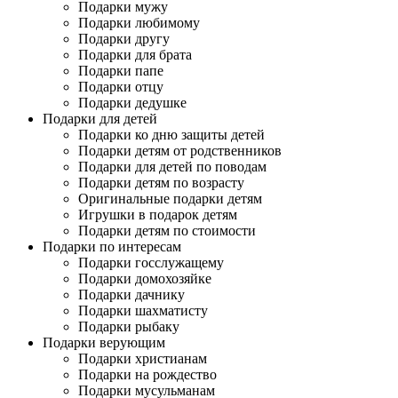
Подарки мужу
Подарки любимому
Подарки другу
Подарки для брата
Подарки папе
Подарки отцу
Подарки дедушке
Подарки для детей
Подарки ко дню защиты детей
Подарки детям от родственников
Подарки для детей по поводам
Подарки детям по возрасту
Оригинальные подарки детям
Игрушки в подарок детям
Подарки детям по стоимости
Подарки по интересам
Подарки госслужащему
Подарки домохозяйке
Подарки дачнику
Подарки шахматисту
Подарки рыбаку
Подарки верующим
Подарки христианам
Подарки на рождество
Подарки мусульманам