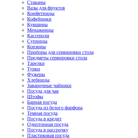
Стаканы
Вазы для фруктов
Конфетницы
Кофейники
Кувшины
Менажницы
Кассероли
Супницы
Корзины
Приборы для сервировки стола
Предметы сервировки стола
Тарелки
Турки
Фужеры
Хлебницы
Заварочные чайники
Посуда для чая
Штофы
Барная посуда
Посуда из белого фарфора
Темная посуда
Посуда в кредит
Однотонная посуда
Посуда в рассрочку
Пластиковая посуда