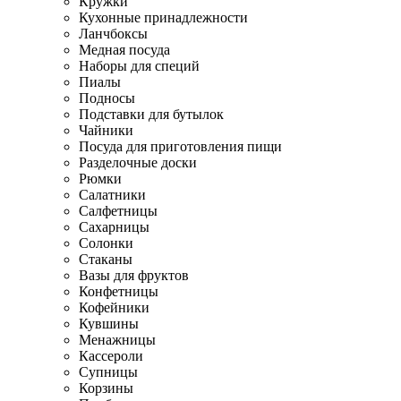
Кружки
Кухонные принадлежности
Ланчбоксы
Медная посуда
Наборы для специй
Пиалы
Подносы
Подставки для бутылок
Чайники
Посуда для приготовления пищи
Разделочные доски
Рюмки
Салатники
Салфетницы
Сахарницы
Солонки
Стаканы
Вазы для фруктов
Конфетницы
Кофейники
Кувшины
Менажницы
Кассероли
Супницы
Корзины