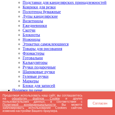
Подставки для канцелярских принадлежностей
Коврики для резки
Полотенца бумажные
Лупы канцелярские
Визитницы
Ежедневники
Скотчи
Блокноты
Ножницы
Этикетки самоклеющиеся
Товары для рисования
Фломастеры
Готовальни
Калькуляторы
Ручки подарочные
Шариковые ручки
Гелевые ручки
Маркеры
Блоки для записей
Подарки по цене
Подарки от 5000 рублей
Продолжая использовать наш сайт, вы соглашаетесь
на
обработку файлов Cookie
и других
Подарки до 5000 рублей
пользовательских данных, в соответствии с
Согласен
Подарки до 3000 рублей
Политикой конфиденциальности
. Вы можете
заблокировать использование Cookies сайтом,
Подарки до 2000 рублей
изменив настройки Вашего браузера.
Подарки до 1000 рублей