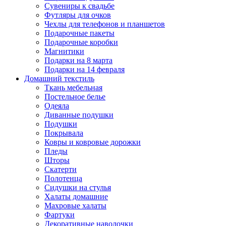
Сувениры к свадьбе
Футляры для очков
Чехлы для телефонов и планшетов
Подарочные пакеты
Подарочные коробки
Магнитики
Подарки на 8 марта
Подарки на 14 февраля
Домашний текстиль
Ткань мебельная
Постельное белье
Одеяла
Диванные подушки
Подушки
Покрывала
Ковры и ковровые дорожки
Пледы
Шторы
Скатерти
Полотенца
Сидушки на стулья
Халаты домашние
Махровые халаты
Фартуки
Декоративные наволочки