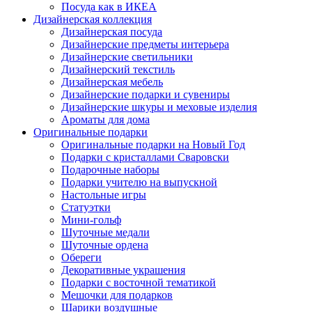
Посуда как в ИКЕА
Дизайнерская коллекция
Дизайнерская посуда
Дизайнерские предметы интерьера
Дизайнерские светильники
Дизайнерский текстиль
Дизайнерская мебель
Дизайнерские подарки и сувениры
Дизайнерские шкуры и меховые изделия
Ароматы для дома
Оригинальные подарки
Оригинальные подарки на Новый Год
Подарки с кристаллами Сваровски
Подарочные наборы
Подарки учителю на выпускной
Настольные игры
Статуэтки
Мини-гольф
Шуточные медали
Шуточные ордена
Обереги
Декоративные украшения
Подарки с восточной тематикой
Мешочки для подарков
Шарики воздушные