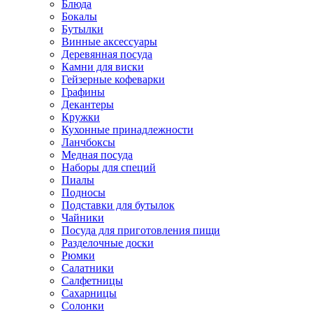
Блюда
Бокалы
Бутылки
Винные аксессуары
Деревянная посуда
Камни для виски
Гейзерные кофеварки
Графины
Декантеры
Кружки
Кухонные принадлежности
Ланчбоксы
Медная посуда
Наборы для специй
Пиалы
Подносы
Подставки для бутылок
Чайники
Посуда для приготовления пищи
Разделочные доски
Рюмки
Салатники
Салфетницы
Сахарницы
Солонки