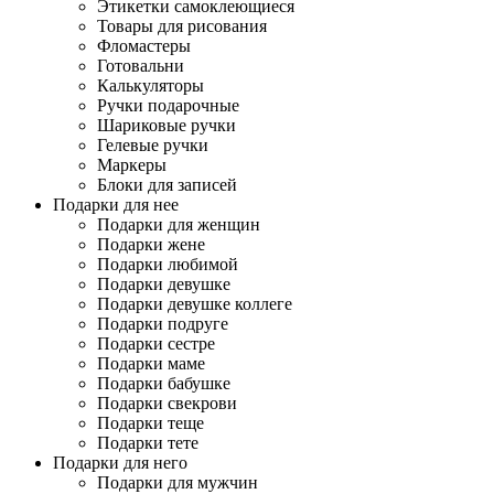
Этикетки самоклеющиеся
Товары для рисования
Фломастеры
Готовальни
Калькуляторы
Ручки подарочные
Шариковые ручки
Гелевые ручки
Маркеры
Блоки для записей
Подарки для нее
Подарки для женщин
Подарки жене
Подарки любимой
Подарки девушке
Подарки девушке коллеге
Подарки подруге
Подарки сестре
Подарки маме
Подарки бабушке
Подарки свекрови
Подарки теще
Подарки тете
Подарки для него
Подарки для мужчин