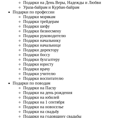
Подарки на День Веры, Надежды и Любви
Ураза-байрам и Курбан-байрам
Подарки по профессии
Подарки морякам
Подарки трейдерам
Подарки шефу
Подарки бизнесмену
Подарки руководителю
Подарки начальнику
Подарки начальнице
Подарки директору
Подарки боссу
Подарки бухгалтеру
Подарки юристу
Подарки врачу
Подарки учителю
Подарки воспитателю
Подарки по поводам
Подарки на Пасху
Подарки на день рождения
Подарки на юбилей
Подарки на 1 сентября
Подарки на новоселье
Подарки на свадьбу
Подарки на годовщину свадьбы