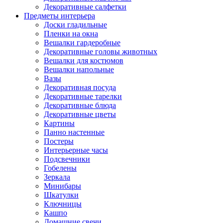
Декоративные салфетки
Предметы интерьера
Доски гладильные
Пленки на окна
Вешалки гардеробные
Декоративные головы животных
Вешалки для костюмов
Вешалки напольные
Вазы
Декоративная посуда
Декоративные тарелки
Декоративные блюда
Декоративные цветы
Картины
Панно настенные
Постеры
Интерьерные часы
Подсвечники
Гобелены
Зеркала
Минибары
Шкатулки
Ключницы
Кашпо
Домашние свечи