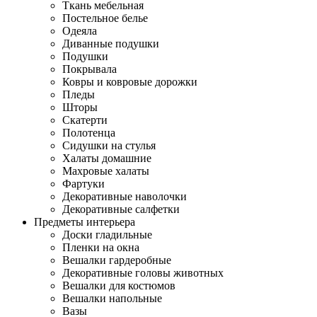
Ткань мебельная
Постельное белье
Одеяла
Диванные подушки
Подушки
Покрывала
Ковры и ковровые дорожки
Пледы
Шторы
Скатерти
Полотенца
Сидушки на стулья
Халаты домашние
Махровые халаты
Фартуки
Декоративные наволочки
Декоративные салфетки
Предметы интерьера
Доски гладильные
Пленки на окна
Вешалки гардеробные
Декоративные головы животных
Вешалки для костюмов
Вешалки напольные
Вазы