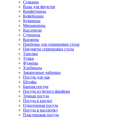
Стаканы
Вазы для фруктов
Конфетницы
Кофейники
Кувшины
Менажницы
Кассероли
Супницы
Корзины
Приборы для сервировки стола
Предметы сервировки стола
Тарелки
Турки
Фужеры
Хлебницы
Заварочные чайники
Посуда для чая
Штофы
Барная посуда
Посуда из белого фарфора
Темная посуда
Посуда в кредит
Однотонная посуда
Посуда в рассрочку
Пластиковая посуда