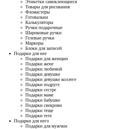
Этикетки самоклеющиеся
Товары для рисования
Фломастеры
Готовальни
Калькуляторы
Ручки подарочные
Шариковые ручки
Гелевые ручки
Маркеры
Блоки для записей
Подарки для нее
Подарки для женщин
Подарки жене
Подарки любимой
Подарки девушке
Подарки девушке коллеге
Подарки подруге
Подарки сестре
Подарки маме
Подарки бабушке
Подарки свекрови
Подарки теще
Подарки тете
Подарки для него
Подарки для мужчин