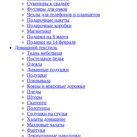
Сувениры к свадьбе
Футляры для очков
Чехлы для телефонов и планшетов
Подарочные пакеты
Подарочные коробки
Магнитики
Подарки на 8 марта
Подарки на 14 февраля
Домашний текстиль
Ткань мебельная
Постельное белье
Одеяла
Диванные подушки
Подушки
Покрывала
Ковры и ковровые дорожки
Пледы
Шторы
Скатерти
Полотенца
Сидушки на стулья
Халаты домашние
Махровые халаты
Фартуки
Декоративные наволочки