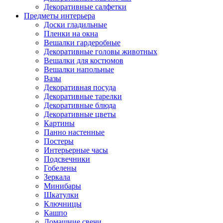
Декоративные салфетки
Предметы интерьера
Доски гладильные
Пленки на окна
Вешалки гардеробные
Декоративные головы животных
Вешалки для костюмов
Вешалки напольные
Вазы
Декоративная посуда
Декоративные тарелки
Декоративные блюда
Декоративные цветы
Картины
Панно настенные
Постеры
Интерьерные часы
Подсвечники
Гобелены
Зеркала
Минибары
Шкатулки
Ключницы
Кашпо
Домашние свечи