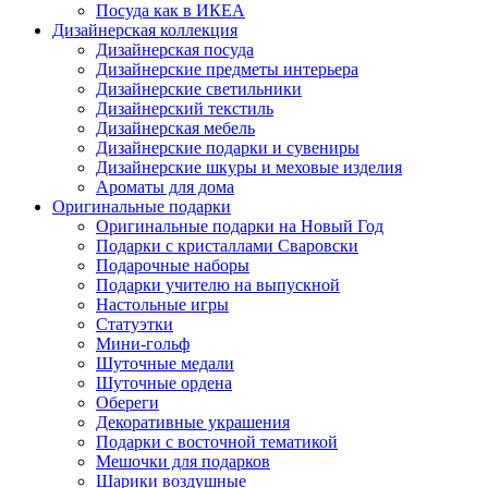
Посуда как в ИКЕА
Дизайнерская коллекция
Дизайнерская посуда
Дизайнерские предметы интерьера
Дизайнерские светильники
Дизайнерский текстиль
Дизайнерская мебель
Дизайнерские подарки и сувениры
Дизайнерские шкуры и меховые изделия
Ароматы для дома
Оригинальные подарки
Оригинальные подарки на Новый Год
Подарки с кристаллами Сваровски
Подарочные наборы
Подарки учителю на выпускной
Настольные игры
Статуэтки
Мини-гольф
Шуточные медали
Шуточные ордена
Обереги
Декоративные украшения
Подарки с восточной тематикой
Мешочки для подарков
Шарики воздушные