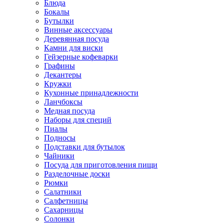
Блюда
Бокалы
Бутылки
Винные аксессуары
Деревянная посуда
Камни для виски
Гейзерные кофеварки
Графины
Декантеры
Кружки
Кухонные принадлежности
Ланчбоксы
Медная посуда
Наборы для специй
Пиалы
Подносы
Подставки для бутылок
Чайники
Посуда для приготовления пищи
Разделочные доски
Рюмки
Салатники
Салфетницы
Сахарницы
Солонки