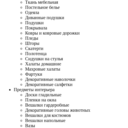
Ткань мебельная
Постельное белье
Одеяла
Диванные подушки
Подушки
Покрывала
Ковры и ковровые дорожки
Пледы
Шторы
Скатерти
Полотенца
Сидушки на стулья
Халаты домашние
Махровые халаты
Фартуки
Декоративные наволочки
Декоративные салфетки
Предметы интерьера
Доски гладильные
Пленки на окна
Вешалки гардеробные
Декоративные головы животных
Вешалки для костюмов
Вешалки напольные
Вазы