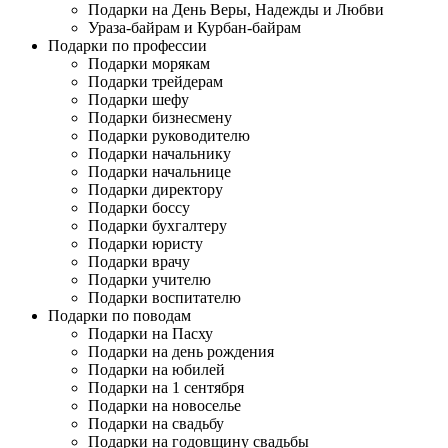
Подарки на День Веры, Надежды и Любви
Ураза-байрам и Курбан-байрам
Подарки по профессии
Подарки морякам
Подарки трейдерам
Подарки шефу
Подарки бизнесмену
Подарки руководителю
Подарки начальнику
Подарки начальнице
Подарки директору
Подарки боссу
Подарки бухгалтеру
Подарки юристу
Подарки врачу
Подарки учителю
Подарки воспитателю
Подарки по поводам
Подарки на Пасху
Подарки на день рождения
Подарки на юбилей
Подарки на 1 сентября
Подарки на новоселье
Подарки на свадьбу
Подарки на годовщину свадьбы