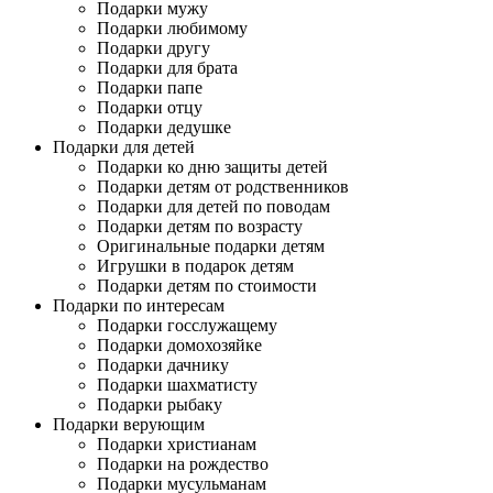
Подарки мужу
Подарки любимому
Подарки другу
Подарки для брата
Подарки папе
Подарки отцу
Подарки дедушке
Подарки для детей
Подарки ко дню защиты детей
Подарки детям от родственников
Подарки для детей по поводам
Подарки детям по возрасту
Оригинальные подарки детям
Игрушки в подарок детям
Подарки детям по стоимости
Подарки по интересам
Подарки госслужащему
Подарки домохозяйке
Подарки дачнику
Подарки шахматисту
Подарки рыбаку
Подарки верующим
Подарки христианам
Подарки на рождество
Подарки мусульманам