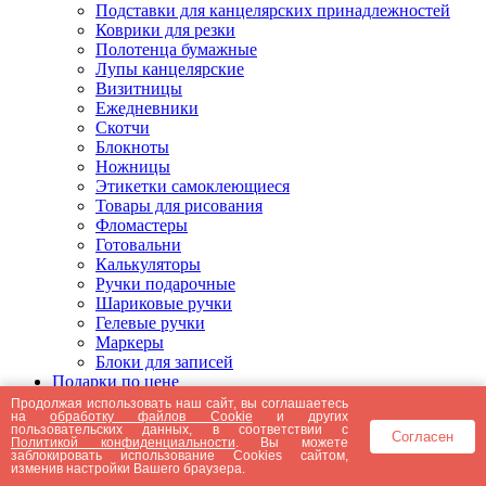
Подставки для канцелярских принадлежностей
Коврики для резки
Полотенца бумажные
Лупы канцелярские
Визитницы
Ежедневники
Скотчи
Блокноты
Ножницы
Этикетки самоклеющиеся
Товары для рисования
Фломастеры
Готовальни
Калькуляторы
Ручки подарочные
Шариковые ручки
Гелевые ручки
Маркеры
Блоки для записей
Подарки по цене
Подарки от 5000 рублей
Продолжая использовать наш сайт, вы соглашаетесь
на
обработку файлов Cookie
и других
Подарки до 5000 рублей
пользовательских данных, в соответствии с
Согласен
Подарки до 3000 рублей
Политикой конфиденциальности
. Вы можете
заблокировать использование Cookies сайтом,
Подарки до 2000 рублей
изменив настройки Вашего браузера.
Подарки до 1000 рублей