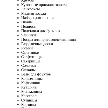
Кружки
Кухонные принадлежности
Ланчбоксы
Медная посуда
Наборы для специй
Пиалы
Подносы
Подставки для бутылок
Чайники
Посуда для приготовления пищи
Разделочные доски
Рюмки
Салатники
Салфетницы
Сахарницы
Солонки
Стаканы
Вазы для фруктов
Конфетницы
Кофейники
Кувшины
Менажницы
Кассероли
Супницы
Корзины