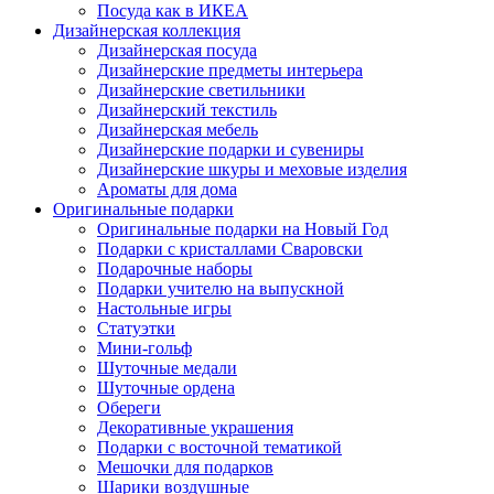
Посуда как в ИКЕА
Дизайнерская коллекция
Дизайнерская посуда
Дизайнерские предметы интерьера
Дизайнерские светильники
Дизайнерский текстиль
Дизайнерская мебель
Дизайнерские подарки и сувениры
Дизайнерские шкуры и меховые изделия
Ароматы для дома
Оригинальные подарки
Оригинальные подарки на Новый Год
Подарки с кристаллами Сваровски
Подарочные наборы
Подарки учителю на выпускной
Настольные игры
Статуэтки
Мини-гольф
Шуточные медали
Шуточные ордена
Обереги
Декоративные украшения
Подарки с восточной тематикой
Мешочки для подарков
Шарики воздушные