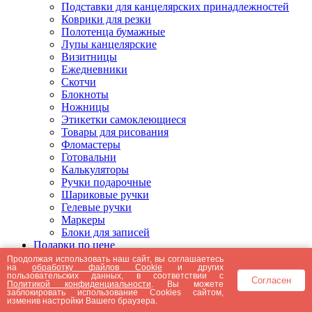
Подставки для канцелярских принадлежностей
Коврики для резки
Полотенца бумажные
Лупы канцелярские
Визитницы
Ежедневники
Скотчи
Блокноты
Ножницы
Этикетки самоклеющиеся
Товары для рисования
Фломастеры
Готовальни
Калькуляторы
Ручки подарочные
Шариковые ручки
Гелевые ручки
Маркеры
Блоки для записей
Подарки по цене
Подарки от 5000 рублей
Продолжая использовать наш сайт, вы соглашаетесь
на
обработку файлов Cookie
и других
Подарки до 5000 рублей
пользовательских данных, в соответствии с
Согласен
Подарки до 3000 рублей
Политикой конфиденциальности
. Вы можете
заблокировать использование Cookies сайтом,
Подарки до 2000 рублей
изменив настройки Вашего браузера.
Подарки до 1000 рублей