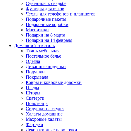
Сувениры к свадьбе
Футляры для очков
Чехлы для телефонов и планшетов
Подарочные пакеты
Подарочные коробки
Магнитики
Подарки на 8 марта
Подарки на 14 февраля
Домашний текстиль
Ткань мебельная
Постельное белье
Одеяла
Диванные подушки
Подушки
Покрывала
Ковры и ковровые дорожки
Пледы
Шторы
Скатерти
Полотенца
Сидушки на стулья
Халаты домашние
Махровые халаты
Фартуки
Декоративные наволочки