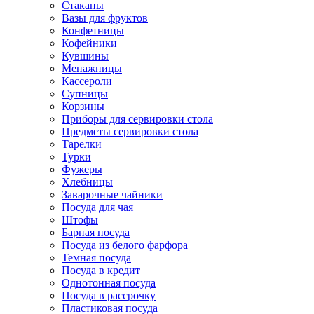
Стаканы
Вазы для фруктов
Конфетницы
Кофейники
Кувшины
Менажницы
Кассероли
Супницы
Корзины
Приборы для сервировки стола
Предметы сервировки стола
Тарелки
Турки
Фужеры
Хлебницы
Заварочные чайники
Посуда для чая
Штофы
Барная посуда
Посуда из белого фарфора
Темная посуда
Посуда в кредит
Однотонная посуда
Посуда в рассрочку
Пластиковая посуда