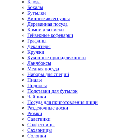
Блюда
Бокалы
Бутылки
Винные аксессуары
Деревянная посуда
Камни для виски
Гейзерные кофеварки
Графины
Декантеры
Кружки
Кухонные принадлежности
Ланчбоксы
Медная посуда
Наборы для специй
Пиалы
Подносы
Подставки для бутылок
Чайники
Посуда для приготовления пищи
Разделочные доски
Рюмки
Салатники
Салфетницы
Сахарницы
Солонки