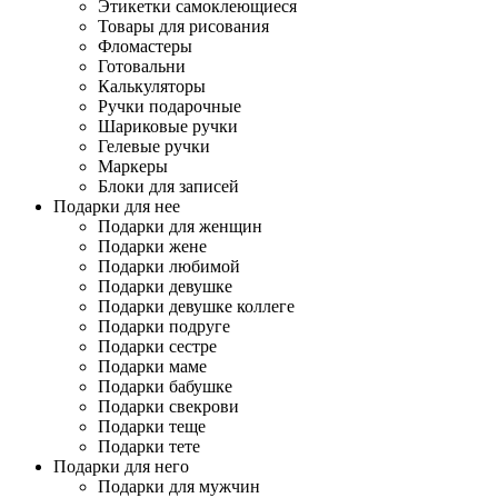
Этикетки самоклеющиеся
Товары для рисования
Фломастеры
Готовальни
Калькуляторы
Ручки подарочные
Шариковые ручки
Гелевые ручки
Маркеры
Блоки для записей
Подарки для нее
Подарки для женщин
Подарки жене
Подарки любимой
Подарки девушке
Подарки девушке коллеге
Подарки подруге
Подарки сестре
Подарки маме
Подарки бабушке
Подарки свекрови
Подарки теще
Подарки тете
Подарки для него
Подарки для мужчин