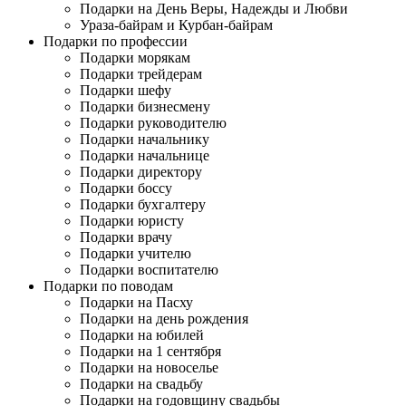
Подарки на День Веры, Надежды и Любви
Ураза-байрам и Курбан-байрам
Подарки по профессии
Подарки морякам
Подарки трейдерам
Подарки шефу
Подарки бизнесмену
Подарки руководителю
Подарки начальнику
Подарки начальнице
Подарки директору
Подарки боссу
Подарки бухгалтеру
Подарки юристу
Подарки врачу
Подарки учителю
Подарки воспитателю
Подарки по поводам
Подарки на Пасху
Подарки на день рождения
Подарки на юбилей
Подарки на 1 сентября
Подарки на новоселье
Подарки на свадьбу
Подарки на годовщину свадьбы