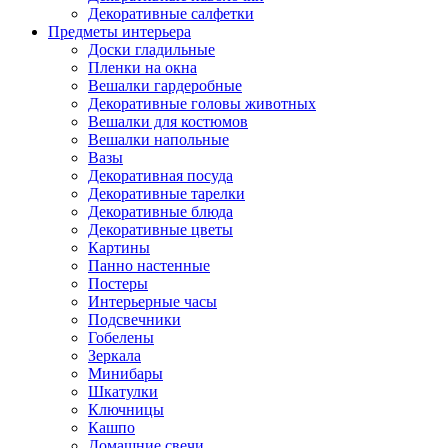
Декоративные салфетки
Предметы интерьера
Доски гладильные
Пленки на окна
Вешалки гардеробные
Декоративные головы животных
Вешалки для костюмов
Вешалки напольные
Вазы
Декоративная посуда
Декоративные тарелки
Декоративные блюда
Декоративные цветы
Картины
Панно настенные
Постеры
Интерьерные часы
Подсвечники
Гобелены
Зеркала
Минибары
Шкатулки
Ключницы
Кашпо
Домашние свечи