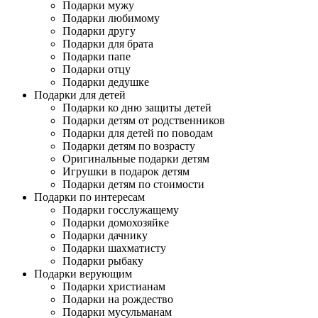
Подарки мужу
Подарки любимому
Подарки другу
Подарки для брата
Подарки папе
Подарки отцу
Подарки дедушке
Подарки для детей
Подарки ко дню защиты детей
Подарки детям от родственников
Подарки для детей по поводам
Подарки детям по возрасту
Оригинальные подарки детям
Игрушки в подарок детям
Подарки детям по стоимости
Подарки по интересам
Подарки госслужащему
Подарки домохозяйке
Подарки дачнику
Подарки шахматисту
Подарки рыбаку
Подарки верующим
Подарки христианам
Подарки на рождество
Подарки мусульманам