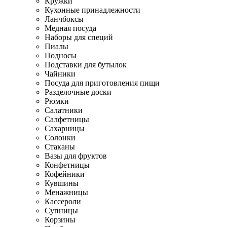
Кружки
Кухонные принадлежности
Ланчбоксы
Медная посуда
Наборы для специй
Пиалы
Подносы
Подставки для бутылок
Чайники
Посуда для приготовления пищи
Разделочные доски
Рюмки
Салатники
Салфетницы
Сахарницы
Солонки
Стаканы
Вазы для фруктов
Конфетницы
Кофейники
Кувшины
Менажницы
Кассероли
Супницы
Корзины