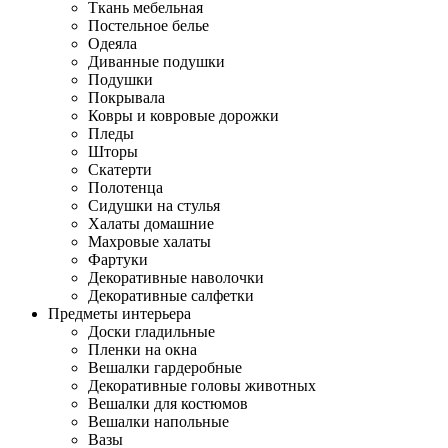
Ткань мебельная
Постельное белье
Одеяла
Диванные подушки
Подушки
Покрывала
Ковры и ковровые дорожки
Пледы
Шторы
Скатерти
Полотенца
Сидушки на стулья
Халаты домашние
Махровые халаты
Фартуки
Декоративные наволочки
Декоративные салфетки
Предметы интерьера
Доски гладильные
Пленки на окна
Вешалки гардеробные
Декоративные головы животных
Вешалки для костюмов
Вешалки напольные
Вазы