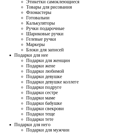
Этикетки самоклеющиеся
Товары для рисования
Фломастеры
Готовальни
Калькуляторы
Ручки подарочные
Шариковые ручки
Гелевые ручки
Маркеры
Блоки для записей
Подарки для нее
Подарки для женщин
Подарки жене
Подарки любимой
Подарки девушке
Подарки девушке коллеге
Подарки подруге
Подарки сестре
Подарки маме
Подарки бабушке
Подарки свекрови
Подарки теще
Подарки тете
Подарки для него
Подарки для мужчин