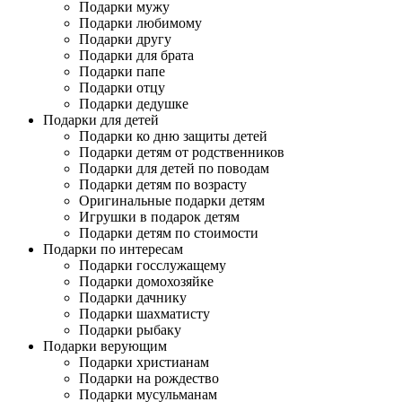
Подарки мужу
Подарки любимому
Подарки другу
Подарки для брата
Подарки папе
Подарки отцу
Подарки дедушке
Подарки для детей
Подарки ко дню защиты детей
Подарки детям от родственников
Подарки для детей по поводам
Подарки детям по возрасту
Оригинальные подарки детям
Игрушки в подарок детям
Подарки детям по стоимости
Подарки по интересам
Подарки госслужащему
Подарки домохозяйке
Подарки дачнику
Подарки шахматисту
Подарки рыбаку
Подарки верующим
Подарки христианам
Подарки на рождество
Подарки мусульманам