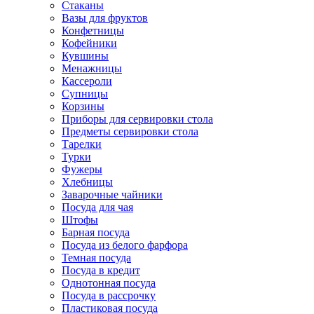
Стаканы
Вазы для фруктов
Конфетницы
Кофейники
Кувшины
Менажницы
Кассероли
Супницы
Корзины
Приборы для сервировки стола
Предметы сервировки стола
Тарелки
Турки
Фужеры
Хлебницы
Заварочные чайники
Посуда для чая
Штофы
Барная посуда
Посуда из белого фарфора
Темная посуда
Посуда в кредит
Однотонная посуда
Посуда в рассрочку
Пластиковая посуда