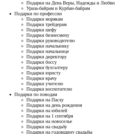
Подарки на День Веры, Надежды и Любви
Ураза-байрам и Курбан-байрам
Подарки по профессии
Подарки морякам
Подарки трейдерам
Подарки шефу
Подарки бизнесмену
Подарки руководителю
Подарки начальнику
Подарки начальнице
Подарки директору
Подарки боссу
Подарки бухгалтеру
Подарки юристу
Подарки врачу
Подарки учителю
Подарки воспитателю
Подарки по поводам
Подарки на Пасху
Подарки на день рождения
Подарки на юбилей
Подарки на 1 сентября
Подарки на новоселье
Подарки на свадьбу
Подарки на годовщину свадьбы