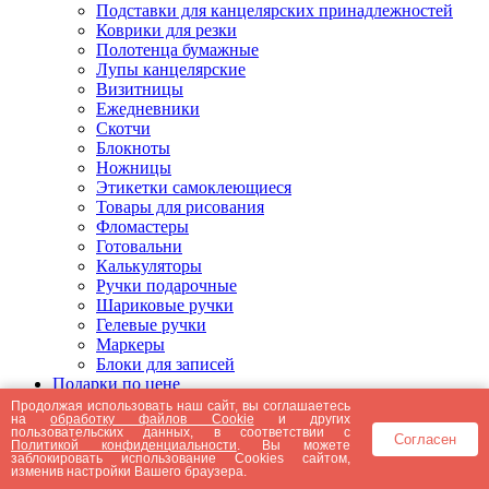
Подставки для канцелярских принадлежностей
Коврики для резки
Полотенца бумажные
Лупы канцелярские
Визитницы
Ежедневники
Скотчи
Блокноты
Ножницы
Этикетки самоклеющиеся
Товары для рисования
Фломастеры
Готовальни
Калькуляторы
Ручки подарочные
Шариковые ручки
Гелевые ручки
Маркеры
Блоки для записей
Подарки по цене
Подарки от 5000 рублей
Продолжая использовать наш сайт, вы соглашаетесь
на
обработку файлов Cookie
и других
Подарки до 5000 рублей
пользовательских данных, в соответствии с
Согласен
Подарки до 3000 рублей
Политикой конфиденциальности
. Вы можете
заблокировать использование Cookies сайтом,
Подарки до 2000 рублей
изменив настройки Вашего браузера.
Подарки до 1000 рублей