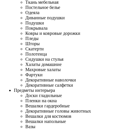
Ткань мебельная
Постельное белье
Одеяла
Диванные подушки
Подушки
Покрывала
Ковры и ковровые дорожки
Пледы
Шторы
Скатерти
Полотенца
Сидушки на стулья
Халаты домашние
Махровые халаты
Фартуки
Декоративные наволочки
Декоративные салфетки
Предметы интерьера
Доски гладильные
Пленки на окна
Вешалки гардеробные
Декоративные головы животных
Вешалки для костюмов
Вешалки напольные
Вазы