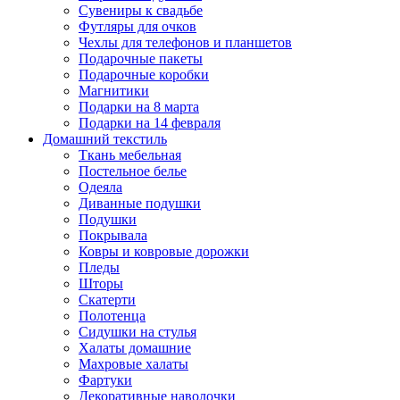
Сувениры к свадьбе
Футляры для очков
Чехлы для телефонов и планшетов
Подарочные пакеты
Подарочные коробки
Магнитики
Подарки на 8 марта
Подарки на 14 февраля
Домашний текстиль
Ткань мебельная
Постельное белье
Одеяла
Диванные подушки
Подушки
Покрывала
Ковры и ковровые дорожки
Пледы
Шторы
Скатерти
Полотенца
Сидушки на стулья
Халаты домашние
Махровые халаты
Фартуки
Декоративные наволочки