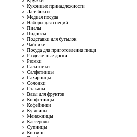
Кружки
Кухонные принадлежности
Ланчбоксы
Медная посуда
Наборы для специй
Пиалы
Подносы
Подставки для бутылок
Чайники
Посуда для приготовления пищи
Разделочные доски
Рюмки
Салатники
Салфетницы
Сахарницы
Солонки
Стаканы
Вазы для фруктов
Конфетницы
Кофейники
Кувшины
Менажницы
Кассероли
Супницы
Корзины