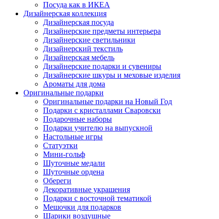
Посуда как в ИКЕА
Дизайнерская коллекция
Дизайнерская посуда
Дизайнерские предметы интерьера
Дизайнерские светильники
Дизайнерский текстиль
Дизайнерская мебель
Дизайнерские подарки и сувениры
Дизайнерские шкуры и меховые изделия
Ароматы для дома
Оригинальные подарки
Оригинальные подарки на Новый Год
Подарки с кристаллами Сваровски
Подарочные наборы
Подарки учителю на выпускной
Настольные игры
Статуэтки
Мини-гольф
Шуточные медали
Шуточные ордена
Обереги
Декоративные украшения
Подарки с восточной тематикой
Мешочки для подарков
Шарики воздушные