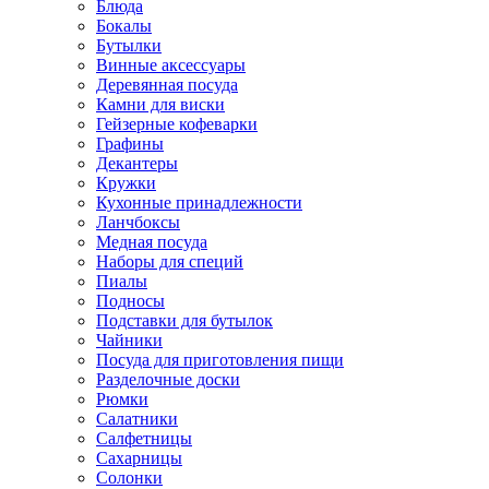
Блюда
Бокалы
Бутылки
Винные аксессуары
Деревянная посуда
Камни для виски
Гейзерные кофеварки
Графины
Декантеры
Кружки
Кухонные принадлежности
Ланчбоксы
Медная посуда
Наборы для специй
Пиалы
Подносы
Подставки для бутылок
Чайники
Посуда для приготовления пищи
Разделочные доски
Рюмки
Салатники
Салфетницы
Сахарницы
Солонки