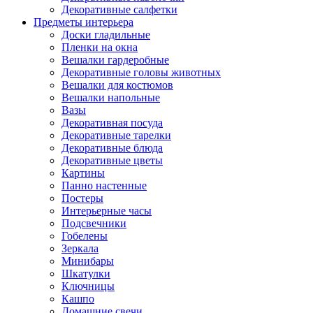
Декоративные салфетки
Предметы интерьера
Доски гладильные
Пленки на окна
Вешалки гардеробные
Декоративные головы животных
Вешалки для костюмов
Вешалки напольные
Вазы
Декоративная посуда
Декоративные тарелки
Декоративные блюда
Декоративные цветы
Картины
Панно настенные
Постеры
Интерьерные часы
Подсвечники
Гобелены
Зеркала
Минибары
Шкатулки
Ключницы
Кашпо
Домашние свечи