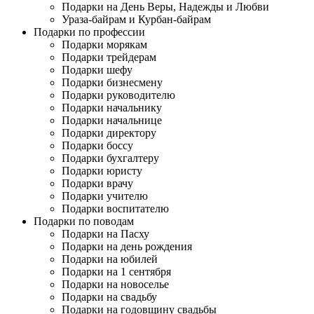
Подарки на День Веры, Надежды и Любви
Ураза-байрам и Курбан-байрам
Подарки по профессии
Подарки морякам
Подарки трейдерам
Подарки шефу
Подарки бизнесмену
Подарки руководителю
Подарки начальнику
Подарки начальнице
Подарки директору
Подарки боссу
Подарки бухгалтеру
Подарки юристу
Подарки врачу
Подарки учителю
Подарки воспитателю
Подарки по поводам
Подарки на Пасху
Подарки на день рождения
Подарки на юбилей
Подарки на 1 сентября
Подарки на новоселье
Подарки на свадьбу
Подарки на годовщину свадьбы