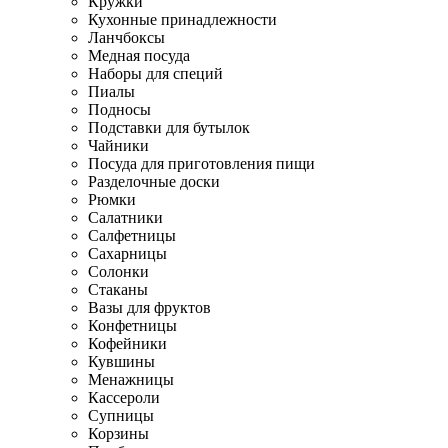
Кружки
Кухонные принадлежности
Ланчбоксы
Медная посуда
Наборы для специй
Пиалы
Подносы
Подставки для бутылок
Чайники
Посуда для приготовления пищи
Разделочные доски
Рюмки
Салатники
Салфетницы
Сахарницы
Солонки
Стаканы
Вазы для фруктов
Конфетницы
Кофейники
Кувшины
Менажницы
Кассероли
Супницы
Корзины