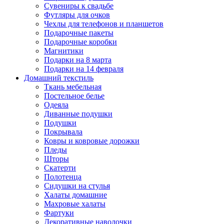
Сувениры к свадьбе
Футляры для очков
Чехлы для телефонов и планшетов
Подарочные пакеты
Подарочные коробки
Магнитики
Подарки на 8 марта
Подарки на 14 февраля
Домашний текстиль
Ткань мебельная
Постельное белье
Одеяла
Диванные подушки
Подушки
Покрывала
Ковры и ковровые дорожки
Пледы
Шторы
Скатерти
Полотенца
Сидушки на стулья
Халаты домашние
Махровые халаты
Фартуки
Декоративные наволочки