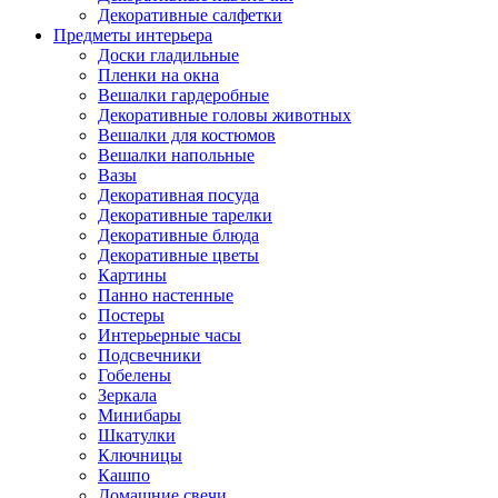
Декоративные салфетки
Предметы интерьера
Доски гладильные
Пленки на окна
Вешалки гардеробные
Декоративные головы животных
Вешалки для костюмов
Вешалки напольные
Вазы
Декоративная посуда
Декоративные тарелки
Декоративные блюда
Декоративные цветы
Картины
Панно настенные
Постеры
Интерьерные часы
Подсвечники
Гобелены
Зеркала
Минибары
Шкатулки
Ключницы
Кашпо
Домашние свечи