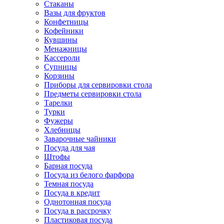
Стаканы
Вазы для фруктов
Конфетницы
Кофейники
Кувшины
Менажницы
Кассероли
Супницы
Корзины
Приборы для сервировки стола
Предметы сервировки стола
Тарелки
Турки
Фужеры
Хлебницы
Заварочные чайники
Посуда для чая
Штофы
Барная посуда
Посуда из белого фарфора
Темная посуда
Посуда в кредит
Однотонная посуда
Посуда в рассрочку
Пластиковая посуда