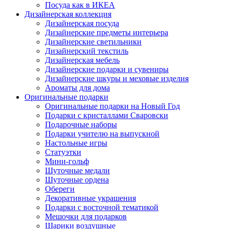
Посуда как в ИКЕА
Дизайнерская коллекция
Дизайнерская посуда
Дизайнерские предметы интерьера
Дизайнерские светильники
Дизайнерский текстиль
Дизайнерская мебель
Дизайнерские подарки и сувениры
Дизайнерские шкуры и меховые изделия
Ароматы для дома
Оригинальные подарки
Оригинальные подарки на Новый Год
Подарки с кристаллами Сваровски
Подарочные наборы
Подарки учителю на выпускной
Настольные игры
Статуэтки
Мини-гольф
Шуточные медали
Шуточные ордена
Обереги
Декоративные украшения
Подарки с восточной тематикой
Мешочки для подарков
Шарики воздушные