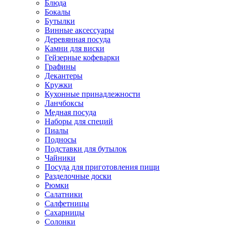
Блюда
Бокалы
Бутылки
Винные аксессуары
Деревянная посуда
Камни для виски
Гейзерные кофеварки
Графины
Декантеры
Кружки
Кухонные принадлежности
Ланчбоксы
Медная посуда
Наборы для специй
Пиалы
Подносы
Подставки для бутылок
Чайники
Посуда для приготовления пищи
Разделочные доски
Рюмки
Салатники
Салфетницы
Сахарницы
Солонки