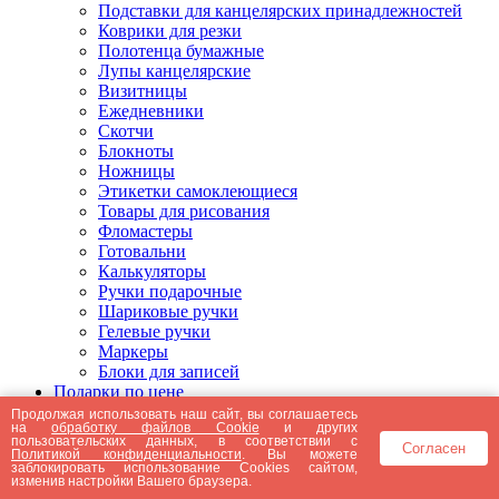
Подставки для канцелярских принадлежностей
Коврики для резки
Полотенца бумажные
Лупы канцелярские
Визитницы
Ежедневники
Скотчи
Блокноты
Ножницы
Этикетки самоклеющиеся
Товары для рисования
Фломастеры
Готовальни
Калькуляторы
Ручки подарочные
Шариковые ручки
Гелевые ручки
Маркеры
Блоки для записей
Подарки по цене
Подарки от 5000 рублей
Продолжая использовать наш сайт, вы соглашаетесь
на
обработку файлов Cookie
и других
Подарки до 5000 рублей
пользовательских данных, в соответствии с
Согласен
Подарки до 3000 рублей
Политикой конфиденциальности
. Вы можете
заблокировать использование Cookies сайтом,
Подарки до 2000 рублей
изменив настройки Вашего браузера.
Подарки до 1000 рублей