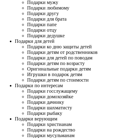
Подарки мужу
Подарки любимому
Подарки другу
Подарки для брата
Подарки папе
Подарки отцу
Подарки дедушке
Подарки для детей
Подарки ко дню защиты детей
Подарки детям от родственников
Подарки для детей по поводам
Подарки детям по возрасту
Оригинальные подарки детям
Игрушки в подарок детям
Подарки детям по стоимости
Подарки по интересам
Подарки госслужащему
Подарки домохозяйке
Подарки дачнику
Подарки шахматисту
Подарки рыбаку
Подарки верующим
Подарки христианам
Подарки на рождество
Подарки мусульманам