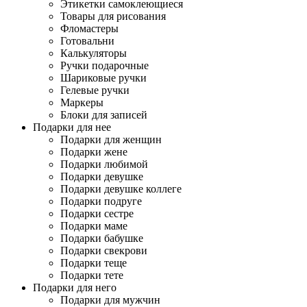
Этикетки самоклеющиеся
Товары для рисования
Фломастеры
Готовальни
Калькуляторы
Ручки подарочные
Шариковые ручки
Гелевые ручки
Маркеры
Блоки для записей
Подарки для нее
Подарки для женщин
Подарки жене
Подарки любимой
Подарки девушке
Подарки девушке коллеге
Подарки подруге
Подарки сестре
Подарки маме
Подарки бабушке
Подарки свекрови
Подарки теще
Подарки тете
Подарки для него
Подарки для мужчин