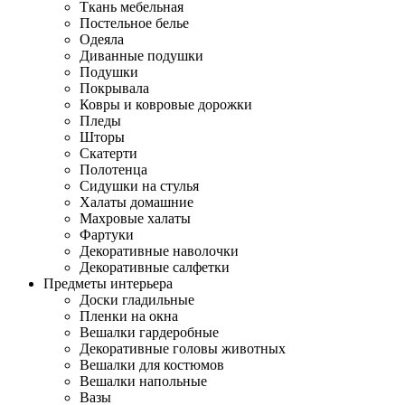
Ткань мебельная
Постельное белье
Одеяла
Диванные подушки
Подушки
Покрывала
Ковры и ковровые дорожки
Пледы
Шторы
Скатерти
Полотенца
Сидушки на стулья
Халаты домашние
Махровые халаты
Фартуки
Декоративные наволочки
Декоративные салфетки
Предметы интерьера
Доски гладильные
Пленки на окна
Вешалки гардеробные
Декоративные головы животных
Вешалки для костюмов
Вешалки напольные
Вазы