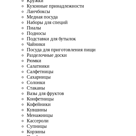
Кружки
Кухонные принадлежности
Ланчбоксы
Медная посуда
Наборы для специй
Пиалы
Подносы
Подставки для бутылок
Чайники
Посуда для приготовления пищи
Разделочные доски
Рюмки
Салатники
Салфетницы
Сахарницы
Солонки
Стаканы
Вазы для фруктов
Конфетницы
Кофейники
Кувшины
Менажницы
Кассероли
Супницы
Корзины