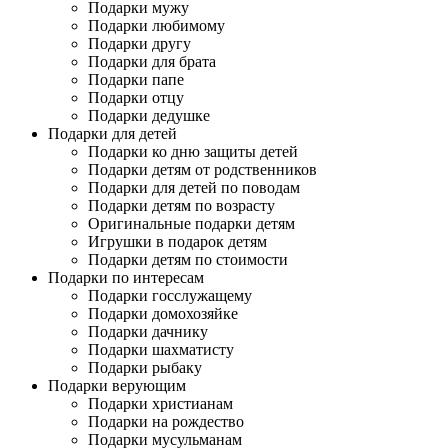
Подарки мужу
Подарки любимому
Подарки другу
Подарки для брата
Подарки папе
Подарки отцу
Подарки дедушке
Подарки для детей
Подарки ко дню защиты детей
Подарки детям от родственников
Подарки для детей по поводам
Подарки детям по возрасту
Оригинальные подарки детям
Игрушки в подарок детям
Подарки детям по стоимости
Подарки по интересам
Подарки госслужащему
Подарки домохозяйке
Подарки дачнику
Подарки шахматисту
Подарки рыбаку
Подарки верующим
Подарки христианам
Подарки на рождество
Подарки мусульманам