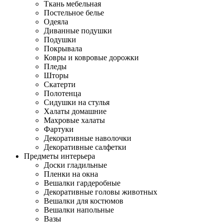
Ткань мебельная
Постельное белье
Одеяла
Диванные подушки
Подушки
Покрывала
Ковры и ковровые дорожки
Пледы
Шторы
Скатерти
Полотенца
Сидушки на стулья
Халаты домашние
Махровые халаты
Фартуки
Декоративные наволочки
Декоративные салфетки
Предметы интерьера
Доски гладильные
Пленки на окна
Вешалки гардеробные
Декоративные головы животных
Вешалки для костюмов
Вешалки напольные
Вазы