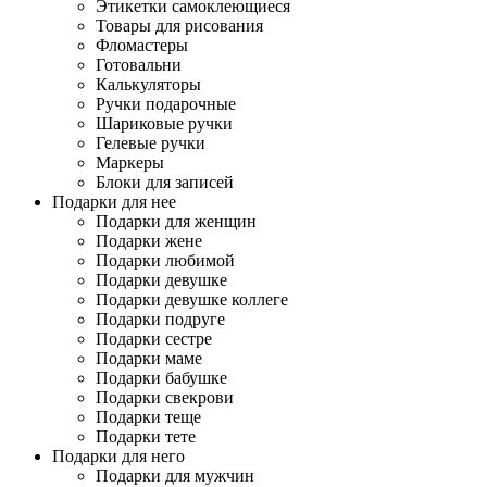
Этикетки самоклеющиеся
Товары для рисования
Фломастеры
Готовальни
Калькуляторы
Ручки подарочные
Шариковые ручки
Гелевые ручки
Маркеры
Блоки для записей
Подарки для нее
Подарки для женщин
Подарки жене
Подарки любимой
Подарки девушке
Подарки девушке коллеге
Подарки подруге
Подарки сестре
Подарки маме
Подарки бабушке
Подарки свекрови
Подарки теще
Подарки тете
Подарки для него
Подарки для мужчин