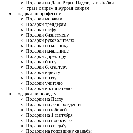
Подарки на День Веры, Надежды и Любви
Ураза-байрам и Курбан-байрам
Подарки по профессии
Подарки морякам
Подарки трейдерам
Подарки шефу
Подарки бизнесмену
Подарки руководителю
Подарки начальнику
Подарки начальнице
Подарки директору
Подарки боссу
Подарки бухгалтеру
Подарки юристу
Подарки врачу
Подарки учителю
Подарки воспитателю
Подарки по поводам
Подарки на Пасху
Подарки на день рождения
Подарки на юбилей
Подарки на 1 сентября
Подарки на новоселье
Подарки на свадьбу
Подарки на годовщину свадьбы