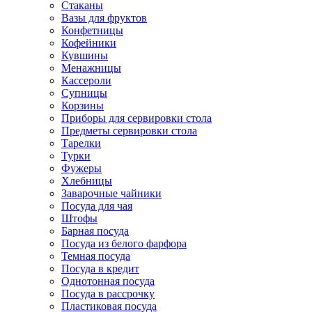
Стаканы
Вазы для фруктов
Конфетницы
Кофейники
Кувшины
Менажницы
Кассероли
Супницы
Корзины
Приборы для сервировки стола
Предметы сервировки стола
Тарелки
Турки
Фужеры
Хлебницы
Заварочные чайники
Посуда для чая
Штофы
Барная посуда
Посуда из белого фарфора
Темная посуда
Посуда в кредит
Однотонная посуда
Посуда в рассрочку
Пластиковая посуда