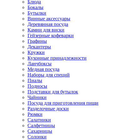
Блюда
Бокалы
Бутылки
Винные аксессуары
Деревянная посуда
Камни для виски
Гейзерные кофеварки
Графины
Декантеры
Кружки
Кухонные принадлежности
Ланчбоксы
Медная посуда
Наборы для специй
Пиалы
Подносы
Подставки для бутылок
Чайники
Посуда для приготовления пищи
Разделочные доски
Рюмки
Салатники
Салфетницы
Сахарницы
Солонки