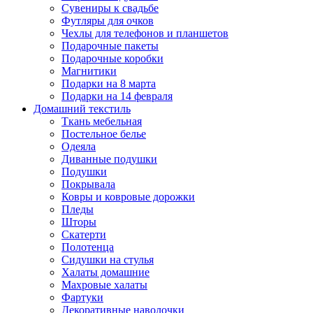
Сувениры к свадьбе
Футляры для очков
Чехлы для телефонов и планшетов
Подарочные пакеты
Подарочные коробки
Магнитики
Подарки на 8 марта
Подарки на 14 февраля
Домашний текстиль
Ткань мебельная
Постельное белье
Одеяла
Диванные подушки
Подушки
Покрывала
Ковры и ковровые дорожки
Пледы
Шторы
Скатерти
Полотенца
Сидушки на стулья
Халаты домашние
Махровые халаты
Фартуки
Декоративные наволочки