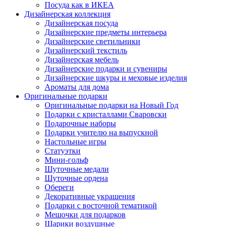
Посуда как в ИКЕА
Дизайнерская коллекция
Дизайнерская посуда
Дизайнерские предметы интерьера
Дизайнерские светильники
Дизайнерский текстиль
Дизайнерская мебель
Дизайнерские подарки и сувениры
Дизайнерские шкуры и меховые изделия
Ароматы для дома
Оригинальные подарки
Оригинальные подарки на Новый Год
Подарки с кристаллами Сваровски
Подарочные наборы
Подарки учителю на выпускной
Настольные игры
Статуэтки
Мини-гольф
Шуточные медали
Шуточные ордена
Обереги
Декоративные украшения
Подарки с восточной тематикой
Мешочки для подарков
Шарики воздушные