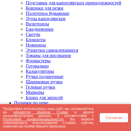
Подставки для канцелярских принадлежностей
Коврики для резки
Полотенца бумажные
Лупы канцелярские
Визитницы
Ежедневники
Скотчи
Блокноты
Ножницы
Этикетки самоклеющиеся
Товары для рисования
Фломастеры
Готовальни
Калькуляторы
Ручки подарочные
Шариковые ручки
Гелевые ручки
Маркеры
Блоки для записей
Подарки по цене
Подарки от 5000 рублей
Продолжая использовать наш сайт, вы соглашаетесь
на
обработку файлов Cookie
и других
Подарки до 5000 рублей
пользовательских данных, в соответствии с
Согласен
Подарки до 3000 рублей
Политикой конфиденциальности
. Вы можете
заблокировать использование Cookies сайтом,
Подарки до 2000 рублей
изменив настройки Вашего браузера.
Подарки до 1000 рублей