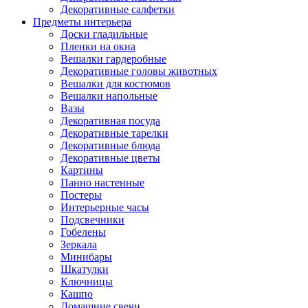
Декоративные салфетки
Предметы интерьера
Доски гладильные
Пленки на окна
Вешалки гардеробные
Декоративные головы животных
Вешалки для костюмов
Вешалки напольные
Вазы
Декоративная посуда
Декоративные тарелки
Декоративные блюда
Декоративные цветы
Картины
Панно настенные
Постеры
Интерьерные часы
Подсвечники
Гобелены
Зеркала
Минибары
Шкатулки
Ключницы
Кашпо
Домашние свечи