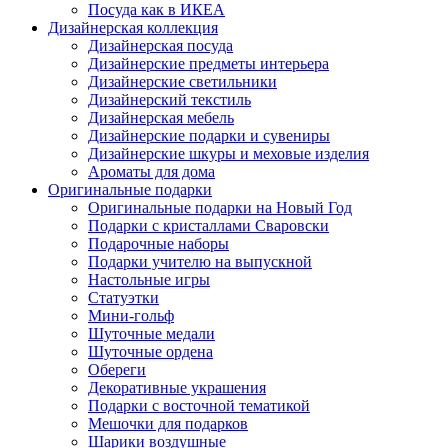
Посуда как в ИКЕА
Дизайнерская коллекция
Дизайнерская посуда
Дизайнерские предметы интерьера
Дизайнерские светильники
Дизайнерский текстиль
Дизайнерская мебель
Дизайнерские подарки и сувениры
Дизайнерские шкуры и меховые изделия
Ароматы для дома
Оригинальные подарки
Оригинальные подарки на Новый Год
Подарки с кристаллами Сваровски
Подарочные наборы
Подарки учителю на выпускной
Настольные игры
Статуэтки
Мини-гольф
Шуточные медали
Шуточные ордена
Обереги
Декоративные украшения
Подарки с восточной тематикой
Мешочки для подарков
Шарики воздушные