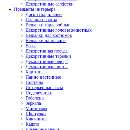
Декоративные салфетки
Предметы интерьера
Доски гладильные
Пленки на окна
Вешалки гардеробные
Декоративные головы животных
Вешалки для костюмов
Вешалки напольные
Вазы
Декоративная посуда
Декоративные тарелки
Декоративные блюда
Декоративные цветы
Картины
Панно настенные
Постеры
Интерьерные часы
Подсвечники
Гобелены
Зеркала
Минибары
Шкатулки
Ключницы
Кашпо
Домашние свечи