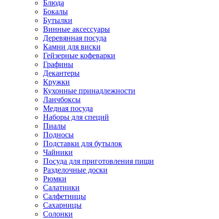
Блюда
Бокалы
Бутылки
Винные аксессуары
Деревянная посуда
Камни для виски
Гейзерные кофеварки
Графины
Декантеры
Кружки
Кухонные принадлежности
Ланчбоксы
Медная посуда
Наборы для специй
Пиалы
Подносы
Подставки для бутылок
Чайники
Посуда для приготовления пищи
Разделочные доски
Рюмки
Салатники
Салфетницы
Сахарницы
Солонки