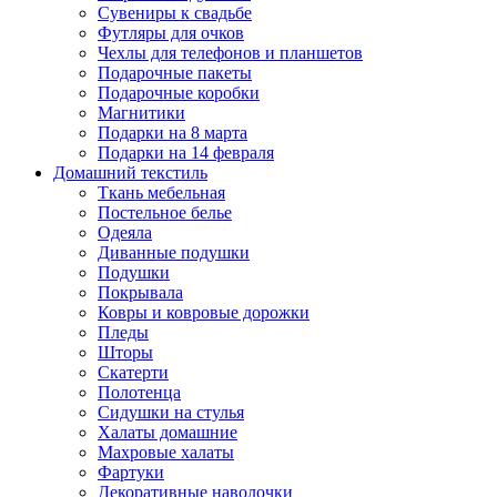
Сувениры к свадьбе
Футляры для очков
Чехлы для телефонов и планшетов
Подарочные пакеты
Подарочные коробки
Магнитики
Подарки на 8 марта
Подарки на 14 февраля
Домашний текстиль
Ткань мебельная
Постельное белье
Одеяла
Диванные подушки
Подушки
Покрывала
Ковры и ковровые дорожки
Пледы
Шторы
Скатерти
Полотенца
Сидушки на стулья
Халаты домашние
Махровые халаты
Фартуки
Декоративные наволочки