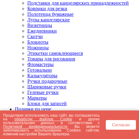
Подставки для канцелярских принадлежностей
Коврики для резки
Полотенца бумажные
Лупы канцелярские
Визитницы
Ежедневники
Скотчи
Блокноты
Ножницы
Этикетки самоклеющиеся
Товары для рисования
Фломастеры
Готовальни
Калькуляторы
Ручки подарочные
Шариковые ручки
Гелевые ручки
Маркеры
Блоки для записей
Подарки по цене
Подарки от 5000 рублей
Продолжая использовать наш сайт, вы соглашаетесь
на
обработку файлов Cookie
и других
Подарки до 5000 рублей
пользовательских данных, в соответствии с
Согласен
Подарки до 3000 рублей
Политикой конфиденциальности
. Вы можете
заблокировать использование Cookies сайтом,
Подарки до 2000 рублей
изменив настройки Вашего браузера.
Подарки до 1000 рублей