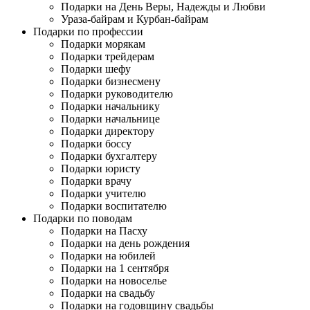
Подарки на День Веры, Надежды и Любви
Ураза-байрам и Курбан-байрам
Подарки по профессии
Подарки морякам
Подарки трейдерам
Подарки шефу
Подарки бизнесмену
Подарки руководителю
Подарки начальнику
Подарки начальнице
Подарки директору
Подарки боссу
Подарки бухгалтеру
Подарки юристу
Подарки врачу
Подарки учителю
Подарки воспитателю
Подарки по поводам
Подарки на Пасху
Подарки на день рождения
Подарки на юбилей
Подарки на 1 сентября
Подарки на новоселье
Подарки на свадьбу
Подарки на годовщину свадьбы