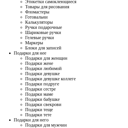
Этикетки самоклеющиеся
Товары для рисования
Фломастеры
Готовальни
Калькуляторы
Ручки подарочные
Шариковые ручки
Гелевые ручки
Маркеры
Блоки для записей
Подарки для нее
Подарки для женщин
Подарки жене
Подарки любимой
Подарки девушке
Подарки девушке коллеге
Подарки подруге
Подарки сестре
Подарки маме
Подарки бабушке
Подарки свекрови
Подарки теще
Подарки тете
Подарки для него
Подарки для мужчин