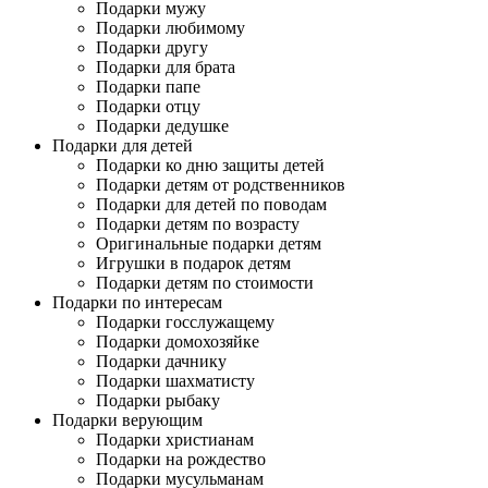
Подарки мужу
Подарки любимому
Подарки другу
Подарки для брата
Подарки папе
Подарки отцу
Подарки дедушке
Подарки для детей
Подарки ко дню защиты детей
Подарки детям от родственников
Подарки для детей по поводам
Подарки детям по возрасту
Оригинальные подарки детям
Игрушки в подарок детям
Подарки детям по стоимости
Подарки по интересам
Подарки госслужащему
Подарки домохозяйке
Подарки дачнику
Подарки шахматисту
Подарки рыбаку
Подарки верующим
Подарки христианам
Подарки на рождество
Подарки мусульманам