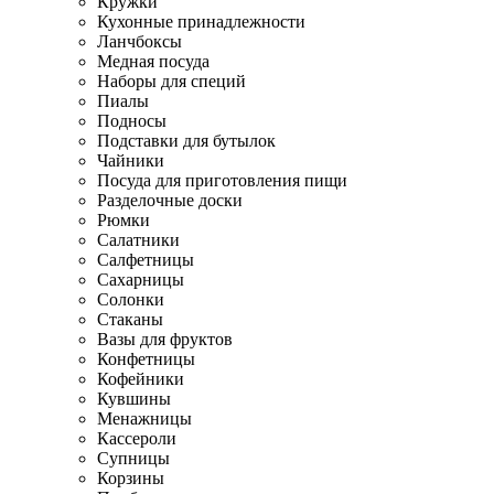
Кружки
Кухонные принадлежности
Ланчбоксы
Медная посуда
Наборы для специй
Пиалы
Подносы
Подставки для бутылок
Чайники
Посуда для приготовления пищи
Разделочные доски
Рюмки
Салатники
Салфетницы
Сахарницы
Солонки
Стаканы
Вазы для фруктов
Конфетницы
Кофейники
Кувшины
Менажницы
Кассероли
Супницы
Корзины