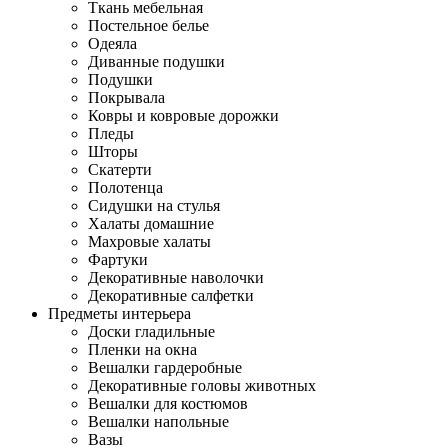
Ткань мебельная
Постельное белье
Одеяла
Диванные подушки
Подушки
Покрывала
Ковры и ковровые дорожки
Пледы
Шторы
Скатерти
Полотенца
Сидушки на стулья
Халаты домашние
Махровые халаты
Фартуки
Декоративные наволочки
Декоративные салфетки
Предметы интерьера
Доски гладильные
Пленки на окна
Вешалки гардеробные
Декоративные головы животных
Вешалки для костюмов
Вешалки напольные
Вазы