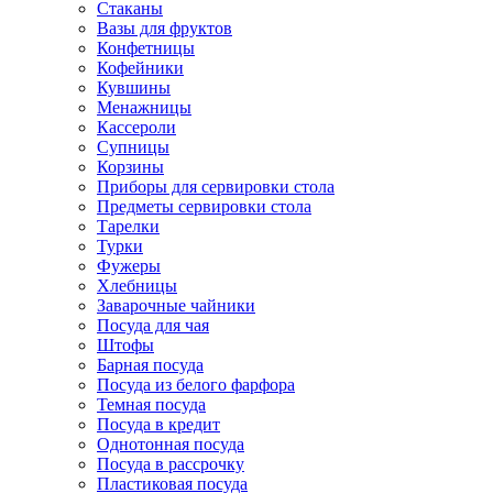
Стаканы
Вазы для фруктов
Конфетницы
Кофейники
Кувшины
Менажницы
Кассероли
Супницы
Корзины
Приборы для сервировки стола
Предметы сервировки стола
Тарелки
Турки
Фужеры
Хлебницы
Заварочные чайники
Посуда для чая
Штофы
Барная посуда
Посуда из белого фарфора
Темная посуда
Посуда в кредит
Однотонная посуда
Посуда в рассрочку
Пластиковая посуда