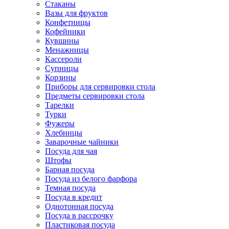
Стаканы
Вазы для фруктов
Конфетницы
Кофейники
Кувшины
Менажницы
Кассероли
Супницы
Корзины
Приборы для сервировки стола
Предметы сервировки стола
Тарелки
Турки
Фужеры
Хлебницы
Заварочные чайники
Посуда для чая
Штофы
Барная посуда
Посуда из белого фарфора
Темная посуда
Посуда в кредит
Однотонная посуда
Посуда в рассрочку
Пластиковая посуда