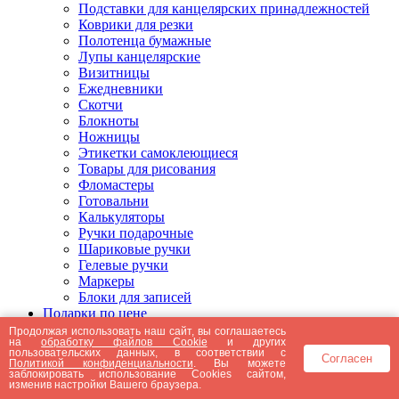
Подставки для канцелярских принадлежностей
Коврики для резки
Полотенца бумажные
Лупы канцелярские
Визитницы
Ежедневники
Скотчи
Блокноты
Ножницы
Этикетки самоклеющиеся
Товары для рисования
Фломастеры
Готовальни
Калькуляторы
Ручки подарочные
Шариковые ручки
Гелевые ручки
Маркеры
Блоки для записей
Подарки по цене
Подарки от 5000 рублей
Продолжая использовать наш сайт, вы соглашаетесь
на
обработку файлов Cookie
и других
Подарки до 5000 рублей
пользовательских данных, в соответствии с
Согласен
Подарки до 3000 рублей
Политикой конфиденциальности
. Вы можете
заблокировать использование Cookies сайтом,
Подарки до 2000 рублей
изменив настройки Вашего браузера.
Подарки до 1000 рублей