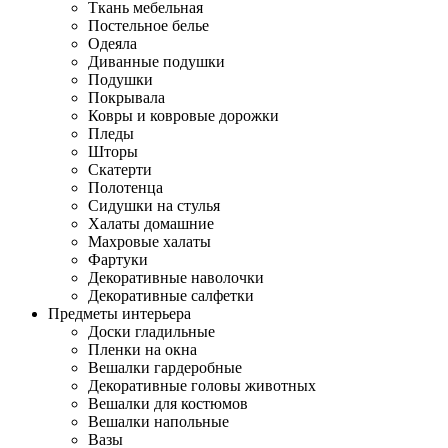
Ткань мебельная
Постельное белье
Одеяла
Диванные подушки
Подушки
Покрывала
Ковры и ковровые дорожки
Пледы
Шторы
Скатерти
Полотенца
Сидушки на стулья
Халаты домашние
Махровые халаты
Фартуки
Декоративные наволочки
Декоративные салфетки
Предметы интерьера
Доски гладильные
Пленки на окна
Вешалки гардеробные
Декоративные головы животных
Вешалки для костюмов
Вешалки напольные
Вазы