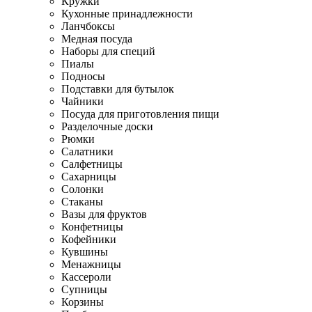
Кружки
Кухонные принадлежности
Ланчбоксы
Медная посуда
Наборы для специй
Пиалы
Подносы
Подставки для бутылок
Чайники
Посуда для приготовления пищи
Разделочные доски
Рюмки
Салатники
Салфетницы
Сахарницы
Солонки
Стаканы
Вазы для фруктов
Конфетницы
Кофейники
Кувшины
Менажницы
Кассероли
Супницы
Корзины