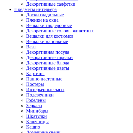
Декоративные салфетки
Предметы интерьера
Доски гладильные
Пленки на окна
Вешалки гардеробные
Декоративные головы животных
Вешалки для костюмов
Вешалки напольные
Вазы
Декоративная посуда
Декоративные тарелки
Декоративные блюда
Декоративные цветы
Картины
Панно настенные
Постеры
Интерьерные часы
Подсвечники
Гобелены
Зеркала
Минибары
Шкатулки
Ключницы
Кашпо
Домашние свечи