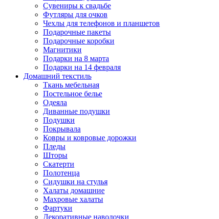
Сувениры к свадьбе
Футляры для очков
Чехлы для телефонов и планшетов
Подарочные пакеты
Подарочные коробки
Магнитики
Подарки на 8 марта
Подарки на 14 февраля
Домашний текстиль
Ткань мебельная
Постельное белье
Одеяла
Диванные подушки
Подушки
Покрывала
Ковры и ковровые дорожки
Пледы
Шторы
Скатерти
Полотенца
Сидушки на стулья
Халаты домашние
Махровые халаты
Фартуки
Декоративные наволочки