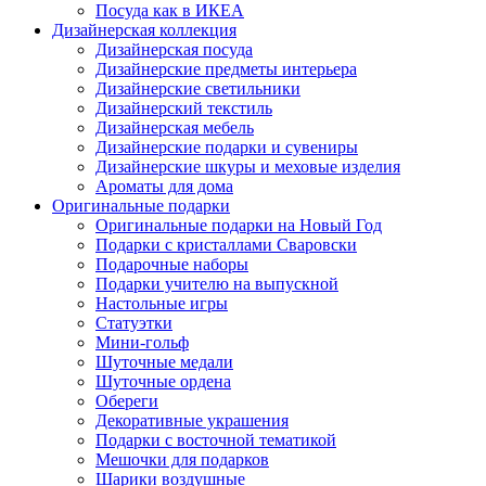
Посуда как в ИКЕА
Дизайнерская коллекция
Дизайнерская посуда
Дизайнерские предметы интерьера
Дизайнерские светильники
Дизайнерский текстиль
Дизайнерская мебель
Дизайнерские подарки и сувениры
Дизайнерские шкуры и меховые изделия
Ароматы для дома
Оригинальные подарки
Оригинальные подарки на Новый Год
Подарки с кристаллами Сваровски
Подарочные наборы
Подарки учителю на выпускной
Настольные игры
Статуэтки
Мини-гольф
Шуточные медали
Шуточные ордена
Обереги
Декоративные украшения
Подарки с восточной тематикой
Мешочки для подарков
Шарики воздушные