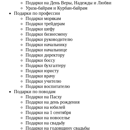
Подарки на День Веры, Надежды и Любви
Ураза-байрам и Курбан-байрам
Подарки по профессии
Подарки морякам
Подарки трейдерам
Подарки шефу
Подарки бизнесмену
Подарки руководителю
Подарки начальнику
Подарки начальнице
Подарки директору
Подарки боссу
Подарки бухгалтеру
Подарки юристу
Подарки врачу
Подарки учителю
Подарки воспитателю
Подарки по поводам
Подарки на Пасху
Подарки на день рождения
Подарки на юбилей
Подарки на 1 сентября
Подарки на новоселье
Подарки на свадьбу
Подарки на годовщину свадьбы