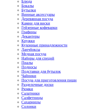
Блюда
Бокалы
Бутылки
Винные аксессуары
Деревянная посуда
Камни для виски
Гейзерные кофеварки
Графины
Декантеры
Кружки
Кухонные принадлежности
Ланчбоксы
Медная посуда
Наборы для специй
Пиалы
Подносы
Подставки для бутылок
Чайники
Посуда для приготовления пищи
Разделочные доски
Рюмки
Салатники
Салфетницы
Сахарницы
Солонки