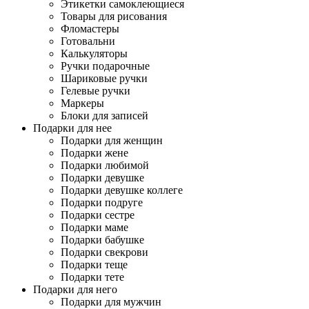
Этикетки самоклеющиеся
Товары для рисования
Фломастеры
Готовальни
Калькуляторы
Ручки подарочные
Шариковые ручки
Гелевые ручки
Маркеры
Блоки для записей
Подарки для нее
Подарки для женщин
Подарки жене
Подарки любимой
Подарки девушке
Подарки девушке коллеге
Подарки подруге
Подарки сестре
Подарки маме
Подарки бабушке
Подарки свекрови
Подарки теще
Подарки тете
Подарки для него
Подарки для мужчин