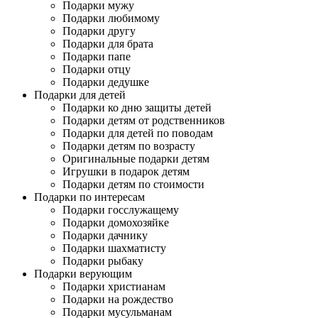
Подарки мужу
Подарки любимому
Подарки другу
Подарки для брата
Подарки папе
Подарки отцу
Подарки дедушке
Подарки для детей
Подарки ко дню защиты детей
Подарки детям от родственников
Подарки для детей по поводам
Подарки детям по возрасту
Оригинальные подарки детям
Игрушки в подарок детям
Подарки детям по стоимости
Подарки по интересам
Подарки госслужащему
Подарки домохозяйке
Подарки дачнику
Подарки шахматисту
Подарки рыбаку
Подарки верующим
Подарки христианам
Подарки на рождество
Подарки мусульманам