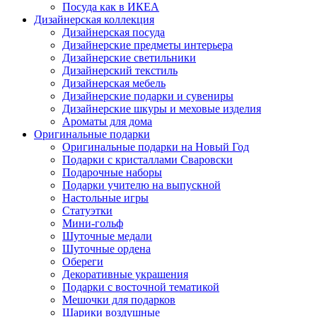
Посуда как в ИКЕА
Дизайнерская коллекция
Дизайнерская посуда
Дизайнерские предметы интерьера
Дизайнерские светильники
Дизайнерский текстиль
Дизайнерская мебель
Дизайнерские подарки и сувениры
Дизайнерские шкуры и меховые изделия
Ароматы для дома
Оригинальные подарки
Оригинальные подарки на Новый Год
Подарки с кристаллами Сваровски
Подарочные наборы
Подарки учителю на выпускной
Настольные игры
Статуэтки
Мини-гольф
Шуточные медали
Шуточные ордена
Обереги
Декоративные украшения
Подарки с восточной тематикой
Мешочки для подарков
Шарики воздушные