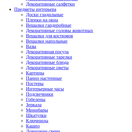
Декоративные салфетки
Предметы интерьера
Доски гладильные
Пленки на окна
Вешалки гардеробные
Декоративные головы животных
Вешалки для костюмов
Вешалки напольные
Вазы
Декоративная посуда
Декоративные тарелки
Декоративные блюда
Декоративные цветы
Картины
Панно настенные
Постеры
Интерьерные часы
Подсвечники
Гобелены
Зеркала
Минибары
Шкатулки
Ключницы
Кашпо
Домашние свечи