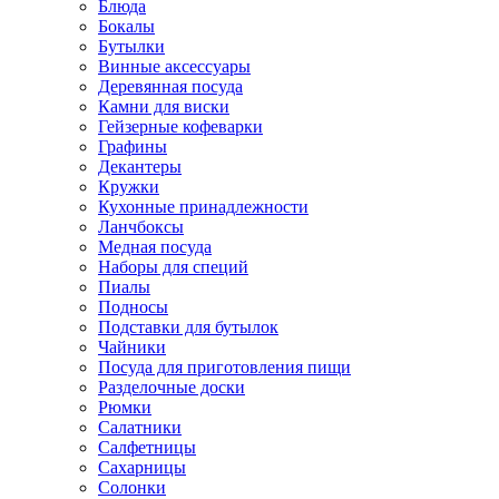
Блюда
Бокалы
Бутылки
Винные аксессуары
Деревянная посуда
Камни для виски
Гейзерные кофеварки
Графины
Декантеры
Кружки
Кухонные принадлежности
Ланчбоксы
Медная посуда
Наборы для специй
Пиалы
Подносы
Подставки для бутылок
Чайники
Посуда для приготовления пищи
Разделочные доски
Рюмки
Салатники
Салфетницы
Сахарницы
Солонки