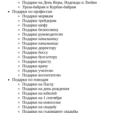
Подарки на День Веры, Надежды и Любви
Ураза-байрам и Курбан-байрам
Подарки по профессии
Подарки морякам
Подарки трейдерам
Подарки шефу
Подарки бизнесмену
Подарки руководителю
Подарки начальнику
Подарки начальнице
Подарки директору
Подарки боссу
Подарки бухгалтеру
Подарки юристу
Подарки врачу
Подарки учителю
Подарки воспитателю
Подарки по поводам
Подарки на Пасху
Подарки на день рождения
Подарки на юбилей
Подарки на 1 сентября
Подарки на новоселье
Подарки на свадьбу
Подарки на годовщину свадьбы