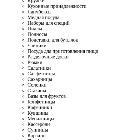
Кружки
Кухонные принадлежности
Ланчбоксы
Медная посуда
Наборы для специй
Пиалы
Подносы
Подставки для бутылок
Чайники
Посуда для приготовления пищи
Разделочные доски
Рюмки
Салатники
Салфетницы
Сахарницы
Солонки
Стаканы
Вазы для фруктов
Конфетницы
Кофейники
Кувшины
Менажницы
Кассероли
Супницы
Корзины