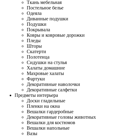
Ткань мебельная
Постельное белье
Одеяла
Диванные подушки
Подушки
Покрывала
Ковры и ковровые дорожки
Пледы
Шторы
Скатерти
Полотенца
Сидушки на стулья
Халаты домашние
Махровые халаты
Фартуки
Декоративные наволочки
Декоративные салфетки
Предметы интерьера
Доски гладильные
Пленки на окна
Вешалки гардеробные
Декоративные головы животных
Вешалки для костюмов
Вешалки напольные
Вазы