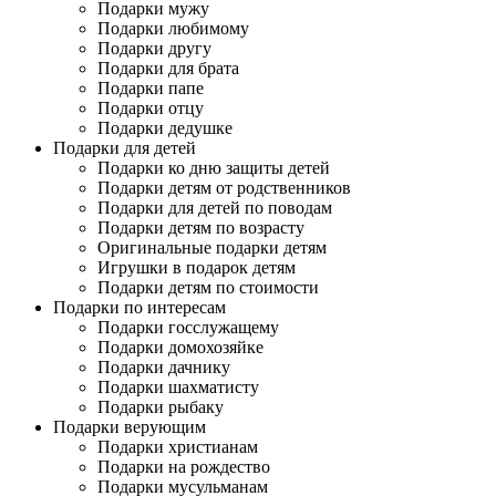
Подарки мужу
Подарки любимому
Подарки другу
Подарки для брата
Подарки папе
Подарки отцу
Подарки дедушке
Подарки для детей
Подарки ко дню защиты детей
Подарки детям от родственников
Подарки для детей по поводам
Подарки детям по возрасту
Оригинальные подарки детям
Игрушки в подарок детям
Подарки детям по стоимости
Подарки по интересам
Подарки госслужащему
Подарки домохозяйке
Подарки дачнику
Подарки шахматисту
Подарки рыбаку
Подарки верующим
Подарки христианам
Подарки на рождество
Подарки мусульманам