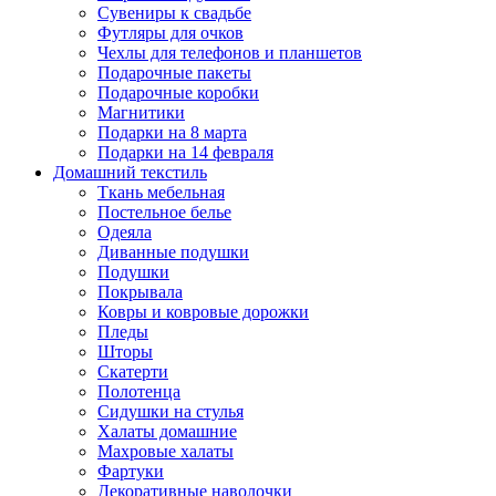
Сувениры к свадьбе
Футляры для очков
Чехлы для телефонов и планшетов
Подарочные пакеты
Подарочные коробки
Магнитики
Подарки на 8 марта
Подарки на 14 февраля
Домашний текстиль
Ткань мебельная
Постельное белье
Одеяла
Диванные подушки
Подушки
Покрывала
Ковры и ковровые дорожки
Пледы
Шторы
Скатерти
Полотенца
Сидушки на стулья
Халаты домашние
Махровые халаты
Фартуки
Декоративные наволочки