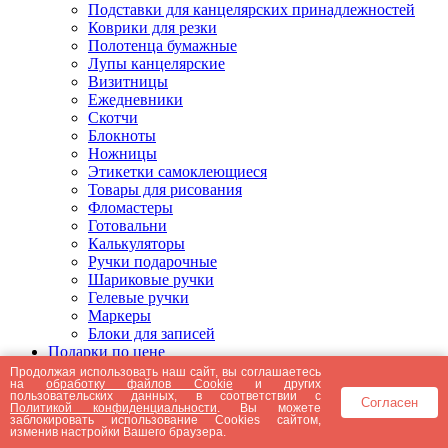
Подставки для канцелярских принадлежностей
Коврики для резки
Полотенца бумажные
Лупы канцелярские
Визитницы
Ежедневники
Скотчи
Блокноты
Ножницы
Этикетки самоклеющиеся
Товары для рисования
Фломастеры
Готовальни
Калькуляторы
Ручки подарочные
Шариковые ручки
Гелевые ручки
Маркеры
Блоки для записей
Подарки по цене
Подарки от 5000 рублей
Продолжая использовать наш сайт, вы соглашаетесь
на
обработку файлов Cookie
и других
Подарки до 5000 рублей
пользовательских данных, в соответствии с
Согласен
Подарки до 3000 рублей
Политикой конфиденциальности
. Вы можете
заблокировать использование Cookies сайтом,
Подарки до 2000 рублей
изменив настройки Вашего браузера.
Подарки до 1000 рублей