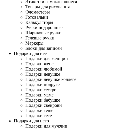
Этикетки самоклеющиеся
Товары для рисования
Фломастеры
Готовальни
Калькуляторы
Ручки подарочные
Шариковые ручки
Гелевые ручки
Маркеры
Блоки для записей
Подарки для нее
Подарки для женщин
Подарки жене
Подарки любимой
Подарки девушке
Подарки девушке коллеге
Подарки подруге
Подарки сестре
Подарки маме
Подарки бабушке
Подарки свекрови
Подарки теще
Подарки тете
Подарки для него
Подарки для мужчин