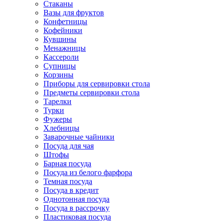
Стаканы
Вазы для фруктов
Конфетницы
Кофейники
Кувшины
Менажницы
Кассероли
Супницы
Корзины
Приборы для сервировки стола
Предметы сервировки стола
Тарелки
Турки
Фужеры
Хлебницы
Заварочные чайники
Посуда для чая
Штофы
Барная посуда
Посуда из белого фарфора
Темная посуда
Посуда в кредит
Однотонная посуда
Посуда в рассрочку
Пластиковая посуда