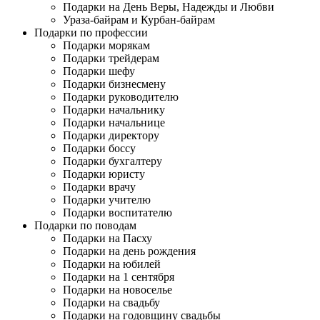
Подарки на День Веры, Надежды и Любви
Ураза-байрам и Курбан-байрам
Подарки по профессии
Подарки морякам
Подарки трейдерам
Подарки шефу
Подарки бизнесмену
Подарки руководителю
Подарки начальнику
Подарки начальнице
Подарки директору
Подарки боссу
Подарки бухгалтеру
Подарки юристу
Подарки врачу
Подарки учителю
Подарки воспитателю
Подарки по поводам
Подарки на Пасху
Подарки на день рождения
Подарки на юбилей
Подарки на 1 сентября
Подарки на новоселье
Подарки на свадьбу
Подарки на годовщину свадьбы