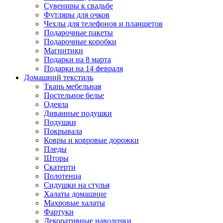
Сувениры к свадьбе
Футляры для очков
Чехлы для телефонов и планшетов
Подарочные пакеты
Подарочные коробки
Магнитики
Подарки на 8 марта
Подарки на 14 февраля
Домашний текстиль
Ткань мебельная
Постельное белье
Одеяла
Диванные подушки
Подушки
Покрывала
Ковры и ковровые дорожки
Пледы
Шторы
Скатерти
Полотенца
Сидушки на стулья
Халаты домашние
Махровые халаты
Фартуки
Декоративные наволочки