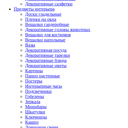
Декоративные салфетки
Предметы интерьера
Доски гладильные
Пленки на окна
Вешалки гардеробные
Декоративные головы животных
Вешалки для костюмов
Вешалки напольные
Вазы
Декоративная посуда
Декоративные тарелки
Декоративные блюда
Декоративные цветы
Картины
Панно настенные
Постеры
Интерьерные часы
Подсвечники
Гобелены
Зеркала
Минибары
Шкатулки
Ключницы
Кашпо
Домашние свечи