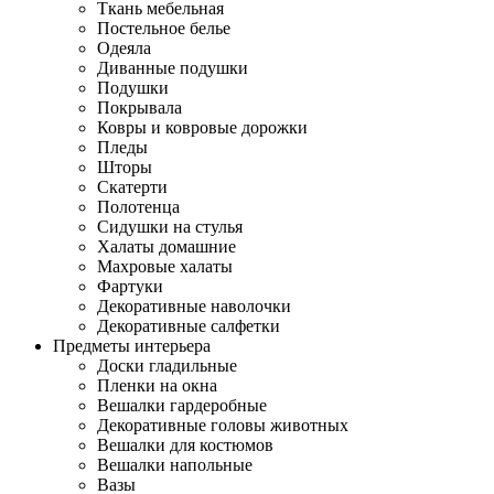
Ткань мебельная
Постельное белье
Одеяла
Диванные подушки
Подушки
Покрывала
Ковры и ковровые дорожки
Пледы
Шторы
Скатерти
Полотенца
Сидушки на стулья
Халаты домашние
Махровые халаты
Фартуки
Декоративные наволочки
Декоративные салфетки
Предметы интерьера
Доски гладильные
Пленки на окна
Вешалки гардеробные
Декоративные головы животных
Вешалки для костюмов
Вешалки напольные
Вазы