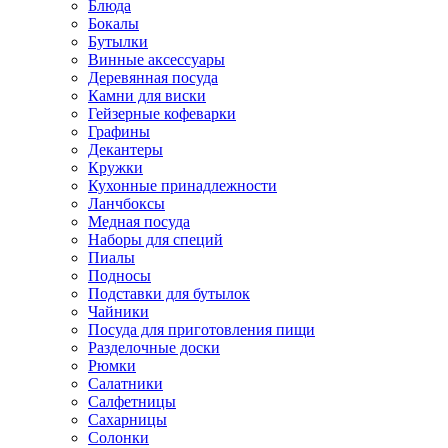
Блюда
Бокалы
Бутылки
Винные аксессуары
Деревянная посуда
Камни для виски
Гейзерные кофеварки
Графины
Декантеры
Кружки
Кухонные принадлежности
Ланчбоксы
Медная посуда
Наборы для специй
Пиалы
Подносы
Подставки для бутылок
Чайники
Посуда для приготовления пищи
Разделочные доски
Рюмки
Салатники
Салфетницы
Сахарницы
Солонки