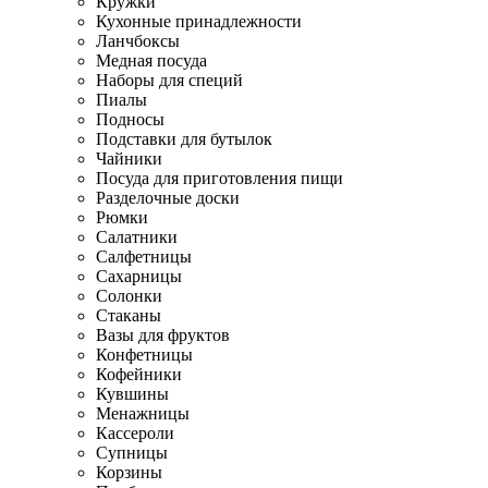
Кружки
Кухонные принадлежности
Ланчбоксы
Медная посуда
Наборы для специй
Пиалы
Подносы
Подставки для бутылок
Чайники
Посуда для приготовления пищи
Разделочные доски
Рюмки
Салатники
Салфетницы
Сахарницы
Солонки
Стаканы
Вазы для фруктов
Конфетницы
Кофейники
Кувшины
Менажницы
Кассероли
Супницы
Корзины