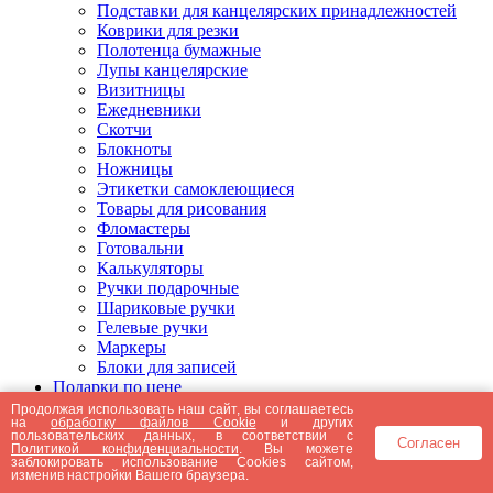
Подставки для канцелярских принадлежностей
Коврики для резки
Полотенца бумажные
Лупы канцелярские
Визитницы
Ежедневники
Скотчи
Блокноты
Ножницы
Этикетки самоклеющиеся
Товары для рисования
Фломастеры
Готовальни
Калькуляторы
Ручки подарочные
Шариковые ручки
Гелевые ручки
Маркеры
Блоки для записей
Подарки по цене
Подарки от 5000 рублей
Продолжая использовать наш сайт, вы соглашаетесь
на
обработку файлов Cookie
и других
Подарки до 5000 рублей
пользовательских данных, в соответствии с
Согласен
Подарки до 3000 рублей
Политикой конфиденциальности
. Вы можете
заблокировать использование Cookies сайтом,
Подарки до 2000 рублей
изменив настройки Вашего браузера.
Подарки до 1000 рублей