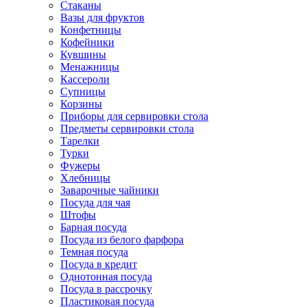
Стаканы
Вазы для фруктов
Конфетницы
Кофейники
Кувшины
Менажницы
Кассероли
Супницы
Корзины
Приборы для сервировки стола
Предметы сервировки стола
Тарелки
Турки
Фужеры
Хлебницы
Заварочные чайники
Посуда для чая
Штофы
Барная посуда
Посуда из белого фарфора
Темная посуда
Посуда в кредит
Однотонная посуда
Посуда в рассрочку
Пластиковая посуда