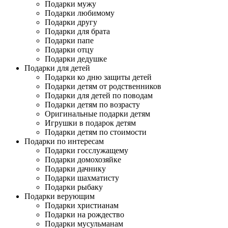
Подарки мужу
Подарки любимому
Подарки другу
Подарки для брата
Подарки папе
Подарки отцу
Подарки дедушке
Подарки для детей
Подарки ко дню защиты детей
Подарки детям от родственников
Подарки для детей по поводам
Подарки детям по возрасту
Оригинальные подарки детям
Игрушки в подарок детям
Подарки детям по стоимости
Подарки по интересам
Подарки госслужащему
Подарки домохозяйке
Подарки дачнику
Подарки шахматисту
Подарки рыбаку
Подарки верующим
Подарки христианам
Подарки на рождество
Подарки мусульманам