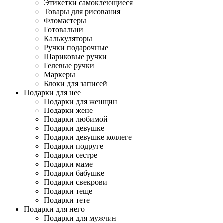
Этикетки самоклеющиеся
Товары для рисования
Фломастеры
Готовальни
Калькуляторы
Ручки подарочные
Шариковые ручки
Гелевые ручки
Маркеры
Блоки для записей
Подарки для нее
Подарки для женщин
Подарки жене
Подарки любимой
Подарки девушке
Подарки девушке коллеге
Подарки подруге
Подарки сестре
Подарки маме
Подарки бабушке
Подарки свекрови
Подарки теще
Подарки тете
Подарки для него
Подарки для мужчин