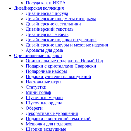
Посуда как в ИКЕА
Дизайнерская коллекция
Дизайнерская посуда
Дизайнерские предметы интерьера
Дизайнерские светильники
Дизайнерский текстиль
Дизайнерская мебель
Дизайнерские подарки и сувениры
Дизайнерские шкуры и меховые изделия
Ароматы для дома
Оригинальные подарки
Оригинальные подарки на Новый Год
Подарки с кристаллами Сваровски
Подарочные наборы
Подарки учителю на выпускной
Настольные игры
Статуэтки
Мини-гольф
Шуточные медали
Шуточные ордена
Обереги
Декоративные украшения
Подарки с восточной тематикой
Мешочки для подарков
Шарики воздушные