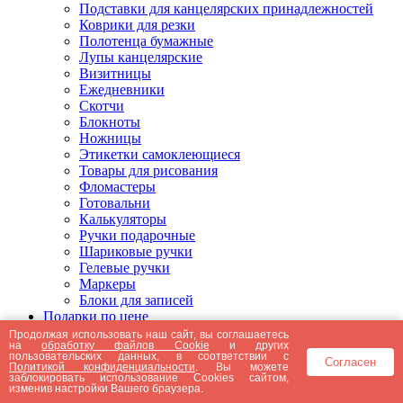
Подставки для канцелярских принадлежностей
Коврики для резки
Полотенца бумажные
Лупы канцелярские
Визитницы
Ежедневники
Скотчи
Блокноты
Ножницы
Этикетки самоклеющиеся
Товары для рисования
Фломастеры
Готовальни
Калькуляторы
Ручки подарочные
Шариковые ручки
Гелевые ручки
Маркеры
Блоки для записей
Подарки по цене
Подарки от 5000 рублей
Продолжая использовать наш сайт, вы соглашаетесь
на
обработку файлов Cookie
и других
Подарки до 5000 рублей
пользовательских данных, в соответствии с
Согласен
Подарки до 3000 рублей
Политикой конфиденциальности
. Вы можете
заблокировать использование Cookies сайтом,
Подарки до 2000 рублей
изменив настройки Вашего браузера.
Подарки до 1000 рублей