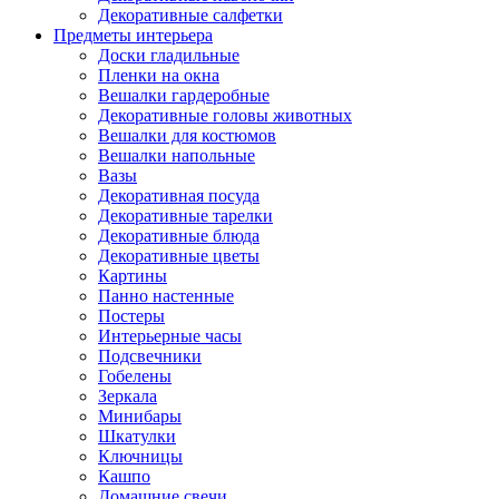
Декоративные салфетки
Предметы интерьера
Доски гладильные
Пленки на окна
Вешалки гардеробные
Декоративные головы животных
Вешалки для костюмов
Вешалки напольные
Вазы
Декоративная посуда
Декоративные тарелки
Декоративные блюда
Декоративные цветы
Картины
Панно настенные
Постеры
Интерьерные часы
Подсвечники
Гобелены
Зеркала
Минибары
Шкатулки
Ключницы
Кашпо
Домашние свечи