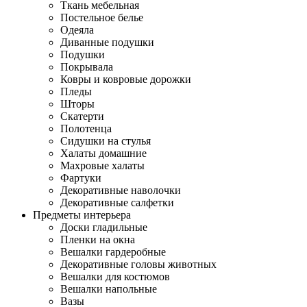
Ткань мебельная
Постельное белье
Одеяла
Диванные подушки
Подушки
Покрывала
Ковры и ковровые дорожки
Пледы
Шторы
Скатерти
Полотенца
Сидушки на стулья
Халаты домашние
Махровые халаты
Фартуки
Декоративные наволочки
Декоративные салфетки
Предметы интерьера
Доски гладильные
Пленки на окна
Вешалки гардеробные
Декоративные головы животных
Вешалки для костюмов
Вешалки напольные
Вазы