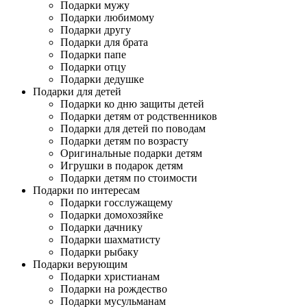
Подарки мужу
Подарки любимому
Подарки другу
Подарки для брата
Подарки папе
Подарки отцу
Подарки дедушке
Подарки для детей
Подарки ко дню защиты детей
Подарки детям от родственников
Подарки для детей по поводам
Подарки детям по возрасту
Оригинальные подарки детям
Игрушки в подарок детям
Подарки детям по стоимости
Подарки по интересам
Подарки госслужащему
Подарки домохозяйке
Подарки дачнику
Подарки шахматисту
Подарки рыбаку
Подарки верующим
Подарки христианам
Подарки на рождество
Подарки мусульманам