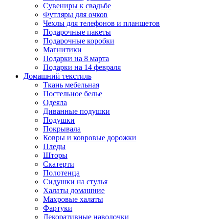
Сувениры к свадьбе
Футляры для очков
Чехлы для телефонов и планшетов
Подарочные пакеты
Подарочные коробки
Магнитики
Подарки на 8 марта
Подарки на 14 февраля
Домашний текстиль
Ткань мебельная
Постельное белье
Одеяла
Диванные подушки
Подушки
Покрывала
Ковры и ковровые дорожки
Пледы
Шторы
Скатерти
Полотенца
Сидушки на стулья
Халаты домашние
Махровые халаты
Фартуки
Декоративные наволочки