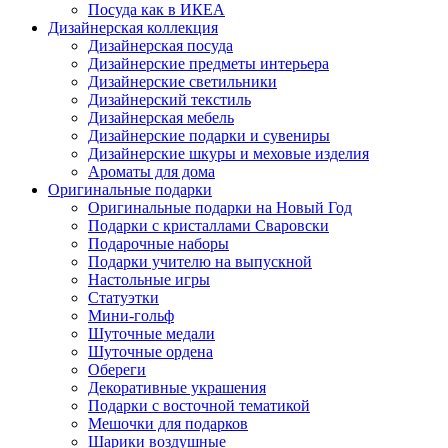
Посуда как в ИКЕА
Дизайнерская коллекция
Дизайнерская посуда
Дизайнерские предметы интерьера
Дизайнерские светильники
Дизайнерский текстиль
Дизайнерская мебель
Дизайнерские подарки и сувениры
Дизайнерские шкуры и меховые изделия
Ароматы для дома
Оригинальные подарки
Оригинальные подарки на Новый Год
Подарки с кристаллами Сваровски
Подарочные наборы
Подарки учителю на выпускной
Настольные игры
Статуэтки
Мини-гольф
Шуточные медали
Шуточные ордена
Обереги
Декоративные украшения
Подарки с восточной тематикой
Мешочки для подарков
Шарики воздушные