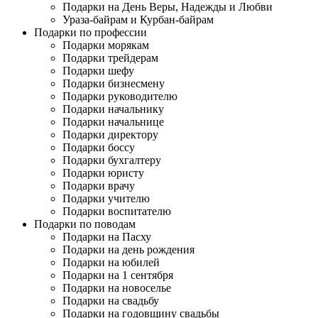
Подарки на День Веры, Надежды и Любви
Ураза-байрам и Курбан-байрам
Подарки по профессии
Подарки морякам
Подарки трейдерам
Подарки шефу
Подарки бизнесмену
Подарки руководителю
Подарки начальнику
Подарки начальнице
Подарки директору
Подарки боссу
Подарки бухгалтеру
Подарки юристу
Подарки врачу
Подарки учителю
Подарки воспитателю
Подарки по поводам
Подарки на Пасху
Подарки на день рождения
Подарки на юбилей
Подарки на 1 сентября
Подарки на новоселье
Подарки на свадьбу
Подарки на годовщину свадьбы