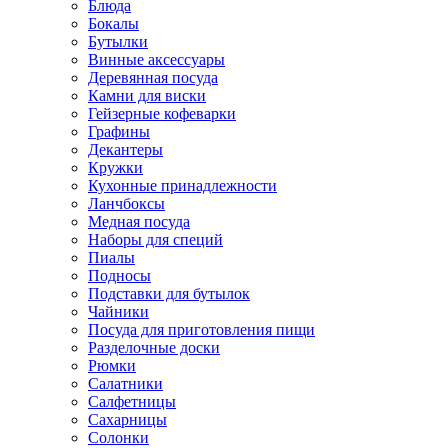
Блюда
Бокалы
Бутылки
Винные аксессуары
Деревянная посуда
Камни для виски
Гейзерные кофеварки
Графины
Декантеры
Кружки
Кухонные принадлежности
Ланчбоксы
Медная посуда
Наборы для специй
Пиалы
Подносы
Подставки для бутылок
Чайники
Посуда для приготовления пищи
Разделочные доски
Рюмки
Салатники
Салфетницы
Сахарницы
Солонки