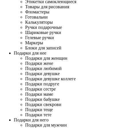
Этикетки самоклеющиеся
Товары для рисования
Фломастеры
Готовальни
Калькуляторы
Ручки подарочные
Шариковые ручки
Гелевые ручки
Маркеры
Блоки для записей
Подарки для нее
Подарки для женщин
Подарки жене
Подарки любимой
Подарки девушке
Подарки девушке коллеге
Подарки подруге
Подарки сестре
Подарки маме
Подарки бабушке
Подарки свекрови
Подарки теще
Подарки тете
Подарки для него
Подарки для мужчин