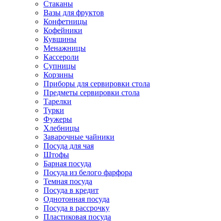
Стаканы
Вазы для фруктов
Конфетницы
Кофейники
Кувшины
Менажницы
Кассероли
Супницы
Корзины
Приборы для сервировки стола
Предметы сервировки стола
Тарелки
Турки
Фужеры
Хлебницы
Заварочные чайники
Посуда для чая
Штофы
Барная посуда
Посуда из белого фарфора
Темная посуда
Посуда в кредит
Однотонная посуда
Посуда в рассрочку
Пластиковая посуда