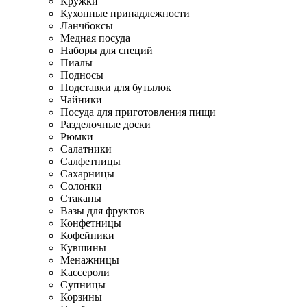
Кружки
Кухонные принадлежности
Ланчбоксы
Медная посуда
Наборы для специй
Пиалы
Подносы
Подставки для бутылок
Чайники
Посуда для приготовления пищи
Разделочные доски
Рюмки
Салатники
Салфетницы
Сахарницы
Солонки
Стаканы
Вазы для фруктов
Конфетницы
Кофейники
Кувшины
Менажницы
Кассероли
Супницы
Корзины