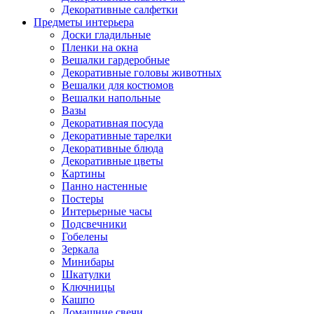
Декоративные салфетки
Предметы интерьера
Доски гладильные
Пленки на окна
Вешалки гардеробные
Декоративные головы животных
Вешалки для костюмов
Вешалки напольные
Вазы
Декоративная посуда
Декоративные тарелки
Декоративные блюда
Декоративные цветы
Картины
Панно настенные
Постеры
Интерьерные часы
Подсвечники
Гобелены
Зеркала
Минибары
Шкатулки
Ключницы
Кашпо
Домашние свечи