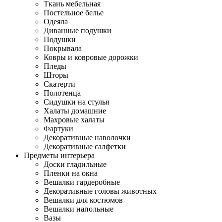
Ткань мебельная
Постельное белье
Одеяла
Диванные подушки
Подушки
Покрывала
Ковры и ковровые дорожки
Пледы
Шторы
Скатерти
Полотенца
Сидушки на стулья
Халаты домашние
Махровые халаты
Фартуки
Декоративные наволочки
Декоративные салфетки
Предметы интерьера
Доски гладильные
Пленки на окна
Вешалки гардеробные
Декоративные головы животных
Вешалки для костюмов
Вешалки напольные
Вазы