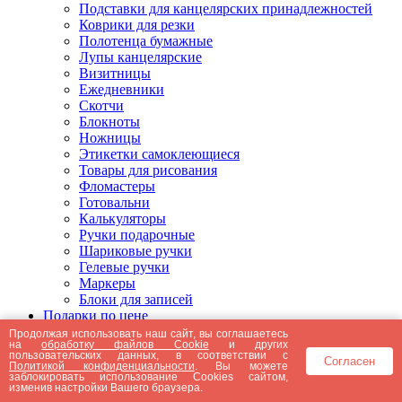
Подставки для канцелярских принадлежностей
Коврики для резки
Полотенца бумажные
Лупы канцелярские
Визитницы
Ежедневники
Скотчи
Блокноты
Ножницы
Этикетки самоклеющиеся
Товары для рисования
Фломастеры
Готовальни
Калькуляторы
Ручки подарочные
Шариковые ручки
Гелевые ручки
Маркеры
Блоки для записей
Подарки по цене
Подарки от 5000 рублей
Продолжая использовать наш сайт, вы соглашаетесь
на
обработку файлов Cookie
и других
Подарки до 5000 рублей
пользовательских данных, в соответствии с
Согласен
Подарки до 3000 рублей
Политикой конфиденциальности
. Вы можете
заблокировать использование Cookies сайтом,
Подарки до 2000 рублей
изменив настройки Вашего браузера.
Подарки до 1000 рублей