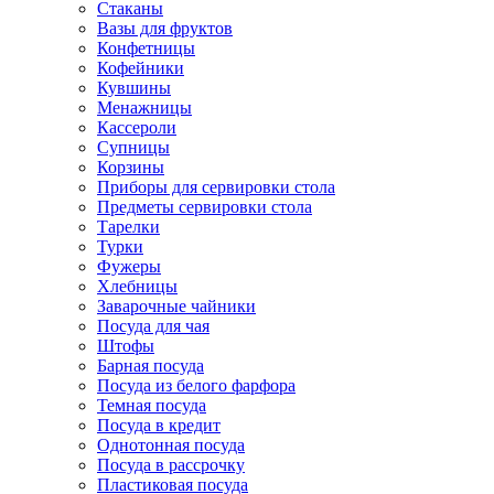
Стаканы
Вазы для фруктов
Конфетницы
Кофейники
Кувшины
Менажницы
Кассероли
Супницы
Корзины
Приборы для сервировки стола
Предметы сервировки стола
Тарелки
Турки
Фужеры
Хлебницы
Заварочные чайники
Посуда для чая
Штофы
Барная посуда
Посуда из белого фарфора
Темная посуда
Посуда в кредит
Однотонная посуда
Посуда в рассрочку
Пластиковая посуда