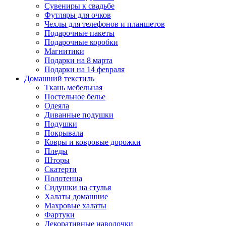
Сувениры к свадьбе
Футляры для очков
Чехлы для телефонов и планшетов
Подарочные пакеты
Подарочные коробки
Магнитики
Подарки на 8 марта
Подарки на 14 февраля
Домашний текстиль
Ткань мебельная
Постельное белье
Одеяла
Диванные подушки
Подушки
Покрывала
Ковры и ковровые дорожки
Пледы
Шторы
Скатерти
Полотенца
Сидушки на стулья
Халаты домашние
Махровые халаты
Фартуки
Декоративные наволочки