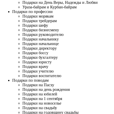
Подарки на День Веры, Надежды и Любви
Ураза-байрам и Курбан-байрам
Подарки по профессии
Подарки морякам
Подарки трейдерам
Подарки шефу
Подарки бизнесмену
Подарки руководителю
Подарки начальнику
Подарки начальнице
Подарки директору
Подарки боссу
Подарки бухгалтеру
Подарки юристу
Подарки врачу
Подарки учителю
Подарки воспитателю
Подарки по поводам
Подарки на Пасху
Подарки на день рождения
Подарки на юбилей
Подарки на 1 сентября
Подарки на новоселье
Подарки на свадьбу
Подарки на годовщину свадьбы