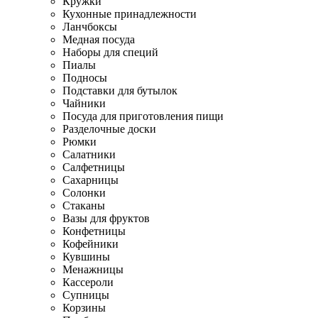
Кружки
Кухонные принадлежности
Ланчбоксы
Медная посуда
Наборы для специй
Пиалы
Подносы
Подставки для бутылок
Чайники
Посуда для приготовления пищи
Разделочные доски
Рюмки
Салатники
Салфетницы
Сахарницы
Солонки
Стаканы
Вазы для фруктов
Конфетницы
Кофейники
Кувшины
Менажницы
Кассероли
Супницы
Корзины