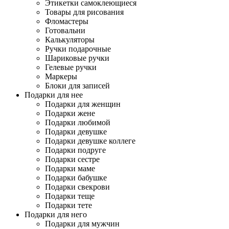
Этикетки самоклеющиеся
Товары для рисования
Фломастеры
Готовальни
Калькуляторы
Ручки подарочные
Шариковые ручки
Гелевые ручки
Маркеры
Блоки для записей
Подарки для нее
Подарки для женщин
Подарки жене
Подарки любимой
Подарки девушке
Подарки девушке коллеге
Подарки подруге
Подарки сестре
Подарки маме
Подарки бабушке
Подарки свекрови
Подарки теще
Подарки тете
Подарки для него
Подарки для мужчин