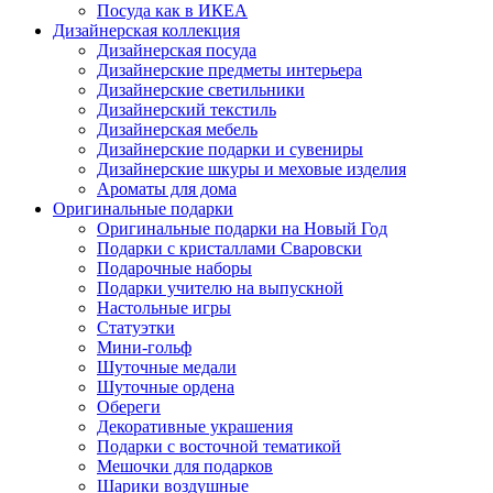
Посуда как в ИКЕА
Дизайнерская коллекция
Дизайнерская посуда
Дизайнерские предметы интерьера
Дизайнерские светильники
Дизайнерский текстиль
Дизайнерская мебель
Дизайнерские подарки и сувениры
Дизайнерские шкуры и меховые изделия
Ароматы для дома
Оригинальные подарки
Оригинальные подарки на Новый Год
Подарки с кристаллами Сваровски
Подарочные наборы
Подарки учителю на выпускной
Настольные игры
Статуэтки
Мини-гольф
Шуточные медали
Шуточные ордена
Обереги
Декоративные украшения
Подарки с восточной тематикой
Мешочки для подарков
Шарики воздушные