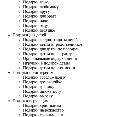
Подарки мужу
Подарки любимому
Подарки другу
Подарки для брата
Подарки папе
Подарки отцу
Подарки дедушке
Подарки для детей
Подарки ко дню защиты детей
Подарки детям от родственников
Подарки для детей по поводам
Подарки детям по возрасту
Оригинальные подарки детям
Игрушки в подарок детям
Подарки детям по стоимости
Подарки по интересам
Подарки госслужащему
Подарки домохозяйке
Подарки дачнику
Подарки шахматисту
Подарки рыбаку
Подарки верующим
Подарки христианам
Подарки на рождество
Подарки мусульманам