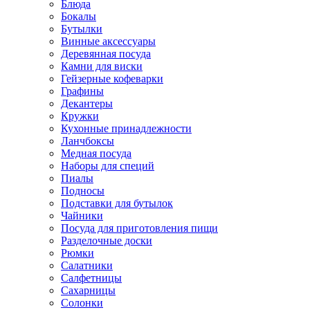
Блюда
Бокалы
Бутылки
Винные аксессуары
Деревянная посуда
Камни для виски
Гейзерные кофеварки
Графины
Декантеры
Кружки
Кухонные принадлежности
Ланчбоксы
Медная посуда
Наборы для специй
Пиалы
Подносы
Подставки для бутылок
Чайники
Посуда для приготовления пищи
Разделочные доски
Рюмки
Салатники
Салфетницы
Сахарницы
Солонки