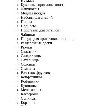
Кружки
Кухонные принадлежности
Ланчбоксы
Медная посуда
Наборы для специй
Пиалы
Подносы
Подставки для бутылок
Чайники
Посуда для приготовления пищи
Разделочные доски
Рюмки
Салатники
Салфетницы
Сахарницы
Солонки
Стаканы
Вазы для фруктов
Конфетницы
Кофейники
Кувшины
Менажницы
Кассероли
Супницы
Корзины