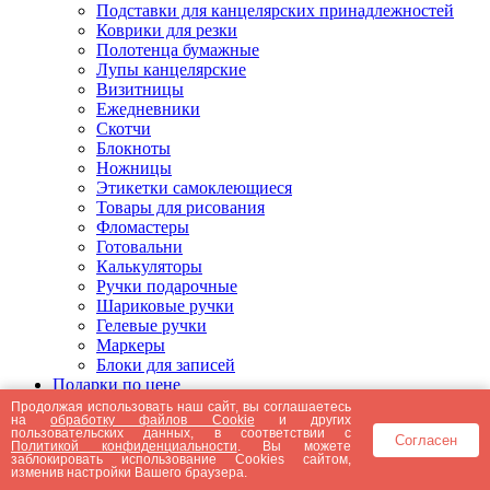
Подставки для канцелярских принадлежностей
Коврики для резки
Полотенца бумажные
Лупы канцелярские
Визитницы
Ежедневники
Скотчи
Блокноты
Ножницы
Этикетки самоклеющиеся
Товары для рисования
Фломастеры
Готовальни
Калькуляторы
Ручки подарочные
Шариковые ручки
Гелевые ручки
Маркеры
Блоки для записей
Подарки по цене
Подарки от 5000 рублей
Продолжая использовать наш сайт, вы соглашаетесь
на
обработку файлов Cookie
и других
Подарки до 5000 рублей
пользовательских данных, в соответствии с
Согласен
Подарки до 3000 рублей
Политикой конфиденциальности
. Вы можете
заблокировать использование Cookies сайтом,
Подарки до 2000 рублей
изменив настройки Вашего браузера.
Подарки до 1000 рублей