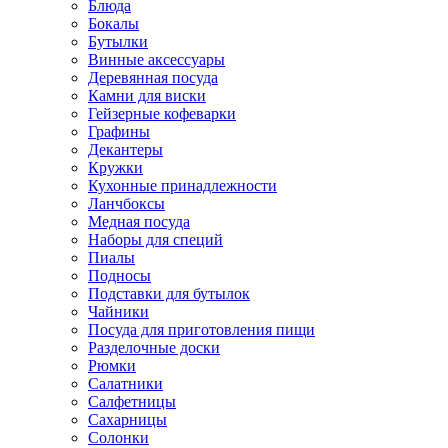
Блюда
Бокалы
Бутылки
Винные аксессуары
Деревянная посуда
Камни для виски
Гейзерные кофеварки
Графины
Декантеры
Кружки
Кухонные принадлежности
Ланчбоксы
Медная посуда
Наборы для специй
Пиалы
Подносы
Подставки для бутылок
Чайники
Посуда для приготовления пищи
Разделочные доски
Рюмки
Салатники
Салфетницы
Сахарницы
Солонки