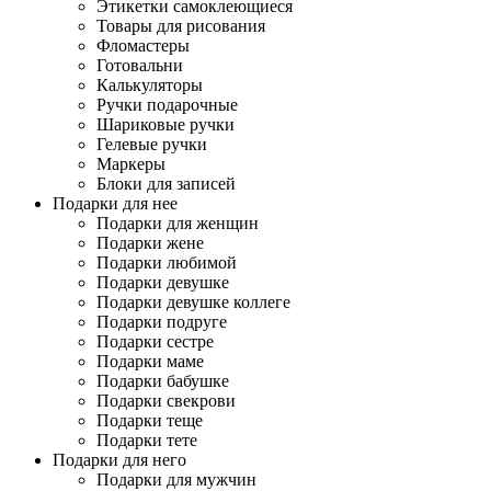
Этикетки самоклеющиеся
Товары для рисования
Фломастеры
Готовальни
Калькуляторы
Ручки подарочные
Шариковые ручки
Гелевые ручки
Маркеры
Блоки для записей
Подарки для нее
Подарки для женщин
Подарки жене
Подарки любимой
Подарки девушке
Подарки девушке коллеге
Подарки подруге
Подарки сестре
Подарки маме
Подарки бабушке
Подарки свекрови
Подарки теще
Подарки тете
Подарки для него
Подарки для мужчин