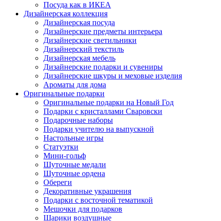
Посуда как в ИКЕА
Дизайнерская коллекция
Дизайнерская посуда
Дизайнерские предметы интерьера
Дизайнерские светильники
Дизайнерский текстиль
Дизайнерская мебель
Дизайнерские подарки и сувениры
Дизайнерские шкуры и меховые изделия
Ароматы для дома
Оригинальные подарки
Оригинальные подарки на Новый Год
Подарки с кристаллами Сваровски
Подарочные наборы
Подарки учителю на выпускной
Настольные игры
Статуэтки
Мини-гольф
Шуточные медали
Шуточные ордена
Обереги
Декоративные украшения
Подарки с восточной тематикой
Мешочки для подарков
Шарики воздушные