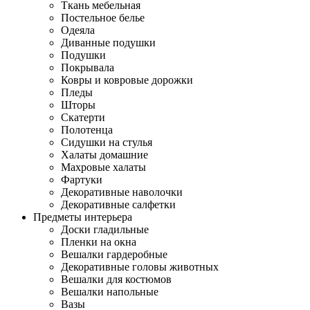
Ткань мебельная
Постельное белье
Одеяла
Диванные подушки
Подушки
Покрывала
Ковры и ковровые дорожки
Пледы
Шторы
Скатерти
Полотенца
Сидушки на стулья
Халаты домашние
Махровые халаты
Фартуки
Декоративные наволочки
Декоративные салфетки
Предметы интерьера
Доски гладильные
Пленки на окна
Вешалки гардеробные
Декоративные головы животных
Вешалки для костюмов
Вешалки напольные
Вазы