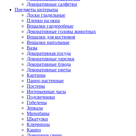
Декоративные салфетки
Предметы интерьера
Доски гладильные
Пленки на окна
Вешалки гардеробные
Декоративные головы животных
Вешалки для костюмов
Вешалки напольные
Вазы
Декоративная посуда
Декоративные тарелки
Декоративные блюда
Декоративные цветы
Картины
Панно настенные
Постеры
Интерьерные часы
Подсвечники
Гобелены
Зеркала
Минибары
Шкатулки
Ключницы
Кашпо
Домашние свечи