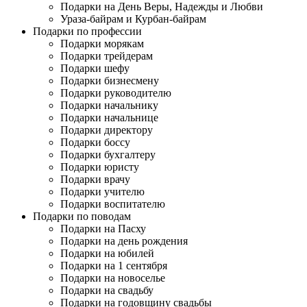
Подарки на День Веры, Надежды и Любви
Ураза-байрам и Курбан-байрам
Подарки по профессии
Подарки морякам
Подарки трейдерам
Подарки шефу
Подарки бизнесмену
Подарки руководителю
Подарки начальнику
Подарки начальнице
Подарки директору
Подарки боссу
Подарки бухгалтеру
Подарки юристу
Подарки врачу
Подарки учителю
Подарки воспитателю
Подарки по поводам
Подарки на Пасху
Подарки на день рождения
Подарки на юбилей
Подарки на 1 сентября
Подарки на новоселье
Подарки на свадьбу
Подарки на годовщину свадьбы