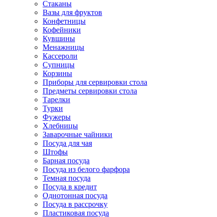
Стаканы
Вазы для фруктов
Конфетницы
Кофейники
Кувшины
Менажницы
Кассероли
Супницы
Корзины
Приборы для сервировки стола
Предметы сервировки стола
Тарелки
Турки
Фужеры
Хлебницы
Заварочные чайники
Посуда для чая
Штофы
Барная посуда
Посуда из белого фарфора
Темная посуда
Посуда в кредит
Однотонная посуда
Посуда в рассрочку
Пластиковая посуда