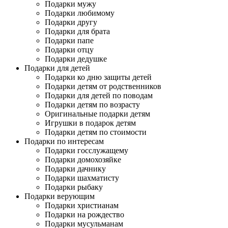
Подарки мужу
Подарки любимому
Подарки другу
Подарки для брата
Подарки папе
Подарки отцу
Подарки дедушке
Подарки для детей
Подарки ко дню защиты детей
Подарки детям от родственников
Подарки для детей по поводам
Подарки детям по возрасту
Оригинальные подарки детям
Игрушки в подарок детям
Подарки детям по стоимости
Подарки по интересам
Подарки госслужащему
Подарки домохозяйке
Подарки дачнику
Подарки шахматисту
Подарки рыбаку
Подарки верующим
Подарки христианам
Подарки на рождество
Подарки мусульманам