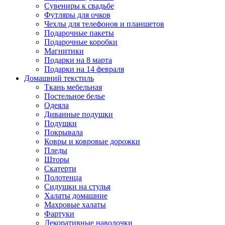
Сувениры к свадьбе
Футляры для очков
Чехлы для телефонов и планшетов
Подарочные пакеты
Подарочные коробки
Магнитики
Подарки на 8 марта
Подарки на 14 февраля
Домашний текстиль
Ткань мебельная
Постельное белье
Одеяла
Диванные подушки
Подушки
Покрывала
Ковры и ковровые дорожки
Пледы
Шторы
Скатерти
Полотенца
Сидушки на стулья
Халаты домашние
Махровые халаты
Фартуки
Декоративные наволочки