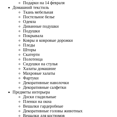
Подарки на 14 февраля
Домашний текстиль
Ткань мебельная
Постельное белье
Одеяла
Диванные подушки
Подушки
Покрывала
Ковры и ковровые дорожки
Пледы
Шторы
Скатерти
Полотенца
Сидушки на стулья
Халаты домашние
Махровые халаты
Фартуки
Декоративные наволочки
Декоративные салфетки
Предметы интерьера
Доски гладильные
Пленки на окна
Вешалки гардеробные
Декоративные головы животных
Вешалки для костюмов