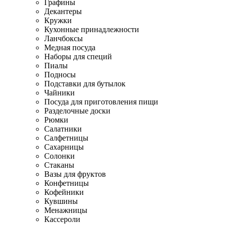
Графины
Декантеры
Кружки
Кухонные принадлежности
Ланчбоксы
Медная посуда
Наборы для специй
Пиалы
Подносы
Подставки для бутылок
Чайники
Посуда для приготовления пищи
Разделочные доски
Рюмки
Салатники
Салфетницы
Сахарницы
Солонки
Стаканы
Вазы для фруктов
Конфетницы
Кофейники
Кувшины
Менажницы
Кассероли