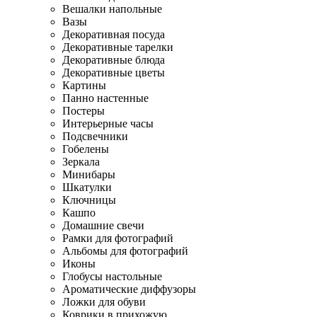
Вешалки напольные
Вазы
Декоративная посуда
Декоративные тарелки
Декоративные блюда
Декоративные цветы
Картины
Панно настенные
Постеры
Интерьерные часы
Подсвечники
Гобелены
Зеркала
Минибары
Шкатулки
Ключницы
Кашпо
Домашние свечи
Рамки для фотографий
Альбомы для фотографий
Иконы
Глобусы настольные
Ароматические диффузоры
Ложки для обуви
Коврики в прихожую