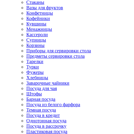
Стаканы
Вазы для фруктов
Конфетницы
Кофейники
Кувшины
Менажницы
Кассероли
Супницы
Корзины
Приборы для сервировки стола
Предметы сервировки стола
Тарелки
Турки
Фужеры
Хлебницы
Заварочные чайники
Посуда для чая
Штофы
Барная посуда
Посуда из белого фарфора
Темная посуда
Посуда в кредит
Однотонная посуда
Посуда в рассрочку
Пластиковая посуда