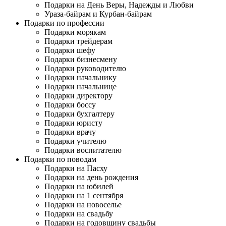
Подарки на День Веры, Надежды и Любви
Ураза-байрам и Курбан-байрам
Подарки по профессии
Подарки морякам
Подарки трейдерам
Подарки шефу
Подарки бизнесмену
Подарки руководителю
Подарки начальнику
Подарки начальнице
Подарки директору
Подарки боссу
Подарки бухгалтеру
Подарки юристу
Подарки врачу
Подарки учителю
Подарки воспитателю
Подарки по поводам
Подарки на Пасху
Подарки на день рождения
Подарки на юбилей
Подарки на 1 сентября
Подарки на новоселье
Подарки на свадьбу
Подарки на годовщину свадьбы