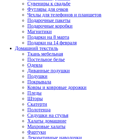
Сувениры к свадьбе
Футляры для очков
Чехлы для телефонов и планшетов
Подарочные пакеты
Подарочные коробки
Магнитики
Подарки на 8 марта
Подарки на 14 февраля
Домашний текстиль
Ткань мебельная
Постельное белье
Одеяла
Диванные подушки
Подушки
Покрывала
Ковры и ковровые дорожки
Пледы
Шторы
Скатерти
Полотенца
Сидушки на стулья
Халаты домашние
Махровые халаты
Фартуки
Декоративные наволочки