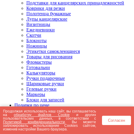
Подставки для канцелярских принадлежностей
Коврики для резки
Полотенца бумажные
Лупы канцелярские
Визитницы
Ежедневники
Скотчи
Блокноты
Ножницы
Этикетки самоклеющиеся
Товары для рисования
Фломастеры
Готовальни
Калькуляторы
Ручки подарочные
Шариковые ручки
Гелевые ручки
Маркеры
Блоки для записей
Подарки по цене
Подарки от 5000 рублей
Продолжая использовать наш сайт, вы соглашаетесь
на
обработку файлов Cookie
и других
Подарки до 5000 рублей
пользовательских данных, в соответствии с
Согласен
Подарки до 3000 рублей
Политикой конфиденциальности
. Вы можете
заблокировать использование Cookies сайтом,
Подарки до 2000 рублей
изменив настройки Вашего браузера.
Подарки до 1000 рублей