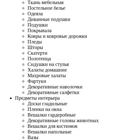
Ткань мебельная
Постельное белье
Одеяла
Диванные подушки
Подушки
Покрывала
Ковры и ковровые дорожки
Пледы
Шторы
Скатерти
Полотенца
Сидушки на стулья
Халаты домашние
Махровые халаты
Фартуки
Декоративные наволочки
Декоративные салфетки
Предметы интерьера
Доски гладильные
Пленки на окна
Вешалки гардеробные
Декоративные головы животных
Вешалки для костюмов
Вешалки напольные
Вазы