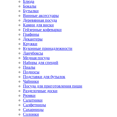
Блюда
Бокалы
Бутылки
Винные аксессуары
Деревянная посуда
Камни для виски
Гейзерные кофеварки
Графины
Декантеры
Кружки
Кухонные принадлежности
Ланчбоксы
Медная посуда
Наборы для специй
Пиалы
Подносы
Подставки для бутылок
Чайники
Посуда для приготовления пищи
Разделочные доски
Рюмки
Салатники
Салфетницы
Сахарницы
Солонки