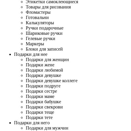
Этикетки самоклеющиеся
Товары для рисования
Фломастеры
Готовальни
Калькуляторы
Ручки подарочные
Шариковые ручки
Гелевые ручки
Маркеры
Блоки для записей
Подарки для нее
Подарки для женщин
Подарки жене
Подарки любимой
Подарки девушке
Подарки девушке коллеге
Подарки подруге
Подарки сестре
Подарки маме
Подарки бабушке
Подарки свекрови
Подарки теще
Подарки тете
Подарки для него
Подарки для мужчин