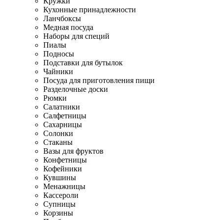
Кружки
Кухонные принадлежности
Ланчбоксы
Медная посуда
Наборы для специй
Пиалы
Подносы
Подставки для бутылок
Чайники
Посуда для приготовления пищи
Разделочные доски
Рюмки
Салатники
Салфетницы
Сахарницы
Солонки
Стаканы
Вазы для фруктов
Конфетницы
Кофейники
Кувшины
Менажницы
Кассероли
Супницы
Корзины