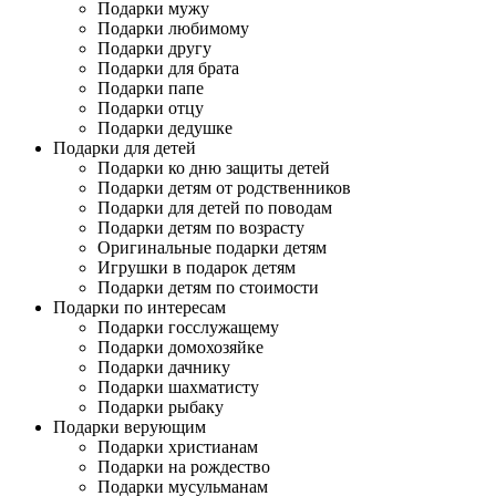
Подарки мужу
Подарки любимому
Подарки другу
Подарки для брата
Подарки папе
Подарки отцу
Подарки дедушке
Подарки для детей
Подарки ко дню защиты детей
Подарки детям от родственников
Подарки для детей по поводам
Подарки детям по возрасту
Оригинальные подарки детям
Игрушки в подарок детям
Подарки детям по стоимости
Подарки по интересам
Подарки госслужащему
Подарки домохозяйке
Подарки дачнику
Подарки шахматисту
Подарки рыбаку
Подарки верующим
Подарки христианам
Подарки на рождество
Подарки мусульманам