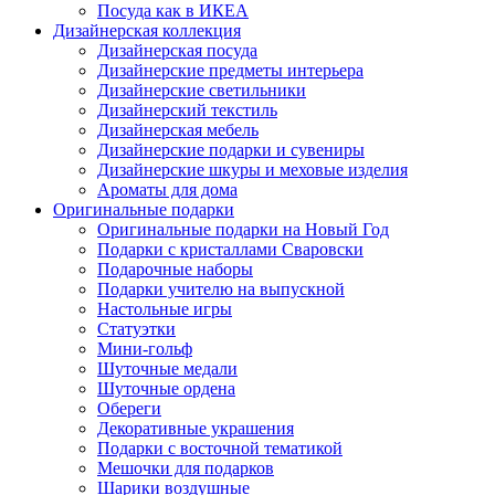
Посуда как в ИКЕА
Дизайнерская коллекция
Дизайнерская посуда
Дизайнерские предметы интерьера
Дизайнерские светильники
Дизайнерский текстиль
Дизайнерская мебель
Дизайнерские подарки и сувениры
Дизайнерские шкуры и меховые изделия
Ароматы для дома
Оригинальные подарки
Оригинальные подарки на Новый Год
Подарки с кристаллами Сваровски
Подарочные наборы
Подарки учителю на выпускной
Настольные игры
Статуэтки
Мини-гольф
Шуточные медали
Шуточные ордена
Обереги
Декоративные украшения
Подарки с восточной тематикой
Мешочки для подарков
Шарики воздушные