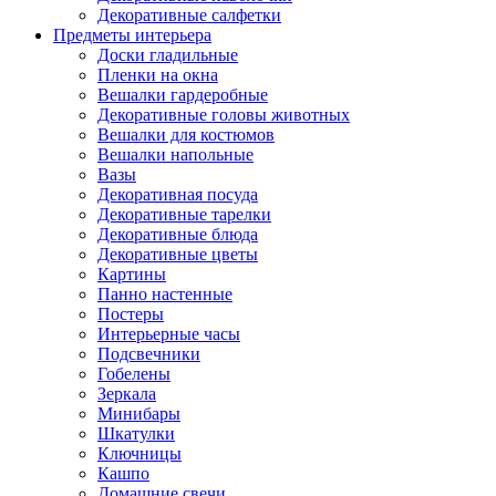
Декоративные салфетки
Предметы интерьера
Доски гладильные
Пленки на окна
Вешалки гардеробные
Декоративные головы животных
Вешалки для костюмов
Вешалки напольные
Вазы
Декоративная посуда
Декоративные тарелки
Декоративные блюда
Декоративные цветы
Картины
Панно настенные
Постеры
Интерьерные часы
Подсвечники
Гобелены
Зеркала
Минибары
Шкатулки
Ключницы
Кашпо
Домашние свечи