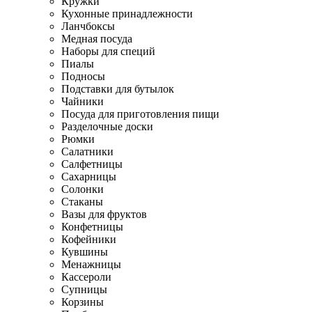
Кружки
Кухонные принадлежности
Ланчбоксы
Медная посуда
Наборы для специй
Пиалы
Подносы
Подставки для бутылок
Чайники
Посуда для приготовления пищи
Разделочные доски
Рюмки
Салатники
Салфетницы
Сахарницы
Солонки
Стаканы
Вазы для фруктов
Конфетницы
Кофейники
Кувшины
Менажницы
Кассероли
Супницы
Корзины