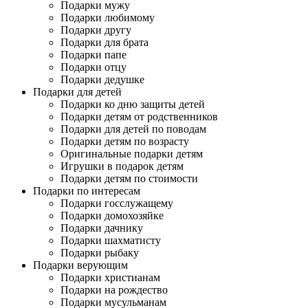
Подарки мужу
Подарки любимому
Подарки другу
Подарки для брата
Подарки папе
Подарки отцу
Подарки дедушке
Подарки для детей
Подарки ко дню защиты детей
Подарки детям от родственников
Подарки для детей по поводам
Подарки детям по возрасту
Оригинальные подарки детям
Игрушки в подарок детям
Подарки детям по стоимости
Подарки по интересам
Подарки госслужащему
Подарки домохозяйке
Подарки дачнику
Подарки шахматисту
Подарки рыбаку
Подарки верующим
Подарки христианам
Подарки на рождество
Подарки мусульманам