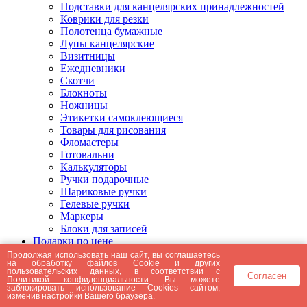
Подставки для канцелярских принадлежностей
Коврики для резки
Полотенца бумажные
Лупы канцелярские
Визитницы
Ежедневники
Скотчи
Блокноты
Ножницы
Этикетки самоклеющиеся
Товары для рисования
Фломастеры
Готовальни
Калькуляторы
Ручки подарочные
Шариковые ручки
Гелевые ручки
Маркеры
Блоки для записей
Подарки по цене
Подарки от 5000 рублей
Продолжая использовать наш сайт, вы соглашаетесь
на
обработку файлов Cookie
и других
Подарки до 5000 рублей
пользовательских данных, в соответствии с
Согласен
Подарки до 3000 рублей
Политикой конфиденциальности
. Вы можете
заблокировать использование Cookies сайтом,
Подарки до 2000 рублей
изменив настройки Вашего браузера.
Подарки до 1000 рублей