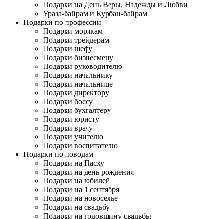
Подарки на День Веры, Надежды и Любви
Ураза-байрам и Курбан-байрам
Подарки по профессии
Подарки морякам
Подарки трейдерам
Подарки шефу
Подарки бизнесмену
Подарки руководителю
Подарки начальнику
Подарки начальнице
Подарки директору
Подарки боссу
Подарки бухгалтеру
Подарки юристу
Подарки врачу
Подарки учителю
Подарки воспитателю
Подарки по поводам
Подарки на Пасху
Подарки на день рождения
Подарки на юбилей
Подарки на 1 сентября
Подарки на новоселье
Подарки на свадьбу
Подарки на годовщину свадьбы