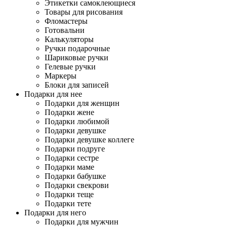
Этикетки самоклеющиеся
Товары для рисования
Фломастеры
Готовальни
Калькуляторы
Ручки подарочные
Шариковые ручки
Гелевые ручки
Маркеры
Блоки для записей
Подарки для нее
Подарки для женщин
Подарки жене
Подарки любимой
Подарки девушке
Подарки девушке коллеге
Подарки подруге
Подарки сестре
Подарки маме
Подарки бабушке
Подарки свекрови
Подарки теще
Подарки тете
Подарки для него
Подарки для мужчин