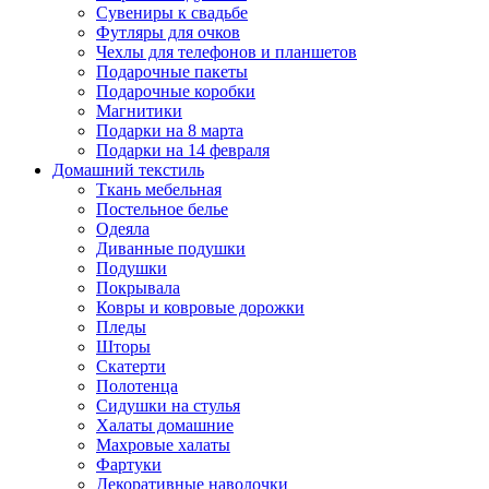
Сувениры к свадьбе
Футляры для очков
Чехлы для телефонов и планшетов
Подарочные пакеты
Подарочные коробки
Магнитики
Подарки на 8 марта
Подарки на 14 февраля
Домашний текстиль
Ткань мебельная
Постельное белье
Одеяла
Диванные подушки
Подушки
Покрывала
Ковры и ковровые дорожки
Пледы
Шторы
Скатерти
Полотенца
Сидушки на стулья
Халаты домашние
Махровые халаты
Фартуки
Декоративные наволочки