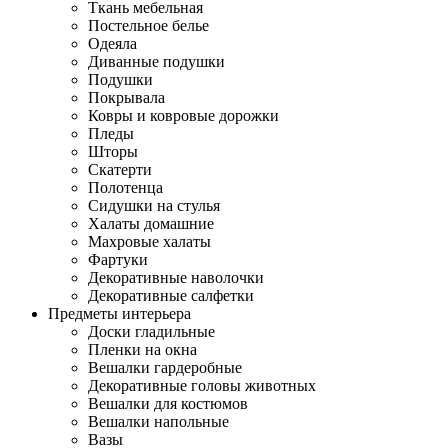
Ткань мебельная
Постельное белье
Одеяла
Диванные подушки
Подушки
Покрывала
Ковры и ковровые дорожки
Пледы
Шторы
Скатерти
Полотенца
Сидушки на стулья
Халаты домашние
Махровые халаты
Фартуки
Декоративные наволочки
Декоративные салфетки
Предметы интерьера
Доски гладильные
Пленки на окна
Вешалки гардеробные
Декоративные головы животных
Вешалки для костюмов
Вешалки напольные
Вазы