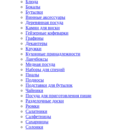
Блюда
Бокалы
Бутылки
Винные аксессуары
Деревянная посуда
Камни для виски
Гейзерные кофеварки
Графины
Декантеры
Кружки
Кухонные принадлежности
Ланчбоксы
Медная посуда
Наборы для специй
Пиалы
Подносы
Подставки для бутылок
Чайники
Посуда для приготовления пищи
Разделочные доски
Рюмки
Салатники
Салфетницы
Сахарницы
Солонки