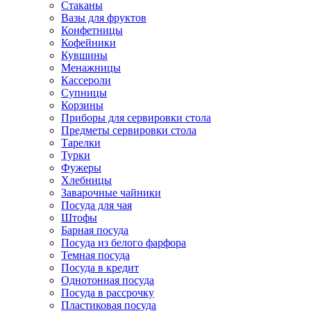
Стаканы
Вазы для фруктов
Конфетницы
Кофейники
Кувшины
Менажницы
Кассероли
Супницы
Корзины
Приборы для сервировки стола
Предметы сервировки стола
Тарелки
Турки
Фужеры
Хлебницы
Заварочные чайники
Посуда для чая
Штофы
Барная посуда
Посуда из белого фарфора
Темная посуда
Посуда в кредит
Однотонная посуда
Посуда в рассрочку
Пластиковая посуда