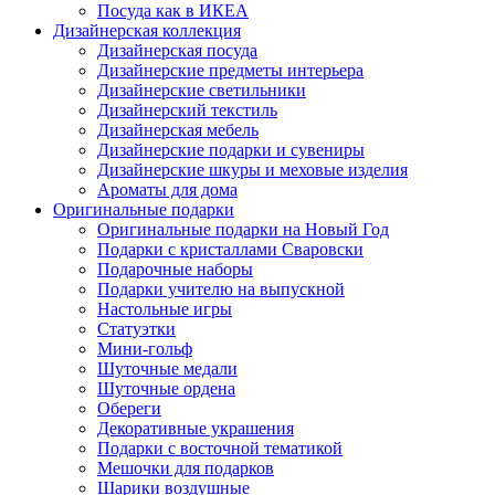
Посуда как в ИКЕА
Дизайнерская коллекция
Дизайнерская посуда
Дизайнерские предметы интерьера
Дизайнерские светильники
Дизайнерский текстиль
Дизайнерская мебель
Дизайнерские подарки и сувениры
Дизайнерские шкуры и меховые изделия
Ароматы для дома
Оригинальные подарки
Оригинальные подарки на Новый Год
Подарки с кристаллами Сваровски
Подарочные наборы
Подарки учителю на выпускной
Настольные игры
Статуэтки
Мини-гольф
Шуточные медали
Шуточные ордена
Обереги
Декоративные украшения
Подарки с восточной тематикой
Мешочки для подарков
Шарики воздушные