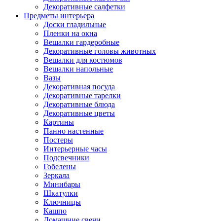
Декоративные салфетки
Предметы интерьера
Доски гладильные
Пленки на окна
Вешалки гардеробные
Декоративные головы животных
Вешалки для костюмов
Вешалки напольные
Вазы
Декоративная посуда
Декоративные тарелки
Декоративные блюда
Декоративные цветы
Картины
Панно настенные
Постеры
Интерьерные часы
Подсвечники
Гобелены
Зеркала
Минибары
Шкатулки
Ключницы
Кашпо
Домашние свечи