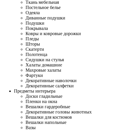
Ткань мебельная
Постельное белье
Одеяла
Диванные подушки
Подушки
Покрывала
Ковры и ковровые дорожки
Пледы
Шторы
Скатерти
Полотенца
Сидушки на стулья
Халаты домашние
Махровые халаты
Фартуки
Декоративные наволочки
Декоративные салфетки
Предметы интерьера
Доски гладильные
Пленки на окна
Вешалки гардеробные
Декоративные головы животных
Вешалки для костюмов
Вешалки напольные
Вазы