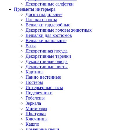
Декоративные салфетки
Предметы интерьера
Доски гладильные
Пленки на окна
Вешалки гардеробные
Декоративные головы животных
Вешалки для костюмов
Вешалки напольные
Вазы
Декоративная посуда
Декоративные тарелки
Декоративные блюда
Декоративные цветы
Картины
Панно настенные
Постеры
Интерьерные часы
Подсвечники
Гобелены
Зеркала
Минибары
Шкатулки
Ключницы
Кашпо
Домашние свечи