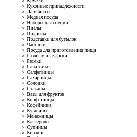
Кружки
Кухонные принадлежности
Ланчбоксы
Медная посуда
Наборы для специй
Пиалы
Подносы
Подставки для бутылок
Чайники
Посуда для приготовления пищи
Разделочные доски
Рюмки
Салатники
Салфетницы
Сахарницы
Солонки
Стаканы
Вазы для фруктов
Конфетницы
Кофейники
Кувшины
Менажницы
Кассероли
Супницы
Корзины