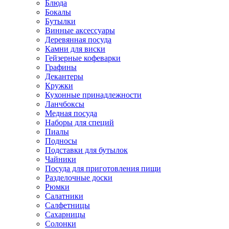
Блюда
Бокалы
Бутылки
Винные аксессуары
Деревянная посуда
Камни для виски
Гейзерные кофеварки
Графины
Декантеры
Кружки
Кухонные принадлежности
Ланчбоксы
Медная посуда
Наборы для специй
Пиалы
Подносы
Подставки для бутылок
Чайники
Посуда для приготовления пищи
Разделочные доски
Рюмки
Салатники
Салфетницы
Сахарницы
Солонки