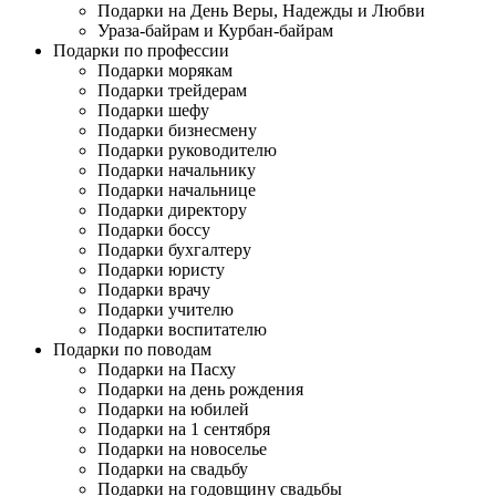
Подарки на День Веры, Надежды и Любви
Ураза-байрам и Курбан-байрам
Подарки по профессии
Подарки морякам
Подарки трейдерам
Подарки шефу
Подарки бизнесмену
Подарки руководителю
Подарки начальнику
Подарки начальнице
Подарки директору
Подарки боссу
Подарки бухгалтеру
Подарки юристу
Подарки врачу
Подарки учителю
Подарки воспитателю
Подарки по поводам
Подарки на Пасху
Подарки на день рождения
Подарки на юбилей
Подарки на 1 сентября
Подарки на новоселье
Подарки на свадьбу
Подарки на годовщину свадьбы