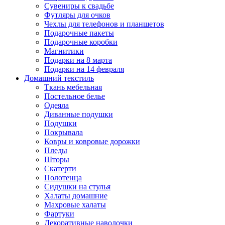
Сувениры к свадьбе
Футляры для очков
Чехлы для телефонов и планшетов
Подарочные пакеты
Подарочные коробки
Магнитики
Подарки на 8 марта
Подарки на 14 февраля
Домашний текстиль
Ткань мебельная
Постельное белье
Одеяла
Диванные подушки
Подушки
Покрывала
Ковры и ковровые дорожки
Пледы
Шторы
Скатерти
Полотенца
Сидушки на стулья
Халаты домашние
Махровые халаты
Фартуки
Декоративные наволочки