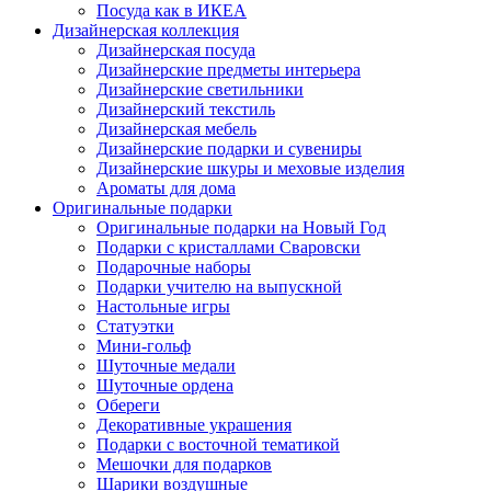
Посуда как в ИКЕА
Дизайнерская коллекция
Дизайнерская посуда
Дизайнерские предметы интерьера
Дизайнерские светильники
Дизайнерский текстиль
Дизайнерская мебель
Дизайнерские подарки и сувениры
Дизайнерские шкуры и меховые изделия
Ароматы для дома
Оригинальные подарки
Оригинальные подарки на Новый Год
Подарки с кристаллами Сваровски
Подарочные наборы
Подарки учителю на выпускной
Настольные игры
Статуэтки
Мини-гольф
Шуточные медали
Шуточные ордена
Обереги
Декоративные украшения
Подарки с восточной тематикой
Мешочки для подарков
Шарики воздушные