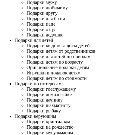
Подарки мужу
Подарки любимому
Подарки другу
Подарки для брата
Подарки папе
Подарки отцу
Подарки дедушке
Подарки для детей
Подарки ко дню защиты детей
Подарки детям от родственников
Подарки для детей по поводам
Подарки детям по возрасту
Оригинальные подарки детям
Игрушки в подарок детям
Подарки детям по стоимости
Подарки по интересам
Подарки госслужащему
Подарки домохозяйке
Подарки дачнику
Подарки шахматисту
Подарки рыбаку
Подарки верующим
Подарки христианам
Подарки на рождество
Подарки мусульманам