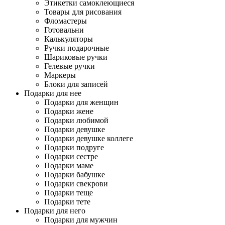
Этикетки самоклеющиеся
Товары для рисования
Фломастеры
Готовальни
Калькуляторы
Ручки подарочные
Шариковые ручки
Гелевые ручки
Маркеры
Блоки для записей
Подарки для нее
Подарки для женщин
Подарки жене
Подарки любимой
Подарки девушке
Подарки девушке коллеге
Подарки подруге
Подарки сестре
Подарки маме
Подарки бабушке
Подарки свекрови
Подарки теще
Подарки тете
Подарки для него
Подарки для мужчин