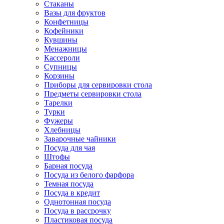
Стаканы
Вазы для фруктов
Конфетницы
Кофейники
Кувшины
Менажницы
Кассероли
Супницы
Корзины
Приборы для сервировки стола
Предметы сервировки стола
Тарелки
Турки
Фужеры
Хлебницы
Заварочные чайники
Посуда для чая
Штофы
Барная посуда
Посуда из белого фарфора
Темная посуда
Посуда в кредит
Однотонная посуда
Посуда в рассрочку
Пластиковая посуда