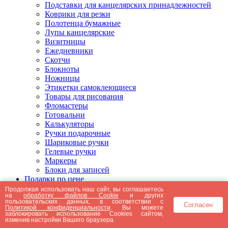
Подставки для канцелярских принадлежностей
Коврики для резки
Полотенца бумажные
Лупы канцелярские
Визитницы
Ежедневники
Скотчи
Блокноты
Ножницы
Этикетки самоклеющиеся
Товары для рисования
Фломастеры
Готовальни
Калькуляторы
Ручки подарочные
Шариковые ручки
Гелевые ручки
Маркеры
Блоки для записей
Подарки по цене
Подарки от 5000 рублей
Продолжая использовать наш сайт, вы соглашаетесь
на
обработку файлов Cookie
и других
Подарки до 5000 рублей
пользовательских данных, в соответствии с
Согласен
Подарки до 3000 рублей
Политикой конфиденциальности
. Вы можете
заблокировать использование Cookies сайтом,
Подарки до 2000 рублей
изменив настройки Вашего браузера.
Подарки до 1000 рублей