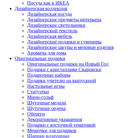
Посуда как в ИКЕА
Дизайнерская коллекция
Дизайнерская посуда
Дизайнерские предметы интерьера
Дизайнерские светильники
Дизайнерский текстиль
Дизайнерская мебель
Дизайнерские подарки и сувениры
Дизайнерские шкуры и меховые изделия
Ароматы для дома
Оригинальные подарки
Оригинальные подарки на Новый Год
Подарки с кристаллами Сваровски
Подарочные наборы
Подарки учителю на выпускной
Настольные игры
Статуэтки
Мини-гольф
Шуточные медали
Шуточные ордена
Обереги
Декоративные украшения
Подарки с восточной тематикой
Мешочки для подарков
Шарики воздушные