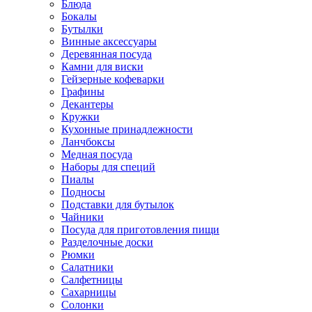
Блюда
Бокалы
Бутылки
Винные аксессуары
Деревянная посуда
Камни для виски
Гейзерные кофеварки
Графины
Декантеры
Кружки
Кухонные принадлежности
Ланчбоксы
Медная посуда
Наборы для специй
Пиалы
Подносы
Подставки для бутылок
Чайники
Посуда для приготовления пищи
Разделочные доски
Рюмки
Салатники
Салфетницы
Сахарницы
Солонки