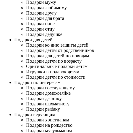
Подарки мужу
Подарки любимому
Подарки другу
Подарки для брата
Подарки папе
Подарки отцу
Подарки дедушке
Подарки для детей
Подарки ко дню защиты детей
Подарки детям от родственников
Подарки для детей по поводам
Подарки детям по возрасту
Оригинальные подарки детям
Игрушки в подарок детям
Подарки детям по стоимости
Подарки по интересам
Подарки госслужащему
Подарки домохозяйке
Подарки дачнику
Подарки шахматисту
Подарки рыбаку
Подарки верующим
Подарки христианам
Подарки на рождество
Подарки мусульманам