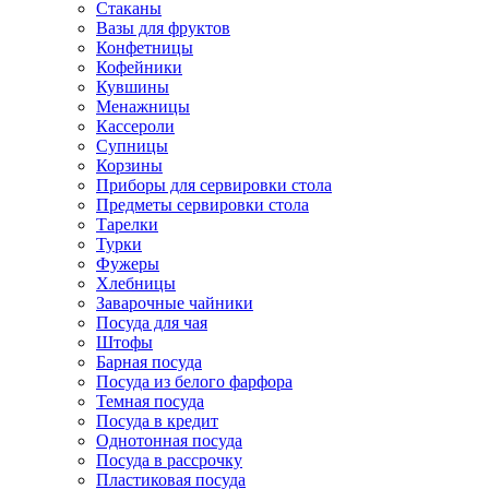
Стаканы
Вазы для фруктов
Конфетницы
Кофейники
Кувшины
Менажницы
Кассероли
Супницы
Корзины
Приборы для сервировки стола
Предметы сервировки стола
Тарелки
Турки
Фужеры
Хлебницы
Заварочные чайники
Посуда для чая
Штофы
Барная посуда
Посуда из белого фарфора
Темная посуда
Посуда в кредит
Однотонная посуда
Посуда в рассрочку
Пластиковая посуда