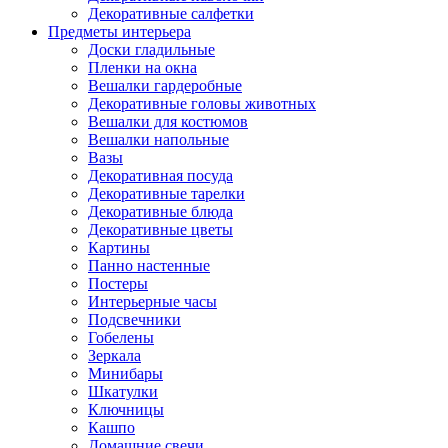
Декоративные салфетки
Предметы интерьера
Доски гладильные
Пленки на окна
Вешалки гардеробные
Декоративные головы животных
Вешалки для костюмов
Вешалки напольные
Вазы
Декоративная посуда
Декоративные тарелки
Декоративные блюда
Декоративные цветы
Картины
Панно настенные
Постеры
Интерьерные часы
Подсвечники
Гобелены
Зеркала
Минибары
Шкатулки
Ключницы
Кашпо
Домашние свечи