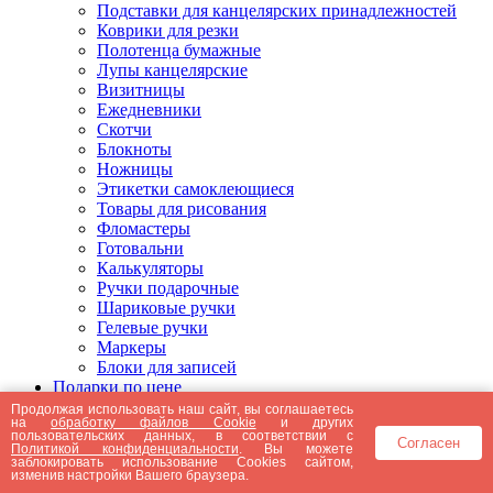
Подставки для канцелярских принадлежностей
Коврики для резки
Полотенца бумажные
Лупы канцелярские
Визитницы
Ежедневники
Скотчи
Блокноты
Ножницы
Этикетки самоклеющиеся
Товары для рисования
Фломастеры
Готовальни
Калькуляторы
Ручки подарочные
Шариковые ручки
Гелевые ручки
Маркеры
Блоки для записей
Подарки по цене
Подарки от 5000 рублей
Продолжая использовать наш сайт, вы соглашаетесь
на
обработку файлов Cookie
и других
Подарки до 5000 рублей
пользовательских данных, в соответствии с
Согласен
Подарки до 3000 рублей
Политикой конфиденциальности
. Вы можете
заблокировать использование Cookies сайтом,
Подарки до 2000 рублей
изменив настройки Вашего браузера.
Подарки до 1000 рублей