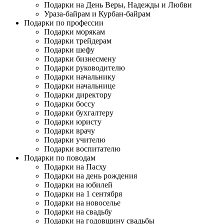
Подарки на День Веры, Надежды и Любви
Ураза-байрам и Курбан-байрам
Подарки по профессии
Подарки морякам
Подарки трейдерам
Подарки шефу
Подарки бизнесмену
Подарки руководителю
Подарки начальнику
Подарки начальнице
Подарки директору
Подарки боссу
Подарки бухгалтеру
Подарки юристу
Подарки врачу
Подарки учителю
Подарки воспитателю
Подарки по поводам
Подарки на Пасху
Подарки на день рождения
Подарки на юбилей
Подарки на 1 сентября
Подарки на новоселье
Подарки на свадьбу
Подарки на годовщину свадьбы