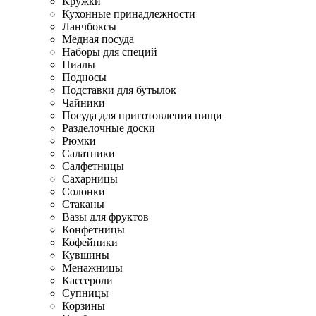
Кружки
Кухонные принадлежности
Ланчбоксы
Медная посуда
Наборы для специй
Пиалы
Подносы
Подставки для бутылок
Чайники
Посуда для приготовления пищи
Разделочные доски
Рюмки
Салатники
Салфетницы
Сахарницы
Солонки
Стаканы
Вазы для фруктов
Конфетницы
Кофейники
Кувшины
Менажницы
Кассероли
Супницы
Корзины