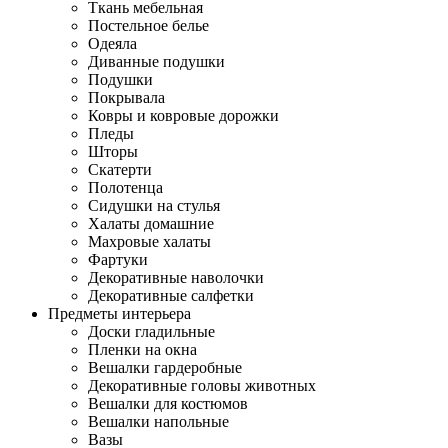
Ткань мебельная
Постельное белье
Одеяла
Диванные подушки
Подушки
Покрывала
Ковры и ковровые дорожки
Пледы
Шторы
Скатерти
Полотенца
Сидушки на стулья
Халаты домашние
Махровые халаты
Фартуки
Декоративные наволочки
Декоративные салфетки
Предметы интерьера
Доски гладильные
Пленки на окна
Вешалки гардеробные
Декоративные головы животных
Вешалки для костюмов
Вешалки напольные
Вазы