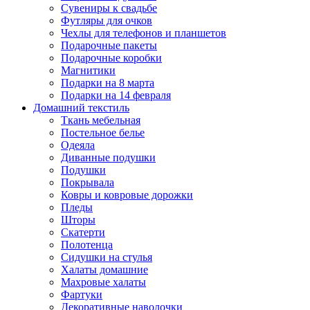
Сувениры к свадьбе
Футляры для очков
Чехлы для телефонов и планшетов
Подарочные пакеты
Подарочные коробки
Магнитики
Подарки на 8 марта
Подарки на 14 февраля
Домашний текстиль
Ткань мебельная
Постельное белье
Одеяла
Диванные подушки
Подушки
Покрывала
Ковры и ковровые дорожки
Пледы
Шторы
Скатерти
Полотенца
Сидушки на стулья
Халаты домашние
Махровые халаты
Фартуки
Декоративные наволочки