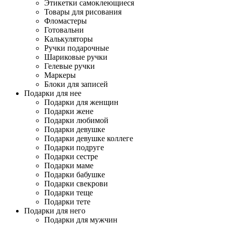
Этикетки самоклеющиеся
Товары для рисования
Фломастеры
Готовальни
Калькуляторы
Ручки подарочные
Шариковые ручки
Гелевые ручки
Маркеры
Блоки для записей
Подарки для нее
Подарки для женщин
Подарки жене
Подарки любимой
Подарки девушке
Подарки девушке коллеге
Подарки подруге
Подарки сестре
Подарки маме
Подарки бабушке
Подарки свекрови
Подарки теще
Подарки тете
Подарки для него
Подарки для мужчин