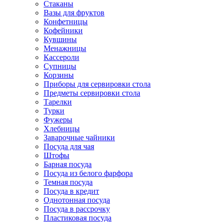
Стаканы
Вазы для фруктов
Конфетницы
Кофейники
Кувшины
Менажницы
Кассероли
Супницы
Корзины
Приборы для сервировки стола
Предметы сервировки стола
Тарелки
Турки
Фужеры
Хлебницы
Заварочные чайники
Посуда для чая
Штофы
Барная посуда
Посуда из белого фарфора
Темная посуда
Посуда в кредит
Однотонная посуда
Посуда в рассрочку
Пластиковая посуда