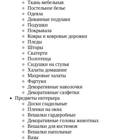
Ткань мебельная
Постельное белье
Одеяла
Диванные подушки
Подушки
Покрывала
Ковры и ковровые дорожки
Пледы
Шторы
Скатерти
Полотенца
Сидушки на стулья
Халаты домашние
Махровые халаты
Фартуки
Декоративные наволочки
Декоративные салфетки
Предметы интерьера
Доски гладильные
Пленки на окна
Вешалки гардеробные
Декоративные головы животных
Вешалки для костюмов
Вешалки напольные
Вазы