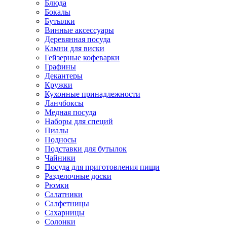
Блюда
Бокалы
Бутылки
Винные аксессуары
Деревянная посуда
Камни для виски
Гейзерные кофеварки
Графины
Декантеры
Кружки
Кухонные принадлежности
Ланчбоксы
Медная посуда
Наборы для специй
Пиалы
Подносы
Подставки для бутылок
Чайники
Посуда для приготовления пищи
Разделочные доски
Рюмки
Салатники
Салфетницы
Сахарницы
Солонки