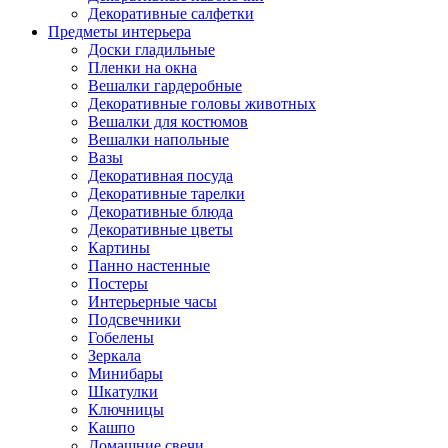
Декоративные салфетки
Предметы интерьера
Доски гладильные
Пленки на окна
Вешалки гардеробные
Декоративные головы животных
Вешалки для костюмов
Вешалки напольные
Вазы
Декоративная посуда
Декоративные тарелки
Декоративные блюда
Декоративные цветы
Картины
Панно настенные
Постеры
Интерьерные часы
Подсвечники
Гобелены
Зеркала
Минибары
Шкатулки
Ключницы
Кашпо
Домашние свечи