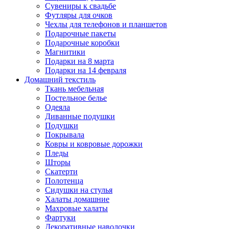
Сувениры к свадьбе
Футляры для очков
Чехлы для телефонов и планшетов
Подарочные пакеты
Подарочные коробки
Магнитики
Подарки на 8 марта
Подарки на 14 февраля
Домашний текстиль
Ткань мебельная
Постельное белье
Одеяла
Диванные подушки
Подушки
Покрывала
Ковры и ковровые дорожки
Пледы
Шторы
Скатерти
Полотенца
Сидушки на стулья
Халаты домашние
Махровые халаты
Фартуки
Декоративные наволочки