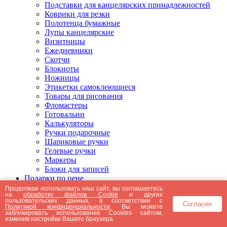
Подставки для канцелярских принадлежностей
Коврики для резки
Полотенца бумажные
Лупы канцелярские
Визитницы
Ежедневники
Скотчи
Блокноты
Ножницы
Этикетки самоклеющиеся
Товары для рисования
Фломастеры
Готовальни
Калькуляторы
Ручки подарочные
Шариковые ручки
Гелевые ручки
Маркеры
Блоки для записей
Подарки по цене
Подарки от 5000 рублей
Продолжая использовать наш сайт, вы соглашаетесь
на
обработку файлов Cookie
и других
Подарки до 5000 рублей
пользовательских данных, в соответствии с
Согласен
Подарки до 3000 рублей
Политикой конфиденциальности
. Вы можете
заблокировать использование Cookies сайтом,
Подарки до 2000 рублей
изменив настройки Вашего браузера.
Подарки до 1000 рублей