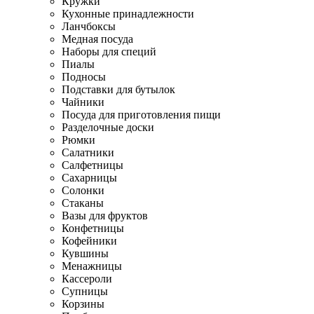
Кружки
Кухонные принадлежности
Ланчбоксы
Медная посуда
Наборы для специй
Пиалы
Подносы
Подставки для бутылок
Чайники
Посуда для приготовления пищи
Разделочные доски
Рюмки
Салатники
Салфетницы
Сахарницы
Солонки
Стаканы
Вазы для фруктов
Конфетницы
Кофейники
Кувшины
Менажницы
Кассероли
Супницы
Корзины