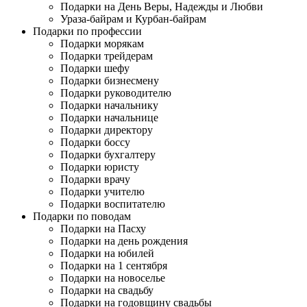
Подарки на День Веры, Надежды и Любви
Ураза-байрам и Курбан-байрам
Подарки по профессии
Подарки морякам
Подарки трейдерам
Подарки шефу
Подарки бизнесмену
Подарки руководителю
Подарки начальнику
Подарки начальнице
Подарки директору
Подарки боссу
Подарки бухгалтеру
Подарки юристу
Подарки врачу
Подарки учителю
Подарки воспитателю
Подарки по поводам
Подарки на Пасху
Подарки на день рождения
Подарки на юбилей
Подарки на 1 сентября
Подарки на новоселье
Подарки на свадьбу
Подарки на годовщину свадьбы