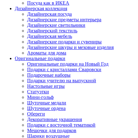
Посуда как в ИКЕА
Дизайнерская коллекция
Дизайнерская посуда
Дизайнерские предметы интерьера
Дизайнерские светильники
Дизайнерский текстиль
Дизайнерская мебель
Дизайнерские подарки и сувениры
Дизайнерские шкуры и меховые изделия
Ароматы для дома
Оригинальные подарки
Оригинальные подарки на Новый Год
Подарки с кристаллами Сваровски
Подарочные наборы
Подарки учителю на выпускной
Настольные игры
Статуэтки
Мини-гольф
Шуточные медали
Шуточные ордена
Обереги
Декоративные украшения
Подарки с восточной тематикой
Мешочки для подарков
Шарики воздушные