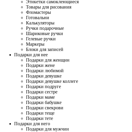
Этикетки самоклеющиеся
Товары для рисования
Фломастеры
Готовальни
Калькуляторы
Ручки подарочные
Шариковые ручки
Гелевые ручки
Маркеры
Блоки для записей
Подарки для нее
Подарки для женщин
Подарки жене
Подарки любимой
Подарки девушке
Подарки девушке коллеге
Подарки подруге
Подарки сестре
Подарки маме
Подарки бабушке
Подарки свекрови
Подарки теще
Подарки тете
Подарки для него
Подарки для мужчин