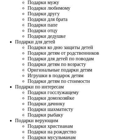
Подарки мужу
Подарки любимому
Подарки другу
Подарки для брата
Подарки папе
Подарки отцу
Подарки дедушке
Подарки для детей
Подарки ко дню защиты детей
Подарки детям от родственников
Подарки для детей по поводам
Подарки детям по возрасту
Оригинальные подарки детям
Игрушки в подарок детям
Подарки детям по стоимости
Подарки по интересам
Подарки госслужащему
Подарки домохозяйке
Подарки дачнику
Подарки шахматисту
Подарки рыбаку
Подарки верующим
Подарки христианам
Подарки на рождество
Подарки мусульманам