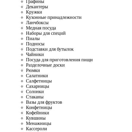
Графины
Декантеры
Кружки
Кухонные принадлежности
Ланчбоксы
Медная посуда
Наборы для специй
Пиалы
Подносы
Подставки для бутылок
Чайники
Посуда для приготовления пищи
Разделочные доски
Рюмки
Салатники
Салфетницы
Сахарницы
Солонки
Стаканы
Вазы для фруктов
Конфетницы
Кофейники
Кувшины
Менажницы
Кассероли