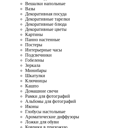
Вешалки напольные
Вазы
Декоративная посуда
Декоративные тарелки
Декоративные блюда
Декоративные цветы
Картины
Панно настенные
Постеры
Интерьерные часы
Подсвечники
Гобелены
Зеркала
Минибары
Шкатулки
Ключницы
Кашпо
Домашние свечи
Рамки для фотографий
Альбомы для фотографий
Иконы
Глобусы настольные
Ароматические диффузоры
Ложки для обуви
Коврики в прихожую