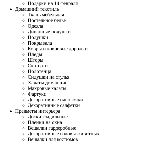
Подарки на 14 февраля
Домашний текстиль
Ткань мебельная
Постельное белье
Одеяла
Диванные подушки
Подушки
Покрывала
Ковры и ковровые дорожки
Пледы
Шторы
Скатерти
Полотенца
Сидушки на стулья
Халаты домашние
Махровые халаты
Фартуки
Декоративные наволочки
Декоративные салфетки
Предметы интерьера
Доски гладильные
Пленки на окна
Вешалки гардеробные
Декоративные головы животных
Вешалки для костюмов